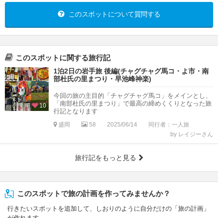
このスポットについて質問する
このスポットに関する旅行記
1泊2日の岩手旅 後編(チャグチャグ馬コ・よ市・南
部杜氏の里まつり・早池峰神楽)
今回の旅の主目的「チャグチャグ馬コ」をメインとし、
「南部杜氏の里まつり」で最高の締めくくりとなった旅
10
行記となります
盛岡
58
2025/06/14
同行者：一人旅
by レイジーさん
旅行記をもっと見る
このスポットで旅の計画を作ってみませんか？
行きたいスポットを追加して、しおりのように自分だけの「旅の計画」
が作れます。