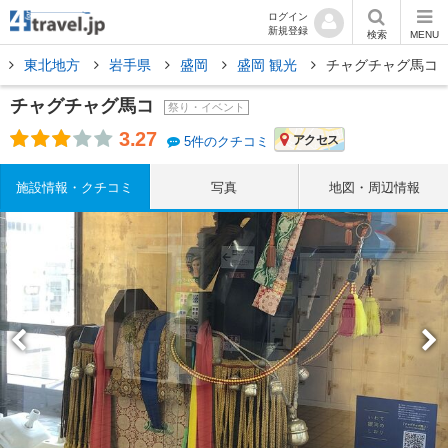
ログイン
新規登録
検索
MENU
東北地方
岩手県
盛岡
盛岡 観光
チャグチャグ馬コ
チャグチャグ馬コ
祭り・イベント
3.27
アクセス
5件のクチコミ
施設情報・クチコミ
写真
地図・周辺情報