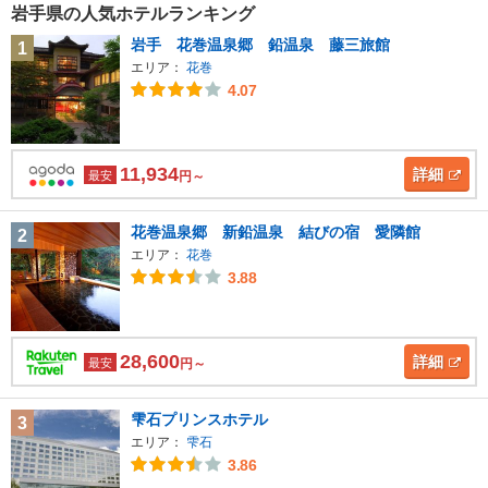
岩手県の人気ホテルランキング
岩手 花巻温泉郷 鉛温泉 藤三旅館
1
エリア：
花巻
4.07
11,934
詳細
最安
円～
花巻温泉郷 新鉛温泉 結びの宿 愛隣館
2
エリア：
花巻
3.88
28,600
詳細
最安
円～
雫石プリンスホテル
3
エリア：
雫石
3.86