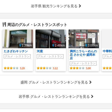
岩手県 観光ランキングを見る
周辺のグルメ・レストランスポット
1.39km
2.48km
3.08km
たきざわキッチン
河鹿
満州ニラら～めんの
中華料
店 さかえや 盛岡本
グルメ・レストラン
グルメ・レストラン
グルメ
店
グルメ・レストラン
3.20
3.12
3.08
盛岡 グルメ・レストランランキングを見る
岩手県 グルメ・レストランランキングを見る