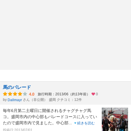
馬のパレード
4.0
旅行時期：2013/06（約13年前）
0
by
さん（非公開）
盛岡 クチコミ：12件
Dallmayr
毎年6月第二土曜日に開催されるチャグチャグ馬
コ。盛岡市内の中心部もパレードコースに入ってい
たので盛岡市内で見ました。中心部
...
続きを読む
投稿日:2013/07/01
1