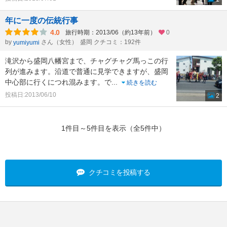
年に一度の伝統行事
4.0
旅行時期：2013/06（約13年前）
0
by
さん（女性）
盛岡 クチコミ：192件
yumiyumi
滝沢から盛岡八幡宮まで、チャグチャグ馬っこの行
列が進みます。沿道で普通に見学できますが、盛岡
中心部に行くにつれ混みます。で
...
続きを読む
投稿日:2013/06/10
2
1件目～5件目を表示（全5件中）
クチコミを投稿する