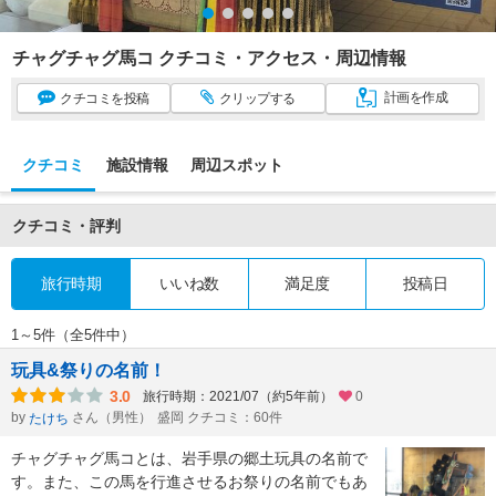
チャグチャグ馬コ クチコミ・アクセス・周辺情報
計画
を作成
クチコミ
を投稿
クリップ
する
クチコミ
施設情報
周辺スポット
クチコミ・評判
旅行時期
いいね数
満足度
投稿日
1～5件（全5件中）
玩具&祭りの名前！
3.0
旅行時期：2021/07（約5年前）
0
by
さん（男性）
盛岡 クチコミ：60件
たけち
チャグチャグ馬コとは、岩手県の郷土玩具の名前で
す。また、この馬を行進させるお祭りの名前でもあ