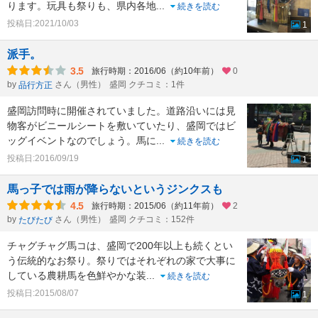
ります。玩具も祭りも、県内各地
...
続きを読む
投稿日:2021/10/03
1
派手。
3.5
旅行時期：2016/06（約10年前）
0
by
さん（男性）
盛岡 クチコミ：1件
品行方正
盛岡訪問時に開催されていました。道路沿いには見
物客がビニールシートを敷いていたり、盛岡ではビ
ッグイベントなのでしょう。馬に
...
続きを読む
投稿日:2016/09/19
1
馬っ子では雨が降らないというジンクスも
4.5
旅行時期：2015/06（約11年前）
2
by
さん（男性）
盛岡 クチコミ：152件
たびたび
チャグチャグ馬コは、盛岡で200年以上も続くとい
う伝統的なお祭り。祭りではそれぞれの家で大事に
している農耕馬を色鮮やかな装
...
続きを読む
投稿日:2015/08/07
1