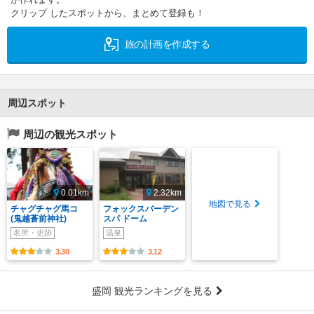
クリップ したスポットから、まとめて登録も！
旅の計画を作成する
周辺スポット
周辺の観光スポット
0.01km
2.32km
地図で見る
チャグチャグ馬コ
フォックスバーデン
(鬼越蒼前神社)
スパ ドーム
名所・史跡
温泉
3.30
3.12
盛岡 観光ランキングを見る