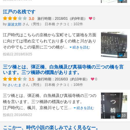
江戸の名残です
3.0
旅行時期：2018/01（約9年前）
0
by
さん（男性）
日本橋 クチコミ：102件
築波太郎
江戸時代はこちらの京橋から宝町そして築地を方面
に向けては埋め立てられており多くの橋と川があり
その中でもこの場所に三つの橋が
...
続きを読む
投稿日:2018/03/25
1
三ツ橋とは、弾正橋、白魚橋及び真福寺橋の三つの橋を言
います。三ツ橋跡の標識があります。
3.5
旅行時期：2016/03（約10年前）
0
by
さん（男性）
日本橋 クチコミ：108件
さいたま
三ツ橋とは、弾正橋、白魚橋及び真福寺橋の三つの
橋を言います。三ツ橋跡の標識があります。
江戸時代に、楓川、京橋川そして三
...
続きを読む
投稿日:2016/08/22
10
ここかー、時代小説の楽しみでよく見るなー。