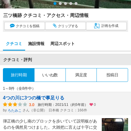
三ツ橋跡 クチコミ・アクセス・周辺情報
計画
を作成
クチコミ
を投稿
クリップ
する
クチコミ
施設情報
周辺スポット
クチコミ・評判
旅行時期
いいね数
満足度
投稿日
1～8件（全8件中）
4つの川に3つの橋で事足りる
3.0
旅行時期：2021/11（約5年前）
0
by
さん（非公開）
日本橋 クチコミ：166件
ろたみこ
弾正橋の少し南のブロックを歩いていて説明板があ
るのを偶然見つけました。大雑把に言えば十字に交