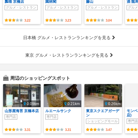
瓢嘻 京橋店
園林閣
藤山
酒 龍
グルメ・レストラン
グルメ・レストラン
グルメ・レストラン
グルメ
3.22
3.23
3.04
日本橋 グルメ・レストランランキングを見る
東京 グルメ・レストランランキングを見る
周辺のショッピングスポット
0.09km
0.21km
0.26km
山形屋海苔 京橋本店
ルエールサンク
東京スクエアガーデ
モンベ
ン
店)
専門店
専門店
ショッピングモール
専門店
3.31
3.31
3.47