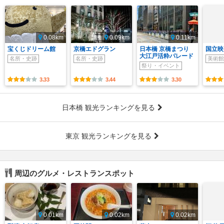
0.08km
0.09km
0.11km
宝くじドリーム館
京橋エドグラン
日本橋 京橋まつり
国立映
大江戸活粋パレード
名所・史跡
名所・史跡
美術館
祭り・イベント
3.33
3.44
3.30
日本橋 観光ランキングを見る
東京 観光ランキングを見る
周辺のグルメ・レストランスポット
0.01km
0.02km
0.02km