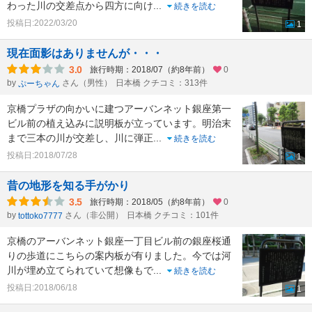
わった川の交差点から四方に向け
...
続きを読む
投稿日:2022/03/20
1
現在面影はありませんが・・・
3.0
旅行時期：2018/07（約8年前）
0
by
さん（男性）
日本橋 クチコミ：313件
ぷーちゃん
京橋プラザの向かいに建つアーバンネット銀座第一
ビル前の植え込みに説明板が立っています。明治末
まで三本の川が交差し、川に弾正
...
続きを読む
投稿日:2018/07/28
1
昔の地形を知る手がかり
3.5
旅行時期：2018/05（約8年前）
0
by
さん（非公開）
日本橋 クチコミ：101件
tottoko7777
京橋のアーバンネット銀座一丁目ビル前の銀座桜通
りの歩道にこちらの案内板が有りました。今では河
川が埋め立てられていて想像もで
...
続きを読む
投稿日:2018/06/18
1