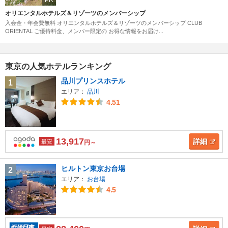
オリエンタルホテルズ＆リゾーツのメンバーシップ
入会金・年会費無料 オリエンタルホテルズ＆リゾーツのメンバーシップ CLUB
ORIENTAL ご優待料金、メンバー限定の お得な情報をお届け...
東京の人気ホテルランキング
品川プリンスホテル
1
エリア：
品川
4.51
13,917
詳細
最安
円～
ヒルトン東京お台場
2
エリア：
お台場
4.5