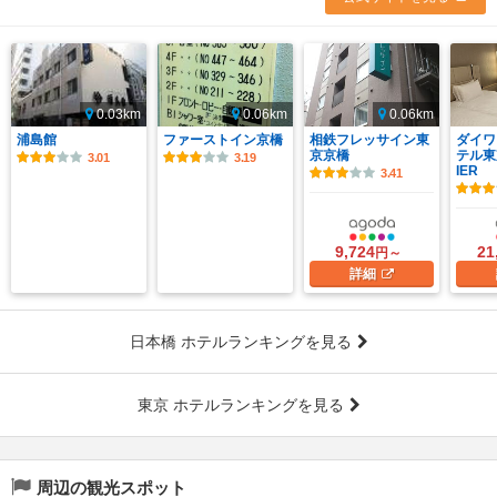
0.03km
0.06km
0.06km
浦島館
ファーストイン京橋
相鉄フレッサイン東
ダイワ
京京橋
テル東
3.01
3.19
IER
3.41
9,724
21
円～
詳細
日本橋 ホテルランキングを見る
東京 ホテルランキングを見る
周辺の観光スポット