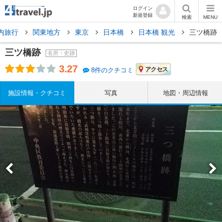
ログイン
新規登録
検索
MENU
内旅行
関東地方
東京
日本橋
日本橋 観光
三ツ橋跡
三ツ橋跡
名所・史跡
3.27
アクセス
8件のクチコミ
施設情報・クチコミ
写真
地図・周辺情報