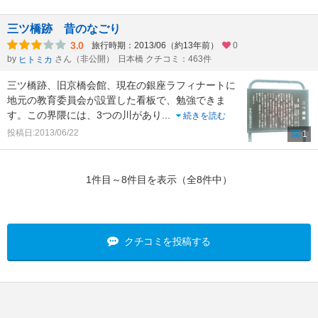
三ツ橋跡 昔のなごり
3.0
旅行時期：2013/06（約13年前）
0
by
さん（非公開）
日本橋 クチコミ：463件
ヒトミカ
三ツ橋跡、旧京橋会館、現在の銀座ラフィナートに
地元の教育委員会が設置した看板で、勉強できま
す。この界隈には、3つの川があり
...
続きを読む
投稿日:2013/06/22
1
1件目～8件目を表示（全8件中）
クチコミを投稿する