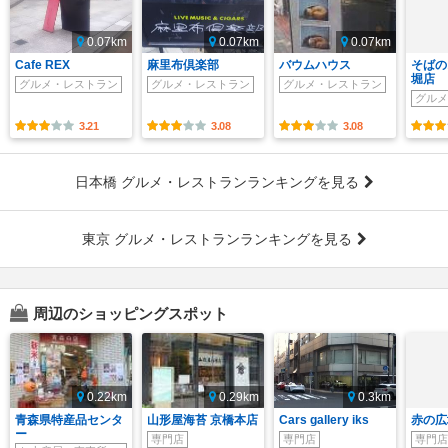
0.07km
0.07km
0.07km
Cafe REX
麻里布倶楽部
バウムハウス
そばの
堀店
グルメ・レストラン
グルメ・レストラン
グルメ・レストラン
グルメ
3.21
3.08
3.08
日本橋 グルメ・レストランランキングを見る
東京 グルメ・レストランランキングを見る
周辺のショッピングスポット
0.22km
0.29km
0.3km
青森県特産品センタ
山形屋海苔 京橋本店
Cars gallery iks
赤の広
ー
専門店
専門店
専門店