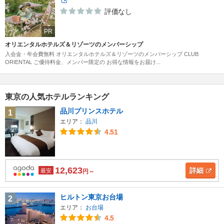
評価なし
PR
オリエンタルホテルズ＆リゾーツのメンバーシップ
入会金・年会費無料 オリエンタルホテルズ＆リゾーツのメンバーシップ CLUB
ORIENTAL ご優待料金、メンバー限定の お得な情報をお届け...
東京の人気ホテルランキング
品川プリンスホテル
1
エリア：
品川
4.51
12,623
詳細
最安
円～
ヒルトン東京お台場
2
エリア：
お台場
4.5