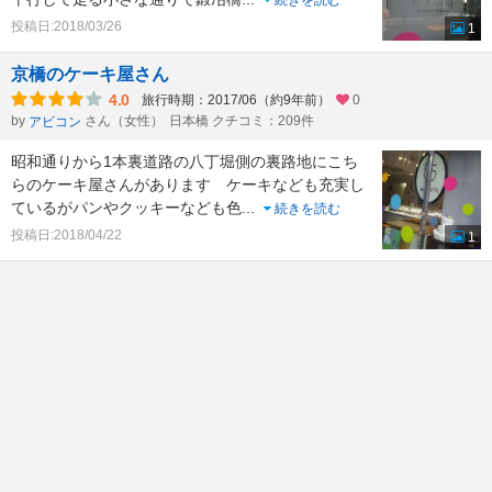
続きを読む
投稿日:2018/03/26
1
京橋のケーキ屋さん
4.0
旅行時期：2017/06（約9年前）
0
by
さん（女性）
日本橋 クチコミ：209件
アビコン
昭和通りから1本裏道路の八丁堀側の裏路地にこち
らのケーキ屋さんがあります ケーキなども充実し
ているがパンやクッキーなども色
...
続きを読む
投稿日:2018/04/22
1