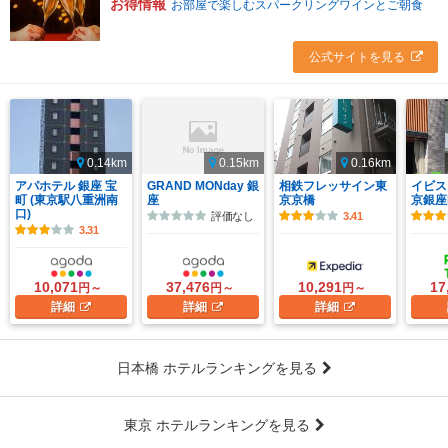
お得情報
お部屋で楽しむスパークリングワインとご朝食
公式サイトを見る
0.14km
0.15km
0.16km
アパホテル 銀座 宝
GRAND MONday 銀
相鉄フレッサイン東
イビス
町 (東京駅八重洲南
座
京京橋
京銀座E
口)
評価なし
3.41
3.31
10,071
37,476
10,291
17
円～
円～
円～
詳細
詳細
詳細
日本橋 ホテルランキングを見る
東京 ホテルランキングを見る