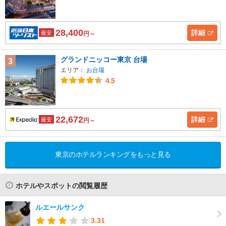
28,400
詳細
最安
円～
グランドニッコー東京 台場
3
エリア：
お台場
4.5
22,672
詳細
最安
円～
東京のホテルランキングをもっと見る
ホテルやスポットの閲覧履歴
ルエールサンク
3.31