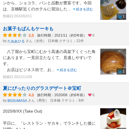
ンから、ショコラ、パンと品数が豊富です。今回
は、京橋駅近くのホテルに宿泊した
...
続きを読む
投稿日:2022/02/11
1
お菓子もぱんもケーキも
3.5
旅行時期：2021/11（約5年前）
0
by
さん（女性）
日本橋 クチコミ：22件
たぬあひる
八丁堀から宝町にむかう高速の高架下くぐった角
にあります。一見目立たなくて、見逃しやすいで
す。
お店はビジネス街で、お
...
続きを読む
1
投稿日:2021/11/29
夏にぴったりのグラスデザート＠宝町
4.0
旅行時期：2020/08（約6年前）
0
by
さん（男性）
日本橋 クチコミ：8件
BGSUMASA
2020/8/XX (Take Out)
平日に、「レストラン・サカキ」でランチした後に