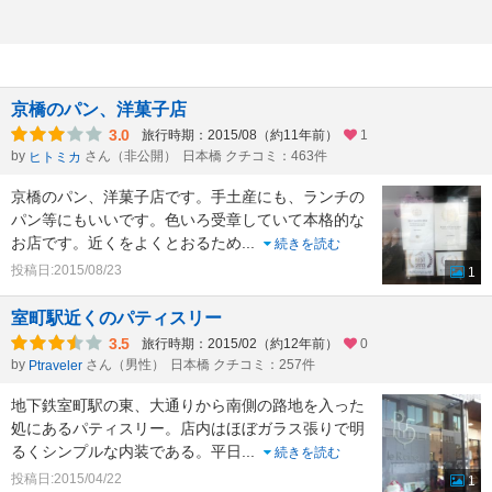
京橋のパン、洋菓子店
3.0
旅行時期：2015/08（約11年前）
1
by
さん（非公開）
日本橋 クチコミ：463件
ヒトミカ
京橋のパン、洋菓子店です。手土産にも、ランチの
パン等にもいいです。色いろ受章していて本格的な
お店です。近くをよくとおるため
...
続きを読む
投稿日:2015/08/23
1
室町駅近くのパティスリー
3.5
旅行時期：2015/02（約12年前）
0
by
さん（男性）
日本橋 クチコミ：257件
Ptraveler
地下鉄室町駅の東、大通りから南側の路地を入った
処にあるパティスリー。店内はほぼガラス張りで明
るくシンプルな内装である。平日
...
続きを読む
投稿日:2015/04/22
1