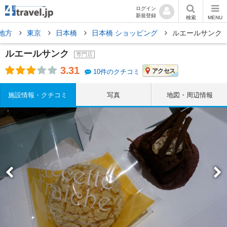
ログイン
新規登録
検索
MENU
地方
東京
日本橋
日本橋 ショッピング
ルエールサンク
ルエールサンク
専門店
3.31
アクセス
10件のクチコミ
施設情報・クチコミ
写真
地図・周辺情報