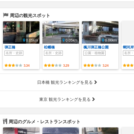
周辺の観光スポット
0.05km
0.05km
0.06km
弾正橋
松幡橋
楓川弾正橋公園
蜊河岸
名所・史跡
名所・史跡
公園・植物園
名所・
3.34
3.29
3.24
日本橋 観光ランキングを見る
東京 観光ランキングを見る
周辺のグルメ・レストランスポット