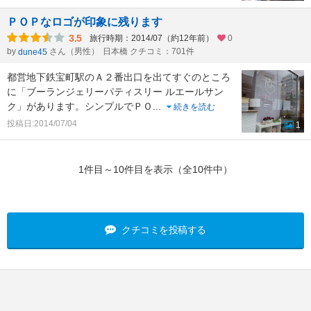
ＰＯＰなロゴが印象に残ります
3.5
旅行時期：2014/07（約12年前）
0
by
さん（男性）
日本橋 クチコミ：701件
dune45
都営地下鉄宝町駅のＡ２番出口を出てすぐのところ
に「ブーランジェリーパティスリー ルエールサン
ク」があります。シンプルでＰＯ
...
続きを読む
投稿日:2014/07/04
1
1件目～10件目を表示（全10件中）
クチコミを投稿する