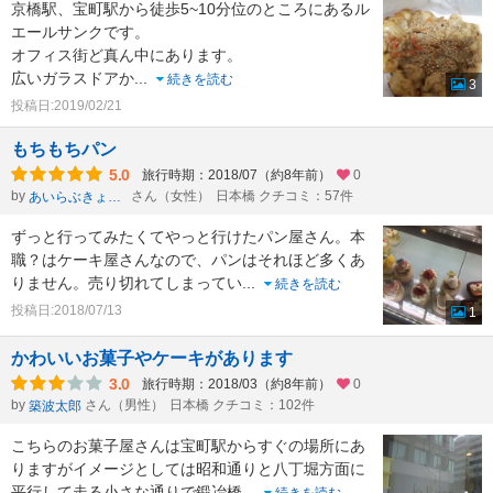
京橋駅、宝町駅から徒歩5~10分位のところにあるル
エールサンクです。
オフィス街ど真ん中にあります。
広いガラスドアか
...
続きを読む
3
投稿日:2019/02/21
もちもちパン
5.0
旅行時期：2018/07（約8年前）
0
by
さん（女性）
日本橋 クチコミ：57件
あいらぶきょーと
ずっと行ってみたくてやっと行けたパン屋さん。本
職？はケーキ屋さんなので、パンはそれほど多くあ
りません。売り切れてしまってい
...
続きを読む
投稿日:2018/07/13
1
かわいいお菓子やケーキがあります
3.0
旅行時期：2018/03（約8年前）
0
by
さん（男性）
日本橋 クチコミ：102件
築波太郎
こちらのお菓子屋さんは宝町駅からすぐの場所にあ
りますがイメージとしては昭和通りと八丁堀方面に
平行して走る小さな通りで鍛冶橋
...