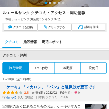
ルエールサンク クチコミ・アクセス・周辺情報
日本橋 ショッピング 満足度ランキング 37位
計画
を作成
クチコミ
を投稿
クリップ
する
クチコミ
施設情報
周辺スポット
クチコミ・評判
旅行時期
いいね数
満足度
投稿日
1～10件（全10件中）
「ケーキ」「マカロン」「パン」と選択肢が豊富です
3.5
旅行時期：2022/02（約5年前）
0
by
さん（男性）
日本橋 クチコミ：701件
dune45
宝町駅の近くにあるこちらのお店、ケーキやマカロ