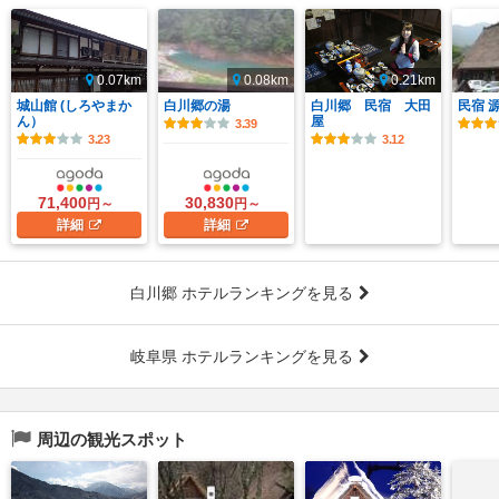
0.07km
0.08km
0.21km
城山館 (しろやまか
白川郷の湯
白川郷 民宿 大田
民宿 
ん）
屋
3.39
3.23
3.12
71,400
30,830
円～
円～
詳細
詳細
白川郷 ホテルランキングを見る
岐阜県 ホテルランキングを見る
周辺の観光スポット