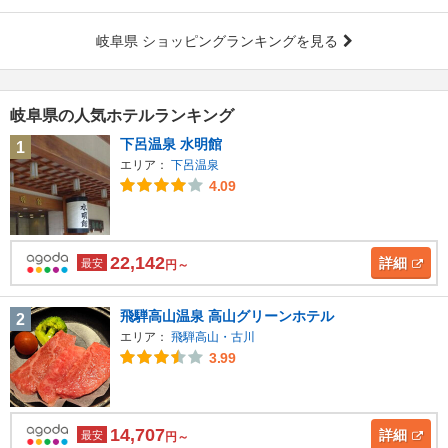
岐阜県 ショッピングランキングを見る
岐阜県の人気ホテルランキング
下呂温泉 水明館
1
エリア：
下呂温泉
4.09
22,142
詳細
最安
円～
飛騨高山温泉 高山グリーンホテル
2
エリア：
飛騨高山・古川
3.99
14,707
詳細
最安
円～