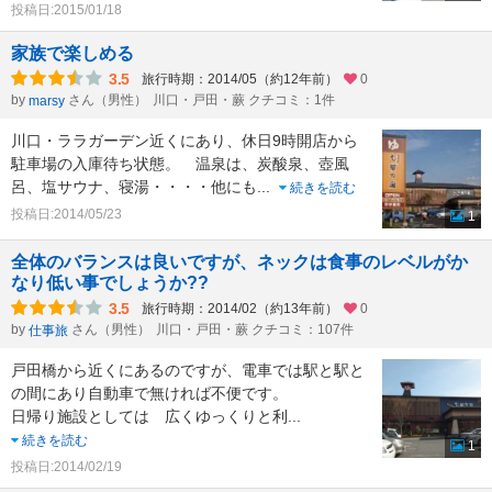
投稿日:2015/01/18
家族で楽しめる
3.5
旅行時期：2014/05（約12年前）
0
by
さん（男性）
川口・戸田・蕨 クチコミ：1件
marsy
川口・ララガーデン近くにあり、休日9時開店から
駐車場の入庫待ち状態。 温泉は、炭酸泉、壺風
呂、塩サウナ、寝湯・・・・他にも
...
続きを読む
投稿日:2014/05/23
1
全体のバランスは良いですが、ネックは食事のレベルがか
なり低い事でしょうか??
3.5
旅行時期：2014/02（約13年前）
0
by
さん（男性）
川口・戸田・蕨 クチコミ：107件
仕事旅
戸田橋から近くにあるのですが、電車では駅と駅と
の間にあり自動車で無ければ不便です。
日帰り施設としては 広くゆっくりと利
...
続きを読む
1
投稿日:2014/02/19