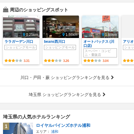
周辺のショッピングスポット
0.25km
1.36km
1.89km
ララガーデン川口
beans西川口
オートバックス (川
アリオ
口店)
ショッピングモール
ショッピングモール
ショッ
スーパー・コンビ
ニ・量販店
3.31
3.26
3.04
川口・戸田・蕨 ショッピングランキングを見る
埼玉県 ショッピングランキングを見る
埼玉県の人気ホテルランキング
ロイヤルパインズホテル浦和
1
エリア：
浦和