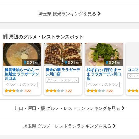
埼玉県 観光ランキングを見る
周辺のグルメ・レストランスポット
0.21km
0.21km
0.24km
極旨醤油らーめん 一
黄金の華 ララガーデ
和ぱすた ぽぽらまー
ココマ
刻魁堂 ララガーデン
ン川口店
ま ララガーデン川口
グルメ
川口店
店
グルメ・レストラン
グルメ・レストラン
グルメ・レストラン
3.22
3.22
3.22
川口・戸田・蕨 グルメ・レストランランキングを見る
埼玉県 グルメ・レストランランキングを見る