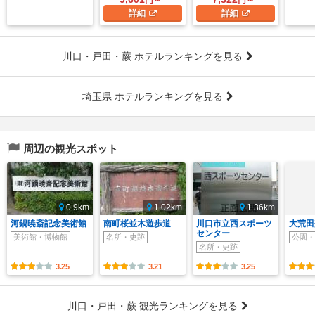
詳細
詳細
川口・戸田・蕨 ホテルランキングを見る
埼玉県 ホテルランキングを見る
周辺の観光スポット
0.9km
1.02km
1.36km
河鍋暁斎記念美術館
南町桜並木遊歩道
川口市立西スポーツ
大荒田
センター
美術館・博物館
名所・史跡
公園・
名所・史跡
3.25
3.21
3.25
川口・戸田・蕨 観光ランキングを見る