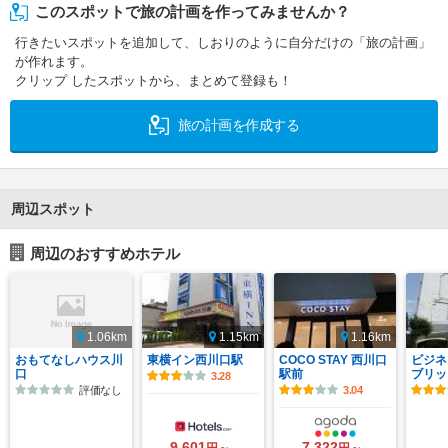
このスポットで旅の計画を作ってみませんか？
行きたいスポットを追加して、しおりのように自分だけの「旅の計画」
が作れます。
クリップ したスポットから、まとめて登録も！
旅の計画を作成する
周辺スポット
周辺のおすすめホテル
1.06km
1.15km
1.16km
おもてなしハウス川
東横イン西川口駅
COCO STAY 西川口
ビジネ
口
駅前
ブリッ
3.28
評価なし
3.04
9,601
7,322
円～
円～