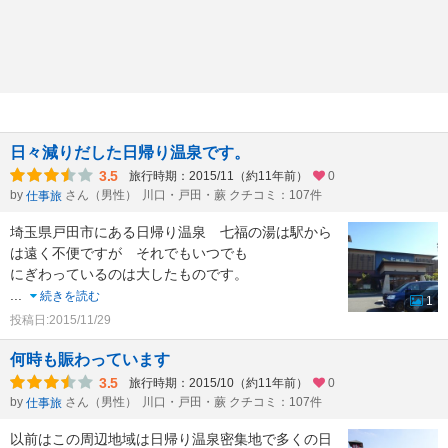
日々減りだした日帰り温泉です。
3.5
旅行時期：2015/11（約11年前）
0
by
さん（男性）
川口・戸田・蕨 クチコミ：107件
仕事旅
埼玉県戸田市にある日帰り温泉 七福の湯は駅から
は遠く不便ですが それでもいつでも
にぎわっているのは大したものです。
...
続きを読む
1
投稿日:2015/11/29
何時も賑わっています
3.5
旅行時期：2015/10（約11年前）
0
by
さん（男性）
川口・戸田・蕨 クチコミ：107件
仕事旅
以前はこの周辺地域は日帰り温泉密集地で多くの日