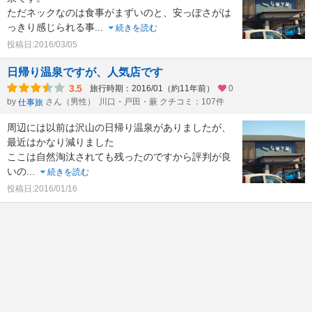
ただネックなのは食事がまずいのと、安っぽさがは
っきり感じられる事
...
続きを読む
1
投稿日:2016/03/05
日帰り温泉ですが、人気店です
3.5
旅行時期：2016/01（約11年前）
0
by
さん（男性）
川口・戸田・蕨 クチコミ：107件
仕事旅
周辺には以前は沢山の日帰り温泉がありましたが、
最近はかなり減りました
ここは自然淘汰されても残ったのですから評判が良
いの
...
続きを読む
1
投稿日:2016/01/16