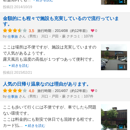
続きを読む
1
投稿日:2014/10/19
金額的にも程々で施設も充実しているので流行っていま
す。
3.5
旅行時期：2014/08（約12年前）
0
by
さん（男性）
川口・戸田・蕨 クチコミ：107件
仕事旅
ここは場所は不便ですが、施設は充実していますの
で人気があるようです。
露天風呂も温度の高低が１つずつあって便利です。
...
続きを読む
1
投稿日:2015/02/21
人気の日帰り温泉なのは理由があります。
4.0
旅行時期：2014/07（約12年前）
0
by
さん（男性）
川口・戸田・蕨 クチコミ：107件
仕事旅
ここも歩いて行くには不便ですが、車でしたら問題
ない環境です。
ここは料金的にも割安で休日でも混雑する程です。
カード払
...
続きを読む
1