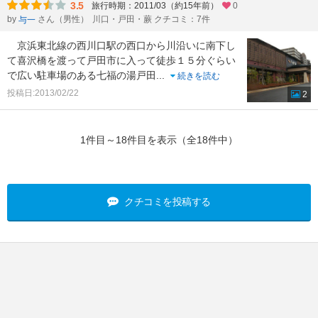
3.5
旅行時期：2011/03（約15年前）
0
by
さん（男性）
川口・戸田・蕨 クチコミ：7件
与一
京浜東北線の西川口駅の西口から川沿いに南下し
て喜沢橋を渡って戸田市に入って徒歩１５分ぐらい
で広い駐車場のある七福の湯戸田
...
続きを読む
投稿日:2013/02/22
2
1件目～18件目を表示（全18件中）
クチコミを投稿する