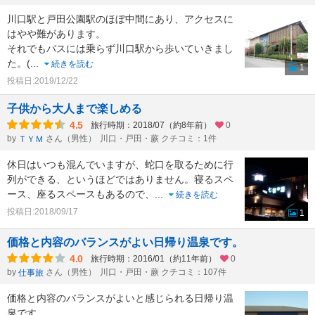
川口駅と戸田公園駅のほぼ中間にあり、アクセスに
はやや難があります。
それでもバスには乗らず川口駅から歩いていきまし
た。(
...
続きを読む
1
投稿日:2019/12/22
子供から大人まで楽しめる
4.5
旅行時期：2018/07（約8年前）
0
by
さん（男性）
川口・戸田・蕨 クチコミ：1件
ＴＹＭ
休日はいつも混んでいますが、蛇口を取るために行
列ができる、というほどではありません。寝るスペ
ース、座るスペースもあるので、
...
続きを読む
投稿日:2018/09/17
1
価格と内容のバランスがよい日帰り温泉です。
4.0
旅行時期：2016/01（約11年前）
0
by
さん（男性）
川口・戸田・蕨 クチコミ：107件
仕事旅
価格と内容のバランスがよいと感じられる日帰り温
泉です。