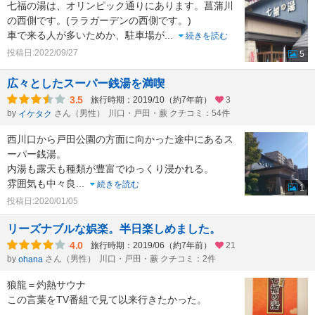
七福の湯は、オリンピック通りにあります。菖蒲川
の西側です。(ララガーデンの西側です。)
車で来る人が多いためか、駐車場が
...
続きを読む
投稿日:2022/09/27
5
広々としたスーパー銭湯を満喫
3.5
旅行時期：2019/10（約7年前）
3
by
さん（男性）
川口・戸田・蕨 クチコミ：54件
イケタク
西川口から戸田公園の方面に向かった途中にあるス
ーパー銭湯。
内湯も露天も種類が豊富でゆっくり浸かれる。
雰囲気も中々良
...
続きを読む
1
投稿日:2020/01/05
リーズナブルな娯楽。半日楽しめました。
4.0
旅行時期：2019/06（約7年前）
21
by
さん（男性）
川口・戸田・蕨 クチコミ：2件
ohana
狼龍＝灼熱サウナ
この言葉をTV番組で見て以来行きたかった。