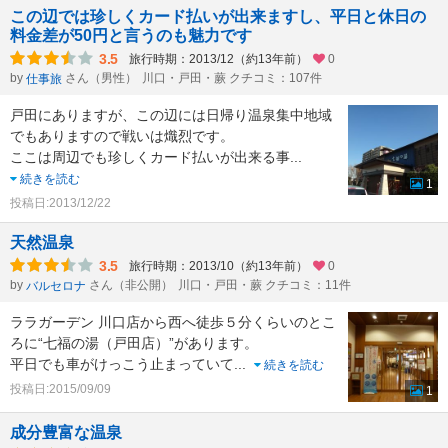
この辺では珍しくカード払いが出来ますし、平日と休日の
料金差が50円と言うのも魅力です
3.5
旅行時期：2013/12（約13年前）
0
by
さん（男性）
川口・戸田・蕨 クチコミ：107件
仕事旅
戸田にありますが、この辺には日帰り温泉集中地域
でもありますので戦いは熾烈です。
ここは周辺でも珍しくカード払いが出来る事
...
続きを読む
1
投稿日:2013/12/22
天然温泉
3.5
旅行時期：2013/10（約13年前）
0
by
さん（非公開）
川口・戸田・蕨 クチコミ：11件
バルセロナ
ララガーデン 川口店から西へ徒歩５分くらいのとこ
ろに“七福の湯（戸田店）”があります。
平日でも車がけっこう止まっていて
...
続きを読む
投稿日:2015/09/09
1
成分豊富な温泉