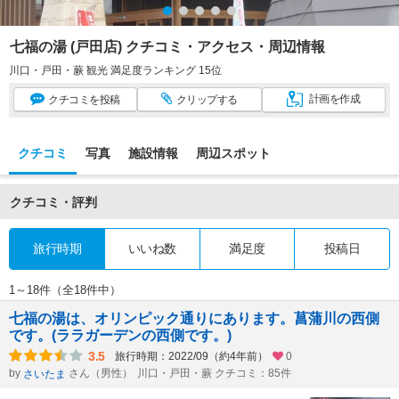
七福の湯 (戸田店) クチコミ・アクセス・周辺情報
川口・戸田・蕨 観光 満足度ランキング 15位
計画
を作成
クチコミ
を投稿
クリップ
する
クチコミ
写真
施設情報
周辺スポット
クチコミ・評判
旅行時期
いいね数
満足度
投稿日
1～18件（全18件中）
七福の湯は、オリンピック通りにあります。菖蒲川の西側
です。(ララガーデンの西側です。)
3.5
旅行時期：2022/09（約4年前）
0
by
さん（男性）
川口・戸田・蕨 クチコミ：85件
さいたま