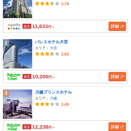
3.78
11,633
詳細
最安
円～
パレスホテル大宮
2
エリア：
大宮
3.69
10,200
詳細
最安
円～
川越プリンスホテル
3
エリア：
川越
3.49
12,238
詳細
最安
円～