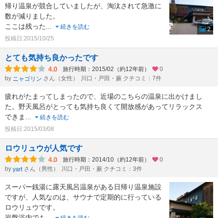
帰り温泉が競合していましたが、淘汰されて急激に
数が減りました。
ここは残った
...
続きを読む
2
投稿日:2015/10/25
とても気持ち良かったです
4.0
旅行時期：2015/02（約12年前）
0
by
さん（女性）
川口・戸田・蕨 クチコミ：7件
ニャゴリン
疲れがたまってしまったので、近場のこちらの温泉に出かけまし
た。野天風呂がとっても気持ち良くて開放感があってリラックス
できま
...
続きを読む
投稿日:2015/03/08
ロウリュウが人気です
4.0
旅行時期：2014/10（約12年前）
0
by
さん（男性）
川口・戸田・蕨 クチコミ：3件
yart
スーパー銭湯に露天風呂温泉がある日帰り温泉施設
ですが、人気なのは、サウナで定期的に行っている
ロウリュウです。
岩盤浴内でも
...