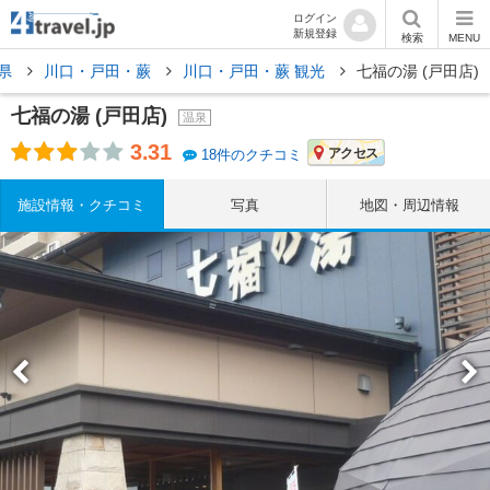
ログイン
新規登録
検索
MENU
県
川口・戸田・蕨
川口・戸田・蕨 観光
七福の湯 (戸田店)
七福の湯 (戸田店)
温泉
3.31
アクセス
18件のクチコミ
施設情報・クチコミ
写真
地図・周辺情報