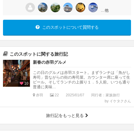
…他
このスポットについて質問する
このスポットに関する旅行記
新春の赤羽グルメ
この日のグルメは赤羽スタート。まずランチは「魚がし
寿司」昔ながらの街の寿司屋。カウンター席に座って生
ビール。そしてランチの上握り１．５人前。いつも通り
10
普通に美味...
赤羽
22
2025/01/07
同行者：家族旅行
by イケタクさん
旅行記をもっと見る