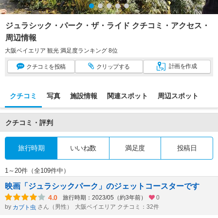
ジュラシック・パーク・ザ・ライド クチコミ・アクセス・
周辺情報
大阪ベイエリア 観光 満足度ランキング 8位
計画
を作成
クチコミ
を投稿
クリップ
する
クチコミ
写真
施設情報
関連スポット
周辺スポット
クチコミ・評判
旅行時期
いいね数
満足度
投稿日
1～20件（全109件中）
映画「ジュラシックパーク」のジェットコースターです
4.0
旅行時期：2023/05（約3年前）
0
by
さん（男性）
大阪ベイエリア クチコミ：32件
カブト虫