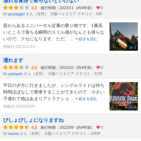
濡れる覚悟で乗らないといけない
3.0
旅行時期：2022/11（約4年前）
0
by
さん（女性）
大阪ベイエリア クチコミ：6件
gossipgirl
昔からあるユニバーサル定番の乗り物です。1番高
いところで落ちる瞬間のスリル感がなんとも堪らな
いので、クセになります。ただ、
...
続きを読む
投稿日:2022/11/12
1
濡れます
3.5
旅行時期：2022/10（約4年前）
0
by
さん（女性）
大阪ベイエリア クチコミ：21件
yamyam
平日の夕方に行きましたが、シングルライドは待ち
時間ほぼなしで乗車することができたので、小さい
子連れで他はあまりアトラクショ
...
続きを読む
投稿日:2023/05/26
1
びしょびしょになりますね
4.5
旅行時期：2022/09（約4年前）
0
by
さん（女性）
大阪ベイエリア クチコミ：146件
momo