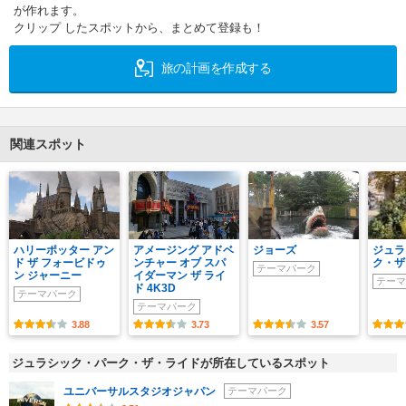
が作れます。
クリップ したスポットから、まとめて登録も！
旅の計画を作成する
関連スポット
ハリーポッター アン
アメージング アドベ
ジョーズ
ジュラ
ド ザ フォービドゥ
ンチャー オブ スパ
ク・ザ
テーマパーク
ン ジャーニー
イダーマン ザ ライ
テーマ
ド 4K3D
テーマパーク
テーマパーク
3.88
3.73
3.57
ジュラシック・パーク・ザ・ライドが所在しているスポット
ユニバーサルスタジオジャパン
テーマパーク