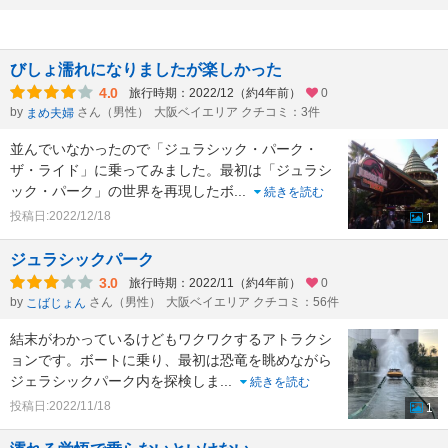
びしょ濡れになりましたが楽しかった
4.0
旅行時期：2022/12（約4年前）
0
by
さん（男性）
大阪ベイエリア クチコミ：3件
まめ夫婦
並んでいなかったので「ジュラシック・パーク・
ザ・ライド」に乗ってみました。最初は「ジュラシ
ック・パーク」の世界を再現したボ
...
続きを読む
投稿日:2022/12/18
1
ジュラシックパーク
3.0
旅行時期：2022/11（約4年前）
0
by
さん（男性）
大阪ベイエリア クチコミ：56件
こばじょん
結末がわかっているけどもワクワクするアトラクシ
ョンです。ボートに乗り、最初は恐竜を眺めながら
ジェラシックパーク内を探検しま
...
続きを読む
投稿日:2022/11/18
1