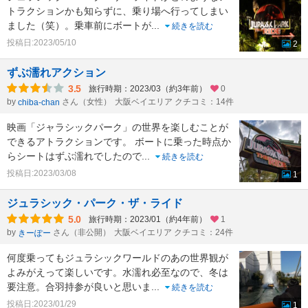
トラクションかも知らずに、乗り場へ行ってしまい
ました（笑）。乗車前にボートが
...
続きを読む
投稿日:2023/05/10
2
ずぶ濡れアクション
3.5
旅行時期：2023/03（約3年前）
0
by
さん（女性）
大阪ベイエリア クチコミ：14件
chiba-chan
映画「ジャラシックパーク」の世界を楽しむことが
できるアトラクションです。 ボートに乗った時点か
らシートはずぶ濡れでしたので
...
続きを読む
投稿日:2023/03/08
1
ジュラシック・パーク・ザ・ライド
5.0
旅行時期：2023/01（約4年前）
1
by
さん（非公開）
大阪ベイエリア クチコミ：24件
きーぽー
何度乗ってもジュラシックワールドのあの世界観が
よみがえって楽しいです。水濡れ必至なので、冬は
要注意。合羽持参が良いと思いま
...
続きを読む
投稿日:2023/01/29
1