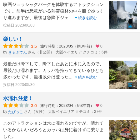
映画ジュラシックパークを体験するアトラクション
です。前半は恐竜がいる熱帯樹林の中を船でゆっく
り進みますが、最後は急降下ジェ
...
続きを読む
投稿日:2023/06/03
1
楽しい！
3.5
旅行時期：2023/05（約3年前）
0
by
さん（非公開）
大阪ベイエリア クチコミ：6件
きゃぷてん
最後だけ降下して、降下したあとに水に入るので、
最後だけ濡れます。カッパを持ってきているひとも
多かったです。最後以外は登った
...
続きを読む
投稿日:2023/05/30
1
水濡れ注意！
3.0
旅行時期：2023/04（約3年前）
0
by
さん（女性）
大阪ベイエリア クチコミ：27件
たびっこ
このアトラクションは水に濡れるのですが、晴れて
いるからいいだろうとカッパは身に着けずに乗りま
した。