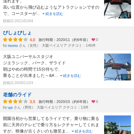
濡れます。
高い位置から飛び込むようなアトラクションですの
で、コースターが
...
続きを読む
1
投稿日:2021/01/04
びしょびしょ
4.0
旅行時期：2020/11（約6年前）
0
by
さん（女性）
大阪ベイエリア クチコミ：146件
momo
大阪ユニバーサルスタジオ
ジエラシック、パーク、ザライド
朝はやめの時間で15分待ちで、
乗ることが出来ました～&#
...
続きを読む
3
投稿日:2020/11/24
老舗のライド
3.5
旅行時期：2020/10（約6年前）
0
by
さん（男性）
大阪ベイエリア クチコミ：13件
uje
開園当初から営業してるライドです。乗り物に乗る
前に天井のテレビで乗り方をレクチャーしてくれま
すが、映像が古くさいのも微笑ま
...
続きを読む