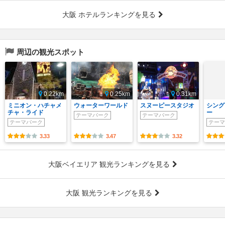
大阪 ホテルランキングを見る
周辺の観光スポット
0.22km
0.25km
0.31km
ミニオン・ハチャメ
ウォーターワールド
スヌーピースタジオ
シング
チャ・ライド
ー
テーマパーク
テーマパーク
テーマパーク
テーマ
3.33
3.47
3.32
大阪ベイエリア 観光ランキングを見る
大阪 観光ランキングを見る