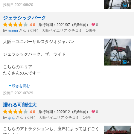
投稿日:2021/09/20
1
ジェラシックパーク
4.0
旅行時期：2021/07（約5年前）
0
by
さん（女性）
大阪ベイエリア クチコミ：146件
momo
大阪～ユニバーサルスタジオジャパン
ジェラシックパーク、ザ、ライド
4
こちらのエリア
たくさんの人ですー
...
続きを読む
投稿日:2021/07/29
濡れる可能性大
4.0
旅行時期：2020/12（約6年前）
0
by
さん（女性）
大阪ベイエリア クチコミ：14件
ゆん
こちらのアトラクションも、座席によってはすごく