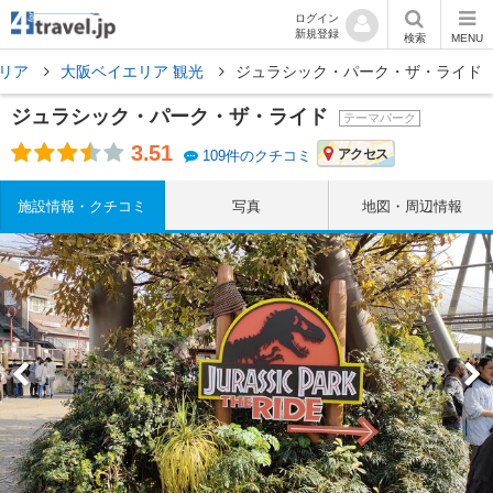
ログイン
新規登録
検索
MENU
エリア
大阪ベイエリア 観光
ジュラシック・パーク・ザ・ライド
ジュラシック・パーク・ザ・ライド
テーマパーク
3.51
アクセス
109件のクチコミ
施設情報・クチコミ
写真
地図・周辺情報