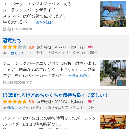
ユニバーサルスタジオジャパンにある
ジエラシックパークザライド
スタンバイは60分待ち位でしたが、、、
早く乗れるパ
...
続きを読む
6
投稿日:2022/09/20
恐竜たち
3.0
旅行時期：2022/06（約4年前）
0
by
さん（男性）
大阪ベイエリア クチコミ：56件
こばじょん
ジェラシックパークエリア内では時折、恐竜が出現
します。凶暴なものではなく、小さなかわいい恐竜
です。中にはベビーカーに乗った
...
続きを読む
投稿日:2022/07/12
1
ほぼ濡れるけどめちゃくちゃ気持ち良くて楽しい！
5.0
旅行時期：2022/04（約4年前）
3
by
さん（女性）
大阪ベイエリア クチコミ：46件
働きマン
スタンバイは60分ほどの待ち時間でしたが、シング
ルライダーはほぼ待ち時間なし。