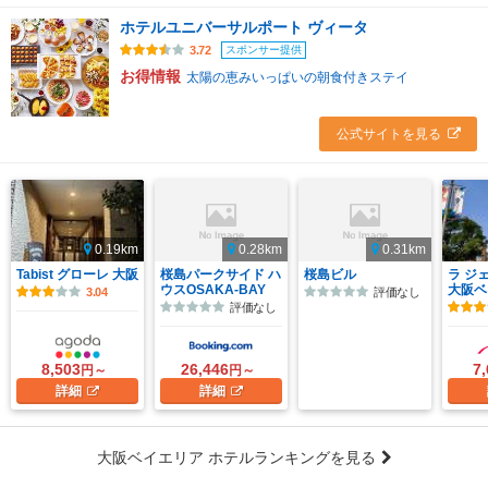
ホテルユニバーサルポート ヴィータ
スポンサー提供
3.72
お得情報
太陽の恵みいっぱいの朝食付きステイ
公式サイトを見る
0.19km
0.28km
0.31km
Tabist グローレ 大阪
桜島パークサイド ハ
桜島ビル
ラ ジ
ウスOSAKA-BAY
大阪ベ
3.04
評価なし
評価なし
8,503
26,446
7
円～
円～
詳細
詳細
大阪ベイエリア ホテルランキングを見る