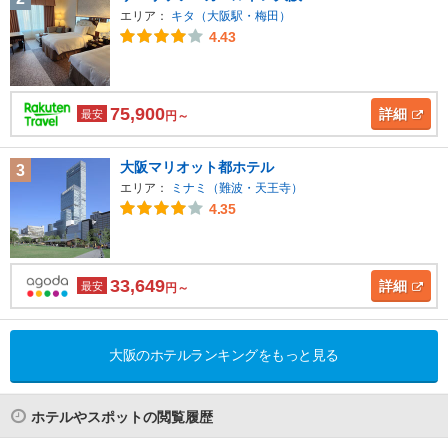
エリア：
キタ（大阪駅・梅田）
4.43
75,900
詳細
最安
円～
大阪マリオット都ホテル
3
エリア：
ミナミ（難波・天王寺）
4.35
33,649
詳細
最安
円～
大阪のホテルランキングをもっと見る
ホテルやスポットの閲覧履歴