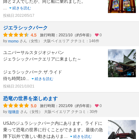
姉と２人でしたが、同じ船に乗れました。
...
続きを読む
2
投稿日:2022/05/17
ジエラシックパーク
4.5
旅行時期：2021/10（約5年前）
0
by
さん（女性）
大阪ベイエリア クチコミ：146件
momo
ユニバーサルスタジオジャパン
ジェラシックパークエリアに来ました～
ジェラシックパーク.ザ.ライド
1
待ち時間10
...
続きを読む
投稿日:2021/10/21
恐竜の世界を楽しめます
5.0
旅行時期：2021/09（約5年前）
0
by
さん（女性）
大阪ベイエリア クチコミ：30件
瑠璃音
USJのジュラシックパーク内にあります。ライドに
乗って恐竜の世界に行くことができます。最後の急
降下以外で激しい動きはありま
...
続きを読む