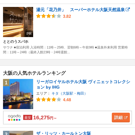
湯元「花乃井」 スーパーホテル大阪天然温泉
3.82
PR
ととのうスパホ
サウナ ■宿泊利用 入浴時間：11時～25時、翌朝6時～午前9時 ■温泉外来利用 営業時
間：11時～24時（最終入館23時・24時退館...
大阪の人気ホテルランキング
リーガロイヤルホテル大阪 ヴィニェットコレクシ
1
ョン by IHG
エリア：
キタ（大阪駅・梅田）
4.48
16,275
詳細
最安
円～
ザ・リッツ・カールトン大阪
2