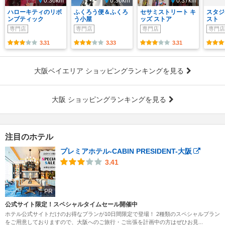
0.36km
0.36km
0.37km
ハローキティのリボ
ふくろう便＆ふくろ
セサミストリート キ
スタジ
ンブティック
う小屋
ッズ ストア
スト
専門店
専門店
専門店
専門店
3.31
3.33
3.31
大阪ベイエリア ショッピングランキングを見る
大阪 ショッピングランキングを見る
注目のホテル
プレミアホテル-CABIN PRESIDENT-大阪
3.41
PR
公式サイト限定！スペシャルタイムセール開催中
ホテル公式サイトだけのお得なプランが10日間限定で登場！ 2種類のスペシャルプラン
をご用意しておりますので、大阪へのご旅行・ご出張を計画中の方はぜひお見...