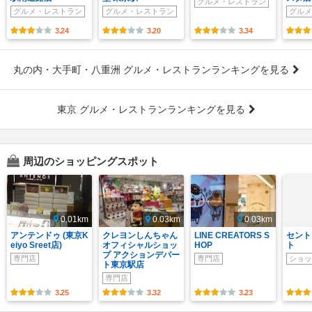
グルメ・レストラン
グルメ・レストラン
グルメ・レストラン
グルメ
3.24
3.20
3.34
丸の内・大手町・八重洲 グルメ・レストランランキングを見る
東京 グルメ・レストランランキングを見る
周辺のショッピングスポット
0.01km
0.03km
0.03km
アンテンドゥ (東京K
クレヨンしんちゃん
LINE CREATORS S
セント
eiyo Sreet店)
オフィシャルショッ
HOP
ト
プ アクションデパー
専門店
専門店
ショッ
ト東京駅店
専門店
3.25
3.32
3.23