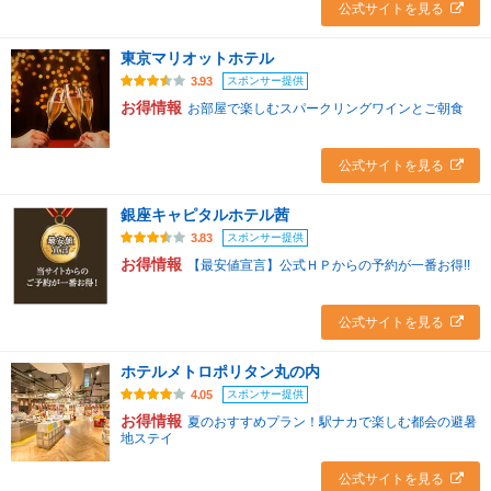
公式サイトを見る
東京マリオットホテル
スポンサー提供
3.93
お得情報
お部屋で楽しむスパークリングワインとご朝食
公式サイトを見る
銀座キャピタルホテル茜
スポンサー提供
3.83
お得情報
【最安値宣言】公式ＨＰからの予約が一番お得!!
公式サイトを見る
ホテルメトロポリタン丸の内
スポンサー提供
4.05
お得情報
夏のおすすめプラン！駅ナカで楽しむ都会の避暑
地ステイ
公式サイトを見る