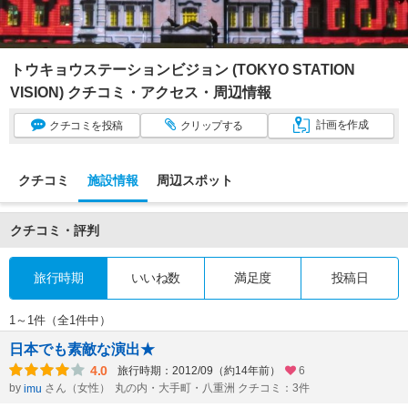
トウキョウステーションビジョン (TOKYO STATION
VISION) クチコミ・アクセス・周辺情報
計画
を作成
クチコミ
を投稿
クリップ
する
クチコミ
施設情報
周辺スポット
クチコミ・評判
旅行時期
いいね数
満足度
投稿日
1～1件（全1件中）
日本でも素敵な演出★
4.0
旅行時期：2012/09（約14年前）
6
by
さん（女性）
丸の内・大手町・八重洲 クチコミ：3件
imu