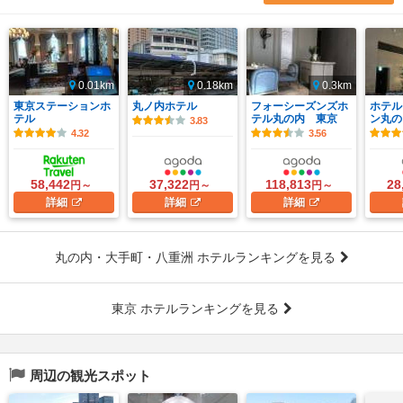
0.01km
0.18km
0.3km
東京ステーションホ
丸ノ内ホテル
フォーシーズンズホ
ホテル
テル
テル丸の内 東京
ン丸の
3.83
4.32
3.56
58,442
37,322
118,813
28
円～
円～
円～
詳細
詳細
詳細
丸の内・大手町・八重洲 ホテルランキングを見る
東京 ホテルランキングを見る
周辺の観光スポット