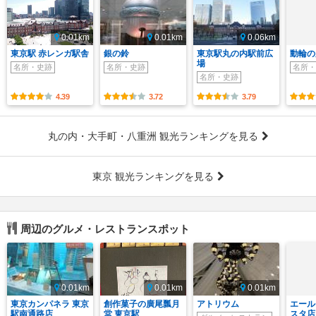
0.01km
0.01km
0.06km
東京駅 赤レンガ駅舎
銀の鈴
東京駅丸の内駅前広
動輪の
場
名所・史跡
名所・史跡
名所・
名所・史跡
4.39
3.72
3.79
丸の内・大手町・八重洲 観光ランキングを見る
東京 観光ランキングを見る
周辺のグルメ・レストランスポット
0.01km
0.01km
0.01km
東京カンパネラ 東京
創作菓子の廣尾瓢月
アトリウム
エール
駅南通路店
堂 東京駅
スタ店