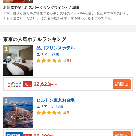
お部屋で楽しむスパークリングワインとご朝食
全室、快適な眠りをご提供するシモンズ社のベッドを完備したお部屋で寛ぎのひとと
きをお過ごしください。 ご到着時後から非日常を味わえるホテルステイ。 ...
東京の人気ホテルランキング
品川プリンスホテル
1
エリア：
品川
4.51
12,623
詳細
最安
円～
ヒルトン東京お台場
2
エリア：
お台場
4.5