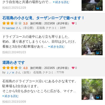
クラ自生地と共通の場所なので
...
続きを読む
投稿日:2025/12/29
1
石垣島の小さな滝、ターザンロープで遊べます！
3.0
旅行時期：2023/08（約3年前）
1
by
さん（非公開）
石垣島 クチコミ：18件
sacsac
ドライブコースの途中にあり立ち寄りました、
初め、通り過ぎてしまうくらい、目印は少しだけ。
看板と3台分の駐車場があり
...
続きを読む
投稿日:2024/01/23
2
道路わきです
4.0
旅行時期：2023/05（約3年前）
0
by
さん（女性）
石垣島 クチコミ：777件
Ｊ／Ｈ
石垣島のドライブコース沿いにある小さな滝です。
駐車場も2台分あります。
そこから5分も歩かないところに広がる、マイナ
...
続きを読む
1
投稿日:2023/10/09