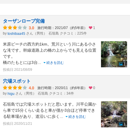
ターザンロープ完備
3.0
旅行時期：2021/07（約5年前）
1
by
さん（男性）
石垣島 クチコミ：225件
toshibaa45
米原ビーチの西方約1km。荒川という川にある小さ
な滝です。幹線道路上の橋の上からでも見える位置
です。
橋のたもとには3台
...
続きを読む
1
投稿日:2021/08/09
穴場スポット
4.0
旅行時期：2020/11（約6年前）
0
by
さん（男性）
石垣島 クチコミ：34件
higu
石垣島では穴場スポットだと思います。川平公園か
ら車で15分くらい走ると車が僅か3台ほど停車でき
る駐車場があり、道沿いに歩く
...
続きを読む
投稿日:2020/11/21
1