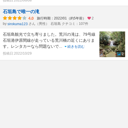
投稿日:2022/06/08
石垣島で唯一の滝
4.0
旅行時期：2022/01（約5年前）
2
by
さん（男性）
石垣島 クチコミ：107件
sirokuma123
石垣島観光で立ち寄りました。荒川の滝は、79号線
石垣港伊原間線が走っている荒川橋の近くにありま
す。レンタカーなら問題ないで
...
続きを読む
投稿日:2022/10/29
2