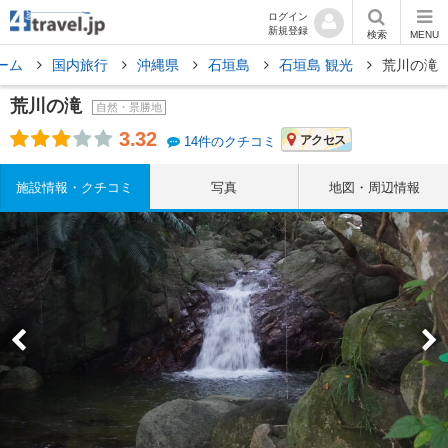
ログイン
新規登録
検索
MENU
ーム
国内旅行
沖縄県
石垣島
石垣島 観光
荒川の滝
荒川の滝
自然・景勝地
3.32
アクセス
14件のクチコミ
施設情報・クチコミ
写真
地図・周辺情報