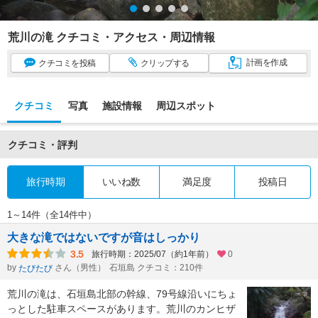
荒川の滝 クチコミ・アクセス・周辺情報
計画
を作成
クチコミ
を投稿
クリップ
する
クチコミ
写真
施設情報
周辺スポット
クチコミ・評判
旅行時期
いいね数
満足度
投稿日
1～14件（全14件中）
大きな滝ではないですが音はしっかり
3.5
旅行時期：2025/07（約1年前）
0
by
さん（男性）
石垣島 クチコミ：210件
たびたび
荒川の滝は、石垣島北部の幹線、79号線沿いにちょ
っとした駐車スペースがあります。荒川のカンヒザ