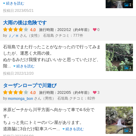
続きを読む
1
投稿日:2023/05/21
大雨の後は危険です
4.0
旅行時期：2022/12（約4年前）
0
by
さん（女性）
石垣島 クチコミ：777件
Ｊ／Ｈ
石垣島でまた行ったことがなかったので行ってみま
したが、運悪く大雨の後。
ぬかるみだけ我慢すればいいかと思っていたけど、
階
...
続きを読む
1
投稿日:2022/12/20
ターザンロープで川遊び
4.0
旅行時期：2022/05（約4年前）
3
by
さん（男性）
石垣島 クチコミ：82件
momonga_bon
米原ビーチから川平方面へ向かって車で4-5分で
す。
ちょっと先にトミーのパン屋があります。
道路脇に3台だけ駐車スペー
...
続きを読む
2