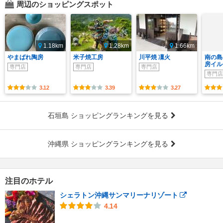
周辺のショッピングスポット
1.18km
1.28km
1.66km
やまばれ陶房
米子焼工房
川平焼 凜火
南の島
房イル
専門店
専門店
専門店
専門店
3.12
3.39
3.27
石垣島 ショッピングランキングを見る
沖縄県 ショッピングランキングを見る
注目のホテル
シェラトン沖縄サンマリーナリゾート
4.14