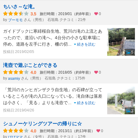
ちいさ～な滝。
3.5
旅行時期：2019/01（約8年前）
0
by
さん（男性）
石垣島 クチコミ：21件
ブーモモ
ガイドブックに寒緋桜自生地、荒川の滝の上流とあ
ったので、道沿いの滝へ。4台分の小さな駐車場に
停め、道路を左手に行き、柵の切
...
続きを読む
投稿日:2019/02/05
5
滝壺で遊ぶことができる
4.0
旅行時期：2018/05（約8年前）
0
by
さん（男性）
石垣島 クチコミ：175件
asamiy
「荒川のカンヒガンザクラ自生地」の石碑が立って
いるところが滝の入口になっている。滝自体は落差
は小さく、「見る」よりも滝壺で
...
続きを読む
投稿日:2019/04/26
3
シュノーケリングツアーの帰りに☆
4.0
旅行時期：2013/11（約13年前）
0
by
さん（女性）
石垣島 クチコミ：17件
びびママ