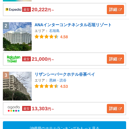
20,222
詳細
最安
円～
ANAインターコンチネンタル石垣リゾート
2
エリア：
石垣島
4.58
21,000
詳細
最安
円～
リザンシーパークホテル谷茶ベイ
3
エリア：
恩納・読谷
4.53
13,303
詳細
最安
円～
沖縄県のホテルランキングをもっと見る