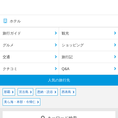
ホテル
旅行ガイド
観光
グルメ
ショッピング
交通
旅行記
クチコミ
Q&A
人気の旅行先
那覇
宮古島
恩納・読谷
西表島
美ら海・本部・今帰仁