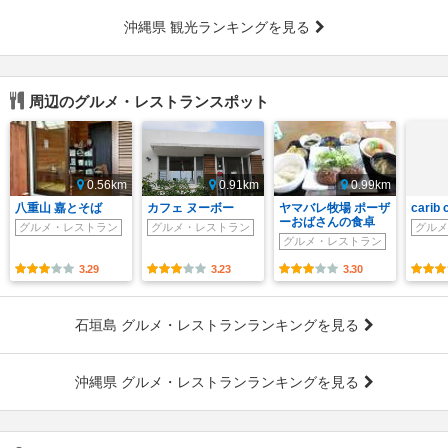
沖縄県 観光ランキングを見る
周辺のグルメ・レストランスポット
0.56km
0.91km
0.99km
八重山 嘉とそば
カフェ ヌーボー
ヤマバレ牧場 ポーザ
carib 
ーおばさんの食卓
グルメ・レストラン
グルメ・レストラン
グルメ
グルメ・レストラン
3.29
3.23
3.30
石垣島 グルメ・レストランランキングを見る
沖縄県 グルメ・レストランランキングを見る