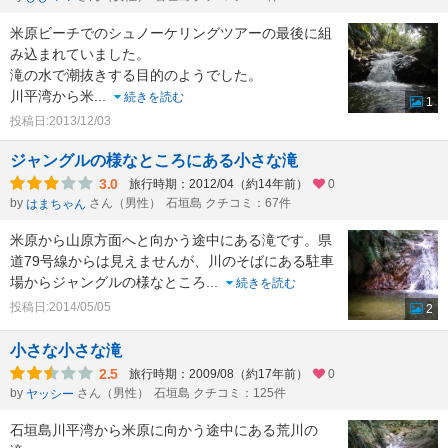
米原ビーチでのシュノーケリングツアーの最後に組
み込まれていました。
滝の水で潮抜きする目的のようでした。
川平湾から米
...
続きを読む
1
投稿日:2013/12/03
ジャングルの様なところにある小さな滝
3.0
旅行時期：2012/04（約14年前）
0
by
さん（男性）
石垣島 クチコミ：67件
はまちゃん
米原から山原方面へと向かう途中にある滝です。県
道79号線からは見えませんが、川のそばにある駐車
場からジャングルの様なところ
...
続きを読む
投稿日:2014/05/05
2
小さな小さな滝
2.5
旅行時期：2009/08（約17年前）
0
by
さん（男性）
石垣島 クチコミ：125件
ヤッシー
石垣島川平湾から米原に向かう途中にある荒川の