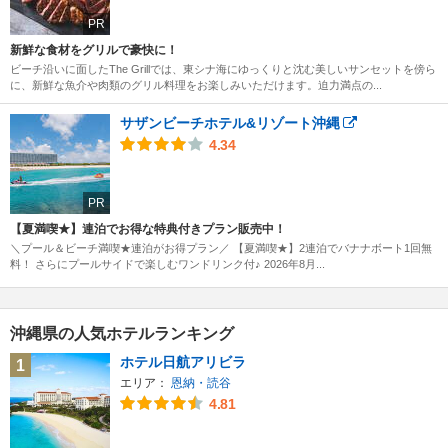
PR
新鮮な食材をグリルで豪快に！
ビーチ沿いに面したThe Grillでは、東シナ海にゆっくりと沈む美しいサンセットを傍ら
に、新鮮な魚介や肉類のグリル料理をお楽しみいただけます。迫力満点の...
サザンビーチホテル&リゾート沖縄
4.34
PR
【夏満喫★】連泊でお得な特典付きプラン販売中！
＼プール＆ビーチ満喫★連泊がお得プラン／ 【夏満喫★】2連泊でバナナボート1回無
料！ さらにプールサイドで楽しむワンドリンク付♪ 2026年8月...
沖縄県の人気ホテルランキング
ホテル日航アリビラ
1
エリア：
恩納・読谷
4.81