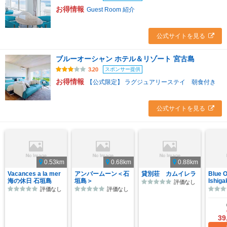
お得情報
Guest Room 紹介
公式サイトを見る
ブルーオーシャン ホテル＆リゾート 宮古島
スポンサー提供
3.20
お得情報
【公式限定】 ラグジュアリーステイ 朝食付き
公式サイトを見る
0.53km
0.68km
0.88km
Vacances a la mer
アンバームーン＜石
貸別荘 カムイレラ
Blue 
海の休日 石垣島
垣島＞
Ishiga
評価なし
評価なし
評価なし
39