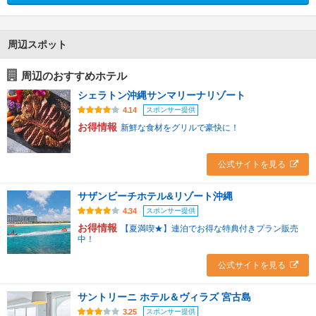
周辺スポット
周辺のおすすめホテル
シェラトン沖縄サンマリーナリゾート
スポンサー提供
4.14
お得情報
新鮮な食材をグリルで豪快に！
公式サイトを見る
サザンビーチホテル&リゾート沖縄
スポンサー提供
4.34
お得情報
【夏満喫★】連泊でお得な特典付きプラン販売
中！
公式サイトを見る
サントリーニ ホテル＆ヴィラズ 宮古島
スポンサー提供
3.25