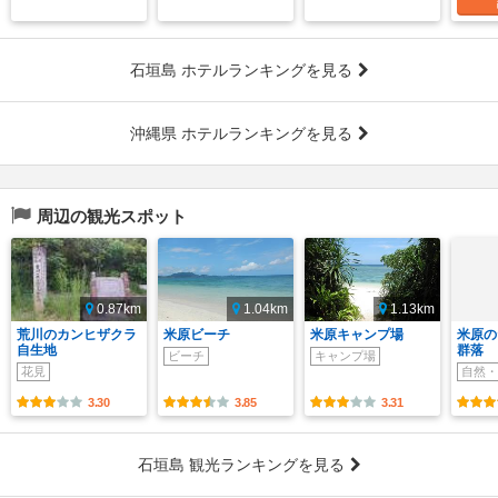
石垣島 ホテルランキングを見る
沖縄県 ホテルランキングを見る
周辺の観光スポット
0.87km
1.04km
1.13km
荒川のカンヒザクラ
米原ビーチ
米原キャンプ場
米原の
自生地
群落
ビーチ
キャンプ場
花見
自然・
3.30
3.85
3.31
石垣島 観光ランキングを見る