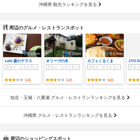
沖縄県 観光ランキングを見る
周辺のグルメ・レストランスポット
0.22km
0.35km
0.67km
cafe 森のテラス
オリーヴの木
カフェくるくま
JYO G
グルメ・レストラン
グルメ・レストラン
グルメ・レストラン
グルメ
3.25
3.25
3.83
知念・玉城・八重瀬 グルメ・レストランランキングを見る
沖縄県 グルメ・レストランランキングを見る
周辺のショッピングスポット