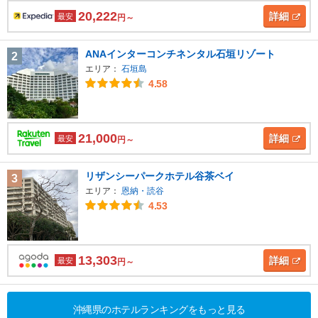
20,222
詳細
最安
円～
ANAインターコンチネンタル石垣リゾート
2
エリア：
石垣島
4.58
21,000
詳細
最安
円～
リザンシーパークホテル谷茶ベイ
3
エリア：
恩納・読谷
4.53
13,303
詳細
最安
円～
沖縄県のホテルランキングをもっと見る