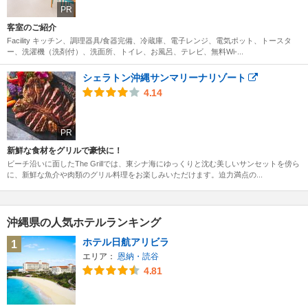
PR
客室のご紹介
Facility キッチン、調理器具/食器完備、冷蔵庫、電子レンジ、電気ポット、トースタ
ー、洗濯機（洗剤付）、洗面所、トイレ、お風呂、テレビ、無料Wi-...
シェラトン沖縄サンマリーナリゾート
4.14
PR
新鮮な食材をグリルで豪快に！
ビーチ沿いに面したThe Grillでは、東シナ海にゆっくりと沈む美しいサンセットを傍ら
に、新鮮な魚介や肉類のグリル料理をお楽しみいただけます。迫力満点の...
沖縄県の人気ホテルランキング
ホテル日航アリビラ
1
エリア：
恩納・読谷
4.81