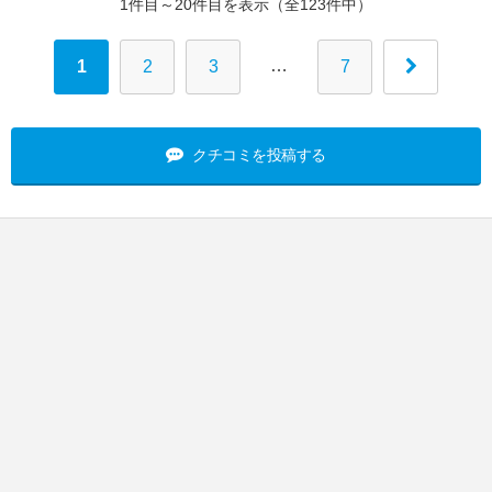
1件目～20件目を表示（全123件中）
…
1
2
3
7
クチコミを投稿する