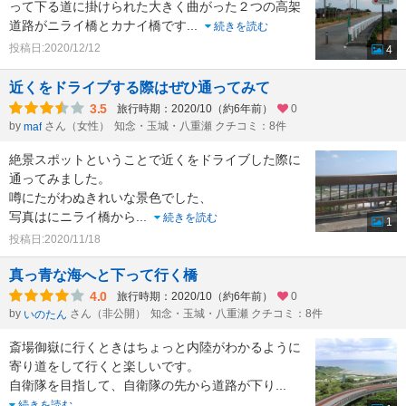
って下る道に掛けられた大きく曲がった２つの高架
道路がニライ橋とカナイ橋です
...
続きを読む
投稿日:2020/12/12
4
近くをドライブする際はぜひ通ってみて
3.5
旅行時期：2020/10（約6年前）
0
by
さん（女性）
知念・玉城・八重瀬 クチコミ：8件
maf
絶景スポットということで近くをドライブした際に
通ってみました。
噂にたがわぬきれいな景色でした、
写真はにニライ橋から
...
続きを読む
1
投稿日:2020/11/18
真っ青な海へと下って行く橋
4.0
旅行時期：2020/10（約6年前）
0
by
さん（非公開）
知念・玉城・八重瀬 クチコミ：8件
いのたん
斎場御嶽に行くときはちょっと内陸がわかるように
寄り道をして行くと楽しいです。
自衛隊を目指して、自衛隊の先から道路が下り
...
続きを読む