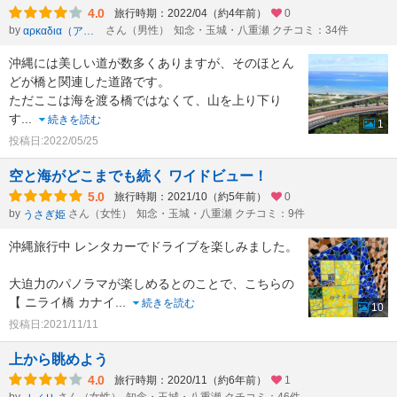
4.0
旅行時期：2022/04（約4年前）
0
by
さん（男性）
知念・玉城・八重瀬 クチコミ：34件
αρκαδια（アルカディア）
沖縄には美しい道が数多くありますが、そのほとん
どが橋と関連した道路です。
ただここは海を渡る橋ではなくて、山を上り下り
す
...
続きを読む
1
投稿日:2022/05/25
空と海がどこまでも続く ワイドビュー！
5.0
旅行時期：2021/10（約5年前）
0
by
さん（女性）
知念・玉城・八重瀬 クチコミ：9件
うさぎ姫
沖縄旅行中 レンタカーでドライブを楽しみました。
大迫力のパノラマが楽しめるとのことで、こちらの
【 ニライ橋 カナイ
...
続きを読む
10
投稿日:2021/11/11
上から眺めよう
4.0
旅行時期：2020/11（約6年前）
1