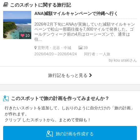
このスポットに関する旅行記
ANA減額マイルキャンペーンで沖縄へ行く
2026年2月下旬にANAが実施していた減額マイルキャン
ペーンで松山ー那覇往復を7,800マイルで発券した。ゴ
ールデンウィーク前の4月はローシーズンで、通常は
10
往...
宜野湾・北谷・中城
39
2026/04/20～2026/04/24
同行者：一人旅
by kou urakiさん
旅行記をもっと見る
このスポットで旅の計画を作ってみませんか？
行きたいスポットを追加して、しおりのように自分だけの「旅の計画」
が作れます。
クリップ したスポットから、まとめて登録も！
旅の計画を作成する