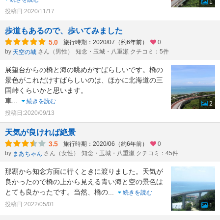
1
投稿日:2020/11/17
歩道もあるので、歩いてみました
5.0
旅行時期：2020/07（約6年前）
0
by
さん（男性）
知念・玉城・八重瀬 クチコミ：5件
天空の城
展望台からの橋と海の眺めがすばらしいです。橋の
景色がこれだけすばらしいのは、ほかに北海道の三
国峠くらいかと思います。
車
...
続きを読む
2
投稿日:2020/09/13
天気が良ければ絶景
3.5
旅行時期：2020/06（約6年前）
0
by
さん（女性）
知念・玉城・八重瀬 クチコミ：45件
まあちゃん
那覇から知念方面に行くときに渡りました。天気が
良かったので橋の上から見える青い海と空の景色は
とても良かったです。当然、橋の
...
続きを読む
投稿日:2022/05/01
1