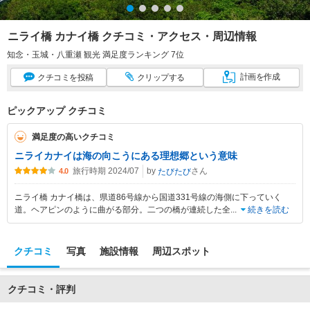
ニライ橋 カナイ橋 クチコミ・アクセス・周辺情報
知念・玉城・八重瀬 観光 満足度ランキング 7位
計画
を作成
クチコミ
を投稿
クリップ
する
ピックアップ クチコミ
満足度の高いクチコミ
ニライカナイは海の向こうにある理想郷という意味
旅行時期 2024/07
by
さん
たびたび
4.0
ニライ橋 カナイ橋は、県道86号線から国道331号線の海側に下っていく
道。ヘアピンのように曲がる部分。二つの橋が連続した全
...
続きを読む
クチコミ
写真
施設情報
周辺スポット
クチコミ・評判