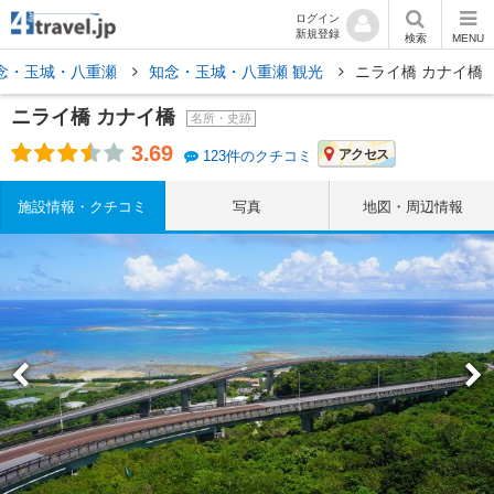
ログイン
新規登録
検索
MENU
念・玉城・八重瀬
知念・玉城・八重瀬 観光
ニライ橋 カナイ橋
ニライ橋 カナイ橋
名所・史跡
3.69
アクセス
123件のクチコミ
施設情報・クチコミ
写真
地図・周辺情報