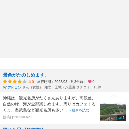
景色がたのしめます。
4.0
旅行時期：2023/03（約3年前）
0
by
さん（女性）
知念・玉城・八重瀬 クチコミ：13件
アビコン
沖縄は、観光名所がたくさんありますが、高低差、
自然の緑、海が全部楽しめます。周りはカフェくる
くま、奥武島など観光名所も多い
...
続きを読む
投稿日:2023/03/27
1