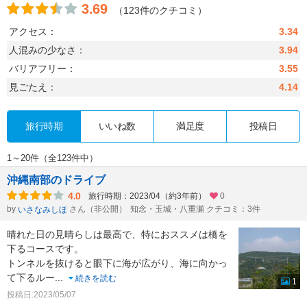
3.69
（123件のクチコミ）
アクセス：
3.34
人混みの少なさ：
3.94
バリアフリー：
3.55
見ごたえ：
4.14
旅行時期
いいね数
満足度
投稿日
1～20件（全123件中）
沖縄南部のドライブ
4.0
旅行時期：2023/04（約3年前）
0
by
さん（非公開）
知念・玉城・八重瀬 クチコミ：3件
いさなみしほ
晴れた日の見晴らしは最高で、特におススメは橋を
下るコースです。
トンネルを抜けると眼下に海が広がり、海に向かっ
て下るルー
...
続きを読む
1
投稿日:2023/05/07