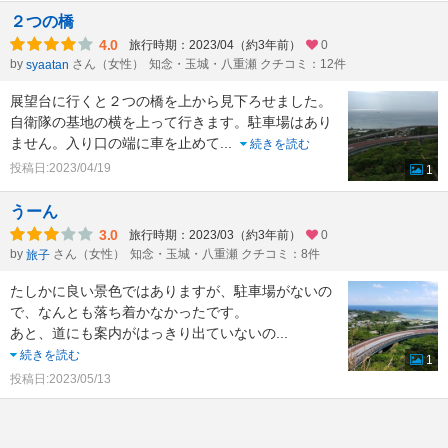
２つの橋
4.0
旅行時期：2023/04（約3年前）
0
by
さん（女性）
知念・玉城・八重瀬 クチコミ：12件
syaatan
展望台に行くと２つの橋を上から見下ろせました。
自衛隊の基地の横を上って行きます。駐車場はあり
ません。入り口の端に車を止めて
...
続きを読む
投稿日:2023/04/19
1
うーん
3.0
旅行時期：2023/03（約3年前）
0
by
さん（女性）
知念・玉城・八重瀬 クチコミ：8件
旅子
たしかに良い景色ではありますが、駐車場がないの
で、なんとも落ち着かなかったです。
あと、道にも案内がはっきり出ていないの
...
続きを読む
1
投稿日:2023/05/13