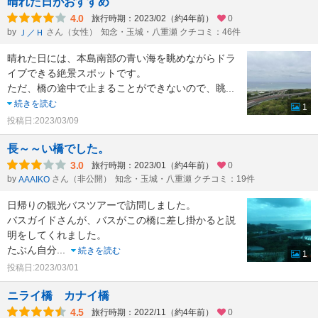
晴れた日がおすすめ
4.0
旅行時期：2023/02（約4年前）
0
by
さん（女性）
知念・玉城・八重瀬 クチコミ：46件
Ｊ／Ｈ
晴れた日には、本島南部の青い海を眺めながらドラ
イブできる絶景スポットです。
ただ、橋の途中で止まることができないので、眺
...
続きを読む
1
投稿日:2023/03/09
長～～い橋でした。
3.0
旅行時期：2023/01（約4年前）
0
by
さん（非公開）
知念・玉城・八重瀬 クチコミ：19件
AAAIKO
日帰りの観光バスツアーで訪問しました。
バスガイドさんが、バスがこの橋に差し掛かると説
明をしてくれました。
たぶん自分
...
続きを読む
1
投稿日:2023/03/01
ニライ橋 カナイ橋
4.5
旅行時期：2022/11（約4年前）
0