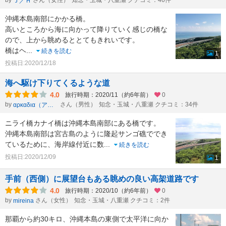
by
さん（女性）
知念・玉城・八重瀬 クチコミ：46件
Ｊ／Ｈ
沖縄本島南部にかかる橋。
高いところから海に向かって降りていく感じの橋な
ので、上から眺めるととてもきれいです。
橋はヘ
...
続きを読む
1
投稿日:2020/12/18
海へ駆け下りてくるような道
4.0
旅行時期：2020/11（約6年前）
0
by
さん（男性）
知念・玉城・八重瀬 クチコミ：34件
αρκαδια（アルカディア）
ニライ橋カナイ橋は沖縄本島南部にある橋です。
沖縄本島南部は宮古島のように隆起サンゴ礁ででき
ているために、海岸線付近に数
...
続きを読む
投稿日:2020/12/09
1
手前（西側）に展望台もある眺めの良い高架道路です
4.0
旅行時期：2020/10（約6年前）
0
by
さん（女性）
知念・玉城・八重瀬 クチコミ：2件
mireina
那覇から約30キロ、沖縄本島の東側で太平洋に向か