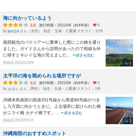
海に向かっているよう
3.5
旅行時期：2022/08（約4年前）
0
by
さん（女性）
知念・玉城・八重瀬 クチコミ：12件
ton114
南部観光のバスツアーに乗車した際にこの橋を通り
ました。ガイドさんから説明があったので視線を外
に移すとキレイな海が見えました
...
続きを読む
投稿日:2022/12/09
2
太平洋の海を眺められる場所ですが
3.0
旅行時期：2022/06（約4年前）
0
by
さん（男性）
知念・玉城・八重瀬 クチコミ：2件
エロシ
沖縄本島南部の国道331号線から県道86号線のつき
しろ方面に向かうときに、上る場所に架けられた橋
がニライ橋 カナイ橋です。
...
続きを読む
投稿日:2022/07/17
2
沖縄南部のおすすめスポット