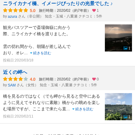
ニライカナイ橋、イメージぴったりの光景でした ♪
5.0
旅行時期：2020/02（約7年前）
1
by
さん（非公開）
知念・玉城・八重瀬 クチコミ：5件
azura
観光バスツアーで斎場御嶽に向かう
際、ニライカナイ橋を渡りました。
雲の切れ間から、朝陽が差し込んで
1
おり、オレ
...
続きを読む
投稿日:2020/03/18
近くの岬へ
4.0
旅行時期：2020/02（約7年前）
0
by
さん（女性）
知念・玉城・八重瀬 クチコミ：5件
SAM
橋を見るのではなく（でも岬から見ると空中にある
ように見えてそれなりに素敵）橋からの眺めを楽し
む場所ですが、ここまで来たら直
...
続きを読む
投稿日:2020/02/11
1