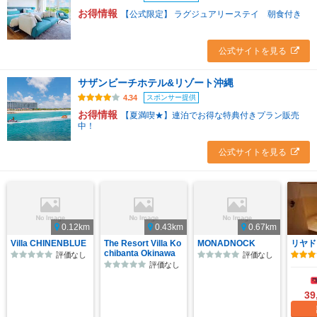
お得情報
【公式限定】 ラグジュアリーステイ 朝食付き
公式サイトを見る
サザンビーチホテル&リゾート沖縄
スポンサー提供
4.34
お得情報
【夏満喫★】連泊でお得な特典付きプラン販売
中！
公式サイトを見る
0.12km
0.43km
0.67km
Villa CHINENBLUE
The Resort Villa Ko
MONADNOCK
リヤド
chibanta Okinawa
評価なし
評価なし
評価なし
39