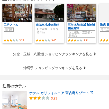
0.97km
1.1km
1.1km
工房アマム
南城市地域物産館
三矢本舗 南城市地域
陶房 
物産館店
お土産屋・直売所・
専門店
専門店
特産品
お土産屋・直売所・
特産品
3.29
3.40
3.34
知念・玉城・八重瀬 ショッピングランキングを見る
沖縄県 ショッピングランキングを見る
注目のホテル
ホテル カリフォルニア 宮古島リゾート
3.23