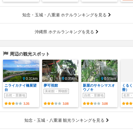
知念・玉城・八重瀬 ホテルランキングを見る
沖縄県 ホテルランキングを見る
周辺の観光スポット
0.31km
0.35km
0.55km
ニライカナイ橋展望
夢可視館
新屋のサキシマスオ
くるく
台
ウノキ
善）
美術館・博物館
自然・景勝地
自然・景勝地
名所・
3.35
3.08
3.08
知念・玉城・八重瀬 観光ランキングを見る