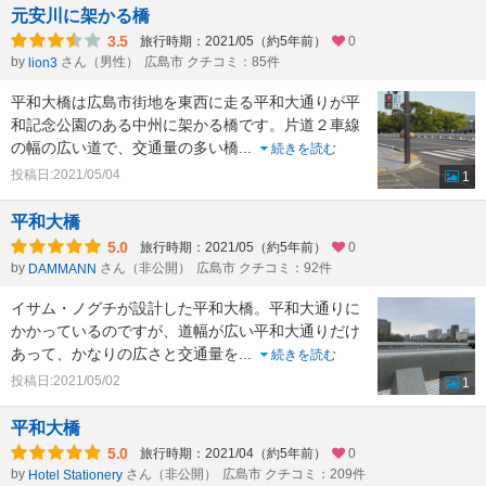
元安川に架かる橋
3.5
旅行時期：2021/05（約5年前）
0
by
さん（男性）
広島市 クチコミ：85件
lion3
平和大橋は広島市街地を東西に走る平和大通りが平
和記念公園のある中州に架かる橋です。片道２車線
の幅の広い道で、交通量の多い橋
...
続きを読む
投稿日:2021/05/04
1
平和大橋
5.0
旅行時期：2021/05（約5年前）
0
by
さん（非公開）
広島市 クチコミ：92件
DAMMANN
イサム・ノグチが設計した平和大橋。平和大通りに
かかっているのですが、道幅が広い平和大通りだけ
あって、かなりの広さと交通量を
...
続きを読む
投稿日:2021/05/02
1
平和大橋
5.0
旅行時期：2021/04（約5年前）
0
by
さん（非公開）
広島市 クチコミ：209件
Hotel Stationery