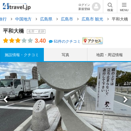
ログイン
新規登録
検索
MENU
旅行
中国地方
広島県
広島市
広島市 観光
平和大橋
平和大橋
名所・史跡
3.40
アクセス
61件のクチコミ
施設情報・クチコミ
写真
地図・周辺情報