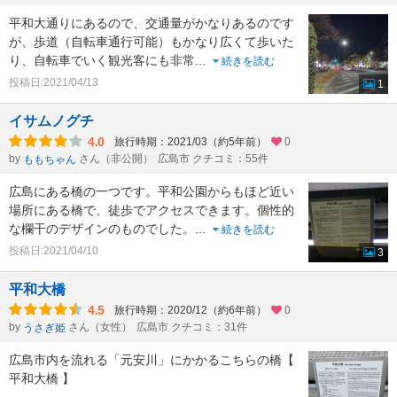
平和大通りにあるので、交通量がかなりあるのです
が、歩道（自転車通行可能）もかなり広くて歩いた
り、自転車でいく観光客にも非常
...
続きを読む
投稿日:2021/04/13
1
イサムノグチ
4.0
旅行時期：2021/03（約5年前）
0
by
さん（非公開）
広島市 クチコミ：55件
ももちゃん
広島にある橋の一つです。平和公園からもほど近い
場所にある橋で、徒歩でアクセスできます。個性的
な欄干のデザインのものでした。
...
続きを読む
投稿日:2021/04/10
3
平和大橋
4.5
旅行時期：2020/12（約6年前）
0
by
さん（女性）
広島市 クチコミ：31件
うさぎ姫
広島市内を流れる「元安川」にかかるこちらの橋【
平和大橋 】