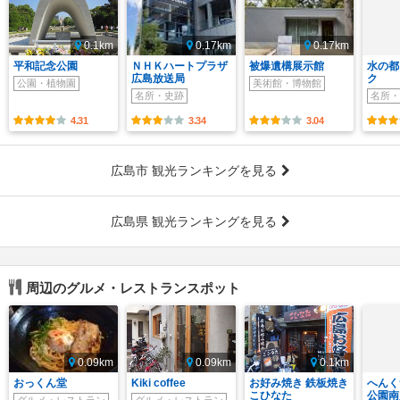
0.1km
0.17km
0.17km
平和記念公園
ＮＨＫハートプラザ
被爆遺構展示館
水の都
広島放送局
ク
公園・植物園
美術館・博物館
名所・史跡
名所・
4.31
3.34
3.04
広島市 観光ランキングを見る
広島県 観光ランキングを見る
周辺のグルメ・レストランスポット
0.09km
0.09km
0.1km
おっくん堂
Kiki coffee
お好み焼き 鉄板焼き
へんく
こひなた
公園南