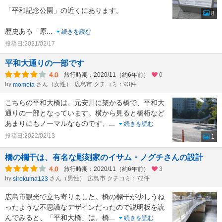
「平和記念公園」の近くにあります。
8
歴史ある「原
...
続きを読む
投稿日:2021/02/17
平和大通りの一部です
4.0
旅行時期：2020/11（約6年前）
0
by
さん（女性）
広島市 クチコミ：93件
momota
こちらの平和大橋は、元安川に架かる橋で、平和大
通りの一部となっています。横から見ると橋桁など
あまりにもノーマルなものです、
...
続きを読む
投稿日:2022/02/13
1
橋の欄干は、有名な彫刻家のイサム・ノグチさんの設計
4.0
旅行時期：2020/11（約6年前）
3
by
さん（男性）
広島市 クチコミ：72件
sirokuma123
広島市観光で立ち寄りました。橋の欄干が少しうね
ったような不思議なデザインだったので説明板を読
んでみると、「平和大橋」は、橋
...
続きを読む