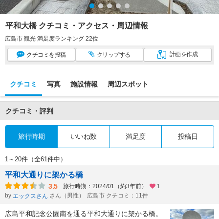
平和大橋 クチコミ・アクセス・周辺情報
広島市 観光 満足度ランキング 22位
計画
を作成
クチコミ
を投稿
クリップ
する
クチコミ
写真
施設情報
周辺スポット
クチコミ・評判
旅行時期
いいね数
満足度
投稿日
1～20件（全61件中）
平和大通りに架かる橋
3.5
旅行時期：2024/01（約3年前）
1
by
さん（男性）
広島市 クチコミ：11件
エックスさん
広島平和記念公園南を通る平和大通りに架かる橋。