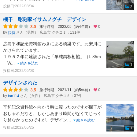
投稿日:2022/08/04
2
欄干 彫刻家イサムノグチ デザイン
3.0
旅行時期：2022/05（約4年前）
0
by
さん（男性）
広島市 クチコミ：131件
快特
広島平和記念資料館わきにある橋梁です。元安川に
かけられています。
１９５２年に建設された「単純鋼板桁協」（L:85m
W
...
続きを読む
1
投稿日:2022/05/03
デザインされた
3.5
旅行時期：2021/11（約5年前）
0
by
さん（女性）
広島市 クチコミ：37件
ton114
平和記念資料館へ向かう時に渡ったのですが欄干が
おしゃれだなと。しかしあまり時間がなくてじっく
り見なかったのですが、デザイン
...
続きを読む
投稿日:2022/05/25
1