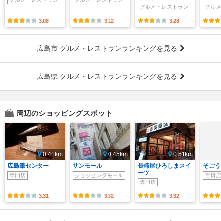
グルメ・レストラン
グルメ・レストラン
グルメ・レストラン
グルメ
3.08
3.12
3.28
広島市 グルメ・レストランランキングを見る
広島県 グルメ・レストランランキングを見る
周辺のショッピングスポット
0.41km
0.45km
0.51km
広島筆センター
サンモール
長崎屋ひろしまスイ
そごう 
ーツ
専門店
ショッピングモール
百貨店
専門店
3.31
3.32
3.32