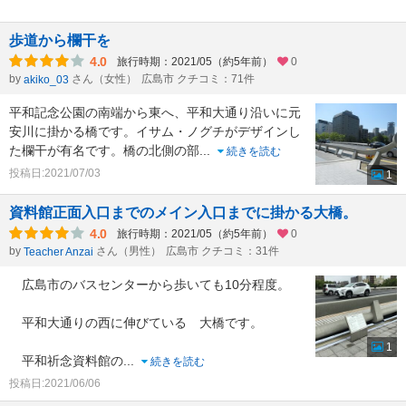
歩道から欄干を
4.0
旅行時期：2021/05（約5年前）
0
by
さん（女性）
広島市 クチコミ：71件
akiko_03
平和記念公園の南端から東へ、平和大通り沿いに元
安川に掛かる橋です。イサム・ノグチがデザインし
た欄干が有名です。橋の北側の部
...
続きを読む
投稿日:2021/07/03
1
資料館正面入口までのメイン入口までに掛かる大橋。
4.0
旅行時期：2021/05（約5年前）
0
by
さん（男性）
広島市 クチコミ：31件
Teacher Anzai
広島市のバスセンターから歩いても10分程度。
平和大通りの西に伸びている 大橋です。
1
平和祈念資料館の
...
続きを読む
投稿日:2021/06/06