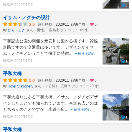
投稿日:2022/01/26
3
イサム・ノグチの設計
3.5
旅行時期：2020/11（約6年前）
0
by
さん（男性）
広島市 クチコミ：109件
ぴろーしき
平和記念公園の南側を元安川に架かる橋です。幹線
道路ですので交通量は多いです。デザインがイサ
ム・ノグチということで欄干に特徴
...
続きを読む
投稿日:2021/01/01
1
平和大橋
5.0
旅行時期：2020/11（約6年前）
0
by
さん（非公開）
広島市 クチコミ：209件
Hotel Stationery
平和大通りにある平和大橋。イサム・ノグチがデザ
インしたことでも知られています。車道も広いのは
もちろんのことですが、歩道も広
...
続きを読む
投稿日:2020/11/26
1
平和大橋