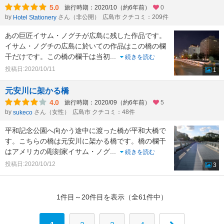
5.0
旅行時期：2020/10（約6年前）
0
by
さん（非公開）
広島市 クチコミ：209件
Hotel Stationery
あの巨匠イサム・ノグチが広島に残した作品です。
イサム・ノグチの広島に於いての作品はこの橋の欄
干だけです。この橋の欄干は当初
...
続きを読む
投稿日:2020/10/11
1
元安川に架かる橋
4.0
旅行時期：2020/09（約6年前）
5
by
さん（女性）
広島市 クチコミ：48件
sukeco
平和記念公園へ向かう途中に渡った橋が平和大橋で
す。こちらの橋は元安川に架かる橋です。橋の欄干
はアメリカの彫刻家イサム・ノグ
...
続きを読む
投稿日:2020/10/12
3
1件目～20件目を表示（全61件中）