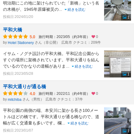
明治期にこの地に架けられていた「新橋」という名
の木橋が、1945年原爆被災の
...
続きを読む
投稿日:2024/01/20
1
平和大橋
5.0
旅行時期：2023/05（約3年前）
0
by
さん（非公開）
広島市 クチコミ：209件
Hotel Stationery
イサム・ノグチ設計の平和大橋。平和記念公園から
すぐの場所に架橋されています。平和大通りを結ん
でいるのでかなりの道幅がありま
...
続きを読む
投稿日:2023/05/28
1
平和大通りが通る橋
4.0
旅行時期：2022/11（約4年前）
0
by
さん（男性）
広島市 クチコミ：37件
mitchiba
平和公園の南側の端、本安川に架かる長さ100メー
トルほどの橋です。平和大通りが通る橋なので、道
幅が広く交通量も多いです。欄
...
続きを読む
投稿日:2023/01/07
1