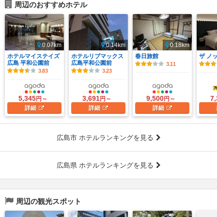
周辺のおすすめホテル
0.07km
0.14km
0.18km
ホテルマイステイズ
ホテルリブマックス
春日旅館
ザ ノ
広島 平和公園前
広島平和公園前
3.11
3.83
3.23
5,345
3,691
9,500
7
円～
円～
円～
詳細
詳細
詳細
広島市 ホテルランキングを見る
広島県 ホテルランキングを見る
周辺の観光スポット