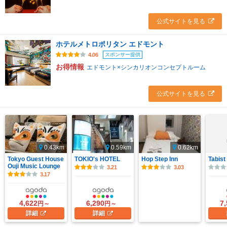
公式サイトを見る
ホテルメトロポリタン エドモント
スポンサー提供
4.06
お得情報
エドモント×シンカリオンコンセプトルーム
公式サイトを見る
0.43km
0.59km
0.62km
Tokyo Guest House
TOKIO's HOTEL
Hop Step Inn
Tabi
Ouji Music Lounge
3.21
3.03
3.17
4,622
6,290
7
円～
円～
詳細
詳細