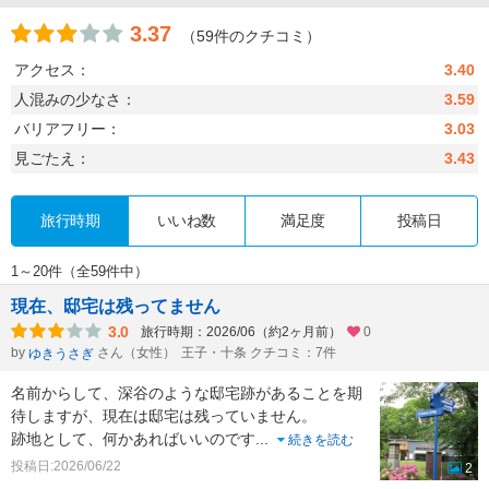
3.37
（59件のクチコミ）
アクセス：
3.40
人混みの少なさ：
3.59
バリアフリー：
3.03
見ごたえ：
3.43
旅行時期
いいね数
満足度
投稿日
1～20件（全59件中）
現在、邸宅は残ってません
3.0
旅行時期：2026/06（約2ヶ月前）
0
by
さん（女性）
王子・十条 クチコミ：7件
ゆきうさぎ
名前からして、深谷のような邸宅跡があることを期
待しますが、現在は邸宅は残っていません。
跡地として、何かあればいいのです
...
続きを読む
投稿日:2026/06/22
2