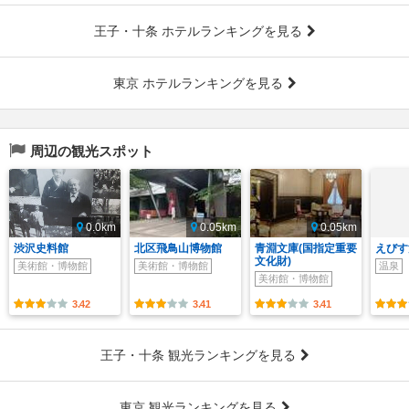
王子・十条 ホテルランキングを見る
東京 ホテルランキングを見る
周辺の観光スポット
0.0km
0.05km
0.05km
渋沢史料館
北区飛鳥山博物館
青淵文庫(国指定重要
えびす
文化財)
美術館・博物館
美術館・博物館
温泉
美術館・博物館
3.42
3.41
3.41
王子・十条 観光ランキングを見る
東京 観光ランキングを見る