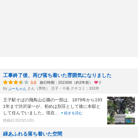
工事終了後、再び落ち着いた雰囲気になりました
3.5
旅行時期：2023/06（約3年前）
0
by
さん（男性）
王子・十条 クチコミ：332件
ぷーちゃん
王子駅そばの飛鳥山公園の一部は、1879年から193
1年まで渋沢栄一が、初めは別荘として後に本邸と
して住んでいました。現在
...
続きを読む
投稿日:2023/11/01
2
緑あふれる落ち着いた空間