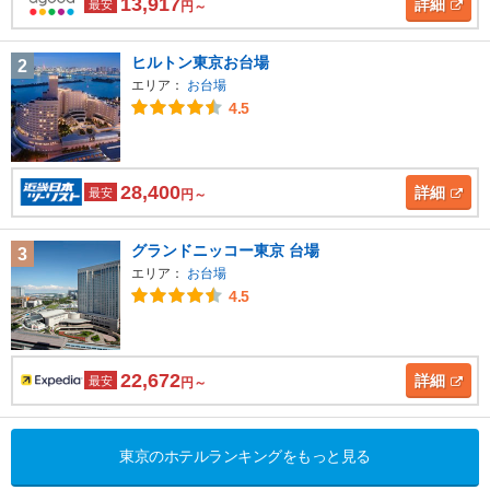
13,917
詳細
最安
円～
ヒルトン東京お台場
2
エリア：
お台場
4.5
28,400
詳細
最安
円～
グランドニッコー東京 台場
3
エリア：
お台場
4.5
22,672
詳細
最安
円～
東京のホテルランキングをもっと見る