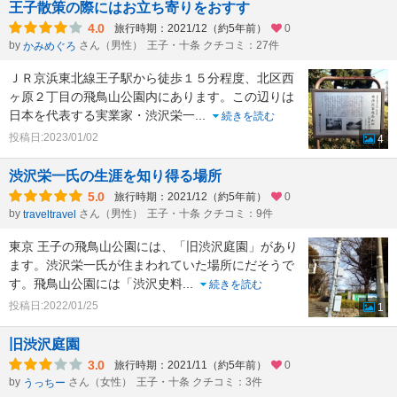
王子散策の際にはお立ち寄りをおすす
4.0
旅行時期：2021/12（約5年前）
0
by
さん（男性）
王子・十条 クチコミ：27件
かみめぐろ
ＪＲ京浜東北線王子駅から徒歩１５分程度、北区西
ヶ原２丁目の飛鳥山公園内にあります。この辺りは
日本を代表する実業家・渋沢栄一
...
続きを読む
投稿日:2023/01/02
4
渋沢栄一氏の生涯を知り得る場所
5.0
旅行時期：2021/12（約5年前）
0
by
さん（男性）
王子・十条 クチコミ：9件
traveltravel
東京 王子の飛鳥山公園には、「旧渋沢庭園」があり
ます。渋沢栄一氏が住まわれていた場所にだそうで
す。飛鳥山公園には「渋沢史料
...
続きを読む
投稿日:2022/01/25
1
旧渋沢庭園
3.0
旅行時期：2021/11（約5年前）
0
by
さん（女性）
王子・十条 クチコミ：3件
うっちー