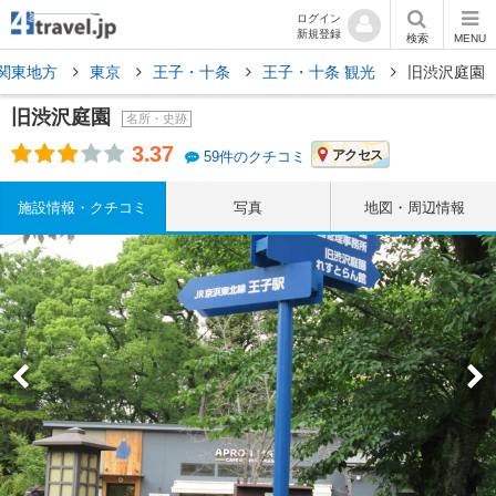
ログイン
新規登録
検索
MENU
関東地方
東京
王子・十条
王子・十条 観光
旧渋沢庭園
旧渋沢庭園
名所・史跡
3.37
アクセス
59件のクチコミ
施設情報・クチコミ
写真
地図・周辺情報