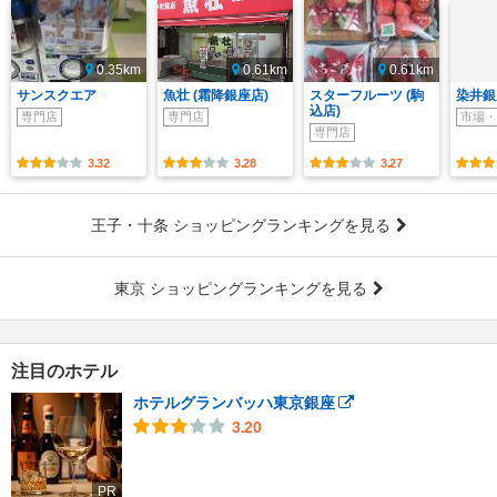
0.35km
0.61km
0.61km
サンスクエア
魚壮 (霜降銀座店)
スターフルーツ (駒
染井銀
込店)
専門店
専門店
市場・
専門店
3.32
3.28
3.27
王子・十条 ショッピングランキングを見る
東京 ショッピングランキングを見る
注目のホテル
ホテルグランバッハ東京銀座
3.20
PR