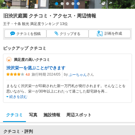
旧渋沢庭園 クチコミ・アクセス・周辺情報
王子・十条 観光 満足度ランキング 13位
計画
を作成
クチコミ
を投稿
クリップ
する
ピックアップ クチコミ
満足度の高いクチコミ
渋沢栄一を偲ぶことができます
旅行時期 2024/05
by
さん
ぷーちゃん
4.0
まもなく渋沢栄一が印刷された新一万円札が発行されます。そんなことを
思いながら、栄一が30年以上にわたって過ごした邸宅跡を再
...
続きを読む
クチコミ
写真
施設情報
周辺スポット
クチコミ・評判