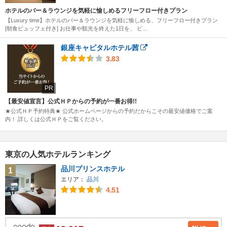
ホテルのバー＆ラウンジを気軽に愉しめるフリーフロー付きプラン
【Luxury time】ホテルのバー＆ラウンジを気軽に愉しめる、フリーフロー付きプラン
[朝食ビュッフェ付き] お仕事や観光を終えた1日を、 ピ...
銀座キャピタルホテル茜
3.83
PR
【最安値宣言】公式ＨＰからの予約が一番お得!!
★公式ＨＰ予約特典★ 公式ホームページからの予約だからこその最安値価格でご案
内！ 詳しくは公式ＨＰをご覧ください。
東京の人気ホテルランキング
品川プリンスホテル
1
エリア：
品川
4.51