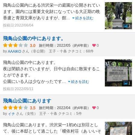
飛鳥山公園内にある渋沢栄一の庭園が公開されてい
ます。園内には重要文化財になっている大正期の晩
香盧と青淵文庫がありますが、館
...
続きを読む
投稿日:2022/06/04
1
飛鳥山公園の中にあります。
3.0
旅行時期：2022/05（約4年前）
0
by
さん（非公開）
王子・十条 クチコミ：68件
AAAIKO
飛鳥山公園の中にあります。
夜は閉鎖されていますが、日中は自由に散策するこ
とができます。
公園にいる人は少なかったです
...
続きを読む
1
投稿日:2022/05/11
飛鳥山公園にあります
3.5
旅行時期：2022/04（約4年前）
0
by
さん（女性）
王子・十条 クチコミ：5件
イチ
飛鳥山公園にあります。渋沢栄一1初めは別荘とし
て、後に本邸として過ごした「曖依村荘（あ いいそ