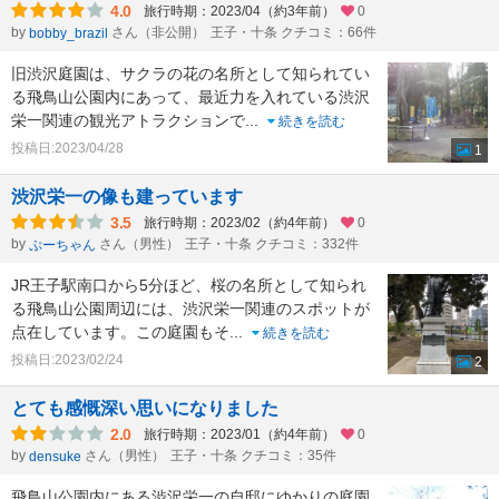
4.0
旅行時期：2023/04（約3年前）
0
by
さん（非公開）
王子・十条 クチコミ：66件
bobby_brazil
旧渋沢庭園は、サクラの花の名所として知られてい
る飛鳥山公園内にあって、最近力を入れている渋沢
栄一関連の観光アトラクションで
...
続きを読む
投稿日:2023/04/28
1
渋沢栄一の像も建っています
3.5
旅行時期：2023/02（約4年前）
0
by
さん（男性）
王子・十条 クチコミ：332件
ぷーちゃん
JR王子駅南口から5分ほど、桜の名所として知られ
る飛鳥山公園周辺には、渋沢栄一関連のスポットが
点在しています。この庭園もそ
...
続きを読む
投稿日:2023/02/24
2
とても感慨深い思いになりました
2.0
旅行時期：2023/01（約4年前）
0
by
さん（男性）
王子・十条 クチコミ：35件
densuke
飛鳥山公園内にある渋沢栄一の自邸にゆかりの庭園