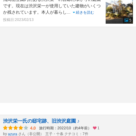
です。現在は渋沢栄一が使用していた建物がいくつ
か残されています。本人が暮らし
...
続きを読む
投稿日:2023/02/13
5
渋沢栄一氏の邸宅跡、旧渋沢庭園 ♪
4.0
旅行時期：2022/10（約4年前）
1
by
さん（非公開）
王子・十条 クチコミ：7件
azura