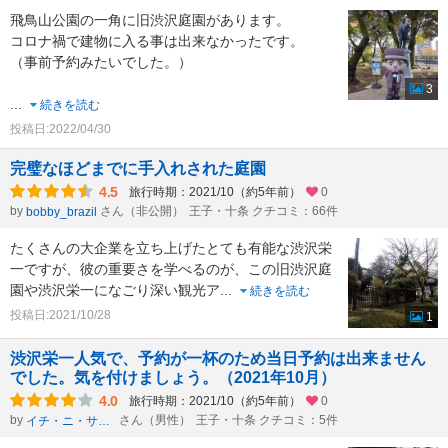
飛鳥山公園の一角に旧渋沢庭園があります。
コロナ禍で建物に入る事は出来なかったです。
（事前予約みたいでした。）
3
...
続きを読む
投稿日:2022/04/30
完璧なほどまでに手入れされた庭園
4.5
旅行時期：2021/10（約5年前）
0
by
さん（非公開）
王子・十条 クチコミ：66件
bobby_brazil
たくさんの大企業を立ち上げたとても有能な渋沢栄
一ですが、彼の重要さを学べるのが、この旧渋沢庭
園や渋沢栄一になごり深い観光ア
...
続きを読む
投稿日:2021/10/28
1
渋沢栄一人気で、予約が一杯のため当日予約は出来ません
でした。気を付けましょう。（2021年10月）
4.0
旅行時期：2021/10（約5年前）
0
by
さん（男性）
王子・十条 クチコミ：5件
イチ・ニ・サン・シー・ニー・ニー