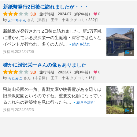
新紙幣発行2日後に訪れましたが・・・
3.0
旅行時期：2024/07（約2年前）
0
by
さん（男性）
王子・十条 クチコミ：332件
ぷーちゃん
新紙幣が発行されて2日後に訪れました。新1万円札
に描かれている渋沢栄一の生誕地・深谷では色々な
イベントが行われ、多くの人が
...
続きを読む
投稿日:2024/07/06
2
確かに渋沢栄一さんの像もありました
3.0
旅行時期：2023/07（約3年前）
0
by
さん（非公開）
王子・十条 クチコミ：16件
ろたみこ
飛鳥山公園の一角、青淵文庫や晩香廬がある辺りは
旧渋沢庭園というのですね。重要文化財になってい
るこれらの建築物を見に行ったら
...
続きを読む
投稿日:2024/03/23
1