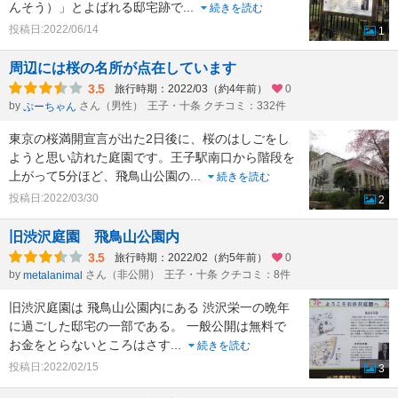
んそう）」とよばれる邸宅跡で
...
続きを読む
投稿日:2022/06/14
1
周辺には桜の名所が点在しています
3.5
旅行時期：2022/03（約4年前）
0
by
さん（男性）
王子・十条 クチコミ：332件
ぷーちゃん
東京の桜満開宣言が出た2日後に、桜のはしごをし
ようと思い訪れた庭園です。王子駅南口から階段を
上がって5分ほど、飛鳥山公園の
...
続きを読む
投稿日:2022/03/30
2
旧渋沢庭園 飛鳥山公園内
3.5
旅行時期：2022/02（約5年前）
0
by
さん（非公開）
王子・十条 クチコミ：8件
metalanimal
旧渋沢庭園は 飛鳥山公園内にある 渋沢栄一の晩年
に過ごした邸宅の一部である。 一般公開は無料で
お金をとらないところはさす
...
続きを読む
投稿日:2022/02/15
3