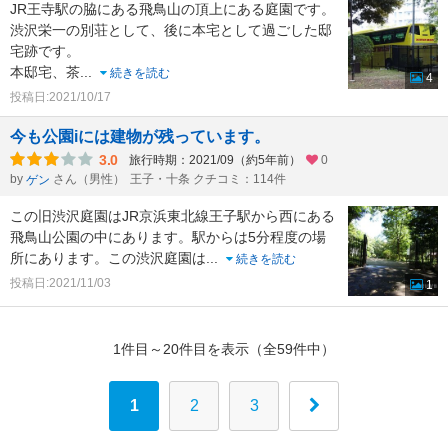
JR王寺駅の脇にある飛鳥山の頂上にある庭園です。
渋沢栄一の別荘として、後に本宅として過ごした邸
宅跡です。
本邸宅、茶
...
続きを読む
4
投稿日:2021/10/17
今も公園iには建物が残っています。
3.0
旅行時期：2021/09（約5年前）
0
by
さん（男性）
王子・十条 クチコミ：114件
ゲン
この旧渋沢庭園はJR京浜東北線王子駅から西にある
飛鳥山公園の中にあります。駅からは5分程度の場
所にあります。この渋沢庭園は
...
続きを読む
投稿日:2021/11/03
1
1件目～20件目を表示（全59件中）
1
2
3