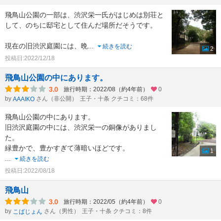
飛鳥山公園の一部は、渋沢栄一氏がはじめは別荘と
して、のちに邸宅として住んだ場所だそうです。
現在の旧渋沢庭園には、晩
...
続きを読む
2
投稿日:2022/12/18
飛鳥山公園の中にあります。
3.0
旅行時期：2022/08（約4年前）
0
by
さん（非公開）
王子・十条 クチコミ：68件
AAAIKO
飛鳥山公園の中にあります。
旧渋沢庭園の中には、渋沢栄一の銅像がありまし
た。
緑豊かで、豊かすぎて薄暗いほどです。
1
...
続きを読む
投稿日:2022/08/18
飛鳥山
3.0
旅行時期：2022/05（約4年前）
0
by
さん（男性）
王子・十条 クチコミ：8件
こばじょん