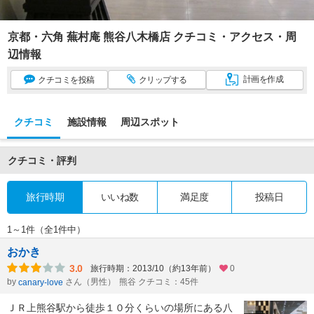
京都・六角 蕪村庵 熊谷八木橋店 クチコミ・アクセス・周
辺情報
計画
を作成
クチコミ
を投稿
クリップ
する
クチコミ
施設情報
周辺スポット
クチコミ・評判
旅行時期
いいね数
満足度
投稿日
1～1件（全1件中）
おかき
3.0
旅行時期：2013/10（約13年前）
0
by
さん（男性）
熊谷 クチコミ：45件
canary-love
ＪＲ上熊谷駅から徒歩１０分くらいの場所にある八