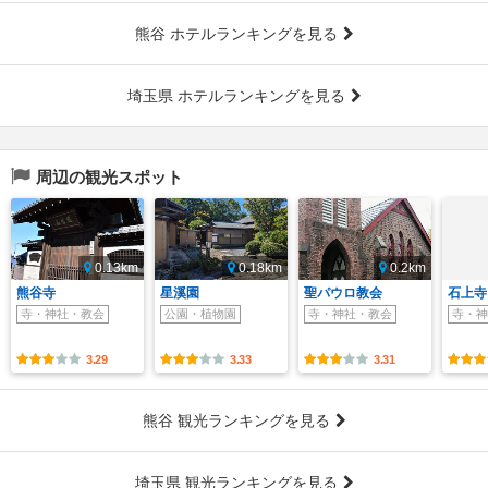
熊谷 ホテルランキングを見る
埼玉県 ホテルランキングを見る
周辺の観光スポット
0.13km
0.18km
0.2km
熊谷寺
星溪園
聖パウロ教会
石上寺
寺・神社・教会
公園・植物園
寺・神社・教会
寺・神
3.29
3.33
3.31
熊谷 観光ランキングを見る
埼玉県 観光ランキングを見る