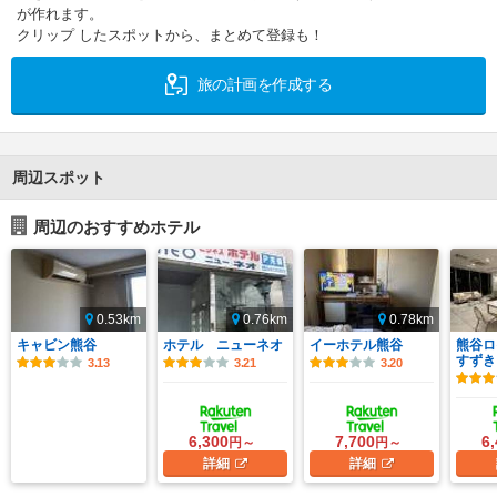
が作れます。
クリップ したスポットから、まとめて登録も！
旅の計画を作成する
周辺スポット
周辺のおすすめホテル
0.53km
0.76km
0.78km
キャビン熊谷
ホテル ニューネオ
イーホテル熊谷
熊谷ロ
すずき
3.13
3.21
3.20
6,300
7,700
6
円～
円～
詳細
詳細