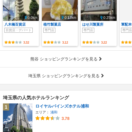
0.0km
0.13km
0.25km
八木橋百貨店
植竹製菓店
はせ川製菓所
軍配本
百貨店・デパート
専門店
専門店
専門店
3.32
3.12
3.22
熊谷 ショッピングランキングを見る
埼玉県 ショッピングランキングを見る
埼玉県の人気ホテルランキング
ロイヤルパインズホテル浦和
1
エリア：
浦和
3.78