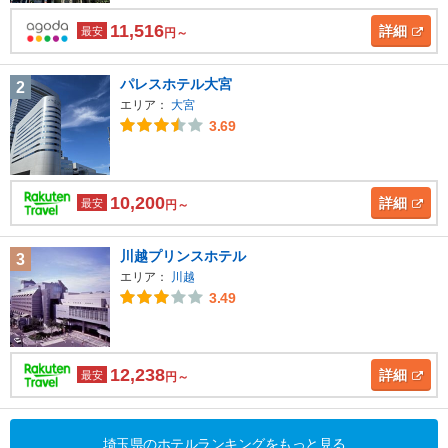
11,516
詳細
最安
円～
パレスホテル大宮
2
エリア：
大宮
3.69
10,200
詳細
最安
円～
川越プリンスホテル
3
エリア：
川越
3.49
12,238
詳細
最安
円～
埼玉県のホテルランキングをもっと見る