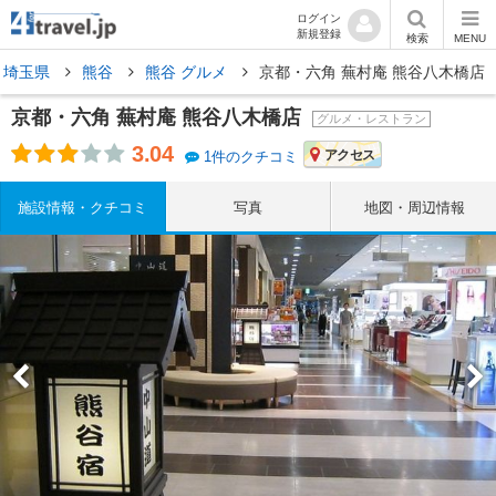
ログイン
新規登録
検索
MENU
埼玉県
熊谷
熊谷 グルメ
京都・六角 蕪村庵 熊谷八木橋店
京都・六角 蕪村庵 熊谷八木橋店
グルメ・レストラン
3.04
アクセス
1件のクチコミ
施設情報・クチコミ
写真
地図・周辺情報