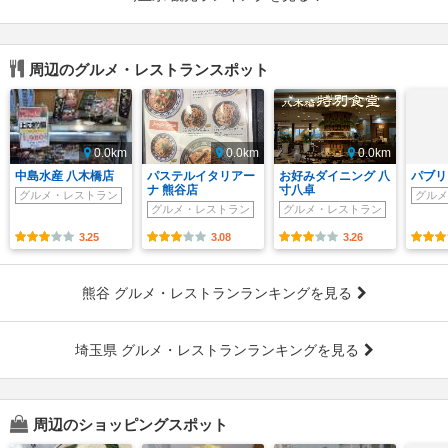
周辺のグルメ・レストランスポット
0.0km
0.0km
0.0km
中島水産 八木橋店
パステルイタリアー
お好みダイニング 八
パブリ
ナ 熊谷店
寸八卓
グルメ・レストラン
グルメ
グルメ・レストラン
グルメ・レストラン
3.25
3.08
3.26
熊谷 グルメ・レストランランキングを見る
埼玉県 グルメ・レストランランキングを見る
周辺のショッピングスポット