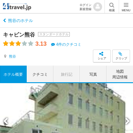
ログイン
新規登録
検索
MENU
熊谷のホテル
キャビン熊谷
スタンダードホテル
3.13
4件のクチコミ
熊谷
シェア
クリップ
地図
ホテル概要
クチコミ
旅行記
写真
周辺情報