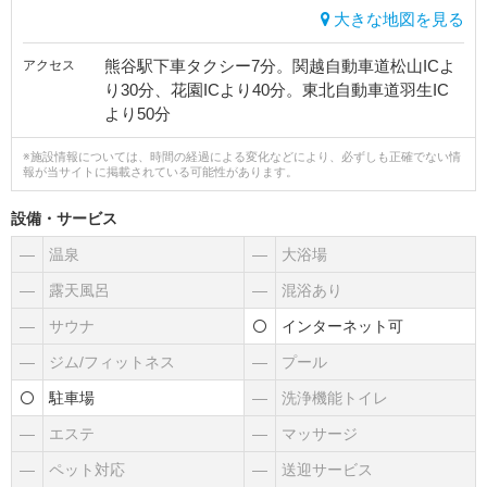
大きな地図を見る
熊谷駅下車タクシー7分。関越自動車道松山ICよ
アクセス
り30分、花園ICより40分。東北自動車道羽生IC
より50分
※施設情報については、時間の経過による変化などにより、必ずしも正確でない情
報が当サイトに掲載されている可能性があります。
設備・サービス
―
温泉
―
大浴場
―
露天風呂
―
混浴あり
―
サウナ
インターネット可
―
ジム/フィットネス
―
プール
駐車場
―
洗浄機能トイレ
―
エステ
―
マッサージ
―
ペット対応
―
送迎サービス