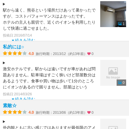
駅から遠く、熊谷という場所だけあって暑かったで
すが、コストパフォーマンスはよかったです。
ホテルの主人も親切で、近くのイオンを利用したり
1
して快適に過ごせました。
部屋にあまり物はないですが、ポット
投稿日:2016/07/14
続きを読む
私的には○
4.0
旅行時期：2013/12（約13年前）
0
激安ホテルです。駅からは遠いですが車があれば問
題ありません。駐車場はすごく狭いけど部屋数分は
あるようです。食事や買い物は歩いて1分のところ
0
にイオンがあるので困りません。部屋はという
と・・・古くてこじん
投稿日:2014/03/26
続きを読む
素敵☆
4.0
旅行時期：2013/06（約13年前）
0
外内観ともに古い感じではありますが最低限のアメ