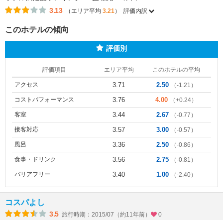
3.13
（エリア平均
3.21
）
評価内訳
このホテルの傾向
評価別
評価項目
エリア平均
このホテルの平均
アクセス
3.71
2.50
（-1.21）
コストパフォーマンス
3.76
4.00
（+0.24）
客室
3.44
2.67
（-0.77）
接客対応
3.57
3.00
（-0.57）
風呂
3.36
2.50
（-0.86）
食事・ドリンク
3.56
2.75
（-0.81）
バリアフリー
3.40
1.00
（-2.40）
コスパよし
3.5
旅行時期：2015/07（約11年前）
0