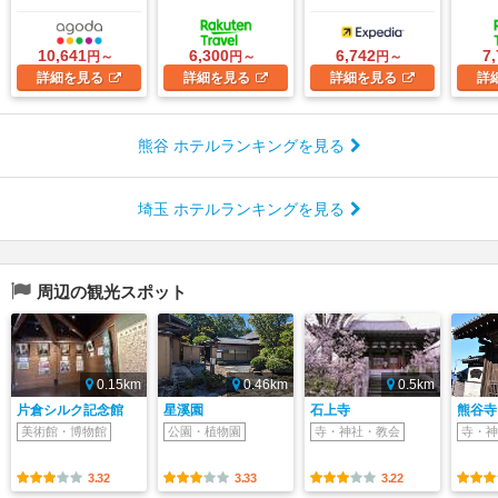
10,641
6,300
6,742
7
円～
円～
円～
詳細
を見る
詳細
を見る
詳細
を見る
詳
熊谷 ホテルランキングを見る
埼玉 ホテルランキングを見る
周辺の観光スポット
0.15km
0.46km
0.5km
片倉シルク記念館
星溪園
石上寺
熊谷寺
美術館・博物館
公園・植物園
寺・神社・教会
寺・神
3.32
3.33
3.22