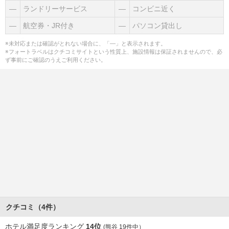
―
ランドリーサービス
―
コンビニ近く
―
航空券・JR付き
―
パソコン貸出し
※未対応または確認がとれない場合に、「―」と表示されます。
※フォートラベルはクチコミサイトという性質上、施設情報は保証されませんので、必
ず事前にご確認のうえご利用ください。
クチコミ（4件）
ホテル満足度ランキング
14位
(熊谷 19件中）