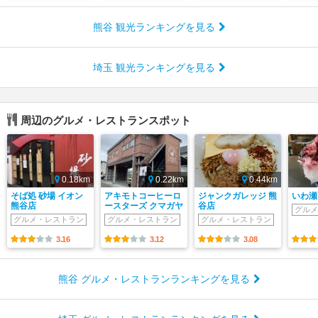
熊谷 観光ランキングを見る
埼玉 観光ランキングを見る
周辺のグルメ・レストランスポット
0.18km
0.22km
0.44km
そば処 砂場 イオン
アキモトコーヒーロ
ジャンクガレッジ 熊
いわ瀬
熊谷店
ースターズ クマガヤ
谷店
グルメ
グルメ・レストラン
グルメ・レストラン
グルメ・レストラン
3.16
3.12
3.08
熊谷 グルメ・レストランランキングを見る