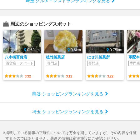
埼玉 グルメ・レストランランキングを見る
周辺のショッピングスポット
0.53km
0.6km
0.75km
八木橋百貨店
植竹製菓店
はせ川製菓所
軍配本
百貨店・デパート
専門店
専門店
専門店
3.32
3.12
3.22
熊谷 ショッピングランキングを見る
埼玉 ショッピングランキングを見る
掲載している情報の正確性については万全を期していますが、その内容を保証
するものではありません。最新の情報は宿泊施設にご確認ください。