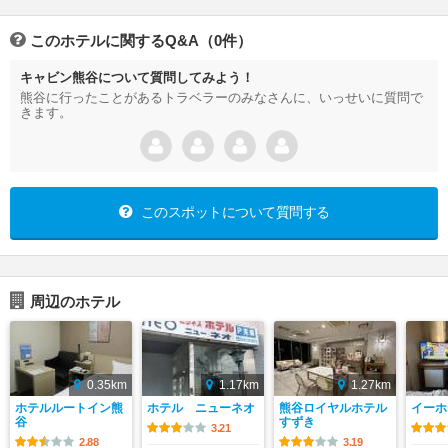
このホテルに関するQ&A（0件）
キャビン熊谷について質問してみよう！
熊谷に行ったことがあるトラベラーのみなさんに、いっせいに質問で
きます。
このスポットについて質問する
周辺のホテル
0.35km
1.17km
1.27km
ホテルルートイン熊
ホテル ニューネオ
熊谷ロイヤルホテル
イーホ
谷
すずき
3.21
2.88
3.19