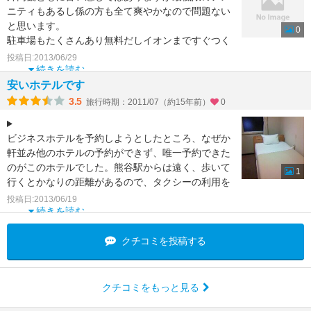
ニティもあるし係の方も全て爽やかなので問題ない
と思います。
0
駐車場もたくさんあり無料だしイオンまですぐつく
ので安くあげたい方ならおすすめです。
投稿日:2013/06/29
一つ提
続きを読む
安いホテルです
3.5
旅行時期：2011/07（約15年前）
0
ビジネスホテルを予約しようとしたところ、なぜか
軒並み他のホテルの予約ができず、唯一予約できた
のがこのホテルでした。熊谷駅からは遠く、歩いて
1
行くとかなりの距離があるので、タクシーの利用を
おすすめします。
投稿日:2013/06/19
続きを読む
クチコミを投稿する
クチコミをもっと見る