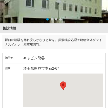
施設情報
駅前の喧騒を離れ安らかなひと時を。炭素埋設処理で建物全体がマイ
ナスイオン！駐車場無料。
キャビン熊谷
施設名
埼玉県熊谷市本石2-67
住所