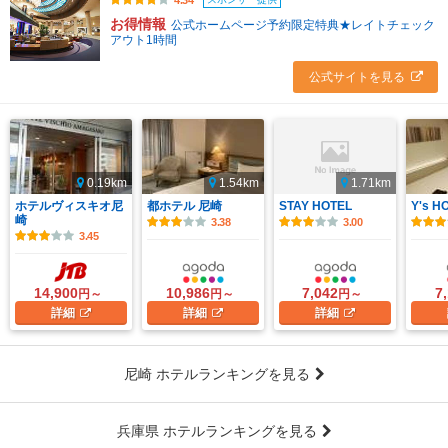
4.34
お得情報
公式ホームページ予約限定特典★レイトチェック
アウト1時間
公式サイトを見る
0.19km
1.54km
1.71km
ホテルヴィスキオ尼
都ホテル 尼崎
STAY HOTEL
Y's 
崎
3.38
3.00
3.45
14,900
10,986
7,042
7
円～
円～
円～
詳細
詳細
詳細
尼崎 ホテルランキングを見る
兵庫県 ホテルランキングを見る