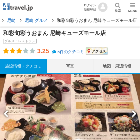
ログイン
新規登録
検索
MENU
尼崎
尼崎 グルメ
和彩旬彩うおまん 尼崎キューズモール店
和彩旬彩うおまん 尼崎キューズモール店
グルメ・レストラン
3.25
アクセス
5件のクチコミ
施設情報・クチコミ
写真
地図・周辺情報