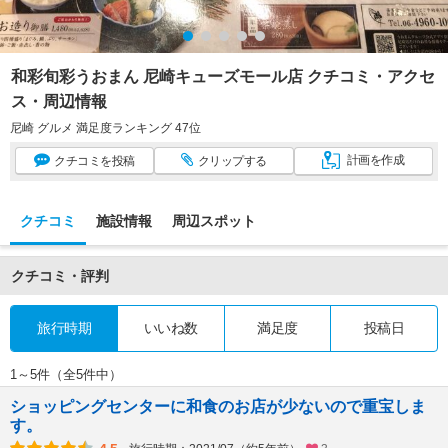
和彩旬彩うおまん 尼崎キューズモール店 クチコミ・アクセ
ス・周辺情報
尼崎 グルメ 満足度ランキング 47位
計画
を作成
クチコミ
を投稿
クリップ
する
クチコミ
施設情報
周辺スポット
クチコミ・評判
旅行時期
いいね数
満足度
投稿日
1～5件（全5件中）
ショッピングセンターに和食のお店が少ないので重宝しま
す。