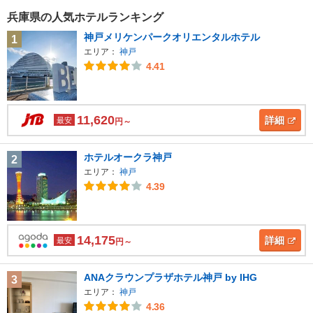
兵庫県の人気ホテルランキング
神戸メリケンパークオリエンタルホテル
1
エリア：
神戸
4.41
11,620
詳細
最安
円～
ホテルオークラ神戸
2
エリア：
神戸
4.39
14,175
詳細
最安
円～
ANAクラウンプラザホテル神戸 by IHG
3
エリア：
神戸
4.36