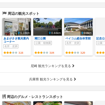
周辺の観光スポット
0.18km
0.44km
0.8km
あまがさき観光案内
潮江公園
ベイコム総合体育館
記念公
コーナー
公園・植物園
名所・史跡
公園・
名所・史跡
3.16
3.04
3.20
尼崎 観光ランキングを見る
兵庫県 観光ランキングを見る
周辺のグルメ・レストランスポット