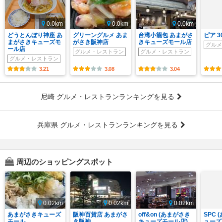
0.0km
0.0km
0.0km
どうとんぼり神座 あ
グリーングルメ あま
台湾小籠包 あまがさ
ピア 3
まがさきキューズモ
がさき阪神店
きキューズモール店
グルメ
ール店
グルメ・レストラン
グルメ・レストラン
グルメ・レストラン
3.21
3.08
3.04
尼崎 グルメ・レストランランキングを見る
兵庫県 グルメ・レストランランキングを見る
周辺のショッピングスポット
0.02km
0.02km
0.02km
あまがさきキューズ
阪神百貨店 あまがさ
off&on (あまがさき
SPC
モール
き阪神
キューズモール店)
ューズ