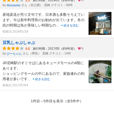
3.5
旅行時期：2019/01（約8年前）
0
by
さん（非公開）
尼崎 クチコミ：68件
4toraveler
産地直送が売り文句です。日本酒も多数そろえてい
ます。今は新年料理長のお勧めが出ています。冬の
此の時期は魚が美味しい時期なの
...
続きを読む
投稿日:2019/01/18
3
豆乳しゃぶしゃぶ
4.0
旅行時期：2017/05（約9年前）
0
by
さん（男性）
尼崎 クチコミ：14件
ぴーちゃん
JR尼崎駅のすぐそばにあるキューズモールの4階に
あります。
ショッピングモールの中にあるので、家族連れの利
用者が多いです
...
続きを読む
1
投稿日:2017/07/04
1件目～5件目を表示（全5件中）