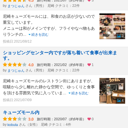
4.5
旅行時期：2021/07（約5年前）
3
by
さん（男性）
尼崎 クチコミ：22件
まつじゅん
尼崎キューズモールには、和食のお店が少ないので
重宝しています。
メニューは和がメインですが、フライやなべ物もあ
りランチの
...
続きを読む
3
投稿日:2021/08/12
ショッピングセンター内ですが落ち着いて食事が出来ま
す。
4.0
旅行時期：2021/02（約6年前）
1
by
さん（男性）
尼崎 クチコミ：22件
まつじゅん
尼崎キューズモールのレストラン街にありますが、
喧騒から少し離れた静かな空間で、ゆっくりと食事
を頂ける雰囲気で気に入っていま
...
続きを読む
投稿日:2021/07/09
4
キューズモール内
3.0
旅行時期：2020/07（約6年前）
0
by
さん（女性）
尼崎 クチコミ：4件
kobuta