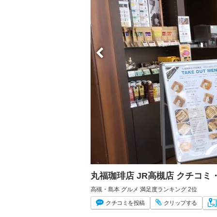
丸福珈琲店 JR高槻店 クチコ
高槻・島本 グルメ 満足度ランキング 2位
クチコミ
を投稿
クリップ
する