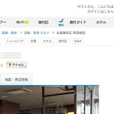
ゲストさん、
こんにちは
ログインはこちら
アー
Wi-Fi
旅行記
旅行ガイド
ホテル
国内
高槻・島本
高槻・島本 グルメ
丸福珈琲店 JR高槻店
ショッピング
交通
ホテル
旅行記
Q＆A
メ・レストラン
コミ
アクセス
地図・周辺情報