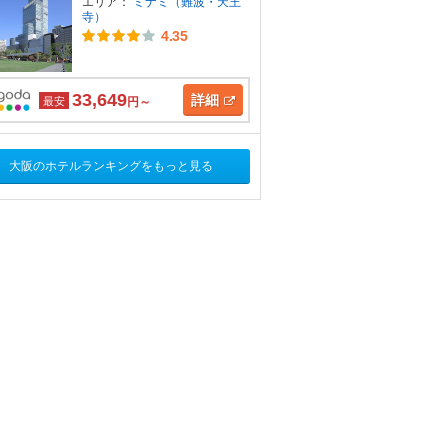
エリア：
ミナミ（難波・天王
寺）
4.35
33,649
詳細
最安
円～
大阪のホテルランキングをもっと見る