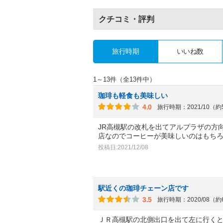
クチコミ・評判
旅行時期
いいね数
1～13件（全13件中）
珈琲も軽食も美味しい
4.0
旅行時期：2021/10（
JR高槻駅の改札を出てアルプラザの方
店なのでコーヒーが美味しいのはもち
投稿日:2021/12/08
駅近くの珈琲チェーン店です
3.5
旅行時期：2020/08（
ＪＲ高槻駅の北側出口を出て左に行く