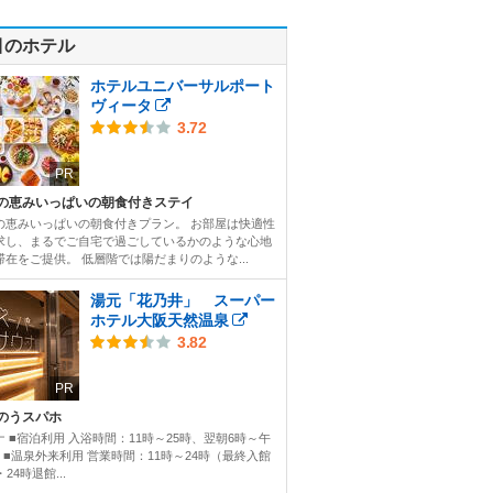
目のホテル
ホテルユニバーサルポート
ヴィータ
3.72
PR
の恵みいっぱいの朝食付きステイ
の恵みいっぱいの朝食付きプラン。 お部屋は快適性
求し、まるでご自宅で過ごしているかのような心地
滞在をご提供。 低層階では陽だまりのような...
湯元「花乃井」 スーパー
ホテル大阪天然温泉
3.82
PR
のうスパホ
ナ ■宿泊利用 入浴時間：11時～25時、翌朝6時～午
時 ■温泉外来利用 営業時間：11時～24時（最終入館
・24時退館...