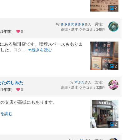
2
by
さん（男性）
さささのさささ
高槻・島本 クチコミ：249件
11年前）
0
Fにある珈琲店です。喫煙スペースもありま
だした、コク
...
続きを読む
2
をたのしみた
by
さん（女性）
すぶた
高槻・島本 クチコミ：325件
11年前）
0
琲の支店が高槻にもあります。
きを読む
2