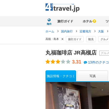
旅行ガイド
ホテル
ツ
海外
ホーム
国内旅行
近畿地方
大阪
×
高槻・島本
旅行ガイド
観光
グルメ
丸福珈琲店 JR高槻店
グル
3.31
13件のクチ
施設情報・クチコミ
写真