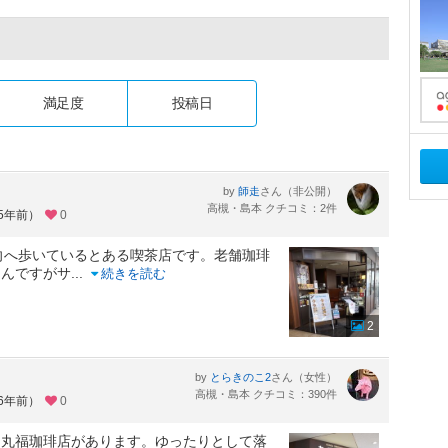
満足度
投稿日
by
さん（非公開）
師走
高槻・島本 クチコミ：2件
約5年前）
0
向へ歩いているとある喫茶店です。老舗珈琲
ろんですがサ
...
続きを読む
2
by
さん（女性）
とらきのこ2
高槻・島本 クチコミ：390件
約6年前）
0
と丸福珈琲店があります。ゆったりとして落