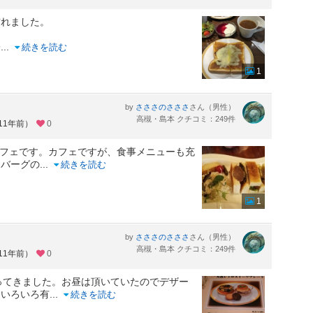
訪れました。
子
...
続きを読む
1
by
さん（男性）
さささのさささ
高槻・島本 クチコミ：249件
11年前）
0
カフェです。カフェですが、食事メニューも充
ンバーグの
...
続きを読む
1
by
さん（男性）
さささのさささ
高槻・島本 クチコミ：249件
11年前）
0
ってきました。お昼は頂いていたのでデザー
もいろいろ有
...
続きを読む