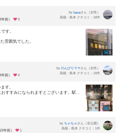
by
さん（女性）
hana
高槻・島本 クチコミ：18件
約8年前）
0
ェです。
いた雰囲気でした。
1
by
さん（女性）
のんびりママ
高槻・島本 クチコミ：18件
約8年前）
4
います。
におすすみになられますとございます。駅
...
1
by
さん（非公開）
ちゃちゃ
高槻・島本 クチコミ：1件
10年前）
1