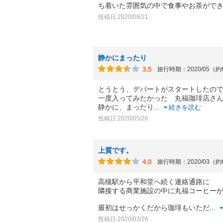
ち着いた雰囲気の中で食事やお茶がで
投稿日:2020/08/21
静かにまったり
3.5
旅行時期：2020/05（
とうとう、デパートがスタートしたの
一度入ってみたかった 丸福珈琲店さ
静かに、まったり
...
続きを読む
投稿日:2020/05/26
上質です。
4.0
旅行時期：2020/03（
高槻駅から平和堂へ続く連絡通路に
隣接する商業施設の中に丸福コーヒー
最初はせっかくだから珈琲もいただ
...
投稿日:2020/03/26