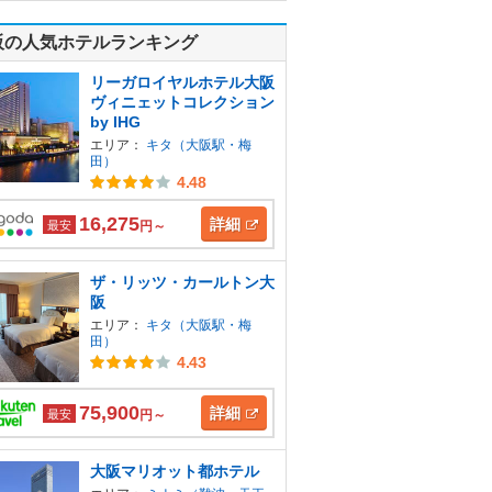
阪の人気ホテルランキング
リーガロイヤルホテル大阪
ヴィニェットコレクション
by IHG
エリア：
キタ（大阪駅・梅
田）
4.48
16,275
詳細
最安
円～
ザ・リッツ・カールトン大
阪
エリア：
キタ（大阪駅・梅
田）
4.43
75,900
詳細
最安
円～
大阪マリオット都ホテル