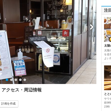
注
太陽
太陽
を追
よい
ミ・アクセス・周辺情報
とと
サウ
前9
計画
を作成
23時