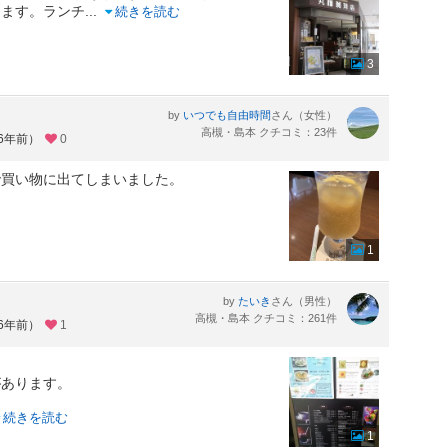
きます。ランチ
...
続きを読む
3
by
さん（女性）
いつでも自由時間
高槻・島本 クチコミ：23件
約6年前）
0
で買い物に出てしまいました。
ん
1
by
さん（男性）
たいき
高槻・島本 クチコミ：261件
約6年前）
1
があります。
続きを読む
1