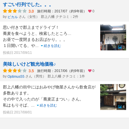
すごい行列でした。。。
3.0
旅行時期：2017/07（約9年前）
0
by
さん（女性）
郡上八幡 クチコミ：2件
ピカル
思い付きで郡上までドライブ！
蕎麦を食べようと、検索したところ…
お昼で一度閉まるお店ばかり。。。
１日開いてる、や
...
続きを読む
3
投稿日:2017/09/11
美味しいけど観光地価格♪
3.5
旅行時期：2017/06（約9年前）
0
by
さん（男性）
郡上八幡 クチコミ：1件
Optimus55
郡上八幡の街中にはおみやげ物屋さんから飲食店が
多数あります。
その中で入ったのが「蕎麦正まつい」さん。
私はもりそば、
...
続きを読む
4
投稿日:2017/08/01