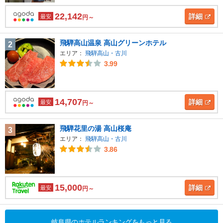
22,142
詳細
最安
円～
飛騨高山温泉 高山グリーンホテル
2
エリア：
飛騨高山・古川
3.99
14,707
詳細
最安
円～
飛騨花里の湯 高山桜庵
3
エリア：
飛騨高山・古川
3.86
15,000
詳細
最安
円～
岐阜県のホテルランキングをもっと見る