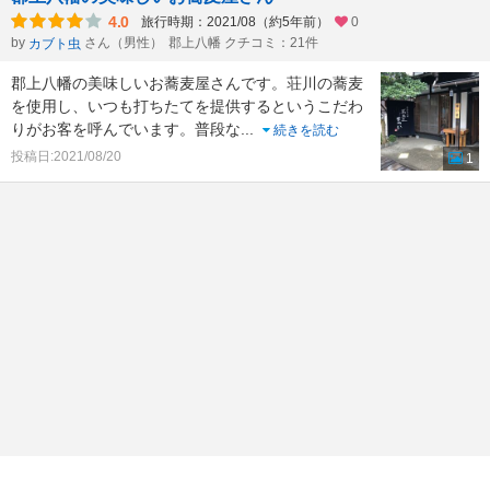
4.0
旅行時期：2021/08（約5年前）
0
by
さん（男性）
郡上八幡 クチコミ：21件
カブト虫
郡上八幡の美味しいお蕎麦屋さんです。荘川の蕎麦
を使用し、いつも打ちたてを提供するというこだわ
りがお客を呼んでいます。普段な
...
続きを読む
投稿日:2021/08/20
1