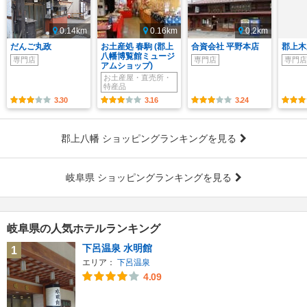
0.14km
0.16km
0.2km
だんご丸政
お土産処 春駒 (郡上
合資会社 平野本店
郡上木
八幡博覧館ミュージ
専門店
専門店
専門店
アムショップ)
お土産屋・直売所・
特産品
3.30
3.16
3.24
郡上八幡 ショッピングランキングを見る
岐阜県 ショッピングランキングを見る
岐阜県の人気ホテルランキング
下呂温泉 水明館
1
エリア：
下呂温泉
4.09