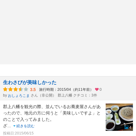
生わさびが美味しかった
3.5
旅行時期：2015/04（約11年前）
0
by
さん（非公開）
郡上八幡 クチコミ：3件
おしょろこま
郡上八幡を観光の際、並んでいるお蕎麦屋さんがあ
ったので、地元の方に伺うと「美味しいですよ」と
のことで入ってみました。
ざ
...
続きを読む
4
投稿日:2015/06/15