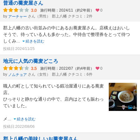
普通の蕎麦屋さん
3.0
旅行時期：2024/11（約2年前）
0
by
さん（男性）
郡上八幡 クチコミ：2件
アーチャー
郡上八幡の古い街並みの中にあるお蕎麦屋さん。店構えはおいし
そうで、待っている人も多かった。中待合で整理券をとって待つ
しくみ
...
続きを読む
投稿日:2024/11/25
地元に人気の蕎麦どころ
3.5
旅行時期：2022/07（約4年前）
0
by
さん（女性）
郡上八幡 クチコミ：6件
ノムチョア
職人の町として知られている鍛冶屋通りにある蕎麦
店。
ひっそりと静かな通りの中で、店内はとても賑わっ
ていました。
2
メ
...
続きを読む
投稿日:2022/08/06
郡上八幡の美味しいお蕎麦屋さん