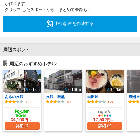
が作れます。
クリップ したスポットから、まとめて登録も！
旅の計画を作成する
周辺スポット
周辺のおすすめホテル
0.1km
0.16km
0.17km
あさの旅館
旅館 磨墨
吉田屋
満洲屋
3.11
3.00
3.24
34,100
17,502
円～
円～
詳細
詳細