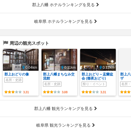
郡上八幡 ホテルランキングを見る
岐阜県 ホテルランキングを見る
周辺の観光スポット
0.04km
0.11km
0.12km
郡上おどりの像
郡上八幡まちなみ交
郡上おどり～盂蘭盆
郡上八
流館
会 (徹夜おどり)
ザ
名所・史跡
名所・史跡
祭り・イベント
名所・
3.31
3.08
3.31
郡上八幡 観光ランキングを見る
岐阜県 観光ランキングを見る