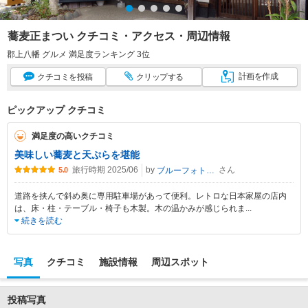
蕎麦正まつい クチコミ・アクセス・周辺情報
郡上八幡 グルメ 満足度ランキング 3位
計画
を作成
クチコミ
を投稿
クリップ
する
ピックアップ クチコミ
満足度の高いクチコミ
美味しい蕎麦と天ぷらを堪能
旅行時期 2025/06
by
さん
ブルーフォトトラベラー
5.0
道路を挟んで斜め奥に専用駐車場があって便利。レトロな日本家屋の店内
は、床・柱・テーブル・椅子も木製。木の温かみが感じられま
...
続きを読む
写真
クチコミ
施設情報
周辺スポット
投稿写真