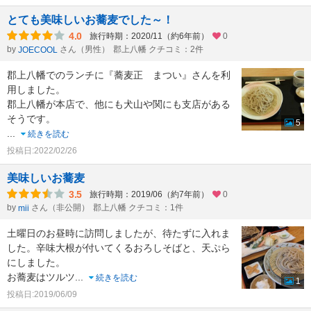
とても美味しいお蕎麦でした～！
4.0
旅行時期：2020/11（約6年前）
0
by
さん（男性）
郡上八幡 クチコミ：2件
JOECOOL
郡上八幡でのランチに『蕎麦正 まつい』さんを利
用しました。
郡上八幡が本店で、他にも犬山や関にも支店がある
そうです。
5
...
続きを読む
投稿日:2022/02/26
美味しいお蕎麦
3.5
旅行時期：2019/06（約7年前）
0
by
さん（非公開）
郡上八幡 クチコミ：1件
mii
土曜日のお昼時に訪問しましたが、待たずに入れま
した。辛味大根が付いてくるおろしそばと、天ぷら
にしました。
お蕎麦はツルツ
...
続きを読む
1
投稿日:2019/06/09