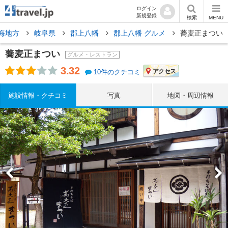
ログイン
新規登録
検索
MENU
海地方
岐阜県
郡上八幡
郡上八幡 グルメ
蕎麦正まつい
蕎麦正まつい
グルメ・レストラン
3.32
アクセス
10件のクチコミ
施設情報・クチコミ
写真
地図・周辺情報