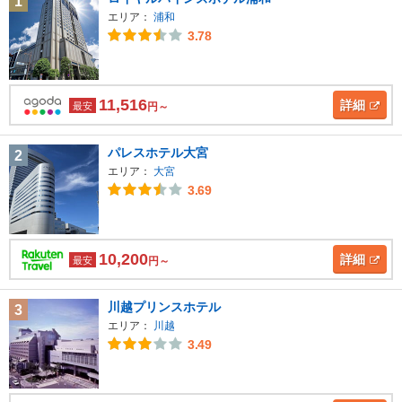
1
エリア：
浦和
3.78
11,516
詳細
最安
円～
パレスホテル大宮
2
エリア：
大宮
3.69
10,200
詳細
最安
円～
川越プリンスホテル
3
エリア：
川越
3.49