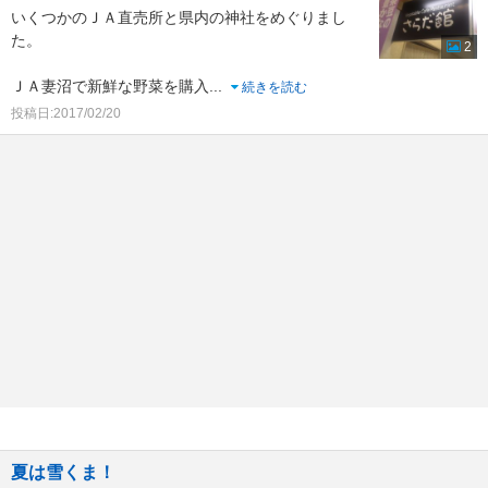
いくつかのＪＡ直売所と県内の神社をめぐりまし
た。
2
ＪＡ妻沼で新鮮な野菜を購入
...
続きを読む
投稿日:2017/02/20
夏は雪くま！