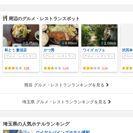
周辺のグルメ・レストランスポット
0.75km
0.98km
1.08km
和とう 妻沼店
かつ秀
ワイズ カフェ
沢田本
グルメ・レストラン
グルメ・レストラン
グルメ・レストラン
グルメ
3.08
3.24
3.16
熊谷 グルメ・レストランランキングを見る
埼玉県 グルメ・レストランランキングを見る
埼玉県の人気ホテルランキング
ロイヤルパインズホテル浦和