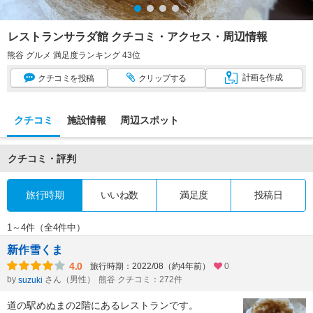
レストランサラダ館 クチコミ・アクセス・周辺情報
熊谷 グルメ 満足度ランキング 43位
計画
を作成
クチコミ
を投稿
クリップ
する
クチコミ
施設情報
周辺スポット
クチコミ・評判
旅行時期
いいね数
満足度
投稿日
1～4件（全4件中）
新作雪くま
4.0
旅行時期：2022/08（約4年前）
0
by
さん（男性）
熊谷 クチコミ：272件
suzuki
道の駅めぬまの2階にあるレストランです。