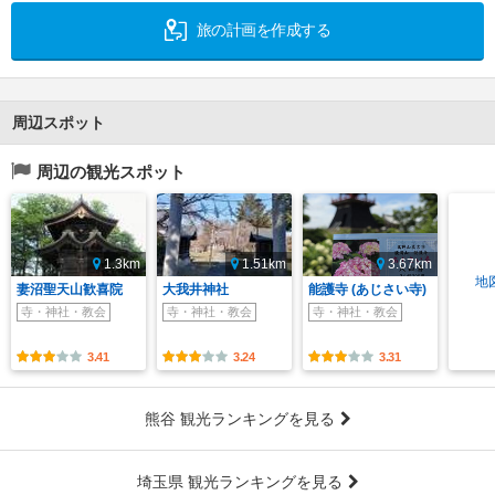
旅の計画を作成する
周辺スポット
周辺の観光スポット
1.3km
1.51km
3.67km
地
妻沼聖天山歓喜院
大我井神社
能護寺 (あじさい寺)
寺・神社・教会
寺・神社・教会
寺・神社・教会
3.41
3.24
3.31
熊谷 観光ランキングを見る
埼玉県 観光ランキングを見る