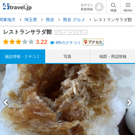
ログイン
新規登録
検索
MENU
関東地方
埼玉県
熊谷
熊谷 グルメ
レストランサラダ館
レストランサラダ館
グルメ・レストラン
3.22
アクセス
4件のクチコミ
施設情報・クチコミ
写真
地図・周辺情報