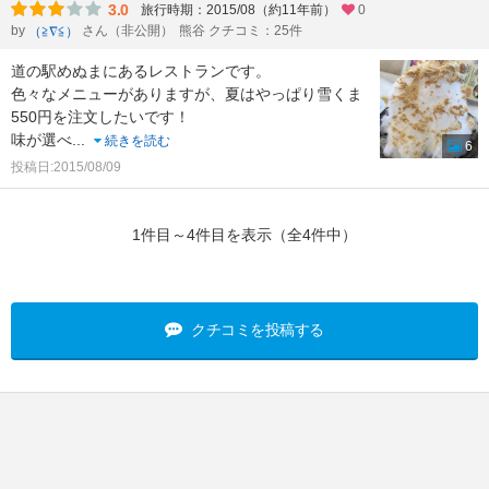
3.0
旅行時期：2015/08（約11年前）
0
by
さん（非公開）
熊谷 クチコミ：25件
（≧∇≦）
道の駅めぬまにあるレストランです。
色々なメニューがありますが、夏はやっぱり雪くま
550円を注文したいです！
味が選べ
...
続きを読む
6
投稿日:2015/08/09
1件目～4件目を表示（全4件中）
クチコミを投稿する