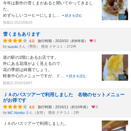
今年は新作の雪くまがあると聞いてやってきまし
た。
めずらしいコーヒーにしまし
...
続きを読む
4
投稿日:2022/08/26
雪くまもあります
4.0
旅行時期：2020/10（約6年前）
0
by
さん（男性）
熊谷 クチコミ：272件
suzuki
道の駅の2階にあるお店です。
外にある花壇がよく見えるので、
花の季節は綺麗でしょう。
軽食中心のメニューですが、ド
...
続きを読む
6
投稿日:2020/10/07
ＪＡのバスツアーで利用しました 名物のセットメニュー
がお得です
4.0
旅行時期：2016/11（約10年前）
0
by
さん（女性）
熊谷 クチコミ：2件
MC-Noriko
ＪＡのバスツアーで利用しました。