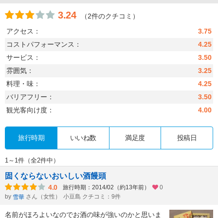
3.24
（2件のクチコミ）
アクセス：
3.75
コストパフォーマンス：
4.25
サービス：
3.50
雰囲気：
3.25
料理・味：
4.25
バリアフリー：
3.50
観光客向け度：
4.00
旅行時期
いいね数
満足度
投稿日
1～1件（全2件中）
固くならないおいしい酒饅頭
4.0
旅行時期：2014/02（約13年前）
0
by
さん（女性）
小豆島 クチコミ：9件
雪華
名前がほろよいなのでお酒の味が強いのかと思いま