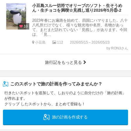
小豆島スルー切符でオリーブのソフト・生そうめ
ん・生チョコを満喫☆見残し巡り2026年5月⑧-2
2023年春にお遍路を始めて、四国にハマりました。八十
八札所だけでなく、様々な観光地や名所、名物があっ
10
て、まだまだ訪れていない「見残し」があります。今回
は、「見...
小豆島
112
2026/05/15～2026/05/23
by RON3さん
旅行記をもっと見る
このスポットで旅の計画を作ってみませんか？
行きたいスポットを追加して、しおりのように自分だけの「旅の計画」
が作れます。
クリップ したスポットから、まとめて登録も！
旅の計画を作成する