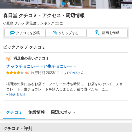
春日堂 クチコミ・アクセス・周辺情報
小豆島 グルメ 満足度ランキング 22位
計画
を作成
クチコミ
を投稿
クリップ
する
ピックアップ クチコミ
満足度の高いクチコミ
ナッツチョコレートと生チョコレート
旅行時期 2023/11
by
さん
RON3
4.0
福田港の前にあるお店で、フェリーの待ち時間に、お店をのぞいて、チョ
コレート、生チョコレートを購入しました。後で食べたら、こ
...
続きを読む
クチコミ
施設情報
周辺スポット
クチコミ・評判