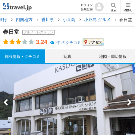
ログイン
新規登録
検索
MENU
旅行
四国地方
香川県
小豆島
小豆島 グルメ
春日堂
春日堂
グルメ・レストラン
3.24
アクセス
2件のクチコミ
施設情報・クチコミ
写真
地図・周辺情報