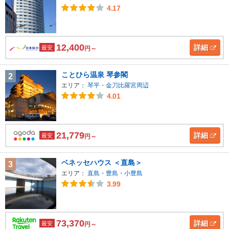
4.17
12,400
詳細
最安
円～
ことひら温泉 琴参閣
2
エリア：
琴平・金刀比羅宮周辺
4.01
21,779
詳細
最安
円～
ベネッセハウス ＜直島＞
3
エリア：
直島・豊島・小豊島
3.99
73,370
詳細
最安
円～