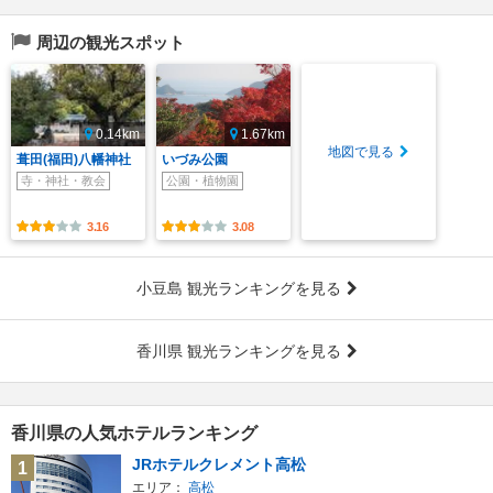
周辺の観光スポット
0.14km
1.67km
地図で見る
葺田(福田)八幡神社
いづみ公園
寺・神社・教会
公園・植物園
3.16
3.08
小豆島 観光ランキングを見る
香川県 観光ランキングを見る
香川県の人気ホテルランキング
JRホテルクレメント高松
1
エリア：
高松