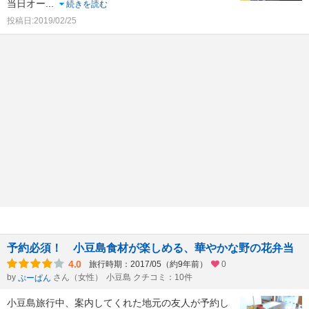
当日オー
...
続きを読む
投稿日:2019/02/25
予約必須！ 小豆島食材が楽しめる、華やかな野の花弁当
4.0
旅行時期：2017/05（約9年前）
0
by
さん（女性）
小豆島 クチコミ：10件
ぷーぱん
小豆島旅行中、案内してくれた地元の友人が予約し