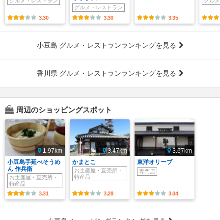
グルメ・レストラン
グルメ
グルメ・レストラン
3.30
3.30
3.35
小豆島 グルメ・レストランランキングを見る
香川県 グルメ・レストランランキングを見る
周辺のショッピングスポット
1.97km
3.47km
3.67km
小豆島手延べそうめ
かまとこ
東洋オリーブ
ん 作兵衛
お土産屋・直売所・
専門店
特産品
お土産屋・直売所・
特産品
3.31
3.28
3.04