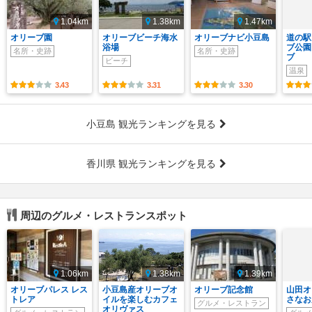
1.04km
1.38km
1.47km
オリーブ園
オリーブビーチ海水
オリーブナビ小豆島
道の駅
浴場
ブ公園
名所・史跡
名所・史跡
ブ
ビーチ
温泉
3.43
3.31
3.30
小豆島 観光ランキングを見る
香川県 観光ランキングを見る
周辺のグルメ・レストランスポット
1.06km
1.38km
1.39km
オリーブパレス レス
小豆島産オリーブオ
オリーブ記念館
山田オ
トレア
イルを楽しむカフェ
さなお
グルメ・レストラン
オリヴァス