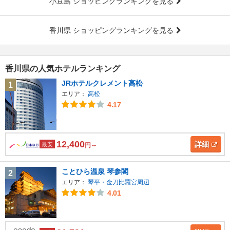
小豆島 ショッピングランキングを見る
香川県 ショッピングランキングを見る
香川県の人気ホテルランキング
JRホテルクレメント高松
1
エリア：
高松
4.17
12,400
詳細
最安
円～
ことひら温泉 琴参閣
2
エリア：
琴平・金刀比羅宮周辺
4.01