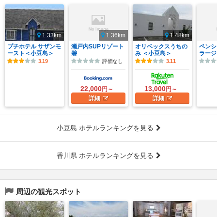
1.33km
1.36km
1.48km
プチホテル サザンモ
瀬戸内SUPリゾート
オリベックスうちの
ペンシ
ースト＜小豆島＞
碧
み ＜小豆島＞
ラージ
3.19
評価なし
3.11
22,000
13,000
円～
円～
詳細
詳細
小豆島 ホテルランキングを見る
香川県 ホテルランキングを見る
周辺の観光スポット