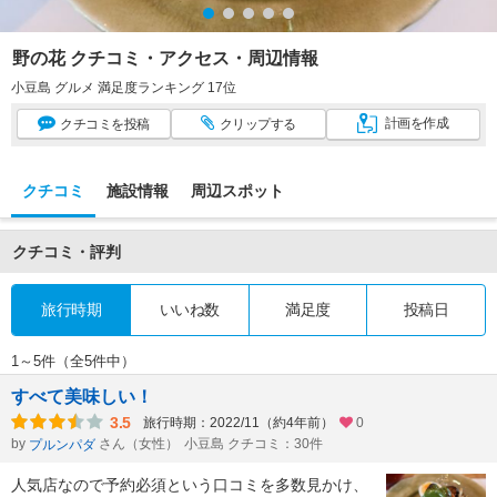
野の花 クチコミ・アクセス・周辺情報
小豆島 グルメ 満足度ランキング 17位
計画
を作成
クチコミ
を投稿
クリップ
する
クチコミ
施設情報
周辺スポット
クチコミ・評判
旅行時期
いいね数
満足度
投稿日
1～5件（全5件中）
すべて美味しい！
3.5
旅行時期：2022/11（約4年前）
0
by
さん（女性）
小豆島 クチコミ：30件
プルンパダ
人気店なので予約必須という口コミを多数見かけ、