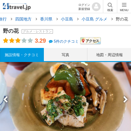
ログイン
新規登録
検索
MENU
旅行
四国地方
香川県
小豆島
小豆島 グルメ
野の花
野の花
グルメ・レストラン
3.29
アクセス
5件のクチコミ
施設情報・クチコミ
写真
地図・周辺情報