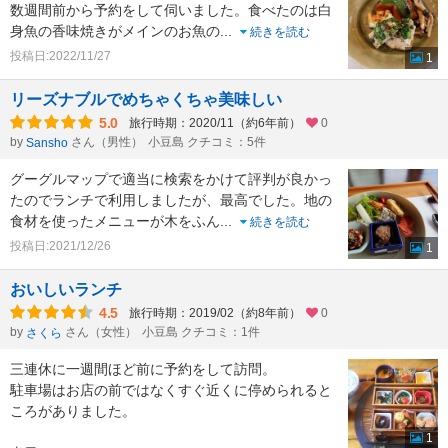
数週間前から予約をして伺いました。食べたのは白
身魚の香味焼きがメインのお魚の
...
続きを読む
投稿日:2022/11/27
1
リーズナブルでめちゃくちゃ美味しい
5.0
旅行時期：2020/11（約6年前）
0
by
さん（男性）
小豆島 クチコミ：5件
Sansho
グーグルマップで適当に検索をかけて評判が良かっ
たのでランチで利用しましたが、最高でした。地の
食材を使ったメニューが木をふん
...
続きを読む
投稿日:2021/12/26
1
おいしいランチ
4.5
旅行時期：2019/02（約8年前）
0
by
さん（女性）
小豆島 クチコミ：1件
さくら
三連休に一週間ほど前に予約をして訪問。
駐車場はお店の前ではなくすぐ近くに停められると
ころがありました。
1