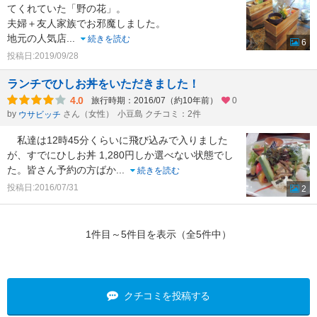
てくれていた「野の花」。
夫婦＋友人家族でお邪魔しました。
地元の人気店
...
続きを読む
6
投稿日:2019/09/28
ランチでひしお丼をいただきました！
4.0
旅行時期：2016/07（約10年前）
0
by
さん（女性）
小豆島 クチコミ：2件
ウサビッチ
私達は12時45分くらいに飛び込みで入りました
が、すでにひしお丼 1,280円しか選べない状態でし
た。皆さん予約の方ばか
...
続きを読む
投稿日:2016/07/31
2
1件目～5件目を表示（全5件中）
クチコミを投稿する