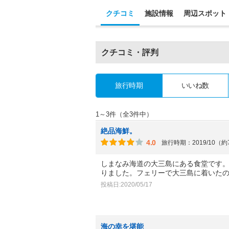
クチコミ
施設情報
周辺スポット
クチコミ・評判
旅行時期
いいね数
1～3件（全3件中）
絶品海鮮。
4.0
旅行時期：2019/10（
しまなみ海道の大三島にある食堂です
りました。フェリーで大三島に着いた
投稿日:2020/05/17
海の幸を堪能