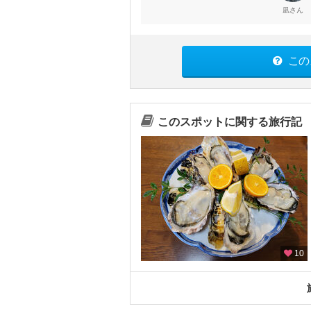
さん
凪
この
このスポットに関する旅行記
10