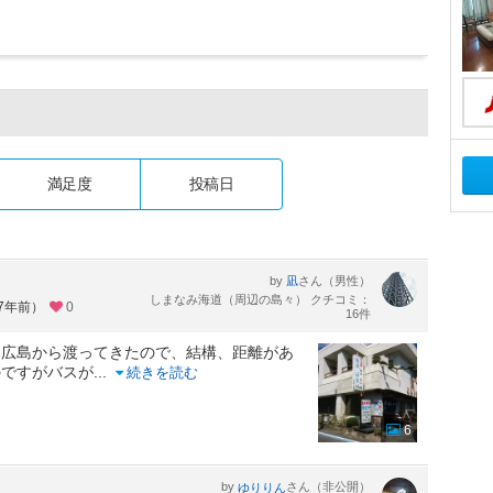
満足度
投稿日
by
さん（男性）
凪
しまなみ海道（周辺の島々） クチコミ：
約7年前）
0
16件
。広島から渡ってきたので、結構、距離があ
のですがバスが
...
続きを読む
6
by
さん（非公開）
ゆりりん