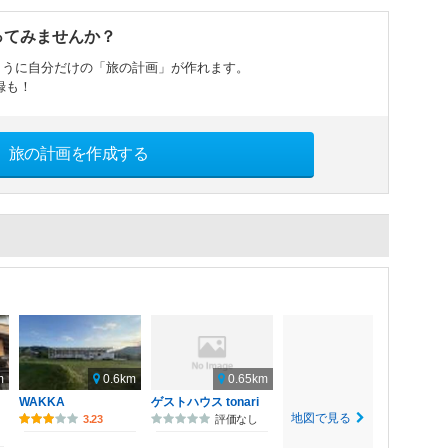
ってみませんか？
ように自分だけの「旅の計画」が作れます。
録も！
旅の計画を作成する
m
0.6km
0.65km
WAKKA
ゲストハウス tonari
地図で見る
3.23
評価なし