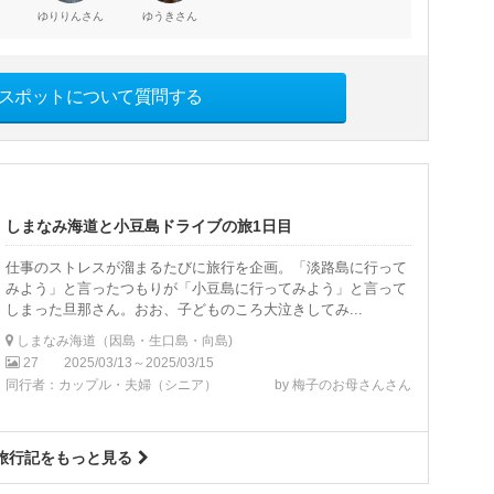
さん
さん
ゆりりん
ゆうき
スポットについて質問する
しまなみ海道と小豆島ドライブの旅1日目
仕事のストレスが溜まるたびに旅行を企画。「淡路島に行って
みよう」と言ったつもりが「小豆島に行ってみよう」と言って
しまった旦那さん。おお、子どものころ大泣きしてみ...
しまなみ海道（因島・生口島・向島)
27
2025/03/13～2025/03/15
同行者：カップル・夫婦（シニア）
by 梅子のお母さんさん
旅行記をもっと見る