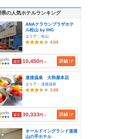
媛県の人気ホテルランキング
ANAクラウンプラザホテ
ル松山 by IHG
エリア：
松山
4.09
10,450
詳細
最安
円～
道後温泉 大和屋本店
エリア：
道後温泉
3.99
30,333
詳細
最安
円～
オールドイングランド道後
山の手ホテル