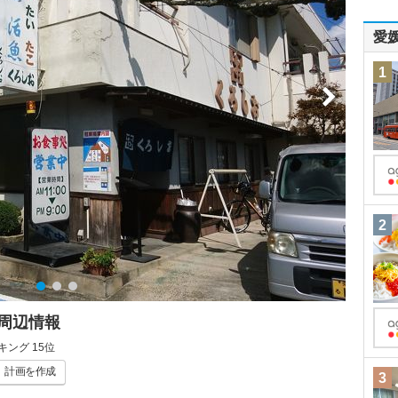
愛
1
2
周辺情報
ング 15位
計画
を作成
3