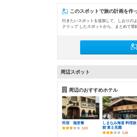
このスポットで旅の計画を作
行きたいスポットを追加して、しおりの
クリップ したスポットから、まとめて登
周辺スポット
周辺のおすすめホテル
0.44km
0.45k
民宿 珈里葡
しまなみ海道 料理旅
館 富士見園
3.03
3.36