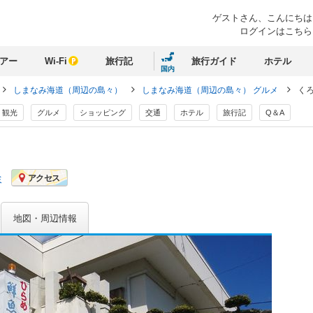
ゲストさん、
こんにちは
ログインはこちら
アー
Wi-Fi
旅行記
旅行ガイド
ホテル
国内
しまなみ海道（周辺の島々）
しまなみ海道（周辺の島々） グルメ
く
観光
グルメ
ショッピング
交通
ホテル
旅行記
Q＆A
ミ
アクセス
地図・周辺情報