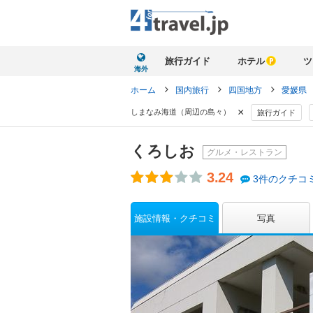
旅行ガイド
ホテル
ツ
海外
ホーム
国内旅行
四国地方
愛媛県
×
しまなみ海道（周辺の島々）
旅行ガイド
くろしお
グルメ・レストラン
3.24
3件のクチコ
施設情報・クチコミ
写真