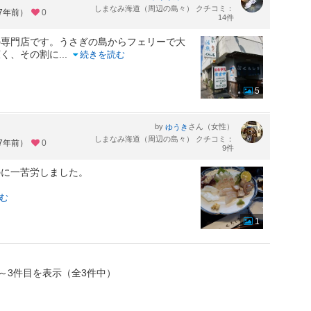
しまなみ海道（周辺の島々） クチコミ：
約7年前）
0
14件
の専門店です。うさぎの島からフェリーで大
広く、その割に
...
続きを読む
5
by
さん（女性）
ゆうき
しまなみ海道（周辺の島々） クチコミ：
約7年前）
0
9件
のに一苦労しました。
。
む
1
～3件目を表示（全3件中）