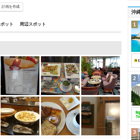
計画
を作成
沖
スポット
周辺スポット
1
2
3