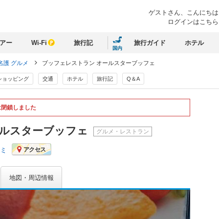
ゲストさん、
こんにちは
ログインはこちら
アー
Wi-Fi
旅行記
旅行ガイド
ホテル
国内
名護 グルメ
ブッフェレストラン オールスターブッフェ
ショッピング
交通
ホテル
旅行記
Q＆A
は閉鎖しました
ールスターブッフェ
グルメ・レストラン
コミ
アクセス
地図・周辺情報