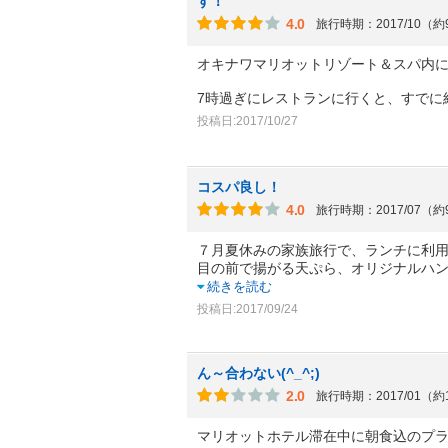
す！
4.0
旅行時期：2017/10（
オキナワマリオットリゾート＆スパ内
7時過ぎにレストランに行くと、すでに
投稿日:2017/10/27
コスパ良し！
4.0
旅行時期：2017/07（
７月夏休みの家族旅行で、ランチに利
目の前で揚がる天ぷら、オリジナルハ
続きを読む
投稿日:2017/09/24
ん～合わない(^_^;)
2.0
旅行時期：2017/01（約
マリオットホテル滞在中に朝食込のプ