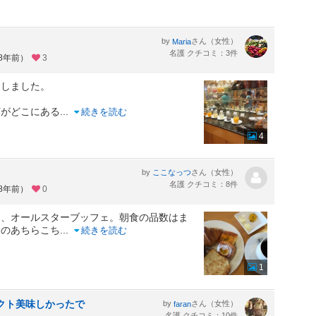
by
さん（女性）
Maria
名護 クチコミ：3件
約8年前）
3
用しました。
何がどこにある
...
続きを読む
4
by
さん（女性）
ここなっつ
名護 クチコミ：8件
約8年前）
0
ン、オールスターブッフェ。朝食の品数はま
ンのあちらこち
...
続きを読む
1
クト美味しかったで
by
さん（女性）
faran
名護 クチコミ：10件