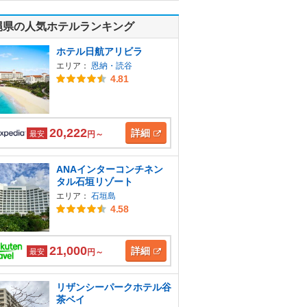
縄県の人気ホテルランキング
ホテル日航アリビラ
エリア：
恩納・読谷
4.81
20,222
詳細
最安
円～
ANAインターコンチネン
タル石垣リゾート
エリア：
石垣島
4.58
21,000
詳細
最安
円～
リザンシーパークホテル谷
茶ベイ