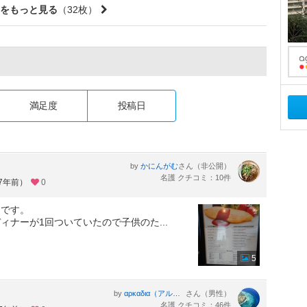
をもっと見る
（32枚）
満足度
投稿日
by
さん（非公開）
かにんがむ
名護 クチコミ：10件
約7年前）
0
うです。
ィナーが1回ついていたので子供のた
...
5
by
さん（男性）
αρκαδια（アルカディア）
名護 クチコミ：46件