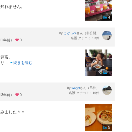
も知れません。
4
by
さん（非公開）
こかっぺ
名護 クチコミ：3件
11年前）
0
類豊富。
あり
...
続きを読む
1
ン
by
さん（男性）
wagi3
名護 クチコミ：16件
13年前）
0
てみました＾＾
と
5