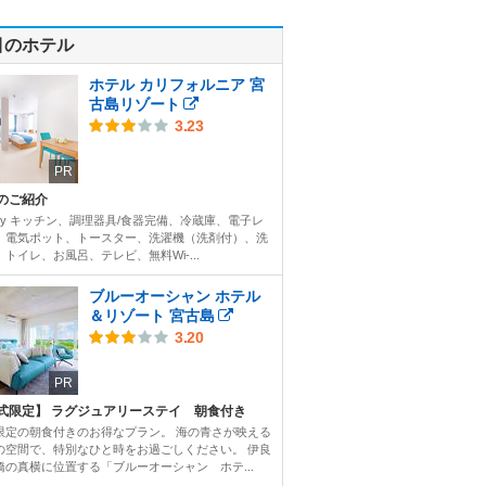
目のホテル
ホテル カリフォルニア 宮
古島リゾート
3.23
PR
のご紹介
ility キッチン、調理器具/食器完備、冷蔵庫、電子レ
、電気ポット、トースター、洗濯機（洗剤付）、洗
トイレ、お風呂、テレビ、無料Wi-...
ブルーオーシャン ホテル
＆リゾート 宮古島
3.20
PR
式限定】 ラグジュアリーステイ 朝食付き
限定の朝食付きのお得なプラン。 海の青さが映える
の空間で、特別なひと時をお過ごしください。 伊良
橋の真横に位置する「ブルーオーシャン ホテ...