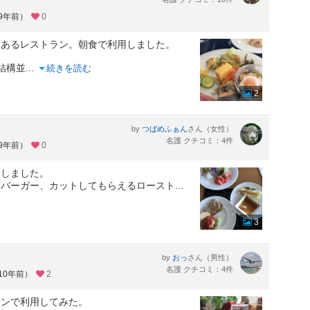
約9年前）
0
にあるレストラン。朝食で利用しました。
結構並
...
続きを読む
2
by
さん（女性）
つばめふぁん
名護 クチコミ：4件
約9年前）
0
用しました。
ンバーガー、カットしてもらえるロースト
...
3
by
さん（男性）
おっ
名護 クチコミ：4件
10年前）
2
ランで利用してみた。