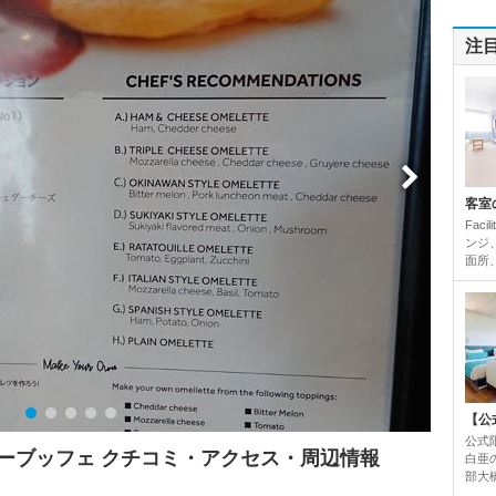
注
客室
Fac
ンジ
面所、
【公
公式
ーブッフェ クチコミ・アクセス・周辺情報
白亜
部大