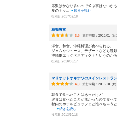
席数はかなり多いので並ぶ事はないか
夏のトッ
...
続きを読む
投稿日:2017/02/18
種類豊富
3.5
旅行時期：2016/01（約
洋食、和食、沖縄料理が食べられる。
ジャムやジュース、デザートなども種
沖縄風エッグベネディクトというのが
投稿日:2016/08/17
マリオットオキナワのメインレストラ
4.0
旅行時期：2013/10（約
朝食で食べたことはあったけど
夕食は食べたことが無かったので食べ
都内のホテルビュッフェと比べちゃう
...
続きを読む
投稿日:2013/10/18