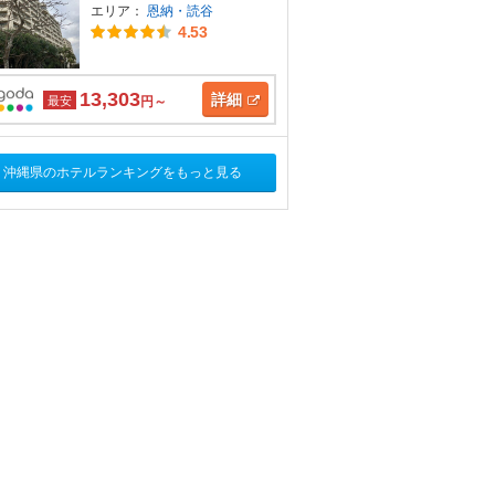
エリア：
恩納・読谷
4.53
13,303
詳細
最安
円～
沖縄県のホテルランキングをもっと見る