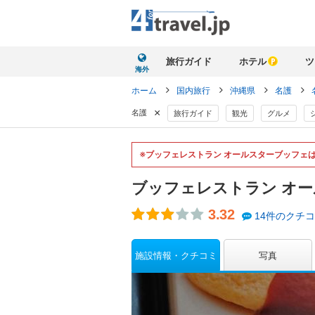
旅行ガイド
ホテル
ツ
海外
ホーム
国内旅行
沖縄県
名護
×
名護
旅行ガイド
観光
グルメ
※ブッフェレストラン オールスターブッフェ
ブッフェレストラン オ
3.32
14件のクチ
施設情報・クチコミ
写真