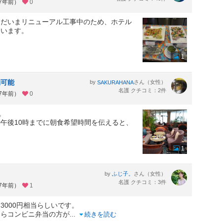
約7年前）
0
ただいまリニューアル工事中のため、ホテル
ています。
1
約可能
by
さん（女性）
SAKURAHANA
名護 クチコミ：2件
約7年前）
0
。
午後10時までに朝食希望時間を伝えると、
1
by
さん（女性）
ふじ子。
名護 クチコミ：3件
約7年前）
1
3000円相当らしいです。
ならコンビニ弁当の方が
...
続きを読む