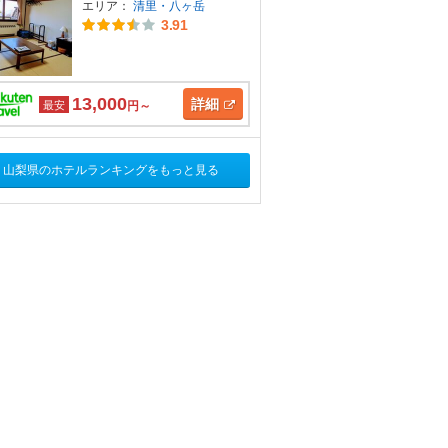
エリア：
清里・八ヶ岳
3.91
13,000
詳細
最安
円～
山梨県のホテルランキングをもっと見る