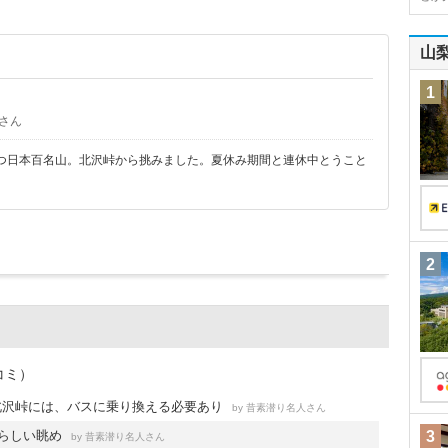
山
1
さん
つ日本百名山。北沢峠から挑みました。夏休み期間と連休中とうこと
2
コミ）
北沢峠には、バスに乗り換える必要あり
by
さん
昔素潜り名人
晴らしい眺め
3
by
さん
昔素潜り名人