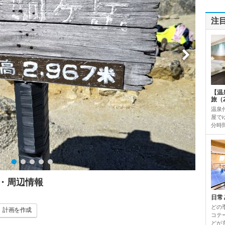
注
【温
旅（
温泉
屋で
分時
・周辺情報
日常
どの
計画
を作成
コテ
どが