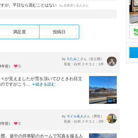
ですが、平日なら混むことはない
by
さん
昔素潜り名人
満足度
投稿日
by
さん（非公開）
ろたみこ
長坂・白州 クチコミ：1件
約4年前）
0
山々が見えましたが雪を頂いてひときわ目立
いのですがこう
...
続きを読む
1
by
さん（男性）
マイル名人
長坂・白州 クチコミ：2件
約6年前）
0
た際、途中の停車駅のホームで写真を撮る人