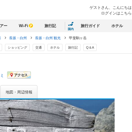
ゲストさん、
こんにちは
ログインはこちら
アー
Wi-Fi
旅行記
旅行ガイド
ホテル
国内
県
長坂・白州
長坂・白州 観光
甲斐駒ヶ岳
ショッピング
交通
ホテル
旅行記
Q＆A
コミ
アクセス
地図・周辺情報