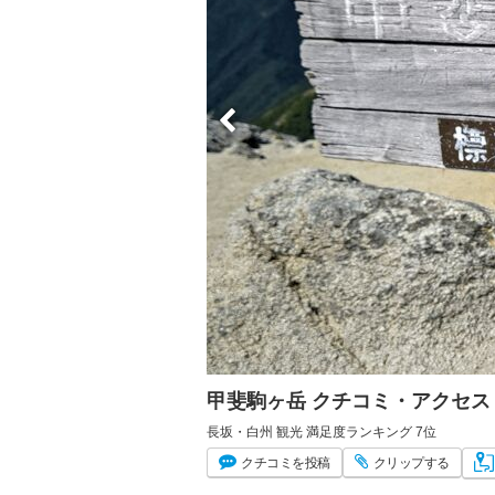
甲斐駒ヶ岳 クチコミ・アクセス
長坂・白州 観光 満足度ランキング 7位
クチコミ
を投稿
クリップ
する