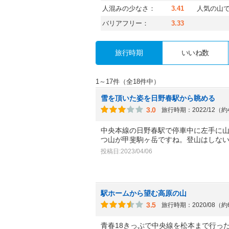
人混みの少なさ：
3.41
人気の山
バリアフリー：
3.33
旅行時期
いいね数
1～17件（全18件中）
雪を頂いた姿を日野春駅から眺める
3.0
旅行時期：2022/12（
中央本線の日野春駅で停車中に左手に
つ山が甲斐駒ヶ岳ですね。登山はしな
投稿日:2023/04/06
駅ホームから望む高原の山
3.5
旅行時期：2020/08（
青春18きっぷで中央線を松本まで行っ