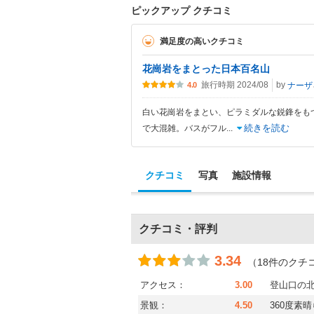
ピックアップ クチコミ
満足度の高いクチコミ
花崗岩をまとった日本百名山
旅行時期 2024/08
by
ナーザ
4.0
白い花崗岩をまとい、ピラミダルな鋭鋒をも
続きを読む
で大混雑。バスがフル
...
クチコミ
写真
施設情報
クチコミ・評判
3.34
（18件のクチ
アクセス：
3.00
登山口の
景観：
4.50
360度素