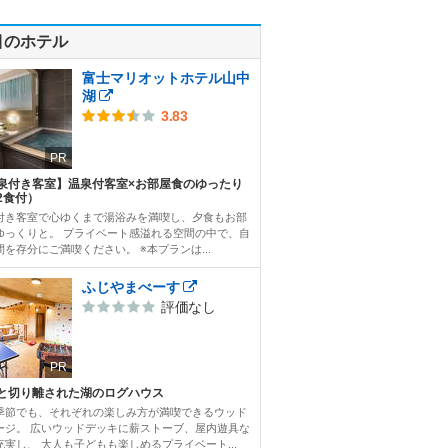
目のホテル
富士マリオットホテル山中
湖
3.83
PR
泉付き客室】温泉付客室×お部屋食のゆったり
2食付）
付き客室で心ゆくまで湯浴みを満喫し、夕食もお部
ゆっくりと。 プライベート感溢れる空間の中で、自
間を存分にご満喫ください。 ※本プランは...
ふじやまべーす
評価なし
PR
と切り離された湖のログハウス
季節でも、それぞれの楽しみ方が満喫できるウッド
ージ。 広いウッドデッキに薪ストーブ、屋内遊具な
充実し、 大人も子どもも楽しめるプライベート...