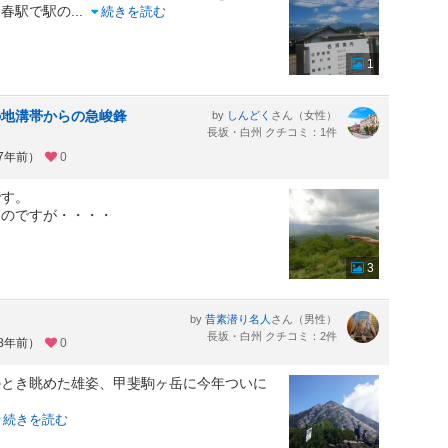
野春駅で駅の
...
続きを読む
1
の地溝帯からの急峻鋒
by
さん（女性）
しんどく
長坂・白州 クチコミ：1件
約7年前）
0
です。
るのですが・・・・
3
by
さん（男性）
昔素潜り名人
長坂・白州 クチコミ：2件
約8年前）
0
のとき眺めた雄姿、甲斐駒ヶ岳に今年ついに
続きを読む