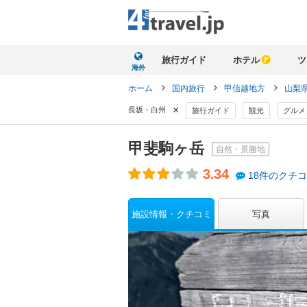
旅行ガイド
ホテル
ツ
海外
ホーム
国内旅行
甲信越地方
山梨
×
長坂・白州
旅行ガイド
観光
グルメ
甲斐駒ヶ岳
自然・景勝地
3.34
18件のクチ
施設情報・クチコミ
写真