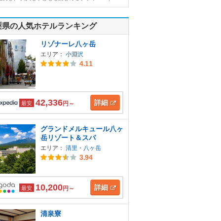
梨県の人気ホテルランキング
リゾナーレ八ヶ岳
エリア：
小淵沢
4.11
42,336
詳細
最安
円～
グランドメルキュール八ヶ
岳リゾート＆スパ
エリア：
清里・八ヶ岳
3.94
10,200
詳細
最安
円～
清泉寮