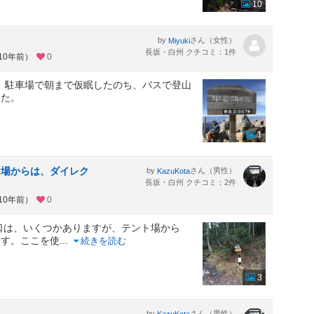
10
by
さん（女性）
Miyuki
長坂・白州 クチコミ：1件
10年前）
0
し、駐車場で朝まで仮眠したのち、バスで登山
した。
1
ト場からは、ダイレク
by
さん（男性）
KazuKota
長坂・白州 クチコミ：2件
10年前）
0
口は、いくつかありますが、テント場から
ます。ここを使
...
続きを読む
3
by
さん（男性）
KazuKota