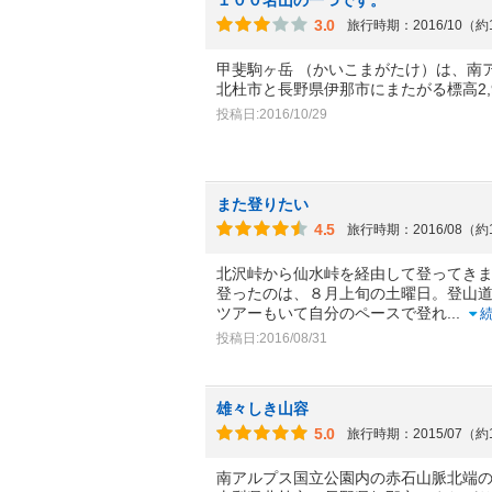
3.0
旅行時期：2016/10（約
甲斐駒ヶ岳 （かいこまがたけ）は、南
北杜市と長野県伊那市にまたがる標高2,
投稿日:2016/10/29
また登りたい
4.5
旅行時期：2016/08（約
北沢峠から仙水峠を経由して登ってき
登ったのは、８月上旬の土曜日。登山
ツアーもいて自分のペースで登れ
...
投稿日:2016/08/31
雄々しき山容
5.0
旅行時期：2015/07（約
南アルプス国立公園内の赤石山脈北端の