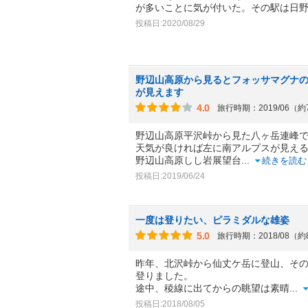
が多いことに気が付いた。その駅は日
投稿日:2020/08/29
野辺山高原から見るとフォッサマグナ
が見えます
4.0
旅行時期：2019/06（
野辺山高原平沢峠から見た八ヶ岳連峰
天気が良ければ左に南アルプスが見え
野辺山高原しし岩展望台
...
続きを読む
投稿日:2019/06/24
一度は登りたい、ピラミダルな雄姿
5.0
旅行時期：2018/08（
昨年、北沢峠から仙丈ケ岳に登山、そ
登りました。
途中、稜線に出てからの眺望は素晴
...
投稿日:2018/08/05