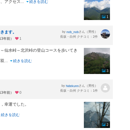
り、アクセス
...
続きを読む
1
歩きます。
by
さん（男性）
nob_nob
長坂・白州 クチコミ：2件
13年前）
1
峰～仙水峠～北沢峠の登山コースを歩いてき
、双
...
続きを読む
3
by
さん（男性）
hidekunn
長坂・白州 クチコミ：1件
13年前）
0
て，幸運でした。
続きを読む
2