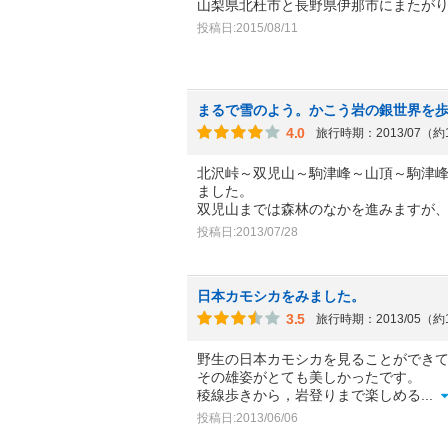
山梨県北杜市と長野県伊那市にまたが
投稿日:2015/08/11
まるで雪のよう。かこう岩の銀世界を
4.0
旅行時期：2013/07（約
北沢峠～双児山～駒津峰～山頂～駒津
ました。
双児山までは森林のなかを進みますが
投稿日:2013/07/28
日本カモシカをみました。
3.5
旅行時期：2013/05（約
野生の日本カモシカを見ることができ
その雄姿がとても美しかったです。
稜線歩きから，岩登りまで楽しめる
...
投稿日:2013/06/06