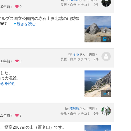
長坂・白州 クチコミ：2件
10年前）
0
アルプス国立公園内の赤石山脈北端の山梨県
967
...
続きを読む
2
by
さん（男性）
そら
長坂・白州 クチコミ：2件
10年前）
0
ました。
道は大混雑。
続きを読む
4
by
さん（男性）
琉球熱
長坂・白州 クチコミ：6件
11年前）
3
、標高2967mの山（百名山）です。