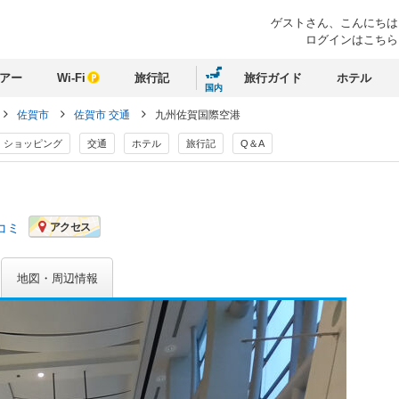
ゲストさん、
こんにちは
ログインはこちら
アー
Wi-Fi
旅行記
旅行ガイド
ホテル
国内
佐賀市
佐賀市 交通
九州佐賀国際空港
ショッピング
交通
ホテル
旅行記
Q＆A
コミ
アクセス
地図・周辺情報