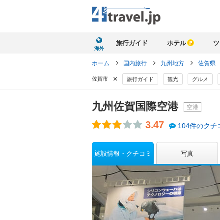
旅行ガイド
ホテル
ツ
海外
ホーム
国内旅行
九州地方
佐賀県
×
佐賀市
旅行ガイド
観光
グルメ
九州佐賀国際空港
空港
3.47
104件のクチ
施設情報・クチコミ
写真