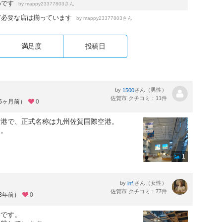
めです
by
さん
mappy23377803
ど必要な店は揃っています
by
さん
mappy23377803
満足度
投稿日
by
さん（男性）
1500
佐賀市 クチコミ：11件
約5ヶ月前）
0
空港で、正式名称は九州佐賀国際空港。
す。
1
by
さん（女性）
inf.
佐賀市 クチコミ：77件
約3年前）
0
港です。