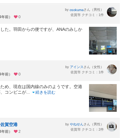
by
さん（男性）
osokuma
佐賀市 クチコミ：1件
約4年前）
0
した。羽田からの便ですが、ANAのみしか
1
by
さん（女性）
アインス
佐賀市 クチコミ：1件
約4年前）
0
のため、現在は国内線のみのようです。空港
が、コンビニが
...
続きを読む
2
た佐賀空港
by
さん（男性）
やねせん
佐賀市 クチコミ：2件
約4年前）
2