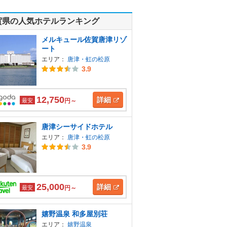
賀県の人気ホテルランキング
メルキュール佐賀唐津リゾ
ート
エリア：
唐津・虹の松原
3.9
12,750
詳細
最安
円～
唐津シーサイドホテル
エリア：
唐津・虹の松原
3.9
25,000
詳細
最安
円～
嬉野温泉 和多屋別荘
エリア：
嬉野温泉