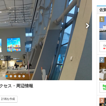
佐
1
2
アクセス・周辺情報
計画
を作成
3