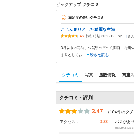
ピックアップ クチコミ
満足度の高いクチコミ
こじんまりとした綺麗な空港
旅行時期 2023/12
by
さ
inf.
4.5
3月以来の再訪、佐賀県の空の玄関口、九州佐
続きを読む
まりとしてお
...
クチコミ
写真
施設情報
関連
クチコミ・評判
3.47
（104件のク
アクセス：
3.22
バスがあ
mappy23377