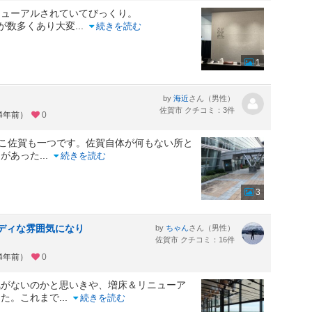
ニューアルされていてびっくり。
トが数多くあり大変
...
続きを読む
1
by
さん（男性）
海近
佐賀市 クチコミ：3件
約4年前）
0
ここ佐賀も一つです。佐賀自体が何もない所と
ジがあった
...
続きを読む
3
ッディな雰囲気になり
by
さん（男性）
ちゃん
佐賀市 クチコミ：16件
約4年前）
0
がないのかと思いきや、増床＆リニューア
した。これまで
...
続きを読む