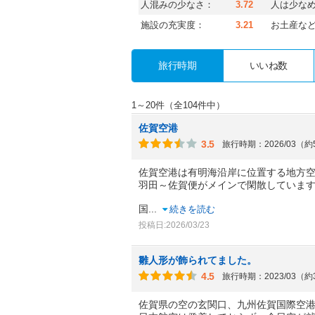
人混みの少なさ：
3.72
人は少な
施設の充実度：
3.21
お土産な
旅行時期
いいね数
1～20件（全104件中）
佐賀空港
3.5
旅行時期：2026/03（
佐賀空港は有明海沿岸に位置する地方
羽田～佐賀便がメインで閑散していま
国
...
続きを読む
投稿日:2026/03/23
雛人形が飾られてました。
4.5
旅行時期：2023/03（
佐賀県の空の玄関口、九州佐賀国際空