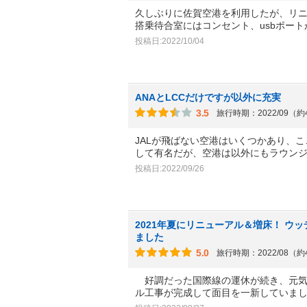
久しぶりに佐賀空港を利用したが、リ
搭乗待合室にはコンセント、usbポー
投稿日:2022/10/04
ANAとLCCだけですが以外に充実
3.5
旅行時期：2022/09（
JALが飛ばない空港はいくつかあり、
して有名だが、空港は以外にもラウン
投稿日:2022/09/26
2021年夏にリニューアル＆増床！ ウ
ました
5.0
旅行時期：2022/08（
好調だった国際線の運休が続き、元気
ル工事が完成して面目を一新していま