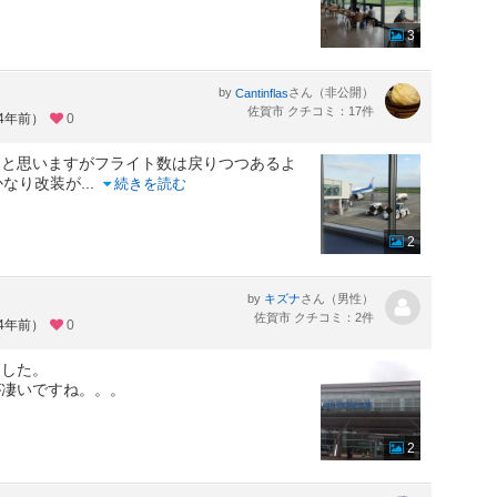
3
by
さん（非公開）
Cantinflas
佐賀市 クチコミ：17件
約4年前）
0
ると思いますがフライト数は戻りつつあるよ
かなり改装が
...
続きを読む
2
by
さん（男性）
キズナ
佐賀市 クチコミ：2件
約4年前）
0
ました。
が凄いですね。。。
2