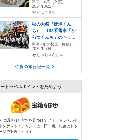
だ～♪
呼子・玄海（佐賀）
2024/10/22～
by
バモスさん
秋の大祭『唐津くん
ち』 103系電車「か
らつくんち」のヘッド
マーク付きに乗って
唐津・虹の松原（佐賀）
2025/11/04
(^^)
by
むっちゃんさん
佐賀の旅行記一覧
ォートラベルポイントをためよう
アに隠された宝箱を見つけてフォートラベルポ
トをゲット！チャンスは一日一回。お題はトッ
ージで発表されます。