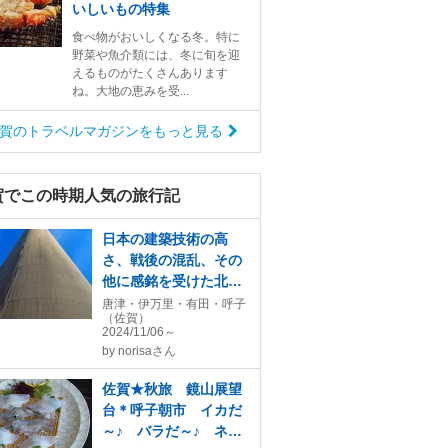
いしいもの特集
食べ物がおいしくなる冬。特に
野菜や魚介類には、冬に旬を迎
えるものがたくさんあります
ね。大地の恵みを受...
賀のトラベルマガジンをもっと見る
賀でこの時期人気の旅行記
日本の建築技術の高
さ、戦後の混乱、その
他に感銘を受けた北九
州路
唐津・伊万里・有田・呼子
（佐賀）
2024/11/06～
by
norisaさん
佐賀★秋旅 鏡山展望
台＊呼子朝市 イカだ
～♪ バラだ～♪ ネコ