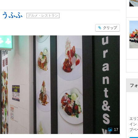
 うふふ
グルメ・レストラン
クリップ
フ
エリ
イン
17
プペ