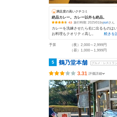
満足度の高いクチコミ
絶品カレー。カレー以外も絶品。
旅行時期: 2025/01
by
yuri
4.5
カレーを洗練させたら右に出るものはい
お料理もクオリティ高し。
続きを
予算
（夜）2,000～2,999円
（昼）1,000～1,999円
鶴乃堂本舗
5
グルメ・レストラ
3.31
評価詳細