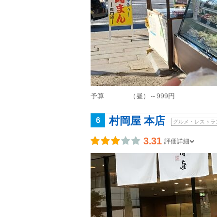
予算
（昼）～999円
村岡屋 本店
6
グルメ・レストラ
3.31
評価詳細