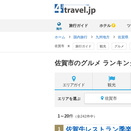
旅行ガイド
ホテル
ツ
海外
ホーム
国内旅行
九州地方
佐賀県
×
佐賀市
旅行ガイド
観光
グルメ
佐賀市のグルメ ランキン
エリア
ガイド
観光
佐賀市
エリアを選ぶ
1～20
件
（全242件中）
佐賀牛レストラン季楽
1