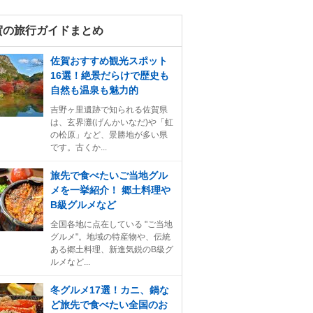
賀の旅行ガイドまとめ
佐賀おすすめ観光スポット
16選！絶景だらけで歴史も
自然も温泉も魅力的
吉野ヶ里遺跡で知られる佐賀県
は、玄界灘(げんかいなだ)や「虹
の松原」など、景勝地が多い県
です。古くか...
旅先で食べたいご当地グル
メを一挙紹介！ 郷土料理や
B級グルメなど
全国各地に点在している "ご当地
グルメ"。地域の特産物や、伝統
ある郷土料理、新進気鋭のB級グ
ルメなど...
冬グルメ17選！カニ、鍋な
ど旅先で食べたい全国のお