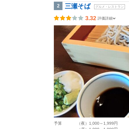
三瀬そば
2
グルメ・レストラン
3.32
評価詳細
予算
（夜）1,000～1,999円