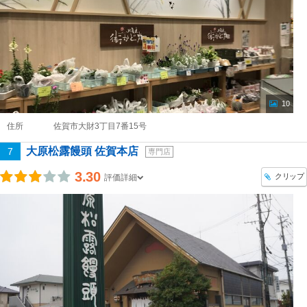
10
住所
佐賀市大財3丁目7番15号
大原松露饅頭 佐賀本店
7
専門店
3.30
クリップ
評価詳細