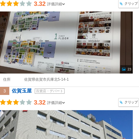
3.32
クリップ
評価詳細
23
住所
佐賀県佐賀市兵庫北5-14-1
佐賀玉屋
3
百貨店・デパート
3.32
クリップ
評価詳細