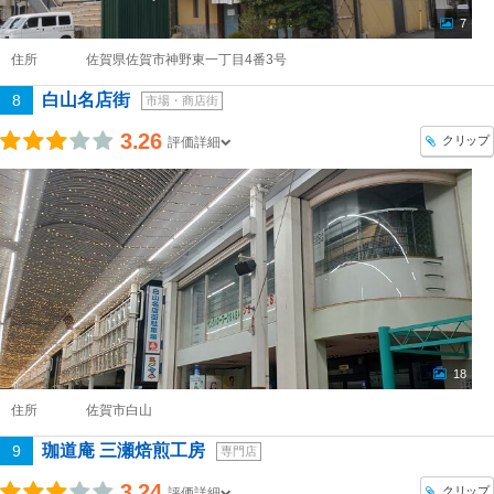
7
住所
佐賀県佐賀市神野東一丁目4番3号
白山名店街
8
市場・商店街
3.26
クリップ
評価詳細
18
住所
佐賀市白山
珈道庵 三瀬焙煎工房
9
専門店
3.24
クリップ
評価詳細