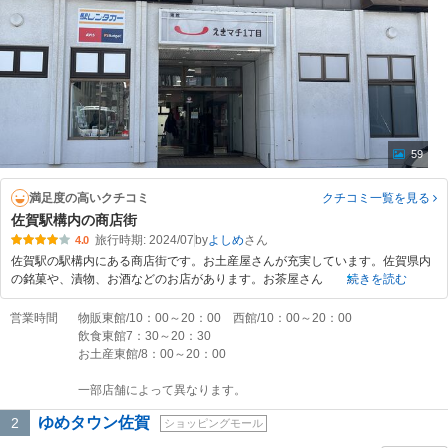
59
満足度の高いクチコミ
クチコミ一覧
を見る
佐賀駅構内の商店街
旅行時期: 2024/07
by
よしめ
4.0
佐賀駅の駅構内にある商店街です。お土産屋さんが充実しています。佐賀県内
の銘菓や、漬物、お酒などのお店があります。お茶屋さん
続きを読む
営業時間
物販東館/10：00～20：00 西館/10：00～20：00
飲食東館7：30～20：30
お土産東館/8：00～20：00
一部店舗によって異なります。
ゆめタウン佐賀
2
ショッピングモール