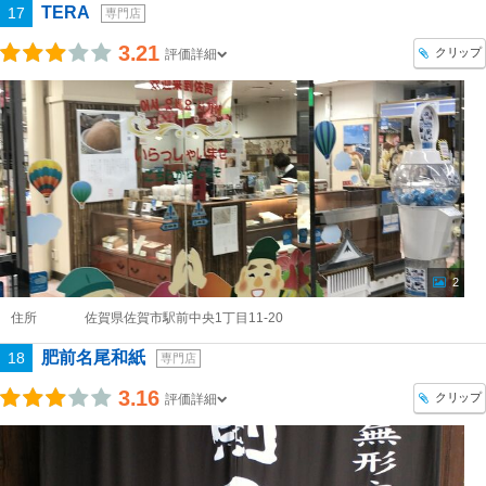
TERA
17
専門店
3.21
クリップ
評価詳細
2
住所
佐賀県佐賀市駅前中央1丁目11-20
肥前名尾和紙
18
専門店
3.16
クリップ
評価詳細