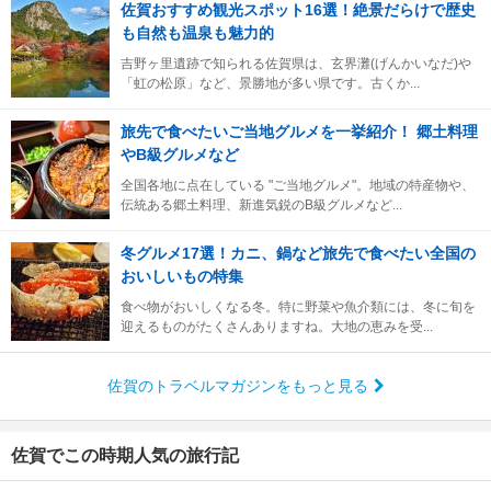
佐賀おすすめ観光スポット16選！絶景だらけで歴史
も自然も温泉も魅力的
吉野ヶ里遺跡で知られる佐賀県は、玄界灘(げんかいなだ)や
「虹の松原」など、景勝地が多い県です。古くか...
旅先で食べたいご当地グルメを一挙紹介！ 郷土料理
やB級グルメなど
全国各地に点在している "ご当地グルメ"。地域の特産物や、
伝統ある郷土料理、新進気鋭のB級グルメなど...
冬グルメ17選！カニ、鍋など旅先で食べたい全国の
おいしいもの特集
食べ物がおいしくなる冬。特に野菜や魚介類には、冬に旬を
迎えるものがたくさんありますね。大地の恵みを受...
佐賀のトラベルマガジンをもっと見る
佐賀でこの時期人気の旅行記