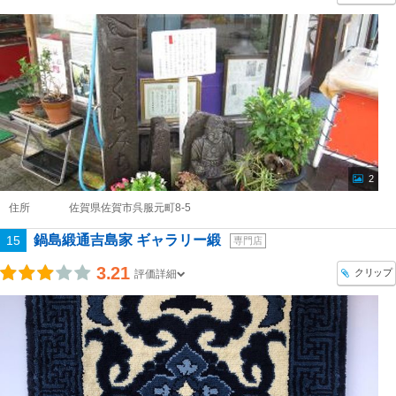
2
住所
佐賀県佐賀市呉服元町8-5
鍋島緞通吉島家 ギャラリー緞
15
専門店
3.21
クリップ
評価詳細