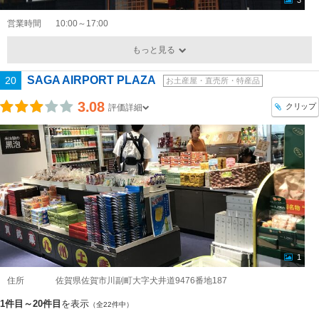
3
営業時間
10:00～17:00
もっと見る
SAGA AIRPORT PLAZA
20
お土産屋・直売所・特産品
3.08
クリップ
評価詳細
1
住所
佐賀県佐賀市川副町大字犬井道9476番地187
1件目～20件目
を表示
（全22件中）