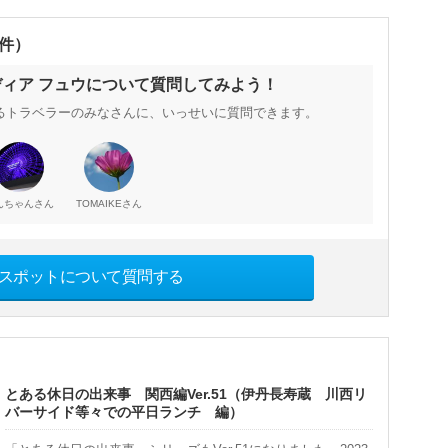
0件）
ディア フュウについて質問してみよう！
るトラベラーのみなさんに、いっせいに質問できます。
さん
さん
んちゃん
TOMAIKE
スポットについて質問する
とある休日の出来事 関西編Ver.51（伊丹長寿蔵 川西リ
バーサイド等々での平日ランチ 編）