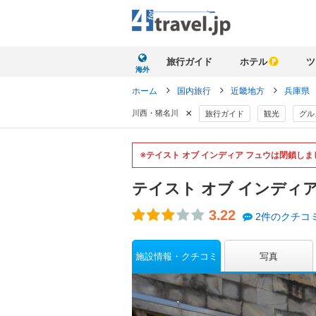
旅行ガイド
ホテル
ツ
海外
ホーム
国内旅行
近畿地方
兵庫県
×
川西・猪名川
旅行ガイド
観光
グル
※テイスト オブ インディア フュウは閉鎖しま
テイスト オブ インディ
3.22
2件のクチコ
施設情報・クチコミ
写真