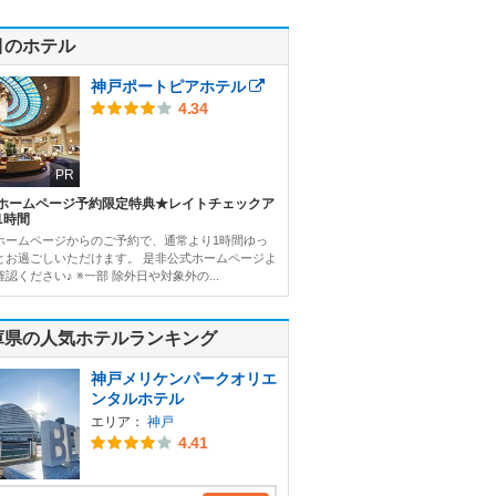
目のホテル
神戸ポートピアホテル
4.34
PR
ホームページ予約限定特典★レイトチェックア
1時間
ホームページからのご予約で、通常より1時間ゆっ
とお過ごしいただけます。 是非公式ホームページよ
認ください♪ ※一部 除外日や対象外の...
庫県の人気ホテルランキング
神戸メリケンパークオリエ
ンタルホテル
エリア：
神戸
4.41