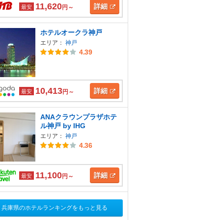
11,620
詳細
最安
円～
ホテルオークラ神戸
エリア：
神戸
4.39
10,413
詳細
最安
円～
ANAクラウンプラザホテ
ル神戸 by IHG
エリア：
神戸
4.36
11,100
詳細
最安
円～
兵庫県のホテルランキングをもっと見る