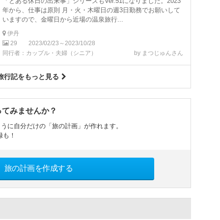
「とある休日の出来事」シリーズもVer.51になりました。2023
年から、仕事は原則 月・火・木曜日の週3日勤務でお願いして
いますので、金曜日から近場の温泉旅行...
伊丹
29
2023/02/23～2023/10/28
同行者：カップル・夫婦（シニア）
by まつじゅんさん
旅行記をもっと見る
ってみませんか？
ように自分だけの「旅の計画」が作れます。
録も！
旅の計画を作成する