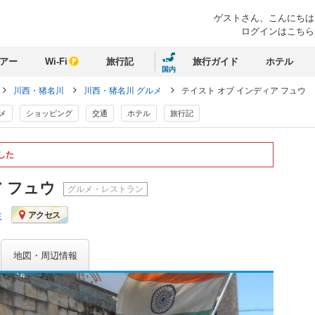
ゲストさん、
こんにちは
ログインはこちら
アー
Wi-Fi
旅行記
旅行ガイド
ホテル
国内
川西・猪名川
川西・猪名川 グルメ
テイスト オブ インディア フュウ
メ
ショッピング
交通
ホテル
旅行記
した
ア フュウ
グルメ・レストラン
ミ
アクセス
地図・周辺情報