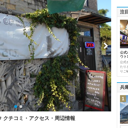
注
公式
ウト
公式
たり
りご確
兵
1
ュウ クチコミ・アクセス・周辺情報