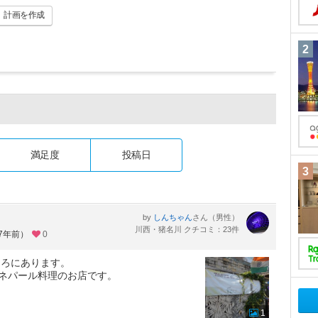
計画
を作成
2
満足度
投稿日
3
。
by
さん（男性）
しんちゃん
川西・猪名川 クチコミ：23件
約7年前）
0
ころにあります。
・ネパール料理のお店です。
1