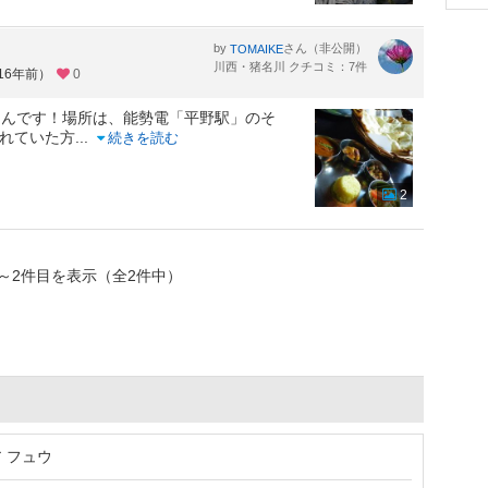
by
さん（非公開）
TOMAIKE
川西・猪名川 クチコミ：7件
16年前）
0
さんです！場所は、能勢電「平野駅」のそ
されていた方
...
続きを読む
2
～2件目を表示（全2件中）
 フュウ