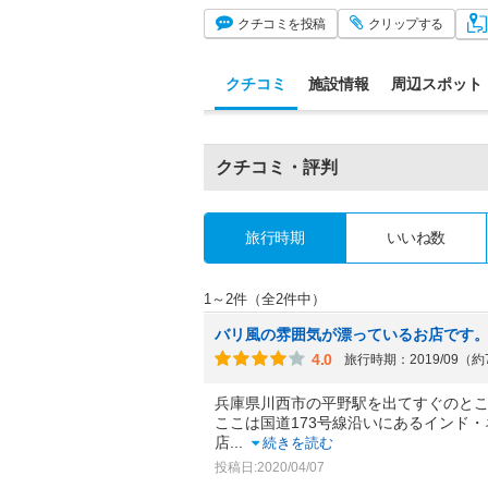
クチコミ
を投稿
クリップ
する
クチコミ
施設情報
周辺スポット
クチコミ・評判
旅行時期
いいね数
1～2件（全2件中）
バリ風の雰囲気が漂っているお店です
4.0
旅行時期：2019/09（
兵庫県川西市の平野駅を出てすぐのと
ここは国道173号線沿いにあるインド
店
...
続きを読む
投稿日:2020/04/07