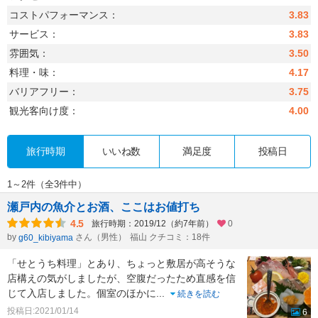
コストパフォーマンス：
3.83
サービス：
3.83
雰囲気：
3.50
料理・味：
4.17
バリアフリー：
3.75
観光客向け度：
4.00
旅行時期
いいね数
満足度
投稿日
1～2件（全3件中）
瀬戸内の魚介とお酒、ここはお値打ち
4.5
旅行時期：2019/12（約7年前）
0
by
さん（男性）
福山 クチコミ：18件
g60_kibiyama
「せとうち料理」とあり、ちょっと敷居が高そうな
店構えの気がしましたが、空腹だったため直感を信
じて入店しました。個室のほかに
...
続きを読む
投稿日:2021/01/14
6