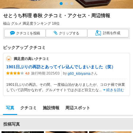
せとうち料理 春秋 クチコミ・アクセス・周辺情報
福山 グルメ 満足度ランキング 18位
計画
を作成
クチコミ
を投稿
クリップ
する
ピックアップ クチコミ
満足度の高いクチコミ
1901日ぶりの再訪とあってイレ込んでしまいました（笑）
旅行時期 2025/03
by
さん
g60_kibiyama
4.0
1901日ぶりの再訪。その間、一度福山泊がありましたが、コロナ禍で休業
していて訪問かなわず。グルメサイトではさほど目立たな
...
続きを読む
写真
クチコミ
施設情報
周辺スポット
投稿写真