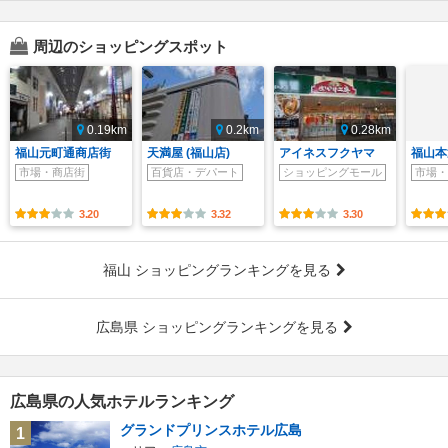
周辺のショッピングスポット
0.19km
0.2km
0.28km
福山元町通商店街
天満屋 (福山店)
アイネスフクヤマ
福山本
市場・商店街
百貨店・デパート
ショッピングモール
市場・
3.20
3.32
3.30
福山 ショッピングランキングを見る
広島県 ショッピングランキングを見る
広島県の人気ホテルランキング
グランドプリンスホテル広島
1