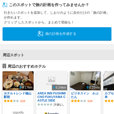
このスポットで旅の計画を作ってみませんか？
行きたいスポットを追加して、しおりのように自分だけの「旅の計画」
が作れます。
クリップ したスポットから、まとめて登録も！
旅の計画を作成する
周辺スポット
周辺のおすすめホテル
0.17km
0.24km
0.25km
ホテルトレンド福山
AREA INN FUSHIMI
ビジネスイン かぶ
カプセ
駅前
CHO FUKUYAMA C
たん
本
ASTLE SIDE
3.23
3.24
評価なし