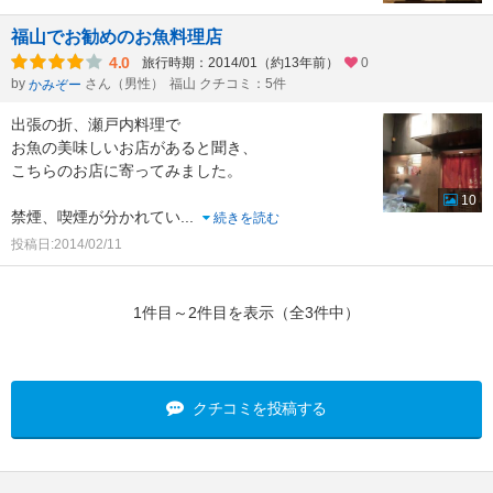
福山でお勧めのお魚料理店
4.0
旅行時期：2014/01（約13年前）
0
by
さん（男性）
福山 クチコミ：5件
かみぞー
出張の折、瀬戸内料理で
お魚の美味しいお店があると聞き、
こちらのお店に寄ってみました。
10
禁煙、喫煙が分かれてい
...
続きを読む
投稿日:2014/02/11
1件目～2件目を表示（全3件中）
クチコミを投稿する