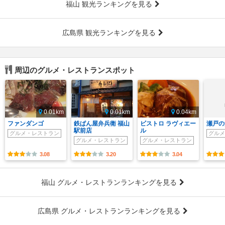
福山 観光ランキングを見る
広島県 観光ランキングを見る
周辺のグルメ・レストランスポット
0.01km
0.01km
0.04km
ファンダンゴ
鉄ぱん屋弁兵衛 福山
ビストロ ラヴィエー
瀬戸の
駅前店
ル
グルメ・レストラン
グルメ
グルメ・レストラン
グルメ・レストラン
3.08
3.20
3.04
福山 グルメ・レストランランキングを見る
広島県 グルメ・レストランランキングを見る