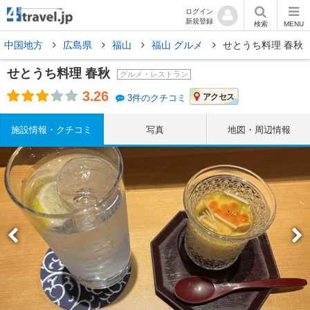
ログイン
新規登録
検索
MENU
中国地方
広島県
福山
福山 グルメ
せとうち料理 春秋
せとうち料理 春秋
グルメ・レストラン
3.26
アクセス
3件のクチコミ
施設情報・クチコミ
写真
地図・周辺情報