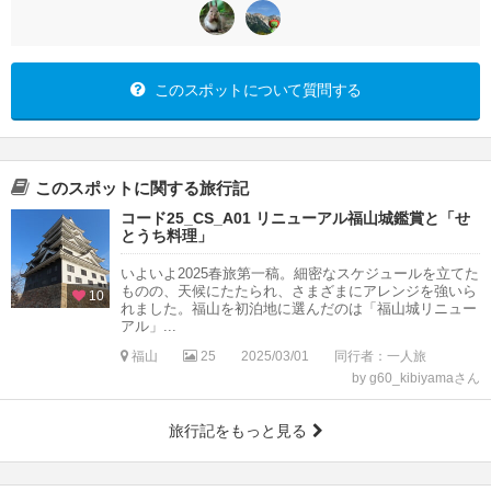
このスポットについて質問する
このスポットに関する旅行記
コード25_CS_A01 リニューアル福山城鑑賞と「せ
とうち料理」
いよいよ2025春旅第一稿。細密なスケジュールを立てた
ものの、天候にたたられ、さまざまにアレンジを強いら
10
れました。福山を初泊地に選んだのは「福山城リニュー
アル」...
福山
25
2025/03/01
同行者：一人旅
by g60_kibiyamaさん
旅行記をもっと見る