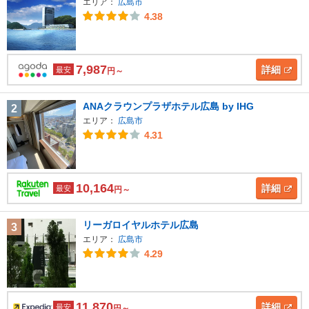
エリア：
広島市
4.38
7,987
詳細
最安
円～
ANAクラウンプラザホテル広島 by IHG
2
エリア：
広島市
4.31
10,164
詳細
最安
円～
リーガロイヤルホテル広島
3
エリア：
広島市
4.29
11,870
詳細
最安
円～