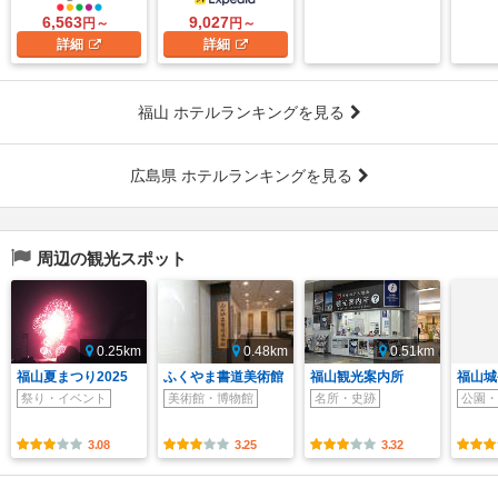
6,563
9,027
円～
円～
詳細
詳細
福山 ホテルランキングを見る
広島県 ホテルランキングを見る
周辺の観光スポット
0.25km
0.48km
0.51km
福山夏まつり2025
ふくやま書道美術館
福山観光案内所
福山城
祭り・イベント
美術館・博物館
名所・史跡
公園・
3.08
3.25
3.32