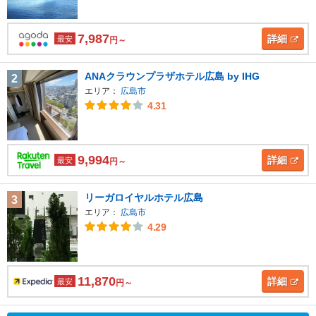
7,987
詳細
最安
円～
ANAクラウンプラザホテル広島 by IHG
2
エリア：
広島市
4.31
9,994
詳細
最安
円～
リーガロイヤルホテル広島
3
エリア：
広島市
4.29
11,870
詳細
最安
円～