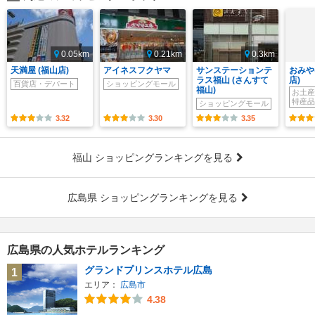
0.05km
0.21km
0.3km
天満屋 (福山店)
アイネスフクヤマ
サンステーションテ
おみや
ラス福山 (さんすて
店)
百貨店・デパート
ショッピングモール
福山)
お土産
特産品
ショッピングモール
3.32
3.30
3.35
福山 ショッピングランキングを見る
広島県 ショッピングランキングを見る
広島県の人気ホテルランキング
グランドプリンスホテル広島
1
エリア：
広島市
4.38