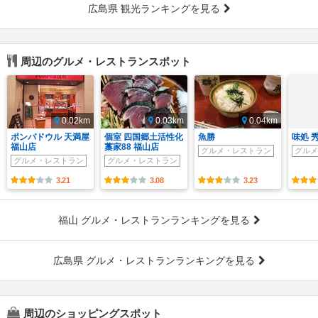
広島県 観光ランキングを見る
周辺のグルメ・レストランスポット
0.02km
0.03km
0.04km
ポンパドウル 天満屋
個室 四国郷土活性化
魚勝
味処 
福山店
藁家88 福山店
グルメ・レストラン
グルメ
グルメ・レストラン
グルメ・レストラン
3.21
3.08
3.23
福山 グルメ・レストランランキングを見る
広島県 グルメ・レストランランキングを見る
周辺のショッピングスポット