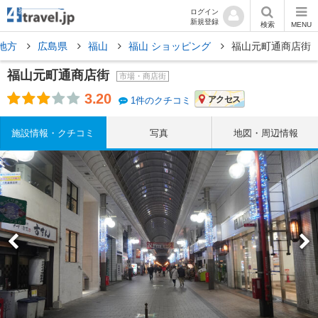
ログイン
新規登録
検索
MENU
地方
広島県
福山
福山 ショッピング
福山元町通商店街
福山元町通商店街
市場・商店街
3.20
アクセス
1件のクチコミ
施設情報・クチコミ
写真
地図・周辺情報