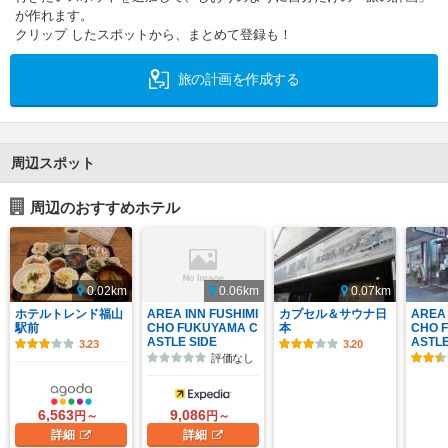
が作れます。
クリップ したスポットから、まとめて登録も！
旅の計画を作成する
周辺スポット
周辺のおすすめホテル
0.02km
0.06km
0.07km
ホテルトレンド福山
AREA INN FUSHIMI
カプセル＆サウナ日
AREA 
駅前
CHO FUKUYAMA C
本
CHO 
ASTLE SIDE
ASTLE
3.23
3.20
評価なし
6,563
9,086
円～
円～
詳細
詳細