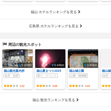
福山 ホテルランキングを見る
広島県 ホテルランキングを見る
周辺の観光スポット
0.37km
0.44km
0.45km
福山観光案内所
福山夏まつり2025
福山城公園
福山城
名所・史跡
祭り・イベント
公園・植物園
名所・
3.32
3.08
3.44
福山 観光ランキングを見る