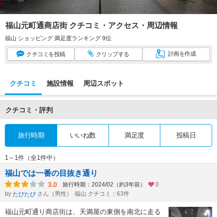
福山元町通商店街 クチコミ・アクセス・周辺情報
福山 ショッピング 満足度ランキング 9位
計画
を作成
クチコミ
を投稿
クリップ
する
クチコミ
施設情報
周辺スポット
クチコミ・評判
旅行時期
いいね数
満足度
投稿日
1～1件（全1件中）
福山では一番の目抜き通り
3.0
旅行時期：2024/02（約3年前）
0
by
さん（男性）
福山 クチコミ：63件
たびたび
福山元町通り商店街は、天満屋の東側を南北に走る