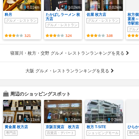
0.01km
0.02km
0.02km
粋月
たかばしラーメン 枚
佐屋 枚方店
枚方個
方店
宴座～
グルメ・レストラン
グルメ・レストラン
市駅前
グルメ・レストラン
グルメ
3.21
3.24
3.08
寝屋川・枚方・交野 グルメ・レストランランキングを見る
大阪 グルメ・レストランランキングを見る
周辺のショッピングスポット
0.11km
0.14km
0.2km
黄金屋 枚方店
京阪百貨店 枚方店
枚方 T-SITE
ひらか
専門店
百貨店・デパート
ショッピングモール
専門店