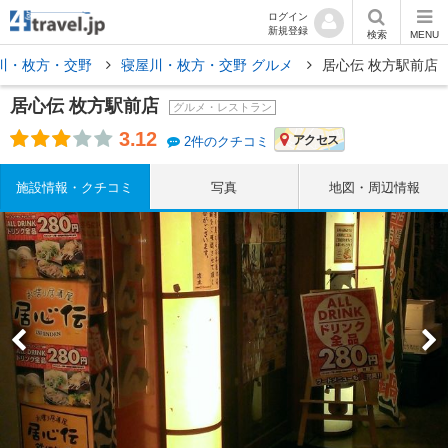
ログイン
新規登録
検索
MENU
川・枚方・交野
寝屋川・枚方・交野 グルメ
居心伝 枚方駅前店
居心伝 枚方駅前店
グルメ・レストラン
3.12
アクセス
2件のクチコミ
施設情報・クチコミ
写真
地図・周辺情報