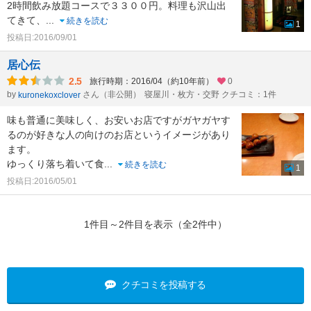
2時間飲み放題コースで３３００円。料理も沢山出
てきて、
...
続きを読む
1
投稿日:2016/09/01
居心伝
2.5
旅行時期：2016/04（約10年前）
0
by
さん（非公開）
寝屋川・枚方・交野 クチコミ：1件
kuronekoxclover
味も普通に美味しく、お安いお店ですがガヤガヤす
るのが好きな人の向けのお店というイメージがあり
ます。
ゆっくり落ち着いて食
...
続きを読む
1
投稿日:2016/05/01
1件目～2件目を表示（全2件中）
クチコミを投稿する