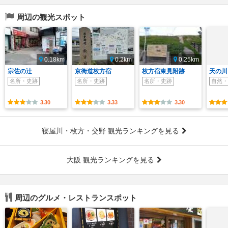
周辺の観光スポット
0.18km
0.2km
0.25km
宗佐の辻
京街道枚方宿
枚方宿東見附跡
天の川
名所・史跡
名所・史跡
名所・史跡
自然・
3.30
3.33
3.30
寝屋川・枚方・交野 観光ランキングを見る
大阪 観光ランキングを見る
周辺のグルメ・レストランスポット