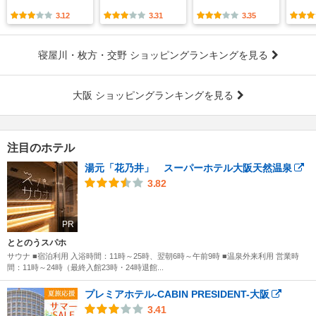
3.12
3.31
3.35
寝屋川・枚方・交野 ショッピングランキングを見る
大阪 ショッピングランキングを見る
注目のホテル
湯元「花乃井」 スーパーホテル大阪天然温泉
3.82
PR
ととのうスパホ
サウナ ■宿泊利用 入浴時間：11時～25時、翌朝6時～午前9時 ■温泉外来利用 営業時
間：11時～24時（最終入館23時・24時退館...
プレミアホテル-CABIN PRESIDENT-大阪
3.41