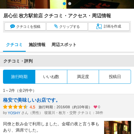
居心伝 枚方駅前店 クチコミ・アクセス・周辺情報
計画
を作成
クチコミ
を投稿
クリップ
する
クチコミ
施設情報
周辺スポット
クチコミ・評判
旅行時期
いいね数
満足度
投稿日
1～2件（全2件中）
格安で美味しいお店です。
4.5
旅行時期：2016/08（約10年前）
0
by
さん（男性）
寝屋川・枚方・交野 クチコミ：38件
YOSHY
同僚と飲み会で利用しました。金曜の夜と言う事も
あり、満席でした。