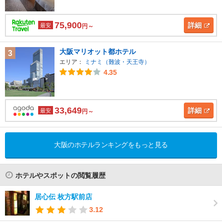
75,900
詳細
最安
円～
大阪マリオット都ホテル
3
エリア：
ミナミ（難波・天王寺）
4.35
33,649
詳細
最安
円～
大阪のホテルランキングをもっと見る
ホテルやスポットの閲覧履歴
居心伝 枚方駅前店
3.12