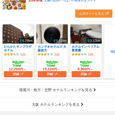
お得情報
太陽の恵みいっぱいの朝食付きステイ
公式サイトを見る
0.29km
0.31km
3.32km
ひらかたサンプラザ
カンデオホテルズ 大
ホテルインペリアル
ホテル
阪枚方
香里園
地
3.22
3.22
3.26
12,200
15,120
9,900
円～
円～
円～
詳細
詳細
詳細
寝屋川・枚方・交野 ホテルランキングを見る
大阪 ホテルランキングを見る