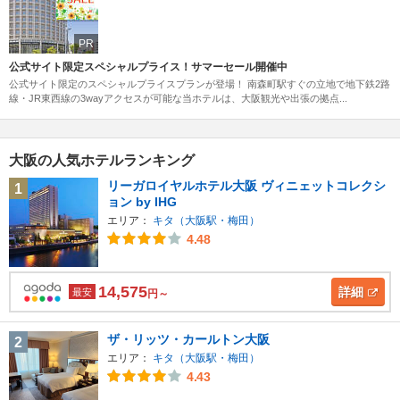
PR
公式サイト限定スペシャルプライス！サマーセール開催中
公式サイト限定のスペシャルプライスプランが登場！ 南森町駅すぐの立地で地下鉄2路
線・JR東西線の3wayアクセスが可能な当ホテルは、大阪観光や出張の拠点...
大阪の人気ホテルランキング
リーガロイヤルホテル大阪 ヴィニェットコレクシ
1
ョン by IHG
エリア：
キタ（大阪駅・梅田）
4.48
14,575
詳細
最安
円～
ザ・リッツ・カールトン大阪
2
エリア：
キタ（大阪駅・梅田）
4.43