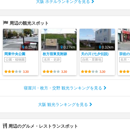
大阪 ホテルランキングを見る
周辺の観光スポット
0.12km
0.27km
0.32km
岡東中央公園
枚方宿東見附跡
天の川 (七夕伝説)
宗佐の
公園・植物園
名所・史跡
自然・景勝地
名所・
3.30
3.30
3.30
寝屋川・枚方・交野 観光ランキングを見る
大阪 観光ランキングを見る
周辺のグルメ・レストランスポット