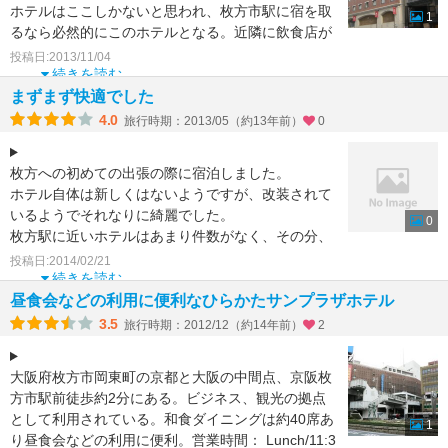
ホテルはここしかないと思われ、枚方市駅に宿を取
1
るなら必然的にこのホテルとなる。近隣に飲食店が
多く、その点は困
投稿日:2013/11/04
続きを読む
まずまず快適でした
4.0
旅行時期：2013/05（約13年前）
0
枚方への初めての出張の際に宿泊しました。
ホテル自体は新しくはないようですが、改装されて
いるようでそれなりに綺麗でした。
0
枚方駅に近いホテルはあまり件数がなく、その分、
値段も少し高めのような気がし
投稿日:2014/02/21
続きを読む
昼食会などの利用に便利なひらかたサンプラザホテル
3.5
旅行時期：2012/12（約14年前）
2
大阪府枚方市岡東町の京都と大阪の中間点、京阪枚
方市駅前徒歩約2分にある。ビジネス、観光の拠点
として利用されている。和食ダイニングは約40席あ
1
り昼食会などの利用に便利。営業時間： Lunch/11:3