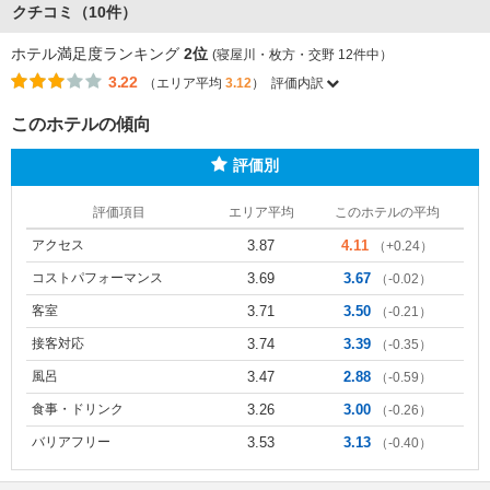
クチコミ（10件）
ホテル満足度ランキング
2位
(寝屋川・枚方・交野 12件中）
3.22
（エリア平均
3.12
）
評価内訳
このホテルの傾向
評価別
評価項目
エリア平均
このホテルの平均
アクセス
3.87
4.11
（+0.24）
コストパフォーマンス
3.69
3.67
（-0.02）
客室
3.71
3.50
（-0.21）
接客対応
3.74
3.39
（-0.35）
風呂
3.47
2.88
（-0.59）
食事・ドリンク
3.26
3.00
（-0.26）
バリアフリー
3.53
3.13
（-0.40）