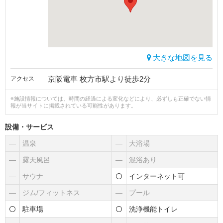
大きな地図を見る
京阪電車 枚方市駅より徒歩2分
アクセス
※施設情報については、時間の経過による変化などにより、必ずしも正確でない情
報が当サイトに掲載されている可能性があります。
設備・サービス
―
温泉
―
大浴場
―
露天風呂
―
混浴あり
―
サウナ
インターネット可
―
ジム/フィットネス
―
プール
駐車場
洗浄機能トイレ