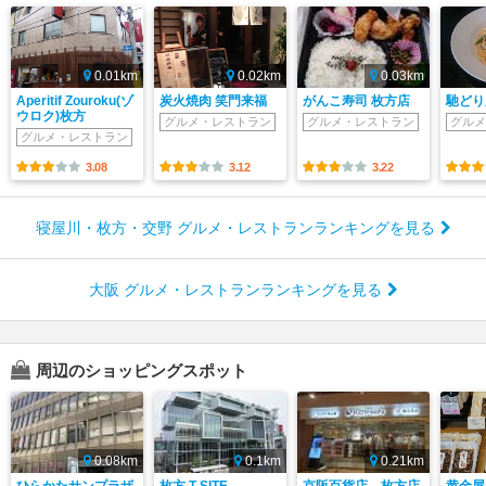
0.01km
0.02km
0.03km
Aperitif Zouroku(ゾ
炭火焼肉 笑門来福
がんこ寿司 枚方店
馳どり
ウロク)枚方
グルメ・レストラン
グルメ・レストラン
グルメ
グルメ・レストラン
3.08
3.12
3.22
寝屋川・枚方・交野 グルメ・レストランランキングを見る
大阪 グルメ・レストランランキングを見る
周辺のショッピングスポット
0.08km
0.1km
0.21km
ひらかたサンプラザ
枚方 T-SITE
京阪百貨店 枚方店
黄金屋