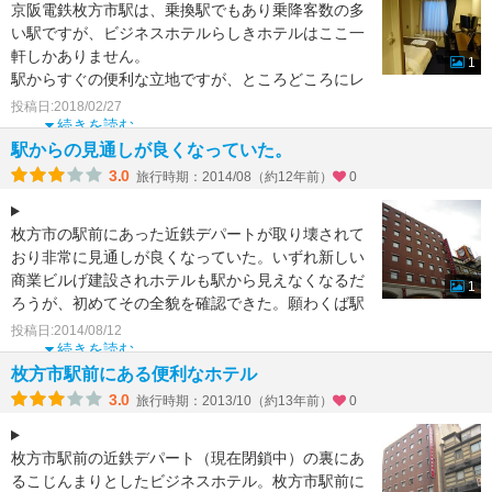
京阪電鉄枚方市駅は、乗換駅でもあり乗降客数の多
い駅ですが、ビジネスホテルらしきホテルはここ一
軒しかありません。
1
駅からすぐの便利な立地ですが、ところどころにレ
トロな雰囲気が漂います。
投稿日:2018/02/27
お値段はそこ
続きを読む
駅からの見通しが良くなっていた。
3.0
旅行時期：2014/08（約12年前）
0
枚方市の駅前にあった近鉄デパートが取り壊されて
おり非常に見通しが良くなっていた。いずれ新しい
商業ビルげ建設されホテルも駅から見えなくなるだ
1
ろうが、初めてその全貌を確認できた。願わくば駅
から雨に濡れずに
投稿日:2014/08/12
続きを読む
枚方市駅前にある便利なホテル
3.0
旅行時期：2013/10（約13年前）
0
枚方市駅前の近鉄デパート（現在閉鎖中）の裏にあ
るこじんまりとしたビジネスホテル。枚方市駅前に