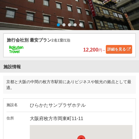
旅行会社別 最安プラン
2名1室/1泊
12,200
詳細
を見る
円～
施設情報
京都と大阪の中間の枚方市駅前にありビジネスや観光の拠点として最
適。
ひらかたサンプラザホテル
施設名
大阪府枚方市岡東町11-11
住所