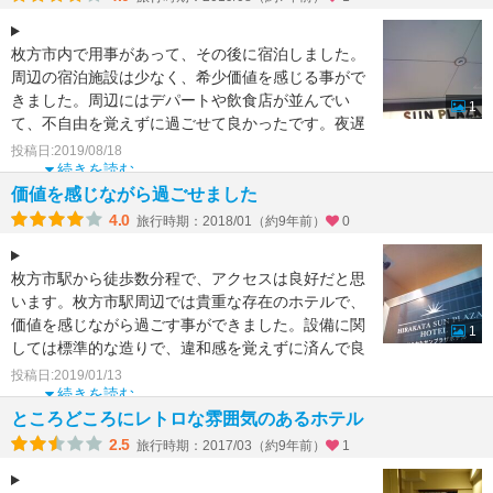
枚方市内で用事があって、その後に宿泊しました。
周辺の宿泊施設は少なく、希少価値を感じる事がで
きました。周辺にはデパートや飲食店が並んでい
1
て、不自由を覚えずに過ごせて良かったです。夜遅
くまで居ても問題を
投稿日:2019/08/18
続きを読む
価値を感じながら過ごせました
4.0
旅行時期：2018/01（約9年前）
0
枚方市駅から徒歩数分程で、アクセスは良好だと思
います。枚方市駅周辺では貴重な存在のホテルで、
価値を感じながら過ごす事ができました。設備に関
1
しては標準的な造りで、違和感を覚えずに済んで良
かったです。部屋
投稿日:2019/01/13
続きを読む
ところどころにレトロな雰囲気のあるホテル
2.5
旅行時期：2017/03（約9年前）
1