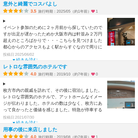
意外と綺麗でコスパよし
3.5
旅行時期：2025/05（約1年前）
1
イベント参加のために２ヶ月前から探していたので
すが出足が遅かったためか大阪市内は軒並み２万円
超えのところばかりで・・・こちらを見つけました
3
都心からのアクセスもよく駅からすぐなので周りに
は飲食店も多
投稿日:2025/06/02
続きを読む
レトロな雰囲気のホテルです
4.0
旅行時期：2019/10（約7年前）
0
枚方市内の親戚を訪れて、その後に宿泊しました。
レトロな雰囲気のホテルで、アットホームなイメー
ジが伝わりました。ホテルの数は少なく、枚方にあ
1
って良かったと価値を感じました。特急が停車する
駅なのでこれから
投稿日:2021/07/30
続きを読む
用事の後に来店しました
4.0
旅行時期：2019/08（約7年前）
1