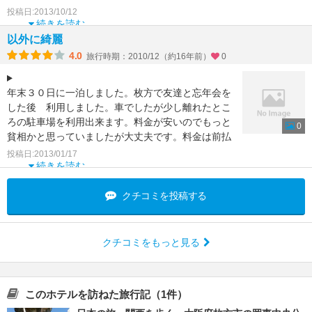
0
投稿日:2013/10/12
続きを読む
以外に綺麗
4.0
旅行時期：2010/12（約16年前）
0
年末３０日に一泊しました。枚方で友達と忘年会を
した後 利用しました。車でしたが少し離れたとこ
ろの駐車場を利用出来ます。料金が安いのでもっと
0
貧相かと思っていましたが大丈夫です。料金は前払
いです。カードは
投稿日:2013/01/17
続きを読む
クチコミを投稿する
クチコミをもっと見る
このホテルを訪ねた旅行記（1件）