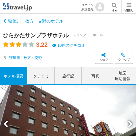
ログイン
新規登録
検索
MENU
寝屋川・枚方・交野のホテル
ひらかたサンプラザホテル
スタンダードホテル
3.22
10件のクチコミ
寝屋川・枚方・交野
シェア
クリップ
地図
ホテル概要
クチコミ
旅行記
写真
周辺情報