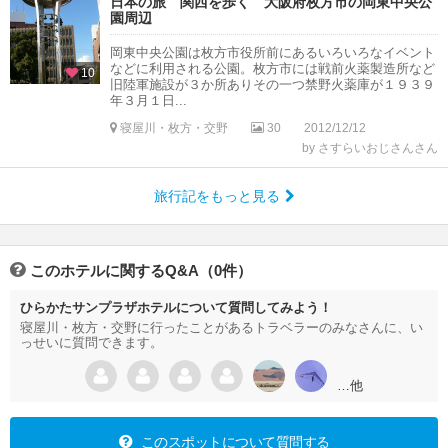
日本の旅 関西を歩く 大阪府枚方市の岡東中央公
園周辺
岡東中央公園は枚方市役所前にあるいろいろなイベント
などに利用される公園。枚方市には戦前火薬製造所など
10
旧陸軍施設が３か所ありその一つ禁野火薬庫が１９３９
年３月１日...
寝屋川・枚方・交野
30
2012/12/12
by さすらいおじさんさん
旅行記をもっと見る
このホテルに関するQ&A（0件）
ひらかたサンプラザホテルについて質問してみよう！
寝屋川・枚方・交野に行ったことがあるトラベラーのみなさんに、い
っせいに質問できます。
…他
このスポットについて質問する