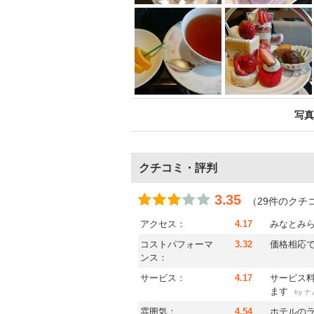
写真
クチコミ・評判
3.35
（29件のクチ
アクセス：
4.17
みなとみ
コストパフォーマ
3.32
価格相応
ンス：
サービス：
4.17
サービス
ます
by
ナ
雰囲気：
4.54
ホテルの