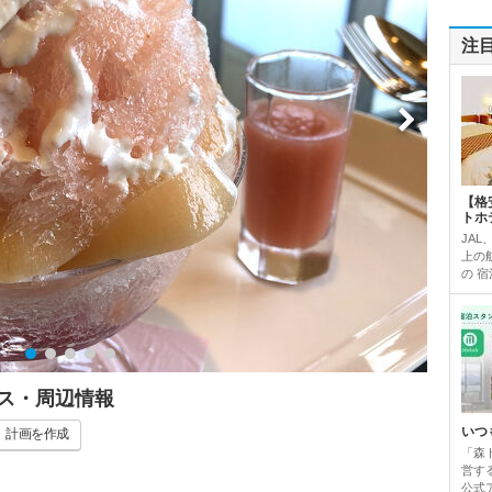
注
【格
トホ
JAL
上の
の 宿
ス・周辺情報
いつ
計画
を作成
「森
営す
公式