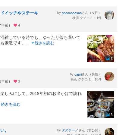
ンドイッチやステーキ
by
さん（女性）
phoooooosan
横浜 クチコミ：1件
約7年前）
4
大混雑している時でも、ゆったり落ち着いて
めも素敵です。
...
続きを読む
1
by
さん（男性）
capri
横浜 クチコミ：18件
約8年前）
3
楽しみにして、2019年初のお出かけで訪れ
続きを読む
3
しい。
by
さん（非公開）
タヌチーノ