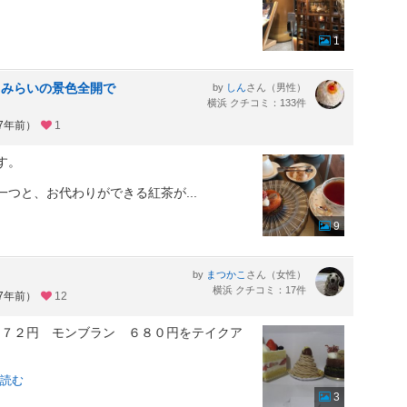
1
とみらいの景色全開で
by
さん（男性）
しん
横浜 クチコミ：133件
約7年前）
1
す。
が一つと、お代わりができる紅茶が
...
9
by
さん（女性）
まつかこ
横浜 クチコミ：17件
約7年前）
12
５７２円 モンブラン ６８０円をテイクア
読む
3