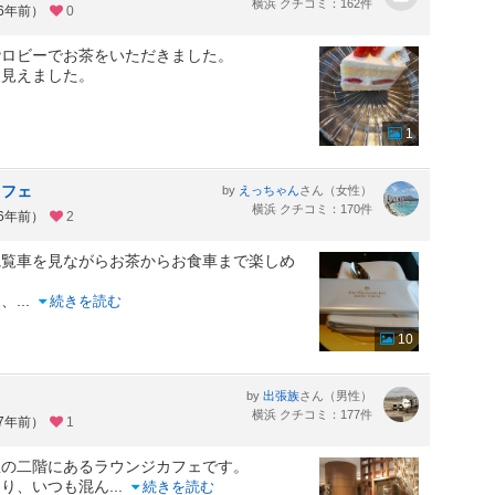
横浜 クチコミ：162件
約6年前）
0
階ロビーでお茶をいただきました。
に見えました。
1
カフェ
by
さん（女性）
えっちゃん
横浜 クチコミ：170件
約6年前）
2
観覧車を見ながらお茶からお食車まで楽しめ
品、
...
続きを読む
10
by
さん（男性）
出張族
横浜 クチコミ：177件
約7年前）
1
急の二階にあるラウンジカフェです。
あり、いつも混ん
...
続きを読む