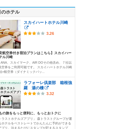
目のホテル
スカイハートホテル川崎
3.26
PR
安航空券付き宿泊プランはこちら】スカイハー
テル川崎
、ANA、スカイマーク、AIR DOその他含め、７社以
航空券をご利用可能です。 スカイハートホテル川崎
泊+航空券（ダイナミックパッ...
ラフォーレ倶楽部 箱根強
羅 湯の棲
3.32
PR
もの旅をもっと便利に、もっとおトクに
トラストホテルズアプリ」 森トラストグループが運
るホテルをベストレートでかんたんに予約ができる
アプリ。泊まるたびにスタンプが貯まるスタンプ