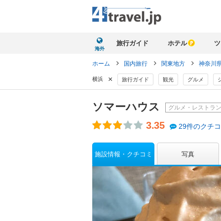
旅行ガイド
ホテル
ツ
海外
ホーム
国内旅行
関東地方
神奈川
×
横浜
旅行ガイド
観光
グルメ
ソマーハウス
グルメ・レストラ
3.35
29件のクチ
施設情報・クチコミ
写真