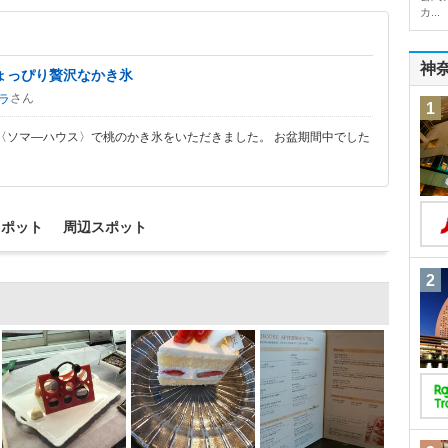
カ...
神
ょっぴり贅沢なかき氷
さん
ラ
1
〈ソマ―ハウス〉で桃のかき氷をいただきました。 お盆期間中でした
スポット
周辺スポット
2