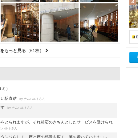
3
をもっと見る
（61枚）
コミ）
らい駅直結
by
さん
ナムハルト
です
by
さん
ナムハルト
料をとられますが、それ相応のきちんとしたサービスを受けられ
さん
ムハルト
ラウンジらしく、席と席の感覚も広く、落ち着いています
by