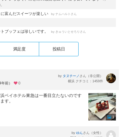
ん
ィに富んだスイーツが楽しい
by
さん
ナムハルト
ートブッフェは珍しいです。
by
さん
きゅういとせろり
満足度
投稿日
by
さん（非公開）
タヌチーノ
横浜 クチコミ：1459件
約4年前）
0
横浜ベイホテル東急は一番目立たないのです
します。
1
by
さん（女性）
ゆん