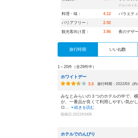
さ
ナムハルト
料理・味：
4.12
バラエテ
バリアフリー：
2.92
観光客向け度：
3.86
夜のデザ
旅行時期
いいね数
1～20件（全29件中）
ホワイトデー
3.5
旅行時期：2022/03（
みなとみらいの３つのホテルの中で、
が、一番品が良くて利用しやすい気が
ロ
...
続きを読む
投稿日:2022/03/08
ホテルでのんびり