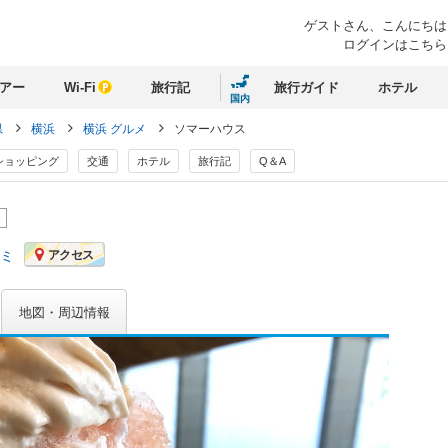
ゲストさん、
こんにちは
ログインはこちら
アー
Wi-Fi
旅行記
旅行ガイド
ホテル
国内
県
横浜
横浜 グルメ
ソマーハウス
ショッピング
交通
ホテル
旅行記
Q＆A
ン
コミ
アクセス
地図・周辺情報