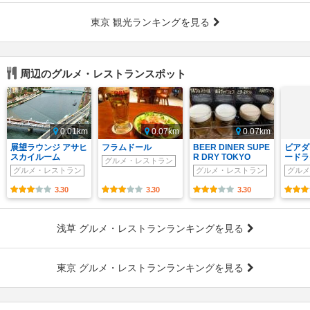
東京 観光ランキングを見る
周辺のグルメ・レストランスポット
0.01km
0.07km
0.07km
展望ラウンジ アサヒ
フラムドール
BEER DINER SUPE
ビアダ
スカイルーム
R DRY TOKYO
ードラ
グルメ・レストラン
グルメ・レストラン
グルメ・レストラン
グルメ
3.30
3.30
3.30
浅草 グルメ・レストランランキングを見る
東京 グルメ・レストランランキングを見る