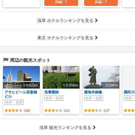
詳細
詳細
浅草 ホテルランキングを見る
東京 ホテルランキングを見る
周辺の観光スポット
0.02km
0.05km
0.09km
アサヒビール吾妻橋
浩養園跡
勝海舟銅像
隅田川
ビル
名所・史跡
名所・史跡
自然・
名所・史跡
3.86
3.23
3.37
浅草 観光ランキングを見る