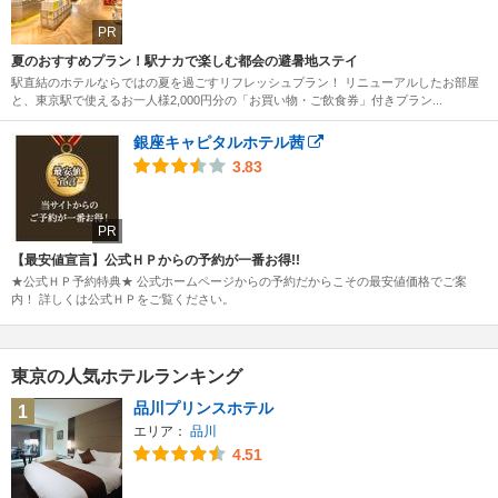
PR
夏のおすすめプラン！駅ナカで楽しむ都会の避暑地ステイ
駅直結のホテルならではの夏を過ごすリフレッシュプラン！ リニューアルしたお部屋
と、東京駅で使えるお一人様2,000円分の「お買い物・ご飲食券」付きプラン...
銀座キャピタルホテル茜
3.83
PR
【最安値宣言】公式ＨＰからの予約が一番お得!!
★公式ＨＰ予約特典★ 公式ホームページからの予約だからこその最安値価格でご案
内！ 詳しくは公式ＨＰをご覧ください。
東京の人気ホテルランキング
品川プリンスホテル
1
エリア：
品川
4.51