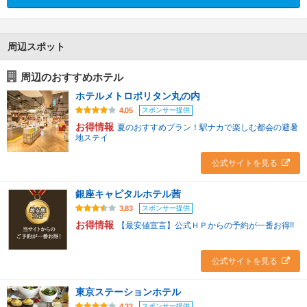
周辺スポット
周辺のおすすめホテル
ホテルメトロポリタン丸の内
スポンサー提供
4.05
お得情報
夏のおすすめプラン！駅ナカで楽しむ都会の避暑
地ステイ
公式サイトを見る
銀座キャピタルホテル茜
スポンサー提供
3.83
お得情報
【最安値宣言】公式ＨＰからの予約が一番お得!!
公式サイトを見る
東京ステーションホテル
スポンサー提供
4.32