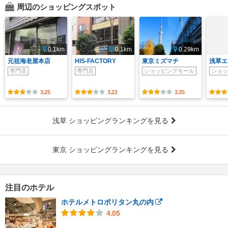
周辺のショッピングスポット
0.1km
0.1km
0.29km
元祖海老屋本店
HIS-FACTORY
東京ミズマチ
浅草エ
専門店
専門店
ショッピングモール
ショッ
3.25
3.22
3.35
浅草 ショッピングランキングを見る
東京 ショッピングランキングを見る
注目のホテル
ホテルメトロポリタン丸の内
4.05