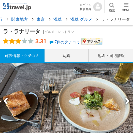
ログイン
新規登録
検索
MENU
行
関東地方
東京
浅草
浅草 グルメ
ラ・ラナリータ
ラ・ラナリータ
グルメ・レストラン
3.31
アクセス
7件のクチコミ
施設情報・クチコミ
写真
地図・周辺情報