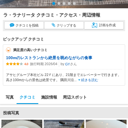
ラ・ラナリータ クチコミ・アクセス・周辺情報
計画
を作成
クチコミ
を投稿
クリップ
する
ピックアップ クチコミ
満足度の高いクチコミ
100mのレストランから絶景を眺めながらの食事
旅行時期 2026/04
by
さん
GY
4.0
アサヒグループ本社ビル 22Ｆにあり、21階までエレベーターで行きます。
高さ100mからの景色は絶景です。 隅田川沿
...
続きを読む
写真
クチコミ
施設情報
周辺スポット
投稿写真