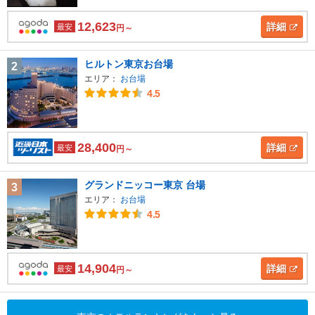
12,623
詳細
最安
円～
ヒルトン東京お台場
2
エリア：
お台場
4.5
28,400
詳細
最安
円～
グランドニッコー東京 台場
3
エリア：
お台場
4.5
14,904
詳細
最安
円～