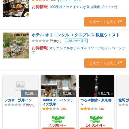
お得情報
100種以上のアイテムが並ぶ朝食ブッフェ付
公式サイトを見る
ホテル オリエンタル エクスプレス 銀座ウエスト
スポンサー提供
評価なし
お得情報
オリエンタルホテルズ＆リゾーツのメンバーシッ
プ
公式サイトを見る
0.16km
0.16km
0.17km
ツカサ 浅草イン
Tabist アーバンステ
つるや旅館＜東京都
龍馬 
イズ浅草
＞
評価なし
2.96
3.07
7,000
14,014
円～
円～