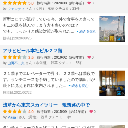
5.0
旅行時期：2020/08（約6年前）
3
by
さん（女性）
浅草 クチコミ：23件
ウェンディ
新型コロナが流行している今、外で食事をと言って
も二の足を踏んでしまう方も多いのでは？
でも、しっかりと感染対策が取られた
...
続きを読む
投稿日:2020/08/25
6
アサヒビール本社ビル２２階
3.5
旅行時期：2019/02（約8年前）
0
by
さん（非公開）
浅草 クチコミ：55件
山田不二夫
２１階までエレベーターで昇り、２２階へは階段で
す。ランチコースを予約していましたので隅田川が
眼下に見える席に案内されました
...
続きを読む
投稿日:2021/02/22
6
浅草から東京スカイツリー 散策路の中で
4.0
旅行時期：2015/09（約11年前）
0
by
さん（男性）
浅草 クチコミ：3件
MasaT
ランチメニューであればコストパフォーマンスが高