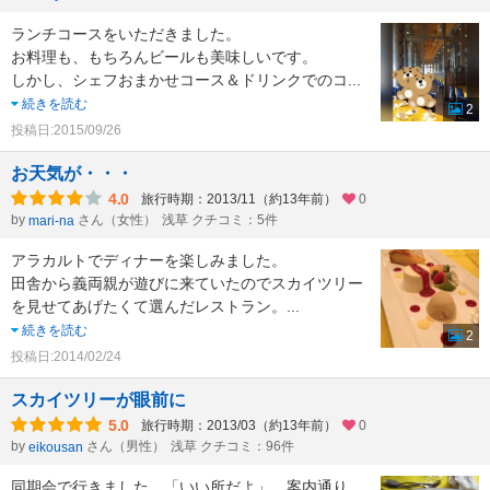
ランチコースをいただきました。
お料理も、もちろんビールも美味しいです。
しかし、シェフおまかせコース＆ドリンクでのコ
...
続きを読む
2
投稿日:2015/09/26
お天気が・・・
4.0
旅行時期：2013/11（約13年前）
0
by
さん（女性）
浅草 クチコミ：5件
mari-na
アラカルトでディナーを楽しみました。
田舎から義両親が遊びに来ていたのでスカイツリー
を見せてあげたくて選んだレストラン。
...
続きを読む
2
投稿日:2014/02/24
スカイツリーが眼前に
5.0
旅行時期：2013/03（約13年前）
0
by
さん（男性）
浅草 クチコミ：96件
eikousan
同期会で行きました。「いい所だよ」、案内通り。