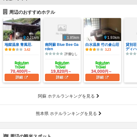
周辺のおすすめホテル
0.21km
1.85km
1.93km
地獄温泉 青風荘.
南阿蘇 Blue Bee Ga
白水温泉 竹の倉山荘
貸別荘
rden
ディハ
3.42
3.23
評価なし
70,400
19,820
34,000
円～
円～
円～
詳細
詳細
詳細
阿蘇 ホテルランキングを見る
熊本県 ホテルランキングを見る
周辺の観光スポット