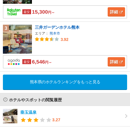
15,300
詳細
最安
円～
三井ガーデンホテル熊本
3
エリア：
熊本市
3.92
6,546
詳細
最安
円～
熊本県のホテルランキングをもっと見る
ホテルやスポットの閲覧履歴
垂玉温泉
3.27