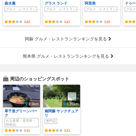
曲水庵
グラス ランド
阿里美
ドゥー
グルメ・レストラン
グルメ・レストラン
グルメ・レストラン
グルメ
3.22
3.21
3.20
阿蘇 グルメ・レストランランキングを見る
熊本県 グルメ・レストランランキングを見る
周辺のショッピングスポット
2.9km
3.25km
草千里グリーンパー
南阿蘇 サンクチュア
ク
リ
お土産屋・直売所・
専門店
特産品
3.31
3.21