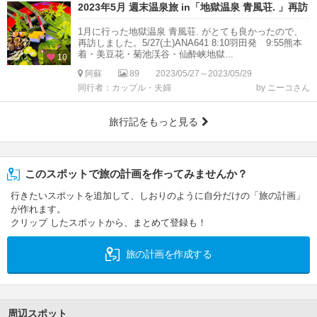
2023年5月 週末温泉旅 in「地獄温泉 青風荘. 」再訪
1月に行った地獄温泉 青風荘. がとても良かったので、
再訪しました。5/27(土)ANA641 8:10羽田発 9:55熊本
着・美豆花・菊池渓谷・仙酔峡地獄...
10
阿蘇
89
2023/05/27～2023/05/29
同行者：カップル・夫婦
by ニーコさん
旅行記をもっと見る
このスポットで旅の計画を作ってみませんか？
行きたいスポットを追加して、しおりのように自分だけの「旅の計画」
が作れます。
クリップ したスポットから、まとめて登録も！
旅の計画を作成する
周辺スポット