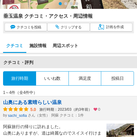
垂玉温泉 クチコミ・アクセス・周辺情報
計画
を作成
クチコミ
を投稿
クリップ
する
クチコミ
施設情報
周辺スポット
クチコミ・評判
旅行時期
いいね数
満足度
投稿日
1～4件（全4件中）
山奥にある素晴らしい温泉
5.0
旅行時期：2023/03（約3年前）
0
by
さん（女性）
阿蘇 クチコミ：1件
sachi_sofia
阿蘇旅行の帰りに訪れました。
山奥にありますが、道は綺麗なのでスイスイ行けま