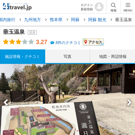
ログイン
新規登録
検索
MENU
国内旅行
九州地方
熊本県
阿蘇
阿蘇 観光
垂玉温泉
垂玉温泉
温泉
3.27
アクセス
4件のクチコミ
施設情報・クチコミ
写真
地図・周辺情報