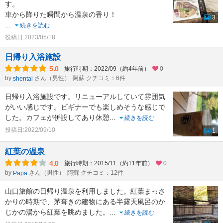
す。
車から降りた瞬間から温泉の香り！
3
...
続きを読む
投稿日:2023/05/18
日帰り入浴施設
5.0
旅行時期：2022/09（約4年前）
0
by
さん（男性）
阿蘇 クチコミ：6件
shentai
日帰り入浴施設です。リニューアルしていて雰囲気
がいい感じです。ビギナーでも楽しめそうな感じで
した。カフェが併設してあり休憩
...
続きを読む
投稿日:2022/09/10
1
紅葉の温泉
4.0
旅行時期：2015/11（約11年前）
0
by
さん（男性）
阿蘇 クチコミ：12件
Papa
山口旅館の日帰り温泉を利用しました。紅葉まっさ
かりの時期で、茅葺きの建物にある半露天風呂のか
じかの湯から紅葉を眺めました。
...
続きを読む