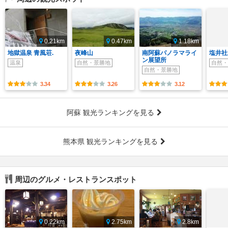
0.21km
0.47km
1.18km
地獄温泉 青風荘.
夜峰山
南阿蘇パノラマライ
塩井社
ン展望所
温泉
自然・景勝地
自然・
自然・景勝地
3.34
3.26
3.12
阿蘇 観光ランキングを見る
熊本県 観光ランキングを見る
周辺のグルメ・レストランスポット
0.22km
2.75km
2.8km