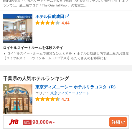
ReFaの美容・リカバリーアイテムを客室で体験できる宿泊プランのご紹介です！ 本プ
ランでは、最上層フロア「The Oriental Floor」の客室に...
ホテル日航成田
4.44
PR
ロイヤルスイートルームを体験ステイ
▼ ロイヤルスイートルームで優雅なひとときを ▼ ホテル日航成田内で最上級のお部屋
【ロイヤルスイートツインルーム（132平米)】をたくさんのお客様にお...
千葉県の人気ホテルランキング
東京ディズニーシー ホテルミラコスタ（R）
1
エリア：
東京ディズニーリゾート
4.71
98,000
詳細
最安
円～