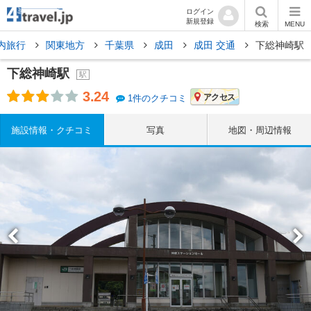
ログイン
新規登録
検索
MENU
内旅行
関東地方
千葉県
成田
成田 交通
下総神崎駅
下総神崎駅
駅
3.24
アクセス
1件のクチコミ
施設情報・クチコミ
写真
地図・周辺情報