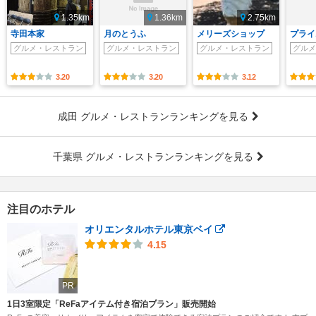
1.35km
1.36km
2.75km
寺田本家
月のとうふ
メリーズショップ
プライ
グルメ・レストラン
グルメ・レストラン
グルメ・レストラン
グルメ
3.20
3.20
3.12
成田 グルメ・レストランランキングを見る
千葉県 グルメ・レストランランキングを見る
注目のホテル
オリエンタルホテル東京ベイ
4.15
PR
1日3室限定「ReFaアイテム付き宿泊プラン」販売開始