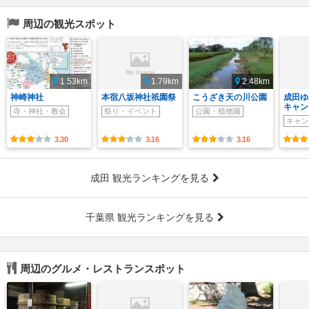
周辺の観光スポット
1.53km
1.79km
2.48km
神崎神社
本宿八坂神社祇園祭
こうざき天の川公園
成田ゆ
キャン
寺・神社・教会
祭り・イベント
公園・植物園
キャン
3.30
3.16
3.16
成田 観光ランキングを見る
千葉県 観光ランキングを見る
周辺のグルメ・レストランスポット