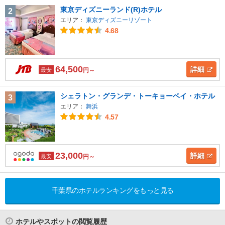
東京ディズニーランド(R)ホテル
2
エリア：
東京ディズニーリゾート
4.68
64,500
詳細
最安
円～
シェラトン・グランデ・トーキョーベイ・ホテル
3
エリア：
舞浜
4.57
23,000
詳細
最安
円～
千葉県のホテルランキングをもっと見る
ホテルやスポットの閲覧履歴