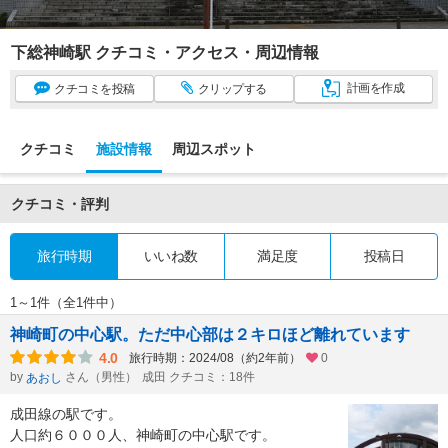
下総神崎駅 クチコミ・アクセス・周辺情報
計画
を作成
クチコミ
を投稿
クリップ
する
クチコミ
施設情報
周辺スポット
クチコミ・評判
旅行時期
いいね数
満足度
投稿日
1～1件（全1件中）
神崎町の中心駅。ただ中心部は２キロほど離れています
4.0
旅行時期：2024/08（約2年前）
0
by
さん（男性）
成田 クチコミ：18件
あおし
成田線の駅です。
人口約６０００人、神崎町の中心駅です。