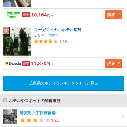
10,164
詳細
最安
円～
リーガロイヤルホテル広島
3
エリア：
広島市
4.29
11,870
詳細
最安
円～
広島県のホテルランキングをもっと見る
ホテルやスポットの閲覧履歴
皆実町六丁目停留場
3.21