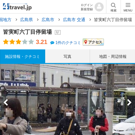
ログイン
新規登録
検索
MENU
国地方
広島県
広島市
広島市 交通
皆実町六丁目停留場
皆実町六丁目停留場
駅
3.21
アクセス
1件のクチコミ
施設情報・クチコミ
写真
地図・周辺情報