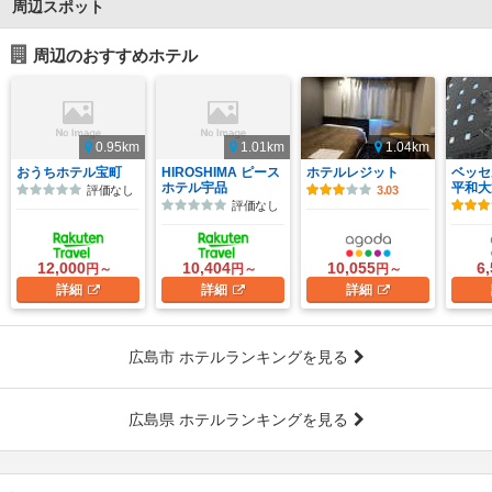
周辺スポット
周辺のおすすめホテル
0.95km
1.01km
1.04km
おうちホテル宝町
HIROSHIMA ピース
ホテルレジット
ベッセ
ホテル宇品
平和大
評価なし
3.03
評価なし
12,000
10,404
10,055
6
円～
円～
円～
詳細
詳細
詳細
広島市 ホテルランキングを見る
広島県 ホテルランキングを見る