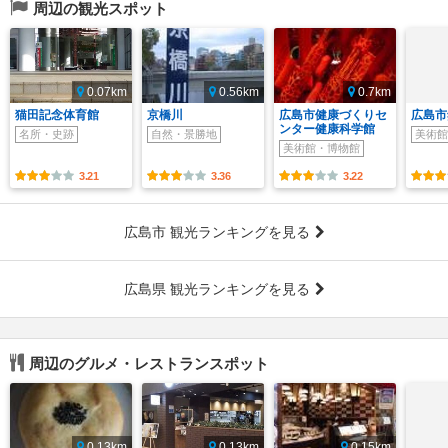
周辺の観光スポット
0.07km
0.56km
0.7km
猫田記念体育館
京橋川
広島市健康づくりセ
広島市
ンター健康科学館
名所・史跡
自然・景勝地
美術館
美術館・博物館
3.21
3.36
3.22
広島市 観光ランキングを見る
広島県 観光ランキングを見る
周辺のグルメ・レストランスポット
0.13km
0.13km
0.15km