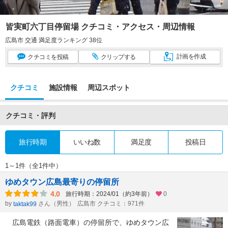
皆実町六丁目停留場 クチコミ・アクセス・周辺情報
広島市 交通 満足度ランキング 38位
計画
を作成
クチコミ
を投稿
クリップ
する
クチコミ
施設情報
周辺スポット
クチコミ・評判
旅行時期
いいね数
満足度
投稿日
1～1件（全1件中）
ゆめタウン広島最寄りの停留所
4.0
旅行時期：2024/01（約3年前）
0
by
さん（男性）
広島市 クチコミ：971件
taktak99
広島電鉄（路面電車）の停留所で、ゆめタウン広