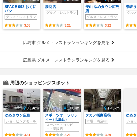
SPACE 092 おぐに
湊商店
美山 ゆめタウン広島
讃岐う
パン
店
グルメ・レストラン
グルメ
グルメ・レストラン
グルメ・レストラン
3.08
3.21
3.12
広島市 グルメ・レストランランキングを見る
広島県 グルメ・レストランランキングを見る
周辺のショッピングスポット
0.19km
1.06km
1.45km
ゆめタウン広島
スポーツオーソリテ
タカノ橋商店街
ゆめタ
ィー (広島店)
ショッピングモール
市場・商店街
ショッ
スーパー・コンビ
ニ・量販店
3.31
3.21
3.29