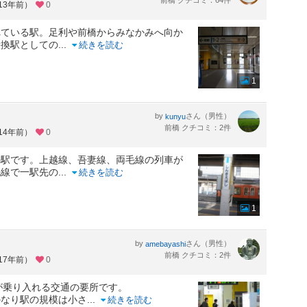
前橋 クチコミ：64件
13年前）
0
れている駅。足利や前橋からみなかみへ向か
乗換駅としての
...
続きを読む
1
by
さん（男性）
kunyu
前橋 クチコミ：2件
14年前）
0
の駅です。上越線、吾妻線、両毛線の列車が
毛線で一駅先の
...
続きを読む
1
by
さん（男性）
amebayashi
前橋 クチコミ：2件
17年前）
0
が乗り入れる交通の要所です。
かなり駅の規模は小さ
...
続きを読む