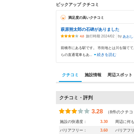
ピックアップ クチコミ
満足度の高いクチコミ
萩原朔太郎の石碑がありました
旅行時期 2024/02
by
あおし
4.0
前橋市にある駅です。 市街地とは川を隔て
続きを読む
らの直通電車もあ
...
クチコミ
施設情報
周辺スポット
クチコミ・評判
3.28
（8件のクチコ
施設の快適度：
3.30
周辺に何
バリアフリー：
3.60
バリアフ