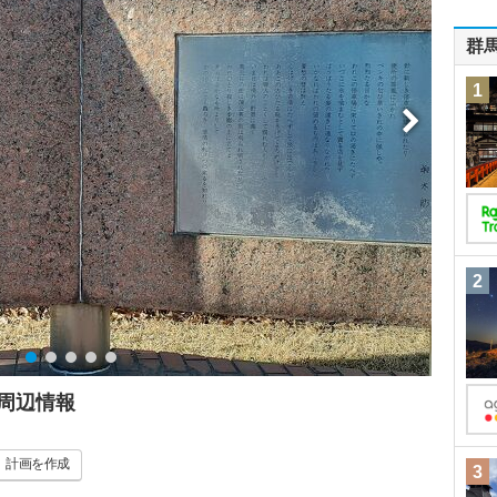
群
1
2
周辺情報
計画
を作成
3