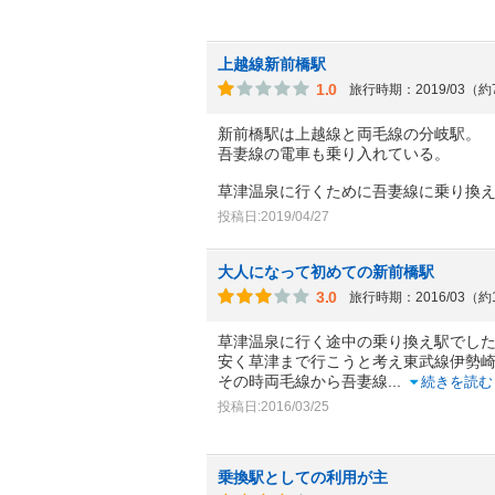
上越線新前橋駅
1.0
旅行時期：2019/03（
新前橋駅は上越線と両毛線の分岐駅。
吾妻線の電車も乗り入れている。
草津温泉に行くために吾妻線に乗り換
投稿日:2019/04/27
大人になって初めての新前橋駅
3.0
旅行時期：2016/03（約
草津温泉に行く途中の乗り換え駅でし
安く草津まで行こうと考え東武線伊勢
その時両毛線から吾妻線
...
続きを読む
投稿日:2016/03/25
乗換駅としての利用が主