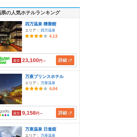
馬県の人気ホテルランキング
四万温泉 積善館
エリア：
四万温泉
4.13
23,100
詳細
最安
円～
万座プリンスホテル
エリア：
万座温泉
4.04
9,158
詳細
最安
円～
万座温泉 日進舘
エリア：
万座温泉