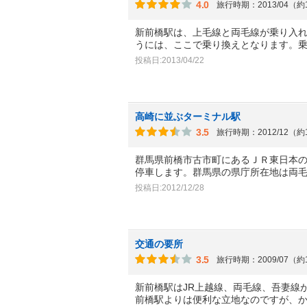
4.0
旅行時期：2013/04（約
新前橋駅は、上毛線と両毛線が乗り入
うには、ここで乗り換えとなります。
投稿日:2013/04/22
高崎に並ぶターミナル駅
3.5
旅行時期：2012/12（約
群馬県前橋市古市町にあるＪＲ東日本
停車します。群馬県の県庁所在地は両
投稿日:2012/12/28
交通の要所
3.5
旅行時期：2009/07（約
新前橋駅はJR上越線、両毛線、吾妻線
前橋駅よりは便利な立地なのですが、