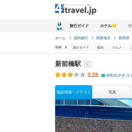
旅行ガイド
ホテル
ツ
海外
ホーム
国内旅行
関東地方
群馬県
×
前橋
旅行ガイド
観光
グルメ
新前橋駅
駅
3.28
8件のクチコ
施設情報・クチコミ
写真