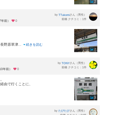
2
by
さん（男性）
TTukomi
前橋 クチコミ：1件
約7年前）
0
え長野原草津
...
続きを読む
2
by
さん（男性）
TONY
前橋 クチコミ：1件
10年前）
0
た。
崎経由で行くことに、
3
by
さん（男性）
たびたび