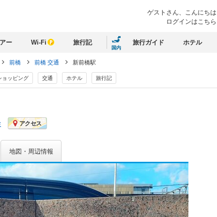
ゲストさん、
こんにちは
ログインはこちら
アー
Wi-Fi
旅行記
旅行ガイド
ホテル
国内
前橋
前橋 交通
新前橋駅
ショッピング
交通
ホテル
旅行記
ミ
アクセス
地図・周辺情報