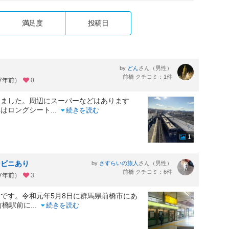
満足度
投稿日
by
さん（男性）
どん
前橋 クチコミ：1件
約7年前）
0
しました。周辺にスーパーなどはあります
車はロングシート
...
続きを読む
1
ンビニあり
by
さん（男性）
さすらいの旅人
前橋 クチコミ：6件
約7年前）
3
です。令和元年5月8日に群馬県前橋市にあ
前橋駅前に
...
続きを読む