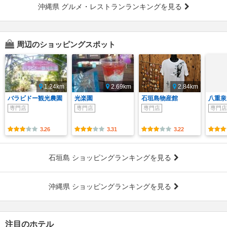
沖縄県 グルメ・レストランランキングを見る
周辺のショッピングスポット
1.24km
2.69km
2.84km
バラビドー観光農園
光楽園
石垣島物産館
八重泉
専門店
専門店
専門店
専門店
3.26
3.31
3.22
石垣島 ショッピングランキングを見る
沖縄県 ショッピングランキングを見る
注目のホテル