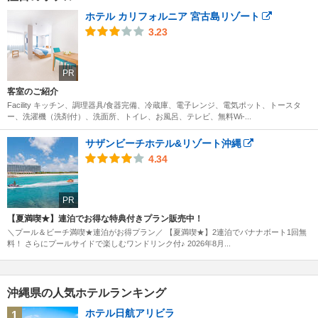
ホテル カリフォルニア 宮古島リゾート
3.23
PR
客室のご紹介
Facility キッチン、調理器具/食器完備、冷蔵庫、電子レンジ、電気ポット、トースタ
ー、洗濯機（洗剤付）、洗面所、トイレ、お風呂、テレビ、無料Wi-...
サザンビーチホテル&リゾート沖縄
4.34
PR
【夏満喫★】連泊でお得な特典付きプラン販売中！
＼プール＆ビーチ満喫★連泊がお得プラン／ 【夏満喫★】2連泊でバナナボート1回無
料！ さらにプールサイドで楽しむワンドリンク付♪ 2026年8月...
沖縄県の人気ホテルランキング
ホテル日航アリビラ
1