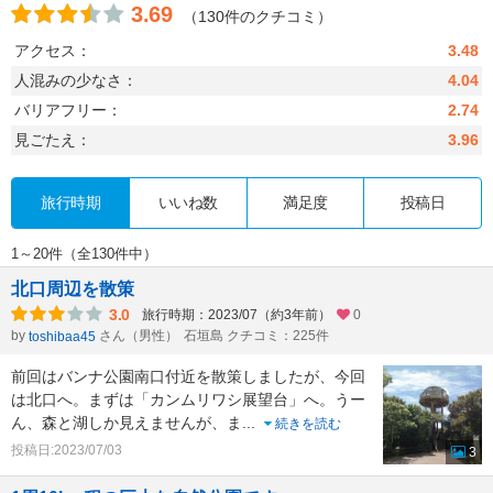
3.69
（130件のクチコミ）
アクセス：
3.48
人混みの少なさ：
4.04
バリアフリー：
2.74
見ごたえ：
3.96
旅行時期
いいね数
満足度
投稿日
1～20件（全130件中）
北口周辺を散策
3.0
旅行時期：2023/07（約3年前）
0
by
さん（男性）
石垣島 クチコミ：225件
toshibaa45
前回はバンナ公園南口付近を散策しましたが、今回
は北口へ。まずは「カンムリワシ展望台」へ。うー
ん、森と湖しか見えませんが、ま
...
続きを読む
投稿日:2023/07/03
3