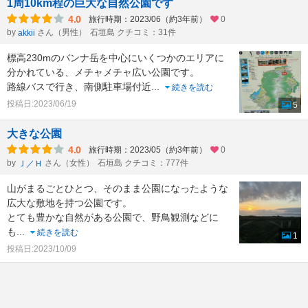
1周10km程の巨大な自然公園です
4.0
旅行時期：2023/06（約3年前）
0
by
さん（男性）
石垣島 クチコミ：31件
akkii
標高230mのバンナ岳を中心にいくつかのエリアに
分かれている、メチャメチャ広い公園です。
路線バスで行き、南側駐車場付近
...
続きを読む
投稿日:2023/06/19
5
大きな公園
4.0
旅行時期：2023/05（約3年前）
0
by
さん（女性）
石垣島 クチコミ：777件
Ｊ／Ｈ
山がまるごとひとつ、そのまま公園になったような
広大な敷地を持つ公園です。
とても豊かな自然がある公園で、野鳥観測などに
も
...
続きを読む
1
投稿日:2023/10/09