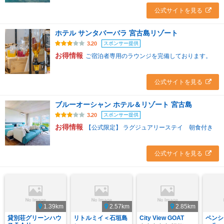
公式サイトを見る
ホテル サンタバーバラ 宮古島リゾート
スポンサー提供
3.20
お得情報
ご宿泊者専用のラウンジを完備しております。
公式サイトを見る
ブルーオーシャン ホテル＆リゾート 宮古島
スポンサー提供
3.20
お得情報
【公式限定】 ラグジュアリーステイ 朝食付き
公式サイトを見る
1.39km
2.57km
2.85km
貸別荘グリーンハウ
リトルミイ＜石垣島
City View GOAT
ペンシ