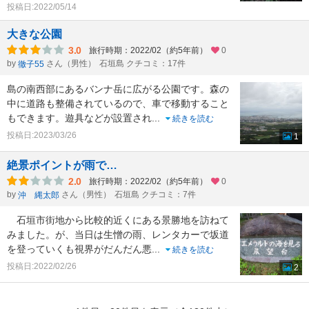
投稿日:2022/05/14
大きな公園
3.0
旅行時期：2022/02（約5年前）
0
by
さん（男性）
石垣島 クチコミ：17件
徹子55
島の南西部にあるバンナ岳に広がる公園です。森の
中に道路も整備されているので、車で移動すること
もできます。遊具などが設置され
...
続きを読む
投稿日:2023/03/26
1
絶景ポイントが雨で…
2.0
旅行時期：2022/02（約5年前）
0
by
さん（男性）
石垣島 クチコミ：7件
沖 縄太郎
石垣市街地から比較的近くにある景勝地を訪ねて
みました。が、当日は生憎の雨、レンタカーで坂道
を登っていくも視界がだんだん悪
...
続きを読む
投稿日:2022/02/26
2