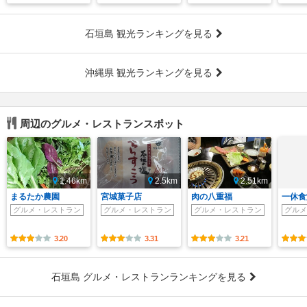
石垣島 観光ランキングを見る
沖縄県 観光ランキングを見る
周辺のグルメ・レストランスポット
1.46km
2.5km
2.51km
まるたか農園
宮城菓子店
肉の八重福
一休食
グルメ・レストラン
グルメ・レストラン
グルメ・レストラン
グルメ
3.20
3.31
3.21
石垣島 グルメ・レストランランキングを見る