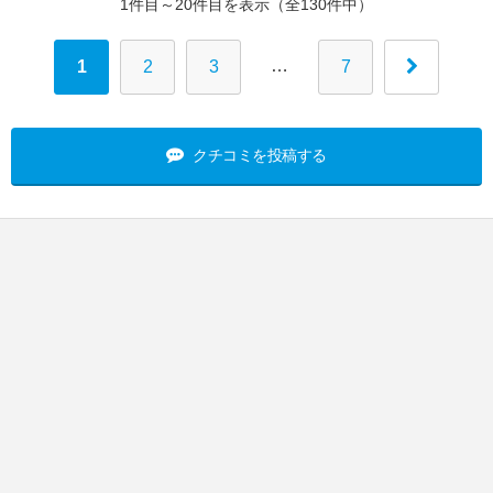
1件目～20件目を表示（全130件中）
…
1
2
3
7
クチコミを投稿する