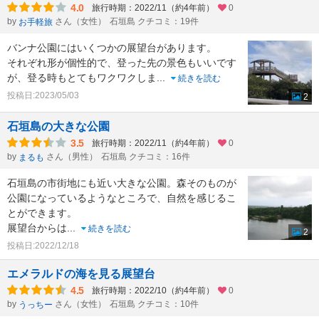
4.0
旅行時期：2022/11（約4年前）
0
by
さん（女性）
石垣島 クチコミ：19件
お手軽旅
バンナ公園にはいくつかの展望台があります。
それぞれ形が個性的で、登った先の景色もいいです
が、登る時もとてもワクワクしま
...
続きを読む
投稿日:2023/05/03
2
石垣島の大きな公園
3.5
旅行時期：2022/11（約4年前）
0
by
さん（男性）
石垣島 クチコミ：16件
まるも
石垣島の市街地にも近い大きな公園。森そのものが
公園になっているようなところで、自然を感じるこ
とができます。
展望台からは
...
続きを読む
2
投稿日:2022/12/18
エメラルドの海を見る展望台
4.5
旅行時期：2022/10（約4年前）
0
by
さん（女性）
石垣島 クチコミ：10件
うっちー