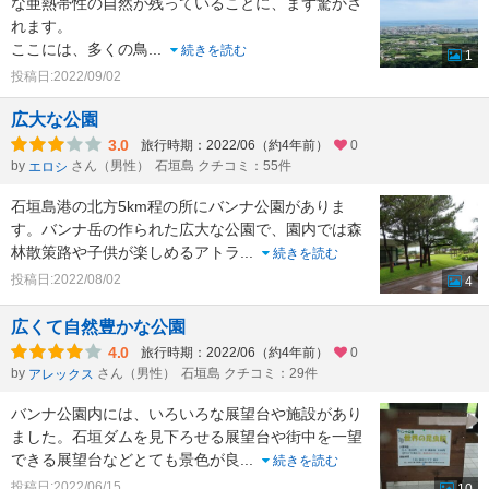
な亜熱帯性の自然が残っていることに、まず驚かさ
れます。
ここには、多くの鳥
...
続きを読む
1
投稿日:2022/09/02
広大な公園
3.0
旅行時期：2022/06（約4年前）
0
by
さん（男性）
石垣島 クチコミ：55件
エロシ
石垣島港の北方5km程の所にバンナ公園がありま
す。バンナ岳の作られた広大な公園で、園内では森
林散策路や子供が楽しめるアトラ
...
続きを読む
投稿日:2022/08/02
4
広くて自然豊かな公園
4.0
旅行時期：2022/06（約4年前）
0
by
さん（男性）
石垣島 クチコミ：29件
アレックス
バンナ公園内には、いろいろな展望台や施設があり
ました。石垣ダムを見下ろせる展望台や街中を一望
できる展望台などとても景色が良
...
続きを読む
投稿日:2022/06/15