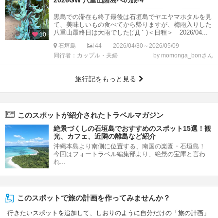
2026GW 八重山諸島への旅-4
黒島での滞在も終了最後は石垣島でヤエヤマホタルを見
て、美味しいもの食べてから帰りますが、梅雨入りした
八重山最終日は大雨でした(;´Д｀)＜日程＞ 2026/04...
10
石垣島
44
2026/04/30～2026/05/09
同行者：カップル・夫婦
by momonga_bonさん
旅行記をもっと見る
このスポットが紹介されたトラベルマガジン
絶景づくしの石垣島でおすすめのスポット15選！観
光、カフェ、近隣の離島など紹介
沖縄本島より南側に位置する、南国の楽園・石垣島！
今回はフォートラベル編集部より、絶景の宝庫と言わ
れ...
このスポットで旅の計画を作ってみませんか？
行きたいスポットを追加して、しおりのように自分だけの「旅の計画」