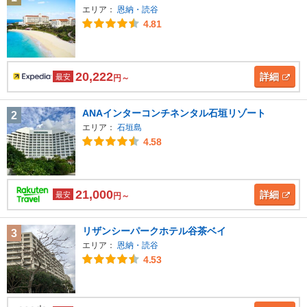
エリア：
恩納・読谷
4.81
20,222
詳細
最安
円～
ANAインターコンチネンタル石垣リゾート
2
エリア：
石垣島
4.58
21,000
詳細
最安
円～
リザンシーパークホテル谷茶ベイ
3
エリア：
恩納・読谷
4.53