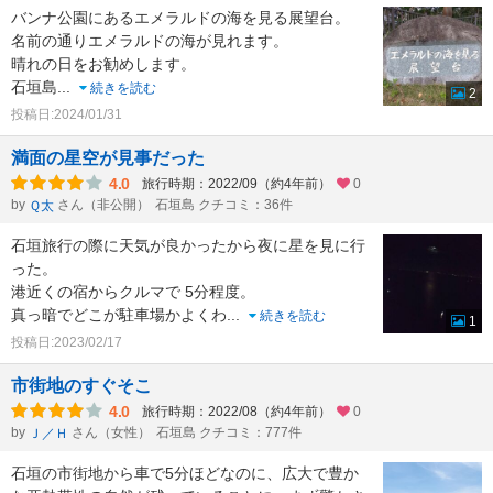
バンナ公園にあるエメラルドの海を見る展望台。
名前の通りエメラルドの海が見れます。
晴れの日をお勧めします。
石垣島
...
続きを読む
2
投稿日:2024/01/31
満面の星空が見事だった
4.0
旅行時期：2022/09（約4年前）
0
by
さん（非公開）
石垣島 クチコミ：36件
Ｑ太
石垣旅行の際に天気が良かったから夜に星を見に行
った。
港近くの宿からクルマで 5分程度。
真っ暗でどこが駐車場かよくわ
...
続きを読む
1
投稿日:2023/02/17
市街地のすぐそこ
4.0
旅行時期：2022/08（約4年前）
0
by
さん（女性）
石垣島 クチコミ：777件
Ｊ／Ｈ
石垣の市街地から車で5分ほどなのに、広大で豊か