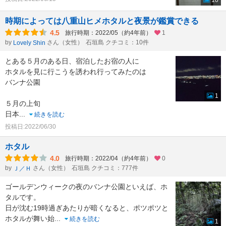
10
時期によっては八重山ヒメホタルと夜景が鑑賞できる
4.5
旅行時期：2022/05（約4年前）
1
by
さん（女性）
石垣島 クチコミ：10件
Lovely Shin
とある５月のある日、宿泊したお宿の人に
ホタルを見に行こうを誘われ行ってみたのは
バンナ公園
1
５月の上旬
日本
...
続きを読む
投稿日:2022/06/30
ホタル
4.0
旅行時期：2022/04（約4年前）
0
by
さん（女性）
石垣島 クチコミ：777件
Ｊ／Ｈ
ゴールデンウィークの夜のバンナ公園といえば、ホ
タルです。
日が沈む19時過ぎあたりが暗くなると、ポツポツと
ホタルが舞い始
...
続きを読む
1