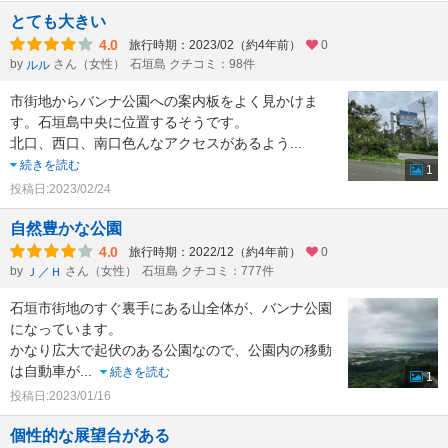
とても大きい
4.0
旅行時期：2023/02（約4年前）
0
by
さん（女性）
石垣島 クチコミ：98件
ルル
市街地からバンナ公園への案内板をよく見かけま
す。石垣島中央に位置するそうです。
北口、西口、南口色んなアクセスがあるよう
...
続きを読む
1
投稿日:2023/02/24
自然豊かな公園
4.0
旅行時期：2022/12（約4年前）
0
by
さん（女性）
石垣島 クチコミ：777件
Ｊ／Ｈ
石垣市街地のすぐ裏手にある山全体が、バンナ公園
になっています。
かなり広大で起伏のある公園なので、公園内の移動
は自動車が
...
続きを読む
1
投稿日:2023/01/16
個性的な展望台がある