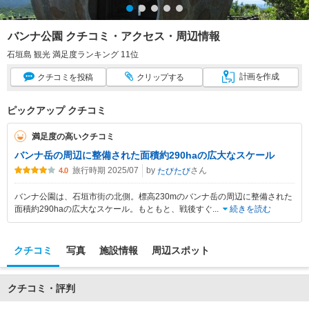
バンナ公園 クチコミ・アクセス・周辺情報
石垣島 観光 満足度ランキング 11位
計画
を作成
クチコミ
を投稿
クリップ
する
ピックアップ クチコミ
満足度の高いクチコミ
バンナ岳の周辺に整備された面積約290haの広大なスケール
旅行時期 2025/07
by
さん
たびたび
4.0
バンナ公園は、石垣市街の北側。標高230mのバンナ岳の周辺に整備された
面積約290haの広大なスケール。もともと、戦後すぐ
...
続きを読む
クチコミ
写真
施設情報
周辺スポット
クチコミ・評判