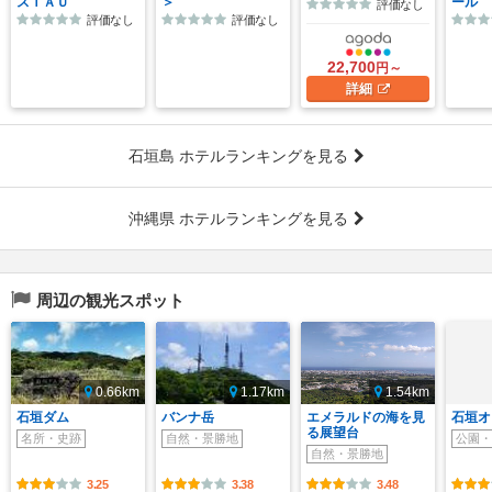
スＴＡＵ
＞
ール
評価なし
評価なし
評価なし
22,700
円～
詳細
石垣島 ホテルランキングを見る
沖縄県 ホテルランキングを見る
周辺の観光スポット
0.66km
1.17km
1.54km
石垣ダム
バンナ岳
エメラルドの海を見
石垣オ
る展望台
名所・史跡
自然・景勝地
公園・
自然・景勝地
3.25
3.38
3.48