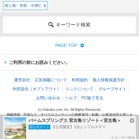
美ら海・本部・今帰仁
キーワード検索
PAGE TOP
ご利用の前にお読みください。
運営会社
広告掲載について
利用規約
個人情報保護方針
外部送信（オプトアウト）
リンクについて
グループサイト
お問い合わせ
ヘルプ
PC版で見る
(c) Kakaku.com, Inc. All Rights Reserved.
掲載情報・写真など、すべてのコンテンツの無断複写・転載・公衆送信等を禁じま
す。
パームスプリングス 宮古島リゾート＜宮古島＞
【公式限定】1泊シンプルステイ
宿公式サイト
スポンサー提供