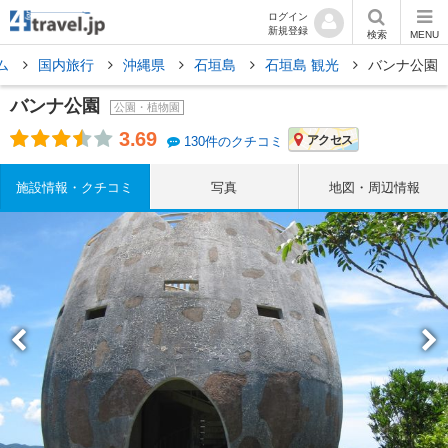
ログイン
新規登録
検索
MENU
ム
国内旅行
沖縄県
石垣島
石垣島 観光
バンナ公園
バンナ公園
公園・植物園
3.69
アクセス
130件のクチコミ
施設情報・クチコミ
写真
地図・周辺情報