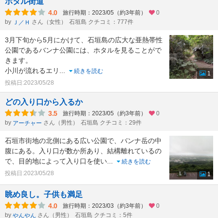
ホタル街道
4.0
旅行時期：2023/05（約3年前）
0
by
さん（女性）
石垣島 クチコミ：777件
Ｊ／Ｈ
3月下旬から5月にかけて、石垣島の広大な亜熱帯性
公園であるバンナ公園には、ホタルを見ることがで
きます。
小川が流れるエリ
...
続きを読む
1
投稿日:2023/05/28
どの入り口から入るか
3.5
旅行時期：2023/05（約3年前）
0
by
さん（男性）
石垣島 クチコミ：29件
アーチャー
石垣市街地の北側にある広い公園で、バンナ岳の中
腹にある。入り口が数か所あり、結構離れているの
で、目的地によって入り口を使い
...
続きを読む
投稿日:2023/05/28
1
眺め良し。子供も満足
4.0
旅行時期：2023/03（約3年前）
0
by
さん（男性）
石垣島 クチコミ：5件
やんやん