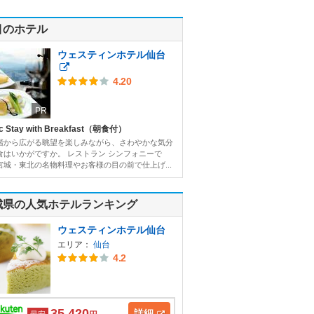
目のホテル
ウェスティンホテル仙台
4.20
PR
c Stay with Breakfast（朝食付）
階から広がる眺望を楽しみながら、さわやかな気分
食はいかがですか。 レストラン シンフォニーで
宮城・東北の名物料理やお客様の目の前で仕上げ...
城県の人気ホテルランキング
ウェスティンホテル仙台
エリア：
仙台
4.2
35,420
詳細
最安