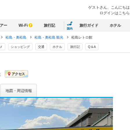
ゲストさん、
こんにちは
ログインはこちら
アー
Wi-Fi
旅行記
旅行ガイド
ホテル
国内
松島・奥松島
松島・奥松島 観光
松島レトロ館
メ
ショッピング
交通
ホテル
旅行記
Q＆A
ミ
アクセス
地図・周辺情報