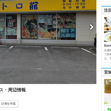
注
Basi
高層
で朝
は、
宮
1
ス・周辺情報
計画
を作成