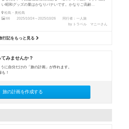
い昭和グッズの量はかなりパナいです。かなりご高齢...
松島・奥松島
66
2025/10/24～2025/10/26
同行者：一人旅
by トラベル マニーさん
旅行記をもっと見る
ってみませんか？
ように自分だけの「旅の計画」が作れます。
録も！
旅の計画を作成する