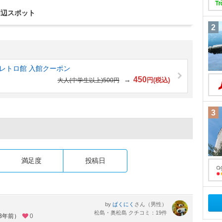
周辺スポット
2
島レトロ館 入館クーポン
450
→
円(税込)
大人(中学生以上)500円
3
満足度
投稿日
by
さん（男性）
ぱくにく
松島・奥松島 クチコミ：19件
約3年前）
0