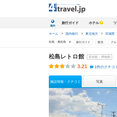
旅行ガイド
ホテル
ツ
海外
ホーム
国内旅行
東北地方
宮城県
×
松島・奥松島
旅行ガイド
観光
グル
松島レトロ館
美術館・博物館
3.21
1件のクチコ
施設情報・クチコミ
写真