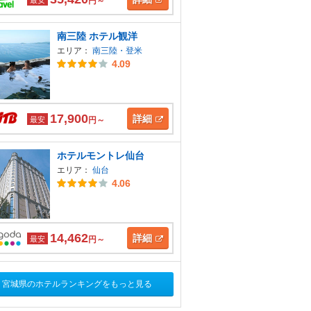
円～
南三陸 ホテル観洋
エリア：
南三陸・登米
4.09
17,900
詳細
最安
円～
ホテルモントレ仙台
エリア：
仙台
4.06
14,462
詳細
最安
円～
宮城県のホテルランキングをもっと見る