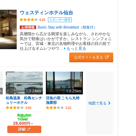
ウェスティンホテル仙台
スポンサー提供
4.20
Basic Stay with Breakfast（朝食付）
お得情報
高層階から広がる眺望を楽しみながら、さわやかな
気分で朝食はいかがですか。レストラン シンフォニ
ーでは、宮城・東北の名物料理やお客様の目の前で
仕上げるオムレツやワ...
もっと見る
公式サイトを見る
m
0.24km
0.25km
松島温泉 松島センチ
活魚の宿 こちら丸特
ュリーホテル
漁業部
地図で見る
3.59
3.22
28,600
円～
詳細