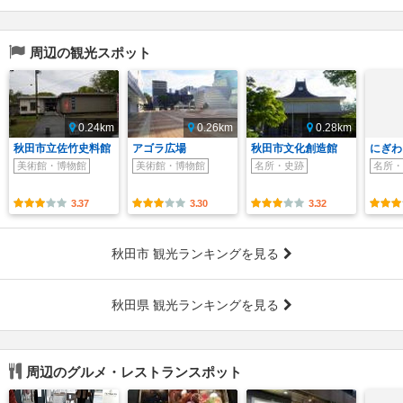
周辺の観光スポット
0.24km
0.26km
0.28km
秋田市立佐竹史料館
アゴラ広場
秋田市文化創造館
にぎわ
美術館・博物館
美術館・博物館
名所・史跡
名所・
3.37
3.30
3.32
秋田市 観光ランキングを見る
秋田県 観光ランキングを見る
周辺のグルメ・レストランスポット