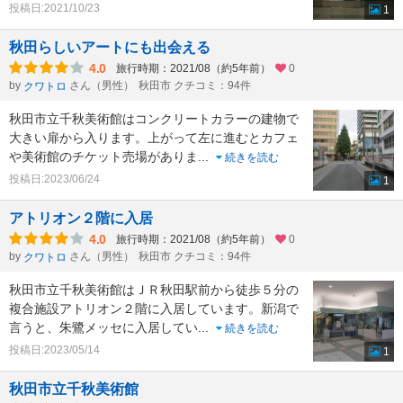
投稿日:2021/10/23
1
秋田らしいアートにも出会える
4.0
旅行時期：2021/08（約5年前）
0
by
さん（男性）
秋田市 クチコミ：94件
クワトロ
秋田市立千秋美術館はコンクリートカラーの建物で
大きい扉から入ります。上がって左に進むとカフェ
や美術館のチケット売場がありま
...
続きを読む
投稿日:2023/06/24
1
アトリオン２階に入居
4.0
旅行時期：2021/08（約5年前）
0
by
さん（男性）
秋田市 クチコミ：94件
クワトロ
秋田市立千秋美術館はＪＲ秋田駅前から徒歩５分の
複合施設アトリオン２階に入居しています。新潟で
言うと、朱鷺メッセに入居してい
...
続きを読む
投稿日:2023/05/14
1
秋田市立千秋美術館