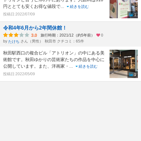
円ととても安くお得な値段で
...
続きを読む
投稿日:2022/07/09
1
令和4年6月から2年間休館！
3.0
旅行時期：2021/12（約5年前）
0
by
さん（男性）
秋田市 クチコミ：65件
たけち
秋田駅西口の複合ビル「アトリオン」の中にある美
術館です。秋田ゆかりの芸術家たちの作品を中心に
公開しています。また、洋画家・
...
続きを読む
投稿日:2022/05/09
1