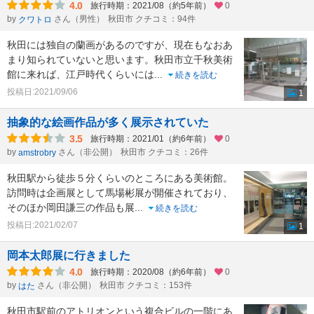
4.0
旅行時期：2021/08（約5年前）
0
by
さん（男性）
秋田市 クチコミ：94件
クワトロ
秋田には独自の蘭画があるのですが、現在もなおあ
まり知られていないと思います。秋田市立千秋美術
館に来れば、江戸時代くらいには
...
続きを読む
投稿日:2021/09/06
1
抽象的な絵画作品が多く展示されていた
3.5
旅行時期：2021/01（約6年前）
0
by
さん（非公開）
秋田市 クチコミ：26件
amstrobry
秋田駅から徒歩５分くらいのところにある美術館。
訪問時は企画展として馬場彬展が開催されており、
そのほか岡田謙三の作品も展
...
続きを読む
投稿日:2021/02/07
1
岡本太郎展に行きました
4.0
旅行時期：2020/08（約6年前）
0
by
さん（非公開）
秋田市 クチコミ：153件
はた
秋田市駅前のアトリオンという複合ビルの一階にあ