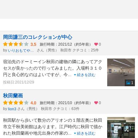
岡田謙三のコレクションが中心
3.5
旅行時期：2021/12（約5年前）
0
by
さん（男性）
秋田市 クチコミ：25件
いりおもてやまねこ
宿泊先のドーミーイン秋田の建物の隣にあってアク
セスが良かったので行ってみました。入場料３１０
円と良心的なのはよいですが、今
...
続きを読む
投稿日:2021/12/29
1
秋田蘭画
4.0
旅行時期：2021/10（約5年前）
0
by
さん（男性）
秋田市 クチコミ：63件
lion3
秋田駅から歩いて数分のアリオンの１階左奥に秋田
市立千秋美術館はあります。江戸時代に秋田で描か
れた秋田蘭画や地元出身の作家の
...
続きを読む