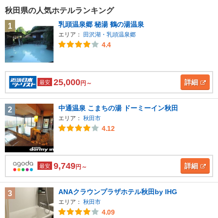
秋田県の人気ホテルランキング
乳頭温泉郷 秘湯 鶴の湯温泉
1
エリア：
田沢湖・乳頭温泉郷
4.4
25,000
詳細
最安
円～
中通温泉 こまちの湯 ドーミーイン秋田
2
エリア：
秋田市
4.12
9,749
詳細
最安
円～
ANAクラウンプラザホテル秋田by IHG
3
エリア：
秋田市
4.09