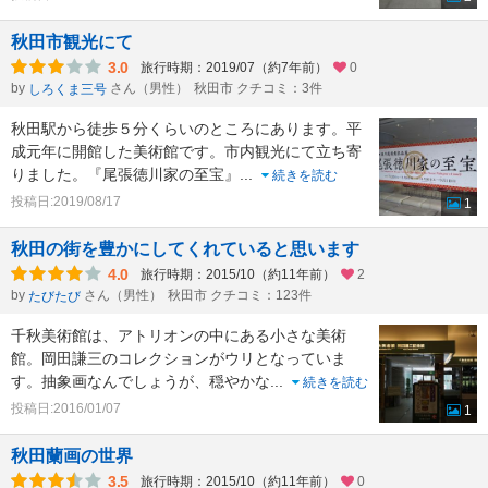
秋田市観光にて
3.0
旅行時期：2019/07（約7年前）
0
by
さん（男性）
秋田市 クチコミ：3件
しろくま三号
秋田駅から徒歩５分くらいのところにあります。平
成元年に開館した美術館です。市内観光にて立ち寄
りました。『尾張徳川家の至宝』
...
続きを読む
投稿日:2019/08/17
1
秋田の街を豊かにしてくれていると思います
4.0
旅行時期：2015/10（約11年前）
2
by
さん（男性）
秋田市 クチコミ：123件
たびたび
千秋美術館は、アトリオンの中にある小さな美術
館。岡田謙三のコレクションがウリとなっていま
す。抽象画なんでしょうが、穏やかな
...
続きを読む
投稿日:2016/01/07
1
秋田蘭画の世界
3.5
旅行時期：2015/10（約11年前）
0