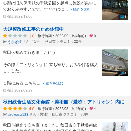
心部は旧久保田城の千秋公園を起点に施設が集中し
ておりみやすいです。すぐそばに
...
続きを読む
投稿日:2022/12/06
1
大規模改修工事のため休館中
1.0
旅行時期：2022/09（約4年前）
0
by
さん（女性）
秋田市 クチコミ：22件
うさぎ姫
秋田へ初めて行きました(^^)
その際「アトリオン」に 立ち寄り、おみやげを購入
しました。
7
１階にある こちら
...
続きを読む
投稿日:2022/09/29
秋田総合生活文化会館・美術館（愛称：アトリオン）内に
4.0
旅行時期：2022/05（約4年前）
4
by
さん（男性）
秋田市 クチコミ：70件
sirokuma123
秋田市観光で立ち寄りました。秋田市立千秋美術館