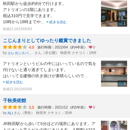
秋田駅から徒歩約8分で行けます。
アトリオンの1階にあります。
税込310円で見学できます。
10時から18時までや
...
続きを読む
1
投稿日:2022/05/03
こじんまりとしてゆったり鑑賞できました
4.0
旅行時期：2022/04（約4年前）
0
by
さん（非公開）
秋田市 クチコミ：29件
エレガンスパッカ→
アトリオンというビルの中にはいっているので気を
付けないと通り過ぎてしまいます。
はいってる建物の吹き抜けが素晴らしいので
...
続きを読む
3
投稿日:2022/05/04
千秋美術館
3.5
旅行時期：2021/12（約5年前）
0
by
さん（男性）
秋田市 クチコミ：35件
ALI
JR秋田駅から歩いて5分ほどの場所にあります。ア
トリオンと言うビルの中にあります。入館料は310