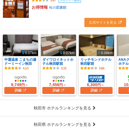
スポンサー提供
3.47
お得情報
杜の図書館
公式サイトを見る
0.07km
0.07km
0.08km
中通温泉 こまちの湯
ダイワロイネットホ
リッチモンドホテル
ANA
ドーミーイン秋田
テル秋田駅前
秋田駅前
ホテル秋
4.13
3.32
3.86
9,749
7,456
6,300
10
円～
円～
円～
詳細
詳細
詳細
秋田市 ホテルランキングを見る
秋田県 ホテルランキングを見る