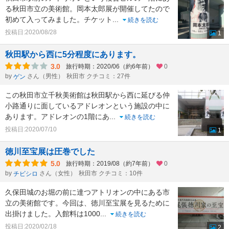
る秋田市立の美術館。岡本太郎展が開催してたので
初めて入ってみました。チケット
...
続きを読む
投稿日:2020/08/28
1
秋田駅から西に5分程度にあります。
3.0
旅行時期：2020/06（約6年前）
0
by
さん（男性）
秋田市 クチコミ：27件
ゲン
この秋田市立千秋美術館は秋田駅から西に延びる仲
小路通りに面しているアドレオンという施設の中に
あります。アドレオンの1階にあ
...
続きを読む
投稿日:2020/07/10
1
徳川至宝展は圧巻でした
5.0
旅行時期：2019/08（約7年前）
0
by
さん（女性）
秋田市 クチコミ：10件
チビシロ
久保田城のお堀の前に達つアトリオンの中にある市
立の美術館です。今回は、徳川至宝展を見るために
出掛けました。入館料は1000
...
続きを読む
投稿日:2020/02/18
2