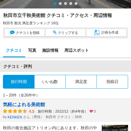
秋田市立千秋美術館 クチコミ・アクセス・周辺情報
秋田市 観光 満足度ランキング 18位
計画
を作成
クチコミ
を投稿
クリップ
する
クチコミ
写真
施設情報
周辺スポット
クチコミ・評判
旅行時期
いいね数
満足度
投稿日
1～20件（全26件中）
気軽によれる美術館
4.5
旅行時期：2022/12（約4年前）
0
by
さん（男性）
秋田市 クチコミ：38件
KENKEN
秋田の複合施設アトリオン内にあります。秋田の中