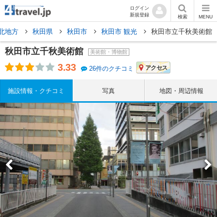
ログイン
新規登録
検索
MENU
北地方
秋田県
秋田市
秋田市 観光
秋田市立千秋美術館
秋田市立千秋美術館
美術館・博物館
3.33
アクセス
26件のクチコミ
施設情報・クチコミ
写真
地図・周辺情報