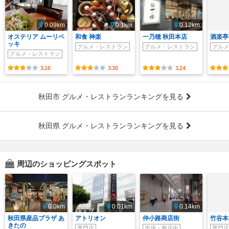
0.09km
0.1km
0.12km
オステリア ムーリベ
和食 神楽
一乃穂 秋田本店
酒楽亭
ッキ
グルメ・レストラン
グルメ・レストラン
グルメ
グルメ・レストラン
3.16
3.30
3.24
秋田市 グルメ・レストランランキングを見る
秋田県 グルメ・レストランランキングを見る
周辺のショッピングスポット
0.0km
0.01km
0.14km
秋田県産品プラザ あ
アトリオン
仲小路商店街
竹谷本
きたの
専門店
市場・商店街
専門店