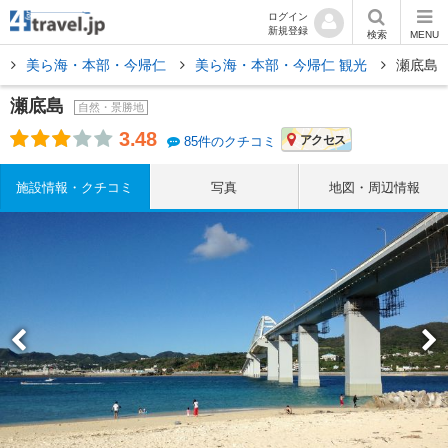
ログイン
新規登録
検索
MENU
県
美ら海・本部・今帰仁
美ら海・本部・今帰仁 観光
瀬底島
瀬底島
自然・景勝地
3.48
アクセス
85件のクチコミ
施設情報・クチコミ
写真
地図・周辺情報