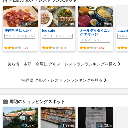
周辺のグルメ・レストランスポット
0.37km
0.48km
0.75km
沖縄料理 ゆんたく
fuu cafe
オールデイダイニン
pizze
グ アマハジ
グルメ・レストラン
グルメ・レストラン
グルメ
グルメ・レストラン
3.27
3.33
3.24
美ら海・本部・今帰仁 グルメ・レストランランキングを見る
沖縄県 グルメ・レストランランキングを見る
周辺のショッピングスポット
0.07km
1.99km
2.72km