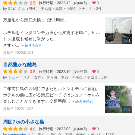
2.5
旅行時期：2022/12（約4年前）
0
by
さん（男性）
美ら海・本部・今帰仁 クチコミ：3件
R241
万座毛から瀬底大橋まで約1時間。
ホテルをインタコンチ万座から変更する時に、ヒル
トン瀬底も候補に挙がった。
1
さすが
...
続きを読む
投稿日:2023/01/01
自然豊かな離島
3.5
旅行時期：2022/10（約4年前）
0
by
さん（女性）
美ら海・本部・今帰仁 クチコミ：5件
ぶらっこ
二年前に島の西側にできたヒルトンホテルに宿泊。
ホテルの前に広がる瀬底ビーチではシュノーケルを
楽しむことができます。交通手段
...
続きを読む
投稿日:2022/11/06
8
周囲7㎞の小さな島
4.0
旅行時期：2022/09（約4年前）
0
by
さん（男性）
美ら海・本部・今帰仁 クチコミ：123件
teratanicho