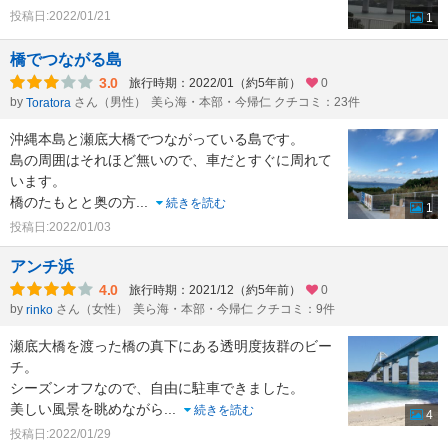
投稿日:2022/01/21
1
橋でつながる島
3.0
旅行時期：2022/01（約5年前）
0
by
さん（男性）
美ら海・本部・今帰仁 クチコミ：23件
Toratora
沖縄本島と瀬底大橋でつながっている島です。
島の周囲はそれほど無いので、車だとすぐに周れて
います。
橋のたもとと奥の方
...
続きを読む
1
投稿日:2022/01/03
アンチ浜
4.0
旅行時期：2021/12（約5年前）
0
by
さん（女性）
美ら海・本部・今帰仁 クチコミ：9件
rinko
瀬底大橋を渡った橋の真下にある透明度抜群のビー
チ。
シーズンオフなので、自由に駐車できました。
美しい風景を眺めながら
...
続きを読む
4
投稿日:2022/01/29