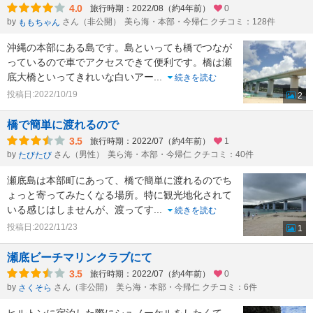
4.0
旅行時期：2022/08（約4年前）
0
by
さん（非公開）
美ら海・本部・今帰仁 クチコミ：128件
ももちゃん
沖縄の本部にある島です。島といっても橋でつなが
っているので車でアクセスできて便利です。橋は瀬
底大橋といってきれいな白いアー
...
続きを読む
投稿日:2022/10/19
2
橋で簡単に渡れるので
3.5
旅行時期：2022/07（約4年前）
1
by
さん（男性）
美ら海・本部・今帰仁 クチコミ：40件
たびたび
瀬底島は本部町にあって、橋で簡単に渡れるのでち
ょっと寄ってみたくなる場所。特に観光地化されて
いる感じはしませんが、渡ってす
...
続きを読む
投稿日:2022/11/23
1
瀬底ビーチマリンクラブにて
3.5
旅行時期：2022/07（約4年前）
0
by
さん（非公開）
美ら海・本部・今帰仁 クチコミ：6件
さくそら