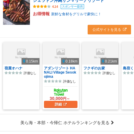
シェラトン沖縄サンマリーナリゾート
スポンサー提供
4.14
お得情報
新鮮な食材をグリルで豪快に！
公式サイトを見る
0.15km
0.18km
0.21km
宿屋オハナ
アダンリゾート HA
フクギのお家
島宿く
NALI Village Sesok
評価なし
評価なし
ojima
評価なし
30,000
円～
詳細
美ら海・本部・今帰仁 ホテルランキングを見る