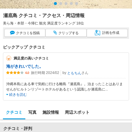
瀬底島 クチコミ・アクセス・周辺情報
美ら海・本部・今帰仁 観光 満足度ランキング 18位
計画
を作成
クチコミ
を投稿
クリップ
する
ピックアップ クチコミ
満足度の高いクチコミ
海がきれいでした。
旅行時期 2024/02
by
さん
ともちん
4.0
沖縄本島にある車で気軽に行ける離島『瀬底島』。泊まったことはありま
せんがヒルトンリゾートホテルがあるという認識しか瀬底島に
...
続きを読む
クチコミ
写真
施設情報
周辺スポット
クチコミ・評判