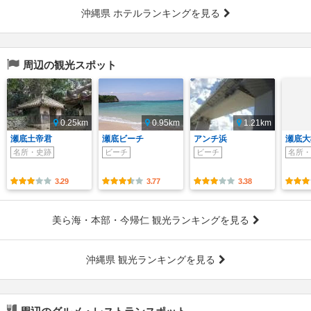
沖縄県 ホテルランキングを見る
周辺の観光スポット
0.25km
0.95km
1.21km
瀬底土帝君
瀬底ビーチ
アンチ浜
瀬底大
名所・史跡
ビーチ
ビーチ
名所・
3.29
3.77
3.38
美ら海・本部・今帰仁 観光ランキングを見る
沖縄県 観光ランキングを見る