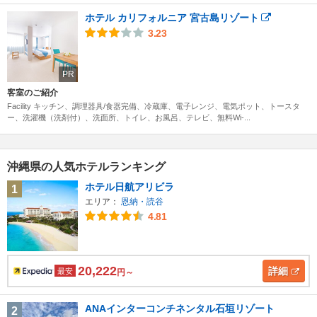
ホテル カリフォルニア 宮古島リゾート
3.23
PR
客室のご紹介
Facility キッチン、調理器具/食器完備、冷蔵庫、電子レンジ、電気ポット、トースタ
ー、洗濯機（洗剤付）、洗面所、トイレ、お風呂、テレビ、無料Wi-...
沖縄県の人気ホテルランキング
ホテル日航アリビラ
1
エリア：
恩納・読谷
4.81
20,222
詳細
最安
円～
ANAインターコンチネンタル石垣リゾート
2