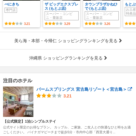
べにきち
ザ ビッグエクスプレ
タウンプラザかねひ
もとぶ
ス (もとぶ店)
で (もとぶ店)
お土産
専門店
特産品
スーパー・コンビ
スーパー・コンビ
ニ・量販店
ニ・量販店
3.21
3.29
3.26
美ら海・本部・今帰仁 ショッピングランキングを見る
沖縄県 ショッピングランキングを見る
注目のホテル
パームスプリングス 宮古島リゾート＜宮古島＞
3.21
PR
【公式限定】1泊シンプルステイ
公式サイト限定のお得なプラン。 カップル、ご家族、ご友人との快適なひと時をお過
ごしください。 パイナガマビーチまで徒歩5分・市内中心部「西里大通り...