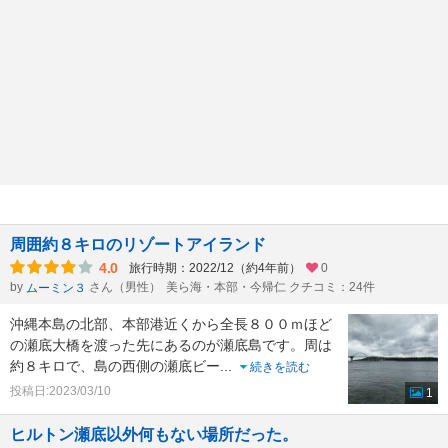
周囲約８キロのリゾートアイランド
4.0
旅行時期：2022/12（約4年前）
0
by
さん（男性）
美ら海・本部・今帰仁 クチコミ：24件
ムーミン３
沖縄本島の北部、本部港近くから全長８００ｍほど
の瀬底大橋を渡った先にあるのが瀬底島です。周は
約８キロで、島の西側の瀬底ビー
...
続きを読む
投稿日:2023/03/10
1
ヒルトン瀬底以外何もない場所だった。