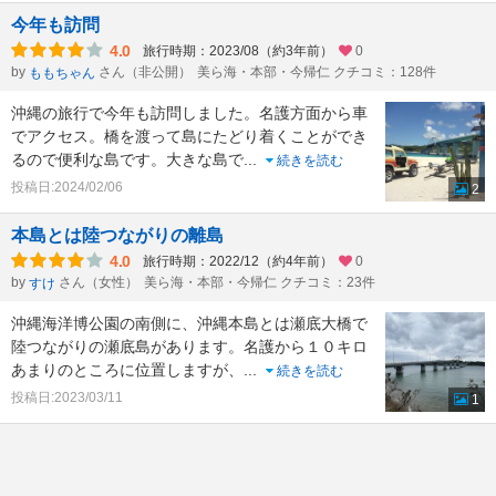
今年も訪問
4.0
旅行時期：2023/08（約3年前）
0
by
さん（非公開）
美ら海・本部・今帰仁 クチコミ：128件
ももちゃん
沖縄の旅行で今年も訪問しました。名護方面から車
でアクセス。橋を渡って島にたどり着くことができ
るので便利な島です。大きな島で
...
続きを読む
投稿日:2024/02/06
2
本島とは陸つながりの離島
4.0
旅行時期：2022/12（約4年前）
0
by
さん（女性）
美ら海・本部・今帰仁 クチコミ：23件
すけ
沖縄海洋博公園の南側に、沖縄本島とは瀬底大橋で
陸つながりの瀬底島があります。名護から１０キロ
あまりのところに位置しますが、
...
続きを読む
投稿日:2023/03/11
1