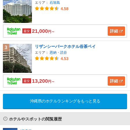
エリア：
石垣島
4.58
21,000
詳細
最安
円～
リザンシーパークホテル谷茶ベイ
3
エリア：
恩納・読谷
4.53
13,200
詳細
最安
円～
沖縄県のホテルランキングをもっと見る
ホテルやスポットの閲覧履歴