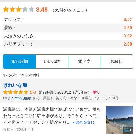
3.48
（85件のクチコミ）
アクセス：
3.57
景観：
4.20
人混みの少なさ：
3.62
バリアフリー：
2.88
旅行時期
いいね数
満足度
投稿日
1～20件（全85件中）
きれいな海
5.0
旅行時期：2023/12（約3年前）
0
by
さん（男性）
美ら海・本部・今帰仁 クチコミ：14件
たびするBrian
瀬底島は、本島と瀬底大橋で結ばれています。橋を
わたったところに駐車場があり、そこから下ってい
くと恋人ビーチやアンチ浜があり
...
続きを読む
投稿日:2023/12/21
1