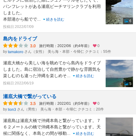
ヒルトンに宿泊した際にシュノーケルをしたくて、
パンフレットがある瀬底ビーチマリンクラブを利用
しました。
本部港から船でで
...
続きを読む
6
投稿日:2022/07/09
島内をドライブ
3.0
旅行時期：2022/06（約4年前）
0
by
さん（女性）
美ら海・本部・今帰仁 クチコミ：55件
tamakoro
瀬底大橋から美しい海を眺めてから島内をドライブ
しました。島に宿泊して自然豊かで静かな雰囲気を
楽しむのも違った沖縄を楽しめそ
...
続きを読む
投稿日:2022/06/19
5
瀬底大橋で繋がっている
3.5
旅行時期：2022/01（約5年前）
0
by
さん（男性）
美ら海・本部・今帰仁 クチコミ：20件
lion3
瀬底島は瀬底大橋で沖縄本島と繋がっています。７
６２メートルの橋で沖縄本島と繋がっています。天
候に関係なく、本島との間が移動
...
続きを読む