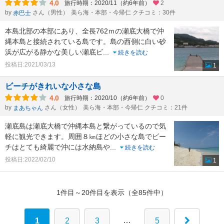
4.0
旅行時期：2020/11（約6年前）
2
by
さん（男性）
美ら海・本部・今帰仁 クチコミ：30件
赤巴士
本島北部の本部にあり、全長762ｍの瀬底大橋で沖
縄本島と接続されている島です。島の西側に白い砂
浜が広がる静かな美しい瀬底ビ
...
続きを読む
投稿日:2021/03/13
1
ビーチがきれいな小さな島
4.0
旅行時期：2020/10（約6年前）
0
by
さん（女性）
美ら海・本部・今帰仁 クチコミ：21件
まあちゃん
瀬底島は瀬底大橋で沖縄本島と繋がっているので気
軽に観光できます。周囲８㎞ほどの小さな島でビー
チはとても綺麗で沖には水納島や
...
続きを読む
投稿日:2022/02/10
1
1件目～20件目を表示（全85件中）
…
1
2
3
5