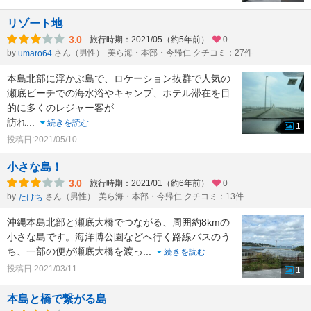
リゾート地
3.0
旅行時期：2021/05（約5年前）
0
by
さん（男性）
美ら海・本部・今帰仁 クチコミ：27件
umaro64
本島北部に浮かぶ島で、ロケーション抜群で人気の
瀬底ビーチでの海水浴やキャンプ、ホテル滞在を目
的に多くのレジャー客が
訪れ
...
続きを読む
1
投稿日:2021/05/10
小さな島！
3.0
旅行時期：2021/01（約6年前）
0
by
さん（男性）
美ら海・本部・今帰仁 クチコミ：13件
たけち
沖縄本島北部と瀬底大橋でつながる、周囲約8kmの
小さな島です。海洋博公園などへ行く路線バスのう
ち、一部の便が瀬底大橋を渡っ
...
続きを読む
投稿日:2021/03/11
1
本島と橋で繋がる島