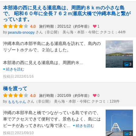
本部港の西に見える瀬底島は、周囲約８ｋｍの小さな島
で、 昭和６０年に全長７６２ｍ瀬底大橋で沖縄本島と繋が
っています。
4.0
旅行時期：2021/12（約5年前）
1
by
さん（非公開）
美ら海・本部・今帰仁 クチコミ：44件
peanuts-snoopy
沖縄本島の本部半島にある瀬底島を訪れて、島内の
リゾートホテルで、２泊しました。
本部港の西に見える瀬底島は、周囲約８
...
3
続きを読む
投稿日:2022/01/16
橋を渡って
4.0
旅行時期：2021/09（約5年前）
0
by
さん（非公開）
美ら海・本部・今帰仁 クチコミ：128件
ももちゃん
沖縄の本部半島と橋でつながっている島ですので、
車でアクセスできて便利です。景色もよく、島には
ビーチがあってきれいな海で泳ぐ
...
続きを読む
投稿日:2021/09/10
2