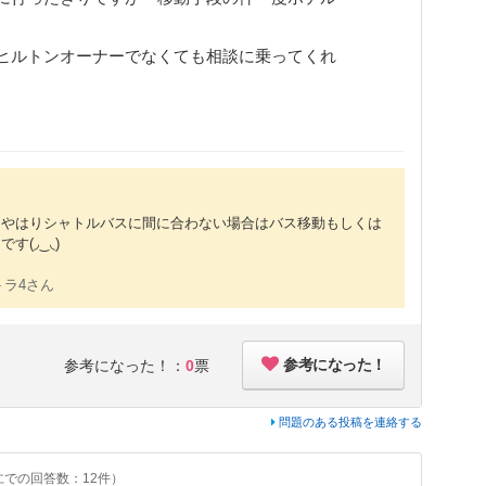
ヒルトンオーナーでなくても相談に乗ってくれ
、やはりシャトルバスに間に合わない場合はバス移動もしくは
(◞‿◟)
トラ4さん
参考になった！
参考になった！：
0
票
問題のある投稿を連絡する
での回答数：12件）