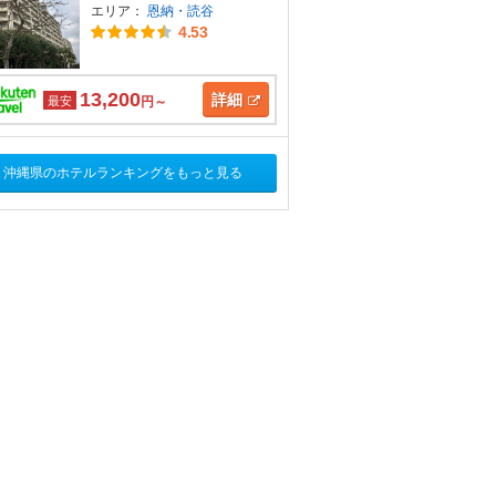
エリア：
恩納・読谷
4.53
13,200
詳細
最安
円～
沖縄県のホテルランキングをもっと見る