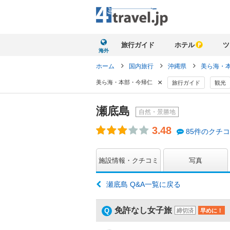
旅行ガイド
ホテル
ツ
海外
ホーム
国内旅行
沖縄県
美ら海・
×
美ら海・本部・今帰仁
旅行ガイド
観光
瀬底島
自然・景勝地
3.48
85件のクチ
施設情報・クチコミ
写真
瀬底島 Q&A一覧に戻る
免許なし女子旅
締切済
早めに！