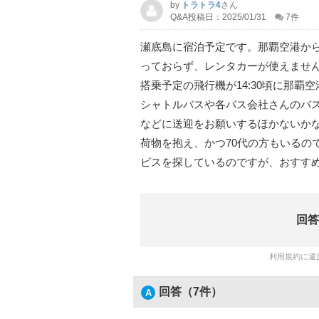
by
トラトラ4
さん
Q&A投稿日：2025/01/31
7
件
瀬底島に宿泊予定です。那覇空港か
っておらず、レンタカーが使えませ
搭乗予定の飛行機が14:30頃に那
シャトルバスや各バス会社さんのバ
などに送迎をお願いするほかないか
荷物を抱え、かつ70代の方もいるの
ビスを探しているのですが、おすす
回答
利用規約に違
回答（7件）