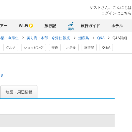
ゲストさん、
こんにちは
ログインはこちら
アー
Wi-Fi
旅行記
旅行ガイド
ホテル
国内
本部・今帰仁
美ら海・本部・今帰仁 観光
瀬底島
Q&A
Q&A詳細
グルメ
ショッピング
交通
ホテル
旅行記
Q＆A
コミ
地図・周辺情報