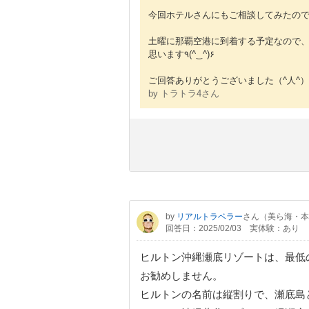
今回ホテルさんにもご相談してみたのです
土曜に那覇空港に到着する予定なので
思います٩(^‿^)۶
ご回答ありがとうございました（^人^）
by トラトラ4さん
by
リアルトラベラー
さん（美ら海・本
回答日：2025/02/03
実体験：あり
ヒルトン沖縄瀬底リゾートは、最低
お勧めしません。
ヒルトンの名前は縦割りで、瀬底島