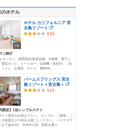
目のホテル
ホテル カリフォルニア 宮
古島リゾート
3.23
PR
のご紹介
ility キッチン、調理器具/食器完備、冷蔵庫、電子レ
、電気ポット、トースター、洗濯機（洗剤付）、洗
トイレ、お風呂、テレビ、無料Wi-...
パームスプリングス 宮古
島リゾート＜宮古島＞
3.21
PR
式限定】1泊シンプルステイ
サイト限定のお得なプラン。 カップル、ご家族、ご
との快適なひと時をお過ごしください。 パイナガマ
チまで徒歩5分・市内中心部「西里大通り...