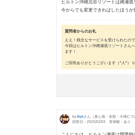
ヒルトン沖縄北谷リゾートは縄瀬底
今からでも変更できればしたほう
質問者からのお礼
ええ！残念なサービスを受けられたの
今回はヒルトン沖縄瀬底リゾートさん
ます！
ご回答ありがとうございます（^人^）
by
tkyk
さん（美ら海・本部・今帰仁で
回答日：2025/02/03
実体験：あり
こんにちは ヒルトン瀬底は開業時