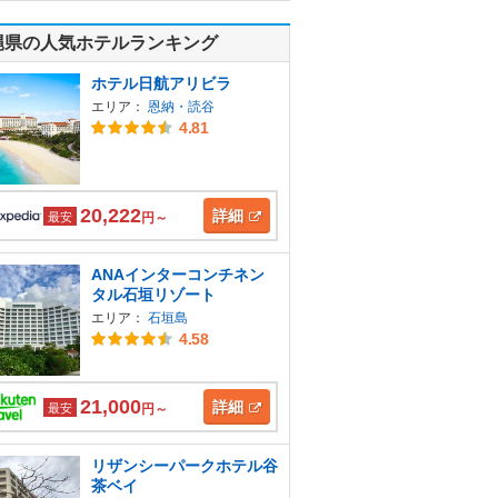
縄県の人気ホテルランキング
ホテル日航アリビラ
エリア：
恩納・読谷
4.81
20,222
詳細
最安
円～
ANAインターコンチネン
タル石垣リゾート
エリア：
石垣島
4.58
21,000
詳細
最安
円～
リザンシーパークホテル谷
茶ベイ