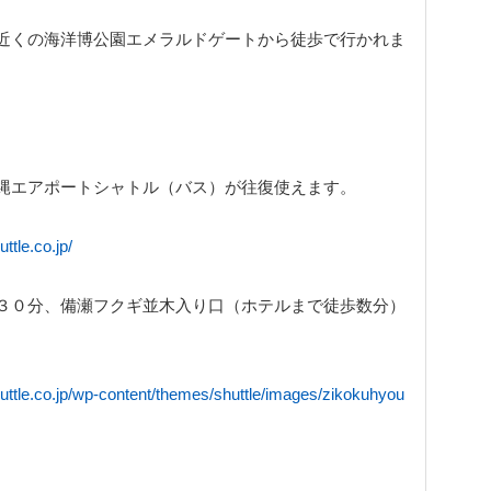
近くの海洋博公園エメラルドゲートから徒歩で行かれま
縄エアポートシャトル（バス）が往復使えます。
ttle.co.jp/
３０分、備瀬フクギ並木入り口（ホテルまで徒歩数分）
uttle.co.jp/wp-content/themes/shuttle/images/zikokuhyou