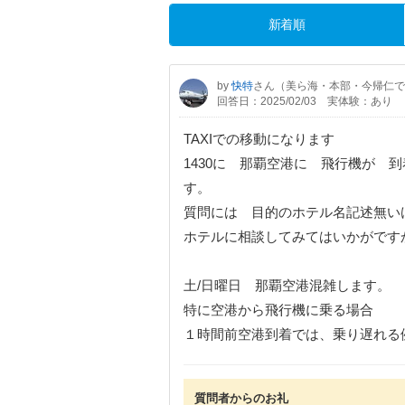
新着順
by
快特
さん（美ら海・本部・今帰仁で
回答日：2025/02/03
実体験：あり
TAXIでの移動になります
1430に 那覇空港に 飛行機が 
す。
質問には 目的のホテル名記述無いけ
ホテルに相談してみてはいかがです
土/日曜日 那覇空港混雑します。
特に空港から飛行機に乗る場合
１時間前空港到着では、乗り遅れる
質問者からのお礼