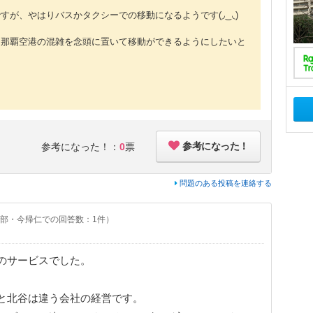
が、やはりバスかタクシーでの移動になるようです(◞‿◟)
、那覇空港の混雑を念頭に置いて移動ができるようにしたいと
参考になった！
参考になった！：
0
票
問題のある投稿を連絡する
部・今帰仁での回答数：1件）
のサービスでした。
と北谷は違う会社の経営です。