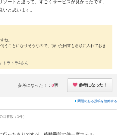
リゾートと違って、すごくサービスが良かったです。
が良いと思います。
ですね。
へ伺うことになりそうなので、頂いた回答も念頭に入れておき
by トラトラ4さん
参考になった！
参考になった！：
0
票
問題のある投稿を連絡する
の回答数：1件）
に行ったきりですが 移動手段の件一度ホテル