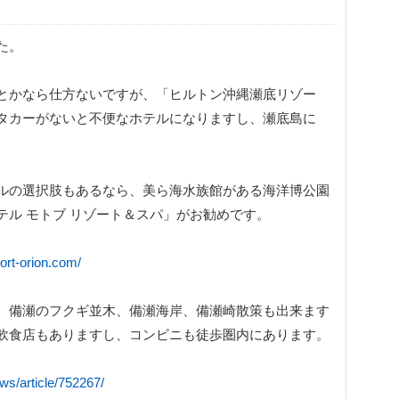
た。
とかなら仕方ないですが、「ヒルトン沖縄瀬底リゾー
タカーがないと不便なホテルになりますし、瀬底島に
ルの選択肢もあるなら、美ら海水族館がある海洋博公園
テル モトブ リゾート＆スパ」がお勧めです。
ort-orion.com/
、備瀬のフクギ並木、備瀬海岸、備瀬崎散策も出来ます
飲食店もありますし、コンビニも徒歩圏内にあります。
ews/article/752267/