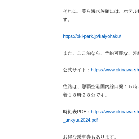
それに、美ら海水族館には、ホテル
す。
https://oki-park.jp/kaiyohaku/
また、ここ泊なら、予約可能な、沖
公式サイト：
https://www.okinawa-shu
往路は、那覇空港国内線口発１５時
着１８時２８分です。
時刻表PDF：
https://www.okinawa-sh
_unkyuu2024.pdf
お得な乗車券もあります。