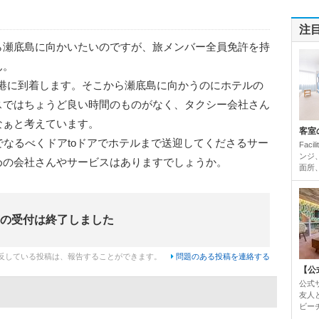
注
ら瀬底島に向かいたいのですが、旅メンバー全員免許を持
ん。
覇空港に到着します。そこから瀬底島に向かうのにホテルの
スではちょうど良い時間のものがなく、タクシー会社さん
なぁと考えています。
客室
でなるべくドアtoドアでホテルまで送迎してくださるサー
Fac
ンジ
めの会社さんやサービスはありますでしょうか。
面所、
の受付は終了しました
反している投稿は、報告することができます。
問題のある投稿を連絡する
【公
公式
友人
ビー