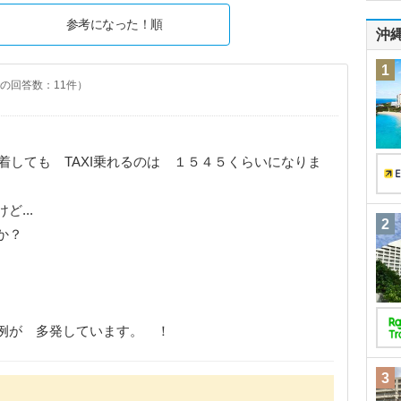
参考になった！順
沖
1
の回答数：11件）
到着しても TAXI乗れるのは １５４５くらいになりま
ど...
2
か？
例が 多発しています。 ！
3