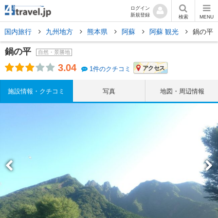
ログイン
新規登録
検索
MENU
国内旅行
九州地方
熊本県
阿蘇
阿蘇 観光
鍋の平
鍋の平
自然・景勝地
3.04
アクセス
1件のクチコミ
施設情報・クチコミ
写真
地図・周辺情報