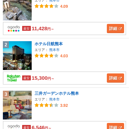
エリア：
熊本市
4.09
11,428
詳細
最安
円～
ホテル日航熊本
2
エリア：
熊本市
4.03
15,300
詳細
最安
円～
三井ガーデンホテル熊本
3
エリア：
熊本市
3.92
6,546
詳細
最安
円～