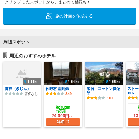
クリップ したスポットから、まとめて登録も！
旅の計画を作成する
周辺スポット
周辺のおすすめホテル
1.11km
1.66km
1.69km
喜神（きじん）
休暇村 南阿蘇
旅宿 コットン倶楽
ストー
部
ＮＮ 
評価なし
3.49
3.00
24,000
13
円～
詳細