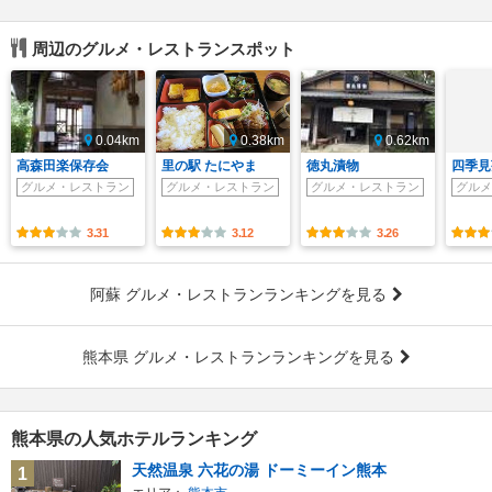
周辺のグルメ・レストランスポット
0.04km
0.38km
0.62km
高森田楽保存会
里の駅 たにやま
徳丸漬物
四季見
グルメ・レストラン
グルメ・レストラン
グルメ・レストラン
グルメ
3.31
3.12
3.26
阿蘇 グルメ・レストランランキングを見る
熊本県 グルメ・レストランランキングを見る
熊本県の人気ホテルランキング
天然温泉 六花の湯 ドーミーイン熊本
1