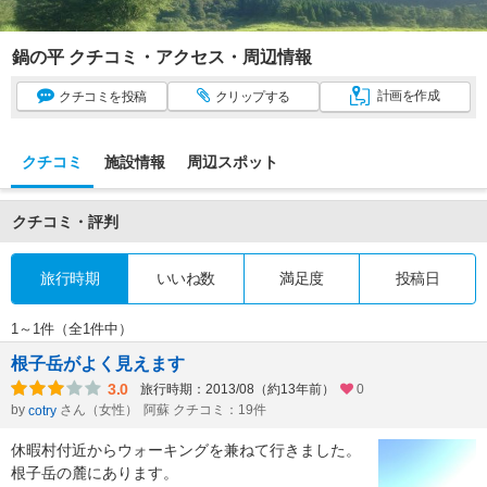
鍋の平 クチコミ・アクセス・周辺情報
計画
を作成
クチコミ
を投稿
クリップ
する
クチコミ
施設情報
周辺スポット
クチコミ・評判
旅行時期
いいね数
満足度
投稿日
1～1件（全1件中）
根子岳がよく見えます
3.0
旅行時期：2013/08（約13年前）
0
by
さん（女性）
阿蘇 クチコミ：19件
cotry
休暇村付近からウォーキングを兼ねて行きました。
根子岳の麓にあります。