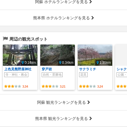
阿蘇 ホテルランキングを見る
熊本県 ホテルランキングを見る
周辺の観光スポット
0.16km
0.34km
1.35km
上色見熊野座神社
穿戸岩
サクラミチ
シャク
寺・神社・教会
自然・景勝地
花見
公園・
3.34
3.21
3.24
阿蘇 観光ランキングを見る
熊本県 観光ランキングを見る