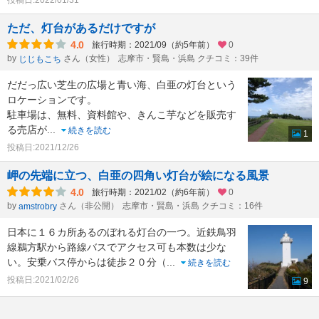
投稿日:2022/01/31
ただ、灯台があるだけですが
4.0
旅行時期：2021/09（約5年前）
0
by
さん（女性）
志摩市・賢島・浜島 クチコミ：39件
じじもこち
だだっ広い芝生の広場と青い海、白亜の灯台という
ロケーションです。
駐車場は、無料、資料館や、きんこ芋などを販売す
る売店が
...
続きを読む
1
投稿日:2021/12/26
岬の先端に立つ、白亜の四角い灯台が絵になる風景
4.0
旅行時期：2021/02（約6年前）
0
by
さん（非公開）
志摩市・賢島・浜島 クチコミ：16件
amstrobry
日本に１６カ所あるのぼれる灯台の一つ。近鉄鳥羽
線鵜方駅から路線バスでアクセス可も本数は少な
い。安乗バス停からは徒歩２０分（
...
続きを読む
投稿日:2021/02/26
9