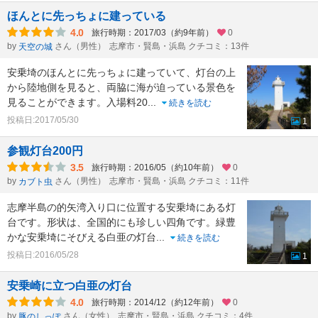
ほんとに先っちょに建っている
4.0
旅行時期：2017/03（約9年前）
0
by
さん（男性）
志摩市・賢島・浜島 クチコミ：13件
天空の城
安乗埼のほんとに先っちょに建っていて、灯台の上
から陸地側を見ると、両脇に海が迫っている景色を
見ることができます。入場料20
...
続きを読む
投稿日:2017/05/30
1
参観灯台200円
3.5
旅行時期：2016/05（約10年前）
0
by
さん（男性）
志摩市・賢島・浜島 クチコミ：11件
カブト虫
志摩半島の的矢湾入り口に位置する安乗埼にある灯
台です。形状は、全国的にも珍しい四角です。緑豊
かな安乗埼にそびえる白亜の灯台
...
続きを読む
投稿日:2016/05/28
1
安乗崎に立つ白亜の灯台
4.0
旅行時期：2014/12（約12年前）
0
by
さん（女性）
志摩市・賢島・浜島 クチコミ：4件
豚のしっぽ