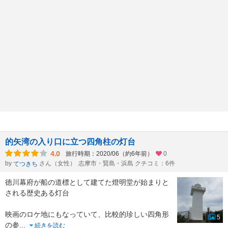
的矢湾の入り口に立つ四角柱の灯台
4.0
旅行時期：2020/06（約6年前）
0
by
さん（女性）
志摩市・賢島・浜島 クチコミ：6件
てつきち
徳川幕府が船の道標として建てた燈明堂が始まりと
される歴史ある灯台
映画のロケ地にもなっていて、比較的珍しい四角形
5
の参
...
続きを読む