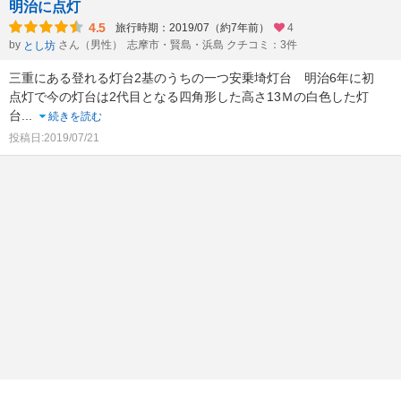
明治に点灯
4.5
旅行時期：2019/07（約7年前）
4
by
さん（男性）
志摩市・賢島・浜島 クチコミ：3件
とし坊
三重にある登れる灯台2基のうちの一つ安乗埼灯台 明治6年に初
点灯で今の灯台は2代目となる四角形した高さ13Ｍの白色した灯
台
...
続きを読む
投稿日:2019/07/21