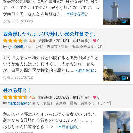
安乗埼の先端近くにある白亜の灯台が安乗埼灯台で
す。今回で2度目ですが、好きな灯台の1つです。形
が面白くて、なんと四角柱なん
...
続きを読む
投稿日:2015/03/26
2
四角形したちょっぴり珍しい形の灯台です。
4.0
旅行時期：2011/01（約16年前）
0
by
さん（女性）
志摩市・賢島・浜島 クチコミ：1件
なつ0905
近くにある大王埼灯台と比較すると風光明媚さ？と
いうか迫力には少し負けてしまうかも知れません
が、白亜の四角形が特徴的で凛とし
...
続きを読む
投稿日:2011/07/12
1
登れる灯台！
4.5
旅行時期：2009/09（約17年前）
0
by
さん（女性）
志摩市・賢島・浜島 クチコミ：5件
maricobabylon
鵜方のバス邸はスペイン村に行く若者でいっぱい。
鵜方から安乗埼灯台行きのバスはガラガラ。。。
おじちゃんに道をききつつ
...
続きを読む