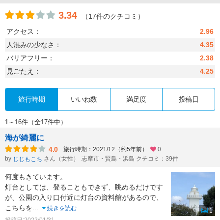
3.34
（17件のクチコミ）
アクセス：
2.96
人混みの少なさ：
4.35
バリアフリー：
2.38
見ごたえ：
4.25
旅行時期
いいね数
満足度
投稿日
1～16件（全17件中）
海が綺麗に
4.0
旅行時期：2021/12（約5年前）
0
by
さん（女性）
志摩市・賢島・浜島 クチコミ：39件
じじもこち
何度もきています。
灯台としては、登ることもできず、眺めるだけです
が、公園の入り口付近に灯台の資料館があるので、
こちらを
...
続きを読む
1