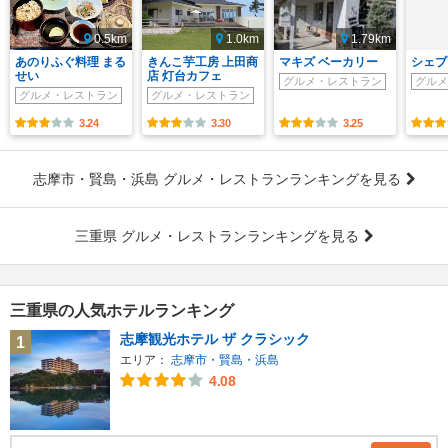
0.5km
1.0km
1.79km
あのりふぐ料理 まる
きんこ芋工房 上田商
マキズ ベーカリー
シェブ
せい
店 灯台カフェ
グルメ・レストラン
グルメ
グルメ・レストラン
グルメ・レストラン
3.24
3.30
3.25
志摩市・賢島・浜島 グルメ・レストランランキングを見る
三重県 グルメ・レストランランキングを見る
三重県の人気ホテルランキング
志摩観光ホテル ザ クラシック
1
エリア：
志摩市・賢島・浜島
4.08