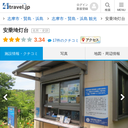
ログイン
新規登録
検索
MENU
県
志摩市・賢島・浜島
志摩市・賢島・浜島 観光
安乗埼灯台
安乗埼灯台
名所・史跡
3.34
アクセス
17件のクチコミ
施設情報・クチコミ
写真
地図・周辺情報