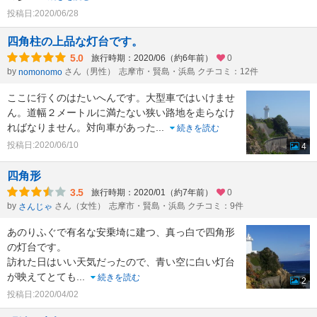
投稿日:2020/06/28
四角柱の上品な灯台です。
5.0
旅行時期：2020/06（約6年前）
0
by
さん（男性）
志摩市・賢島・浜島 クチコミ：12件
nomonomo
ここに行くのはたいへんです。大型車ではいけませ
ん。道幅２メートルに満たない狭い路地を走らなけ
ればなりません。対向車があった
...
続きを読む
投稿日:2020/06/10
4
四角形
3.5
旅行時期：2020/01（約7年前）
0
by
さん（女性）
志摩市・賢島・浜島 クチコミ：9件
さんじゃ
あのりふぐで有名な安乗埼に建つ、真っ白で四角形
の灯台です。
訪れた日はいい天気だったので、青い空に白い灯台
が映えてとても
...
続きを読む
2
投稿日:2020/04/02