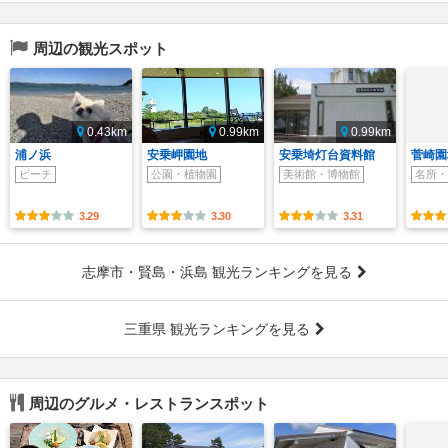
周辺の観光スポット
0.43km
0.99km
0.99km
浦ノ浜
安乗岬園地
安乗埼灯台資料館
菅崎園
ビーチ
公園・植物園
美術館・博物館
名所・
3.29
3.30
3.31
志摩市・賢島・浜島 観光ランキングを見る
三重県 観光ランキングを見る
周辺のグルメ・レストランスポット