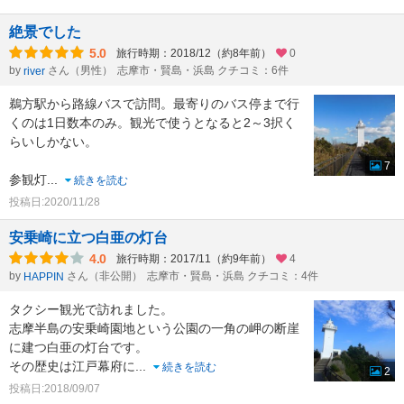
絶景でした
5.0
旅行時期：2018/12（約8年前）
0
by
さん（男性）
志摩市・賢島・浜島 クチコミ：6件
river
鵜方駅から路線バスで訪問。最寄りのバス停まで行
くのは1日数本のみ。観光で使うとなると2～3択く
らいしかない。
7
参観灯
...
続きを読む
投稿日:2020/11/28
安乗崎に立つ白亜の灯台
4.0
旅行時期：2017/11（約9年前）
4
by
さん（非公開）
志摩市・賢島・浜島 クチコミ：4件
HAPPIN
タクシー観光で訪れました。
志摩半島の安乗崎園地という公園の一角の岬の断崖
に建つ白亜の灯台です。
その歴史は江戸幕府に
...
続きを読む
2
投稿日:2018/09/07