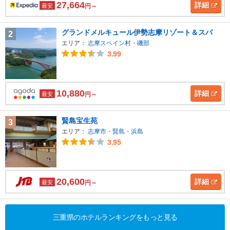
27,664
詳細
最安
円～
グランドメルキュール伊勢志摩リゾート＆スパ
2
エリア：
志摩スペイン村・磯部
3.99
10,880
詳細
最安
円～
賢島宝生苑
3
エリア：
志摩市・賢島・浜島
3.95
20,600
詳細
最安
円～
三重県のホテルランキングをもっと見る