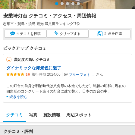
安乗埼灯台 クチコミ・アクセス・周辺情報
志摩市・賢島・浜島 観光 満足度ランキング 7位
計画
を作成
クチコミ
を投稿
クリップ
する
ピックアップ クチコミ
満足度の高いクチコミ
ダイナミックな海景色に魅了
旅行時期 2024/06
by
さん
ブルーフォトトラベラー
5.0
この灯台の前身は明治時代は八角形の木造でしたが、戦後の昭和に現在の
四角形のコンクリート造りの灯台に建て替え。日本の灯台の中
...
続きを読む
クチコミ
写真
施設情報
周辺スポット
クチコミ・評判