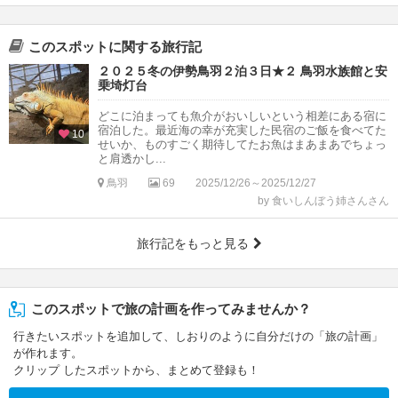
このスポットに関する旅行記
２０２５冬の伊勢鳥羽２泊３日★２ 鳥羽水族館と安
乗埼灯台
どこに泊まっても魚介がおいしいという相差にある宿に
宿泊した。最近海の幸が充実した民宿のご飯を食べてた
10
せいか、ものすごく期待してたお魚はまあまあでちょっ
と肩透かし...
鳥羽
69
2025/12/26～2025/12/27
by 食いしんぼう姉さんさん
旅行記をもっと見る
このスポットで旅の計画を作ってみませんか？
行きたいスポットを追加して、しおりのように自分だけの「旅の計画」
が作れます。
クリップ したスポットから、まとめて登録も！