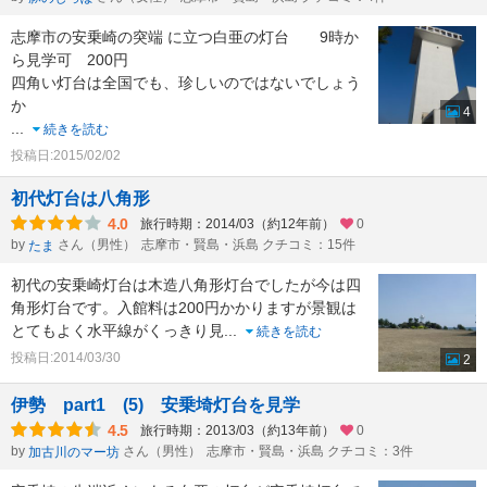
志摩市の安乗崎の突端 に立つ白亜の灯台 9時か
ら見学可 200円
四角い灯台は全国でも、珍しいのではないでしょう
か
4
...
続きを読む
投稿日:2015/02/02
初代灯台は八角形
4.0
旅行時期：2014/03（約12年前）
0
by
さん（男性）
志摩市・賢島・浜島 クチコミ：15件
たま
初代の安乗崎灯台は木造八角形灯台でしたが今は四
角形灯台です。入館料は200円かかりますが景観は
とてもよく水平線がくっきり見
...
続きを読む
投稿日:2014/03/30
2
伊勢 part1 (5) 安乗埼灯台を見学
4.5
旅行時期：2013/03（約13年前）
0
by
さん（男性）
志摩市・賢島・浜島 クチコミ：3件
加古川のマー坊