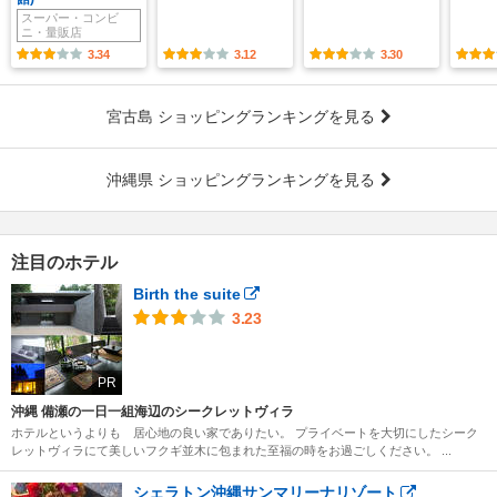
スーパー・コンビ
ニ・量販店
3.34
3.12
3.30
宮古島 ショッピングランキングを見る
沖縄県 ショッピングランキングを見る
注目のホテル
Birth the suite
3.23
PR
沖縄 備瀬の一日一組海辺のシークレットヴィラ
ホテルというよりも 居心地の良い家でありたい。 プライベートを大切にしたシーク
レットヴィラにて美しいフクギ並木に包まれた至福の時をお過ごしください。 ...
シェラトン沖縄サンマリーナリゾート