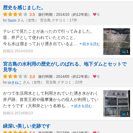
歴史を感じました。
3.5
旅行時期：2014/10（約12年前）
0
by
さん（女性）
宮古島 クチコミ：17件
Saori
テレビで見たことがあったので行ってみました。
昔、井戸として使われていたとのこと。
今も水は溜まっており湧き出ているよ
...
続きを読む
投稿日:2014/10/20
1
宮古島の水利用の歴史がしのばれる、地下ダムとセットで
見学を
3.0
旅行時期：2014/05（約12年前）
0
by
さん（女性）
宮古島 クチコミ：22件
ゆきねこ
かつて生活用水として利用されていた湧き水がわく
井戸跡。首里王府や薩摩藩からの役人が利用してい
たそうです（大和井という名称も
...
続きを読む
投稿日:2014/06/13
1
緑深い美しい史跡です