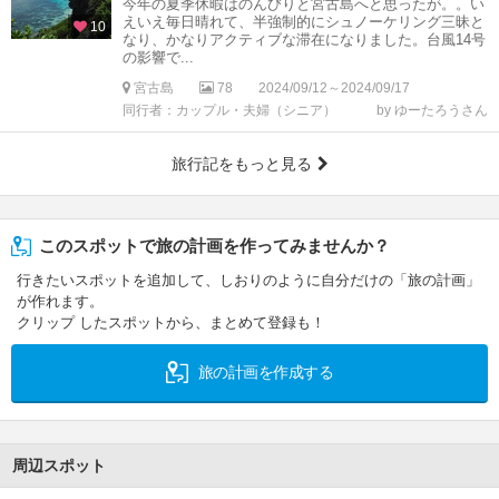
今年の夏季休暇はのんびりと宮古島へと思ったが。。い
えいえ毎日晴れて、半強制的にシュノーケリング三昧と
10
なり、かなりアクティブな滞在になりました。台風14号
の影響で...
宮古島
78
2024/09/12～2024/09/17
同行者：カップル・夫婦（シニア）
by ゆーたろうさん
旅行記をもっと見る
このスポットで旅の計画を作ってみませんか？
行きたいスポットを追加して、しおりのように自分だけの「旅の計画」
が作れます。
クリップ したスポットから、まとめて登録も！
旅の計画を作成する
周辺スポット