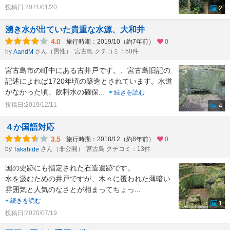
投稿日:2021/01/20
2
湧き水が出ていた貴重な水源、大和井
4.0
旅行時期：2019/10（約7年前）
0
by
さん（男性）
宮古島 クチコミ：50件
AandM
宮古島市の町中にある古井戸です。、宮古島旧記の
記述によれば1720年頃の築造とされています。水道
がなかった頃、飲料水の確保
...
続きを読む
投稿日:2019/12/11
4
４か国語対応
3.5
旅行時期：2018/12（約8年前）
0
by
さん（非公開）
宮古島 クチコミ：13件
Takahide
国の史跡にも指定された石造遺跡です。
水を汲むための井戸ですが、木々に覆われた薄暗い
雰囲気と人気のなさとが相まってちょっ
...
続きを読む
1
投稿日:2020/07/19