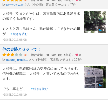
5.0
旅行時期：2013/06（約13年前）
0
by
さん（非公開）
宮古島 クチコミ：47件
ぽーちゃん☆
大和井（やまとがー）は、宮古島市内にある湧き水
の出てくる場所です。
もともと宮古島はさんご礁が隆起してできたため川
1
が
...
続きを読む
投稿日:2013/08/08
他の史跡とセットで！
3.0
旅行時期：2012/06（約14年前）
0
by
さん（非公開）
宮古島 クチコミ：103件
nature_fukushima
大和井は、県道83号線の交差点に面してあります。
信号機の標識に「大和井」と書いてあるのでわかり
ます。
3
でも、車をどこ
...
続きを読む
投稿日:2012/06/19