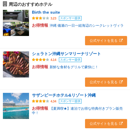
周辺のおすすめホテル
Birth the suite
スポンサー提供
3.23
お得情報
沖縄 備瀬の一日一組海辺のシークレットヴィラ
公式サイトを見る
シェラトン沖縄サンマリーナリゾート
スポンサー提供
4.14
お得情報
新鮮な食材をグリルで豪快に！
公式サイトを見る
サザンビーチホテル&リゾート沖縄
スポンサー提供
4.34
お得情報
【夏満喫★】連泊でお得な特典付きプラン販売
中！
公式サイトを見る