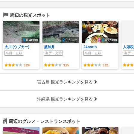
周辺の観光スポット
0.46km
0.68km
0.75km
大川 (ウプカー)
盛加井
24north
人頭税
名所・史跡
名所・史跡
名所・史跡
名所・
3.24
3.25
3.21
宮古島 観光ランキングを見る
沖縄県 観光ランキングを見る
周辺のグルメ・レストランスポット