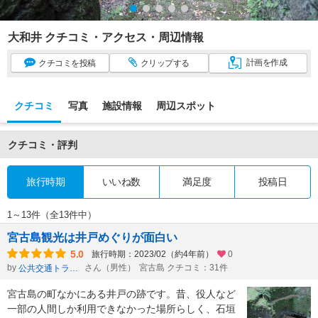
大和井 クチコミ・アクセス・周辺情報
計画
を作成
クチコミ
を投稿
クリップ
する
クチコミ
写真
施設情報
周辺スポット
クチコミ・評判
旅行時期
いいね数
満足度
投稿日
1～13件（全13件中）
宮古島観光は井戸めぐりが面白い
5.0
旅行時期：2023/02（約4年前）
0
by
さん（男性）
宮古島 クチコミ：31件
公共交通トラベラーken
宮古島の町なかにある井戸の跡です。昔、役人など
一部の人間しか利用できなかった場所らしく、石垣