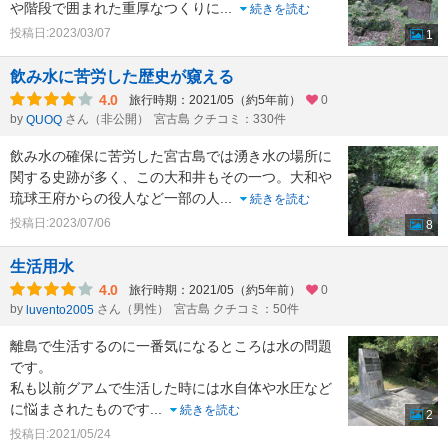
や階段で囲まれた重厚なつくりに
...
続きを読む
投稿日:2023/03/07
1
飲み水に苦労した歴史が窺える
4.0
旅行時期：2021/05（約5年前）
0
by
さん（非公開）
宮古島 クチコミ：330件
QUOQ
飲み水の確保に苦労した宮古島では湧き水の場所に
関する史跡が多く、この大和井もその一つ。大和や
琉球王府からの役人など一部の人
...
続きを読む
投稿日:2023/07/06
8
生活用水
4.0
旅行時期：2021/05（約5年前）
0
by
さん（男性）
宮古島 クチコミ：50件
luvento2005
離島で生活するのに一番気になるところは水の問題
です。
私も以前グアムで生活した時には水自体や水圧など
に悩まされたものです
...
続きを読む
2
投稿日:2021/05/24