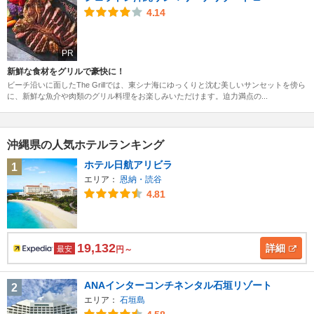
4.14
PR
新鮮な食材をグリルで豪快に！
ビーチ沿いに面したThe Grillでは、東シナ海にゆっくりと沈む美しいサンセットを傍ら
に、新鮮な魚介や肉類のグリル料理をお楽しみいただけます。迫力満点の...
沖縄県の人気ホテルランキング
ホテル日航アリビラ
1
エリア：
恩納・読谷
4.81
19,132
詳細
最安
円～
ANAインターコンチネンタル石垣リゾート
2
エリア：
石垣島