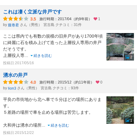
これは凄く立派な井戸です
3.5
旅行時期：2017/04（約9年前）
1
by
さん（男性）
宮古島 クチコミ：31件
腹巻君
ここは県内でも有数の規模の旧井戸があり1700年頃
に綺麗に石を積み上げて造った上層役人専用の井戸
だそうです。
上層役人専
...
続きを読む
2
投稿日:2017/05/16
湧水の井戸
4.0
旅行時期：2015/12（約11年前）
0
by
さん（男性）
宮古島 クチコミ：93件
lion3
平良の市街地から北へ車で５分ほどの場所にありま
す。
５差路の場所で車を止める場所は苦労します。
1
大和井は湧水の場所
...
続きを読む
投稿日:2015/12/22