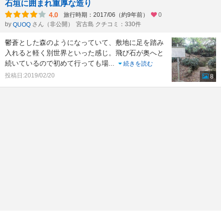
石垣に囲まれ重厚な造り
4.0
旅行時期：2017/06（約9年前）
0
by
さん（非公開）
宮古島 クチコミ：330件
QUOQ
鬱蒼とした森のようになっていて、敷地に足を踏み
入れると軽く別世界といった感じ。飛び石が奥へと
続いているので初めて行っても場
...
続きを読む
投稿日:2019/02/20
8