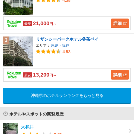
4.58
21,000
詳細
最安
円～
リザンシーパークホテル谷茶ベイ
3
エリア：
恩納・読谷
4.53
13,200
詳細
最安
円～
沖縄県のホテルランキングをもっと見る
ホテルやスポットの閲覧履歴
大和井