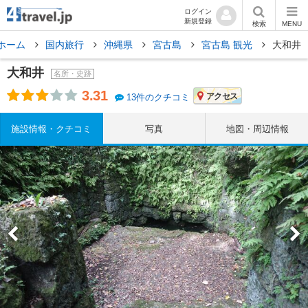
ログイン
新規登録
検索
MENU
ホーム
国内旅行
沖縄県
宮古島
宮古島 観光
大和井
大和井
名所・史跡
3.31
アクセス
13件のクチコミ
施設情報・クチコミ
写真
地図・周辺情報