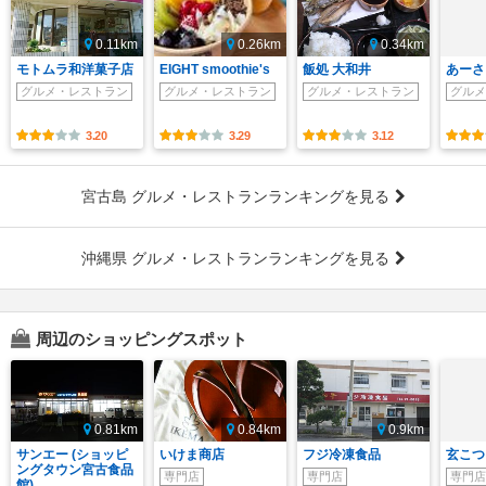
0.11km
0.26km
0.34km
モトムラ和洋菓子店
EIGHT smoothie's
飯処 大和井
あーさ
グルメ・レストラン
グルメ・レストラン
グルメ・レストラン
グルメ
3.20
3.29
3.12
宮古島 グルメ・レストランランキングを見る
沖縄県 グルメ・レストランランキングを見る
周辺のショッピングスポット
0.81km
0.84km
0.9km
サンエー (ショッピ
いけま商店
フジ冷凍食品
玄こつ 
ングタウン宮古食品
専門店
専門店
専門店
館)