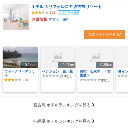
ホテル カリフォルニア 宮古島リゾート
スポンサー提供
3.23
お得情報
客室のご紹介
公式サイトを見る
0.14km
0.27km
0.35km
ウィークリーアラサ
ペンション 白川苑
民宿 石水亭 ＜宮
HI イ
キ
古島＞
評価なし
3.01
評価なし
宮古島 ホテルランキングを見る
沖縄県 ホテルランキングを見る