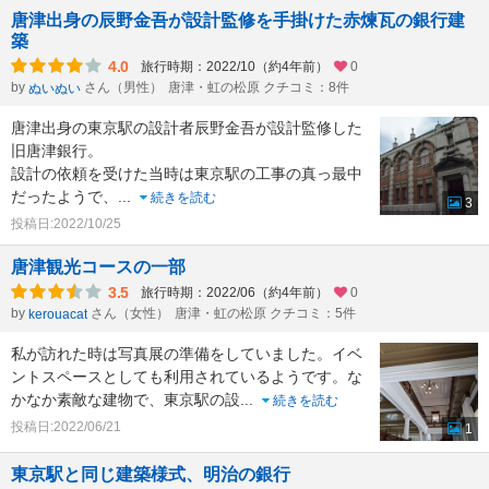
唐津出身の辰野金吾が設計監修を手掛けた赤煉瓦の銀行建
築
4.0
旅行時期：2022/10（約4年前）
0
by
さん（男性）
唐津・虹の松原 クチコミ：8件
ぬいぬい
唐津出身の東京駅の設計者辰野金吾が設計監修した
旧唐津銀行。
設計の依頼を受けた当時は東京駅の工事の真っ最中
だったようで、
...
続きを読む
3
投稿日:2022/10/25
唐津観光コースの一部
3.5
旅行時期：2022/06（約4年前）
0
by
さん（女性）
唐津・虹の松原 クチコミ：5件
kerouacat
私が訪れた時は写真展の準備をしていました。イベ
ントスペースとしても利用されているようです。な
かなか素敵な建物で、東京駅の設
...
続きを読む
投稿日:2022/06/21
1
東京駅と同じ建築様式、明治の銀行