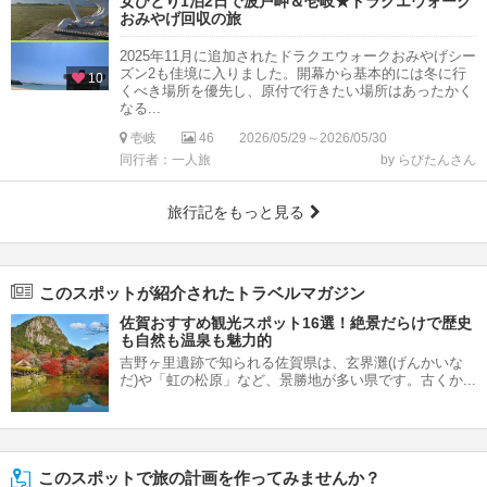
女ひとり1泊2日で波戸岬＆壱岐★ドラクエウォーク
おみやげ回収の旅
2025年11月に追加されたドラクエウォークおみやげシー
ズン2も佳境に入りました。開幕から基本的には冬に行
10
くべき場所を優先し、原付で行きたい場所はあったかく
なる...
壱岐
46
2026/05/29～2026/05/30
同行者：一人旅
by らびたんさん
旅行記をもっと見る
このスポットが紹介されたトラベルマガジン
佐賀おすすめ観光スポット16選！絶景だらけで歴史
も自然も温泉も魅力的
吉野ヶ里遺跡で知られる佐賀県は、玄界灘(げんかいな
だ)や「虹の松原」など、景勝地が多い県です。古くか...
このスポットで旅の計画を作ってみませんか？