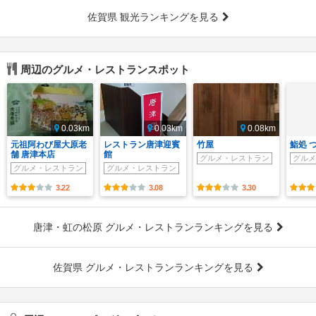
佐賀県 観光ランキングを見る
周辺のグルメ・レストランスポット
0.03km
0.03km
0.08km
元祖阿わび屋大原老
レストラン唐津迎賓
竹屋
鮨処 
舗 唐津本店
館
グルメ・レストラン
グルメ
グルメ・レストラン
グルメ・レストラン
3.22
3.08
3.30
唐津・虹の松原 グルメ・レストランランキングを見る
佐賀県 グルメ・レストランランキングを見る