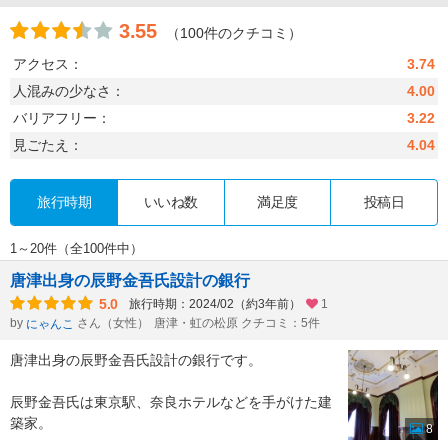
3.55
（100件のクチコミ）
アクセス：
3.74
人混みの少なさ：
4.00
バリアフリー：
3.22
見ごたえ：
4.04
旅行時期
いいね数
満足度
投稿日
1～20件（全100件中）
唐津出身の辰野金吾氏設計の銀行
5.0
旅行時期：2024/02（約3年前）
1
by
さん（女性）
唐津・虹の松原 クチコミ：5件
にゃんこ
唐津出身の辰野金吾氏設計の銀行です。
辰野金吾氏は東京駅、奈良ホテルなどを手がけた建
築家。
8