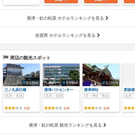
唐津・虹の松原 ホテルランキングを見る
佐賀県 ホテルランキングを見る
周辺の観光スポット
0.13km
0.19km
0.28km
三ノ丸辰巳櫓
唐津バスセンター
唐津神社
肥後堀
名所・史跡
名所・史跡
寺・神社・教会
名所・
3.32
3.34
3.44
唐津・虹の松原 観光ランキングを見る