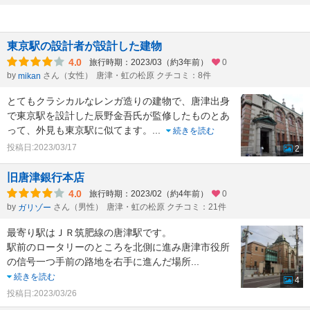
東京駅の設計者が設計した建物
4.0
旅行時期：2023/03（約3年前）
0
by
さん（女性）
唐津・虹の松原 クチコミ：8件
mikan
とてもクラシカルなレンガ造りの建物で、唐津出身
で東京駅を設計した辰野金吾氏が監修したものとあ
って、外見も東京駅に似てます。
...
続きを読む
投稿日:2023/03/17
2
旧唐津銀行本店
4.0
旅行時期：2023/02（約4年前）
0
by
さん（男性）
唐津・虹の松原 クチコミ：21件
ガリゾー
最寄り駅はＪＲ筑肥線の唐津駅です。
駅前のロータリーのところを北側に進み唐津市役所
の信号一つ手前の路地を右手に進んだ場所
...
続きを読む
4
投稿日:2023/03/26