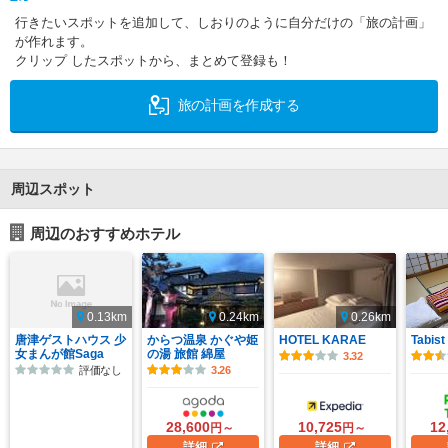
行きたいスポットを追加して、しおりのように自分だけの「旅の計画」
が作れます。
クリップ したスポットから、まとめて登録も！
旅の計画を作成する
周辺スポット
周辺のおすすめホテル
0.13km
0.24km
0.26km
唐津ゲストハウス 少
からつ温泉 かぐや姫
HOTEL KARAE
Tabi
女まんが館Saga
の湯 旅館 綿屋
3.32
評価なし
3.26
28,600
10,725
12
円～
円～
詳細
詳細