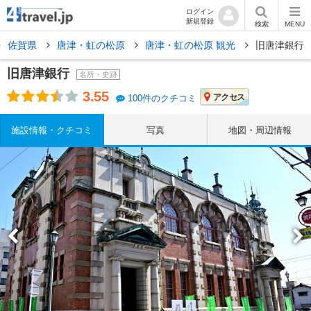
ログイン
新規登録
検索
MENU
佐賀県
唐津・虹の松原
唐津・虹の松原 観光
旧唐津銀行
旧唐津銀行
名所・史跡
3.55
アクセス
100件のクチコミ
施設情報・クチコミ
写真
地図・周辺情報