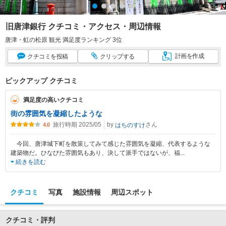
旧唐津銀行 クチコミ・アクセス・周辺情報
唐津・虹の松原 観光 満足度ランキング 3位
計画
を作成
クチコミ
を投稿
クリップ
する
ピックアップ クチコミ
満足度の高いクチコミ
街の雰囲気を凝縮したような
旅行時期 2025/05
by
さん
はちのすけ
4.0
今回、唐津城下町を散策してみて感じた雰囲気を凝縮、代表するような
建築物だ。ひなびた雰囲気もあり、決して派手ではないが、福
...
続きを読む
クチコミ
写真
施設情報
周辺スポット
クチコミ・評判