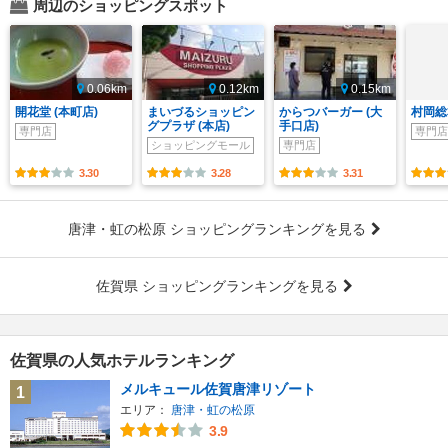
周辺のショッピングスポット
0.06km
0.12km
0.15km
開花堂 (本町店)
まいづるショッピン
からつバーガー (大
村岡総
グプラザ (本店)
手口店)
専門店
専門店
ショッピングモール
専門店
3.30
3.28
3.31
唐津・虹の松原 ショッピングランキングを見る
佐賀県 ショッピングランキングを見る
佐賀県の人気ホテルランキング
メルキュール佐賀唐津リゾート
1
エリア：
唐津・虹の松原
3.9