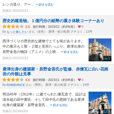
レンガ造り、アー
...
続きを読む
投稿日:2024/03/13
歴史的建造物。１億円分の紙幣の重さ体験コーナーあり
3.5
旅行時期：2023/12（約3年前）
0
by
さん（女性）
唐津・虹の松原 クチコミ：12件
もっと旅したい
西洋づくりの歴史的な建物でとても味があります。
中の展示も１階・２階と見所たっぷり。唐津出身の
辰野金吾の物語（アニメ）の上映
...
続きを読む
投稿日:2023/12/12
1
唐津出身の建築家・辰野金吾氏が監修、赤煉瓦に白い花崗
岩の外観は見事
4.0
旅行時期：2023/11（約3年前）
0
by
さん（男性）
唐津・虹の松原 クチコミ：14件
RAINDANCE
明治45年（1912年）に建てられた煉瓦造で、設計は
清水組の田中實氏、そして田中氏の恩師である唐津
出身の建築家・辰野金吾氏
...
続きを読む
投稿日:2024/02/02
9