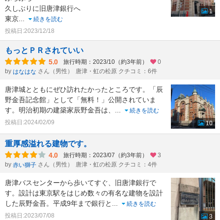
久しぶりに旧唐津銀行へ
1
東京
...
続きを読む
投稿日:2023/12/18
もっとＰＲされていい
5.0
旅行時期：2023/10（約3年前）
0
by
さん（男性）
唐津・虹の松原 クチコミ：6件
はなはな
唐津城とともにぜひ訪れたかったところです。「辰
野金吾記念館」として「無料！」公開されていま
す。明治初期の建築家辰野金吾は、
...
続きを読む
投稿日:2024/02/09
10
重厚感溢れる建物です。
4.0
旅行時期：2023/07（約3年前）
3
by
さん（男性）
唐津・虹の松原 クチコミ：4件
赤い獅子
唐津バスセンターから歩いてすぐ、旧唐津銀行で
す。設計は東京駅をはじめ数々の有名な建物を設計
した辰野金吾。平成9年まで銀行と
...
続きを読む
投稿日:2023/07/08
3