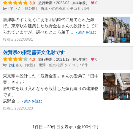
5.0
旅行時期：2022/03（約4年前）
0
by
さん（非公開）
唐津・虹の松原 クチコミ：5件
L子
唐津駅のすぐ近くにある明治時代に建てられた銀
行。東京駅を建築した辰野金吾さんの設計として知
られていますが、調べたところ弟子
...
続きを読む
投稿日:2022/03/31
3
佐賀県の指定需要文化財です
4.0
旅行時期：2021/12（約5年前）
0
by
さん（女性）
唐津・虹の松原 クチコミ：8件
七味
東京駅を設計した「辰野金吾」さんの愛弟子「田中
実」さんが
辰野式を取り入れながら設計した煉瓦造りの建築物
です。
1
辰野金
...
続きを読む
投稿日:2022/01/23
1件目～20件目を表示（全100件中）