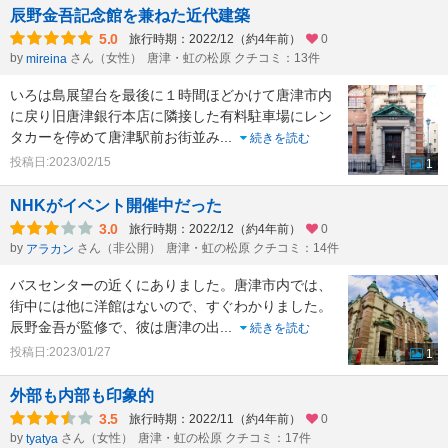
辰野金吾記念館を兼ねた近代建築
5.0
旅行時期：2022/12（約4年前）
0
by
さん（女性）
唐津・虹の松原 クチコミ：13件
mireina
いろは島展望台を最後に１時間ほどかけて唐津市内
に戻り旧唐津銀行本店に隣接した有料駐車場にレン
タカーを停めて唐津駅前お街並み
...
続きを読む
投稿日:2023/02/15
1
NHKがイベント開催中だった
3.0
旅行時期：2022/12（約4年前）
0
by
さん（非公開）
唐津・虹の松原 クチコミ：14件
アラカン
バスセンターの近くにありました。唐津市内では、
街中には他に洋館はないので、すぐわかりました。
辰野金吾が監修で、彼は唐津の出
...
続きを読む
投稿日:2023/01/27
1
外部も内部も印象的
3.5
旅行時期：2022/11（約4年前）
0
by
さん（女性）
唐津・虹の松原 クチコミ：17件
tyatya