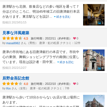
唐津駅から北側、飲食店などの多い地区を通って７
分ほどのところに、明治45年竣工の旧唐津銀行本店
があります。東京駅などを設計
...
続きを読む
投稿日:2023/01/15
1
見事な洋風建築
4.5
旅行時期：2022/11（約4年前）
0
by
さん（男性）
唐津・虹の松原 クチコミ：12件
masa8982
唐津の市街地にある旧唐津銀行の本店です。市街中
心の東側、舞鶴ショッピングプラザの南側に位置し
ています。現在は設計者・田中実
...
続きを読む
投稿日:2022/12/27
9
辰野金吾記念館
4.0
旅行時期：2022/10（約4年前）
0
by
さん（女性）
唐津・虹の松原 クチコミ：7件
Rin
唐津駅から歩いて10分かからないお店が並ぶ場所に
あります。