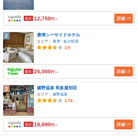
12,750
詳細
最安
円～
唐津シーサイドホテル
2
エリア：
唐津・虹の松原
3.9
25,000
詳細
最安
円～
嬉野温泉 和多屋別荘
3
エリア：
嬉野温泉
3.78
19,690
詳細
最安
円～