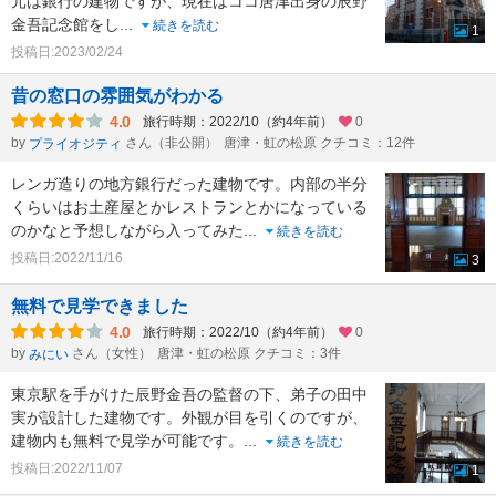
元は銀行の建物ですが、現在はココ唐津出身の辰野
金吾記念館をし
...
続きを読む
1
投稿日:2023/02/24
昔の窓口の雰囲気がわかる
4.0
旅行時期：2022/10（約4年前）
0
by
さん（非公開）
唐津・虹の松原 クチコミ：12件
プライオジティ
レンガ造りの地方銀行だった建物です。内部の半分
くらいはお土産屋とかレストランとかになっている
のかなと予想しながら入ってみた
...
続きを読む
投稿日:2022/11/16
3
無料で見学できました
4.0
旅行時期：2022/10（約4年前）
0
by
さん（女性）
唐津・虹の松原 クチコミ：3件
みにい
東京駅を手がけた辰野金吾の監督の下、弟子の田中
実が設計した建物です。外観が目を引くのですが、
建物内も無料で見学が可能です。
...
続きを読む
投稿日:2022/11/07
1