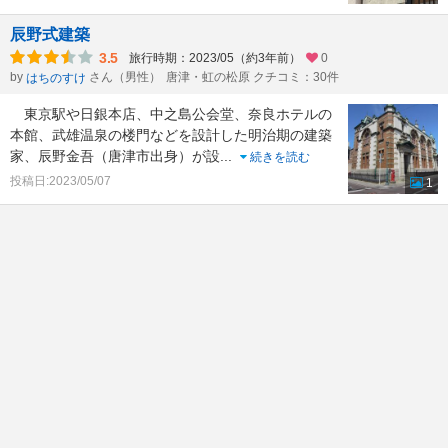
辰野式建築
3.5
旅行時期：2023/05（約3年前）
0
by
さん（男性）
唐津・虹の松原 クチコミ：30件
はちのすけ
東京駅や日銀本店、中之島公会堂、奈良ホテルの
本館、武雄温泉の楼門などを設計した明治期の建築
家、辰野金吾（唐津市出身）が設
...
続きを読む
投稿日:2023/05/07
1