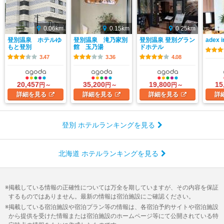
0.06km
0.15km
0.25km
登別温泉 ホテルゆ
登別温泉 滝乃家別
登別温泉 登別グラン
adex i
もと登別
館 玉乃湯
ドホテル
3.47
3.36
4.08
20,457
35,200
19,800
15
円～
円～
円～
詳細
を見る
詳細
を見る
詳細
を見る
詳
登別 ホテルランキングを見る
北海道 ホテルランキングを見る
掲載している情報の正確性については万全を期していますが、その内容を保証
するものではありません。最新の情報は宿泊施設にご確認ください。
掲載している宿泊施設や宿泊プラン等の情報は、各宿泊予約サイトや宿泊施設
から提供を受けた情報または宿泊施設のホームページ等にて公開されている特