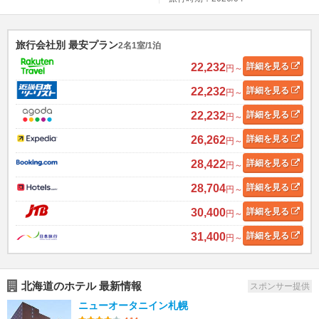
旅行会社別 最安プラン
2名1室/1泊
22,232
詳細
を見る
円～
22,232
詳細
を見る
円～
22,232
詳細
を見る
円～
26,262
詳細
を見る
円～
28,422
詳細
を見る
円～
28,704
詳細
を見る
円～
30,400
詳細
を見る
円～
31,400
詳細
を見る
円～
北海道のホテル 最新情報
スポンサー提供
ニューオータニイン札幌