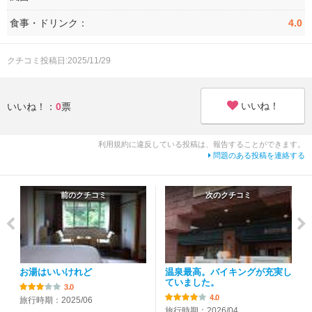
食事・ドリンク：
4.0
クチコミ投稿日:2025/11/29
いいね！
いいね！：
0
票
利用規約に違反している投稿は、報告することができます。
問題のある投稿を連絡する
前のクチコミ
次のクチコミ
お湯はいいけれど
温泉最高。バイキングが充実し
ていました。
3.0
4.0
旅行時期：2025/06
旅行時期：2026/04