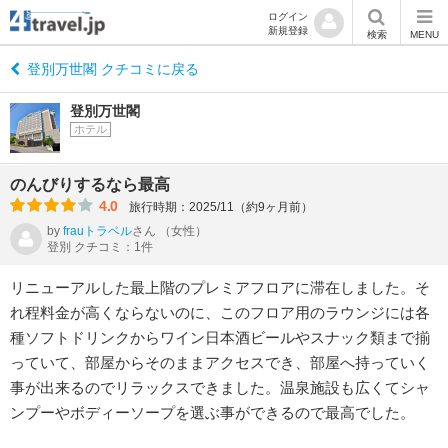
ログイン
新規登録
検索
MENU
登別万世閣 クチコミに戻る
登別万世閣
ホテル
のんびりするなら最高
4.0
旅行時期：2025/11（約9ヶ月前）
by
frauトラベル
さん
（女性）
登別 クチコミ：1件
リニューアルした最上階のプレミアフロアに滞在しました。そ
れ程料金が高くならないのに、このフロア用のラウンジには各
種ソフトドリンクからワイン日本酒ビールやスナック類まで揃
っていて、部屋からそのままアクセスでき、部屋へ持っていく
事が出来るのでリラックスできました。温泉施設も広くてシャ
ンプーやボディーソープを選ぶ事ができるので最高でした。