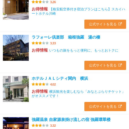
3.26
お得情報
【格安航空券付き宿泊プランはこちら】スカイハ
ートホテル川崎
公式サイトを見る
ラフォーレ倶楽部 箱根強羅 湯の棲
3.33
お得情報
いつもの旅をもっと便利に、もっとおトクに
公式サイトを見る
ホテルＪＡＬシティ関内 横浜
4.02
お得情報
横浜観光を楽しむなら「みなとぶらりチケット」
がオススメです！
公式サイトを見る
強羅温泉 自家源泉掛け流しの宿 強羅環翠楼
3.32