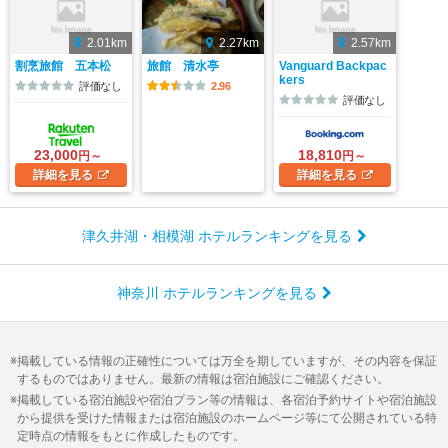
2.01km
2.27km
2.57km
割烹旅館 五本松
旅館 清水亭
Vanguard Backpac
kers
評価なし
2.96
評価なし
23,000
18,810
円～
円～
詳細
を見る
詳細
を見る
津久井湖・相模湖 ホテルランキングを見る
神奈川 ホテルランキングを見る
掲載している情報の正確性については万全を期していますが、その内容を保証
するものではありません。最新の情報は宿泊施設にご確認ください。
掲載している宿泊施設や宿泊プラン等の情報は、各宿泊予約サイトや宿泊施設
から提供を受けた情報または宿泊施設のホームページ等にて公開されている特
定時点の情報をもとに作成したものです。