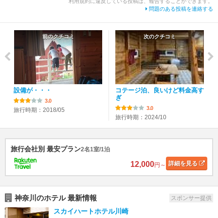
利用規約に違反している投稿は、報告することができます。
問題のある投稿を連絡する
前のクチコミ
次のクチコミ
設備が・・・
コテージ泊、良いけど料金高す
ぎ
3.0
3.0
旅行時期：2018/05
旅行時期：2024/10
旅行会社別 最安プラン
2名1室/1泊
12,000
詳細
を見る
円～
神奈川のホテル 最新情報
スポンサー提供
スカイハートホテル川崎