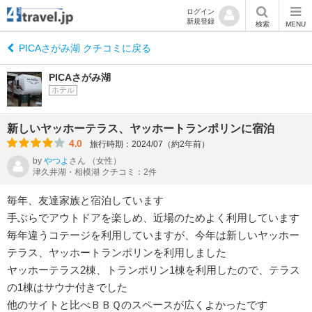
ログイン
新規登録
検索
MENU
PICAさがみ湖 クチコミに戻る
PICAさがみ湖
ホテル
新しいヤッホーテラス、ヤッホートランポリンに宿泊
4.0
旅行時期：2024/07（約2年前）
by
やつよ
さん
（女性）
津久井湖・相模湖 クチコミ：2件
毎年、友達家族と宿泊しています
手ぶらでアウトドアを楽しめ、近場のためよく利用しています
毎年違うコテージを利用していますが、今年は新しいヤッホー
テラス、ヤッホートランポリンを利用しました
ヤッホーテラス2棟、トランポリン1棟を利用したので、テラス
の1棟はサウナ付きでした
他のサイトと比べＢＢＱのスペースが広くよかったです