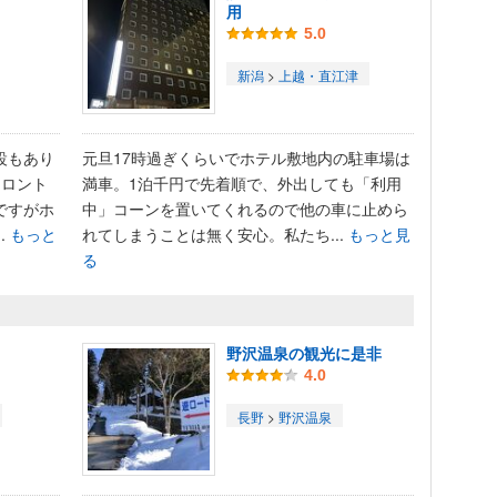
用
5.0
新潟
>
上越・直江津
設もあり
元旦17時過ぎくらいでホテル敷地内の駐車場は
フロント
満車。1泊千円で先着順で、外出しても「利用
ですがホ
中」コーンを置いてくれるので他の車に止めら
.
もっと
れてしまうことは無く安心。私たち...
もっと見
る
野沢温泉の観光に是非
4.0
長野
>
野沢温泉