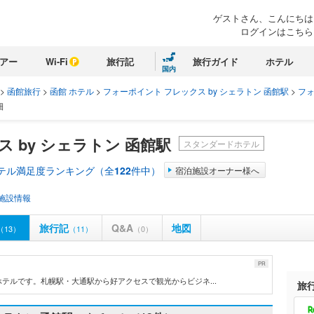
ゲストさん、こんにちは
ログインはこちら
アー
Wi-Fi
旅行記
旅行ガイド
ホテル
国内
>
函館旅行
>
函館 ホテル
>
フォーポイント フレックス by シェラトン 函館駅
>
フ
細
 by シェラトン 函館駅
スタンダードホテル
ホテル満足度ランキング（全
122
件中）
宿泊施設オーナー様へ
施設情報
旅行記
Q&A
地図
（13）
（11）
（0）
PR
テルです。札幌駅・大通駅から好アクセスで観光からビジネ...
旅