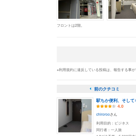
フロントは2階。
※利用規約に違反している投稿は、報告する事
前のクチコミ
駅ちか便利、そして
4.0
chiroroo
さん
利用目的：
ビジネス
同行者：
一人旅