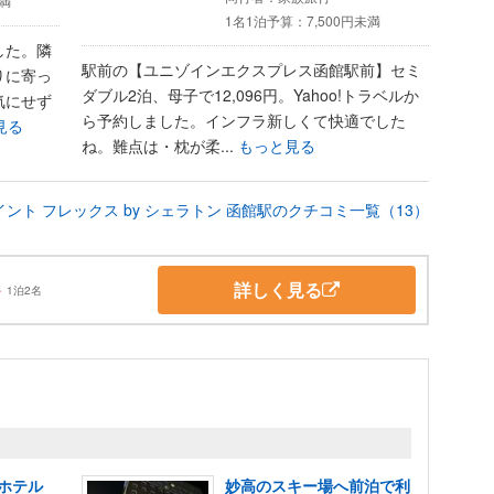
未満
1名1泊予算：
7,500円未満
した。隣
駅前の【ユニゾインエクスプレス函館駅前】セミ
りに寄っ
ダブル2泊、母子で12,096円。Yahoo!トラベルか
気にせず
ら予約しました。インフラ新しくて快適でした
見る
ね。難点は・枕が柔...
もっと見る
ント フレックス by シェラトン 函館駅のクチコミ一覧（13）
詳しく見る
～
1泊2名
ホテル
妙高のスキー場へ前泊で利