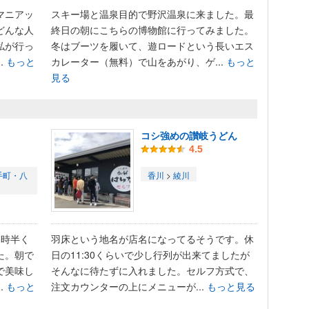
マニアッ
スキー場と温泉目的で野沢温泉に来ました。最
どんな人
終日の朝にこちらの博物館に行ってみました。
私が行っ
冬はブーツを履いて、遊ロードという長いエス
.
もっと
カレーター（無料）で山をあがり、ゲ...
もっと
見る
コシ強めの讃岐うどん
4.5
手町・八
香川
>
綾川
8時半く
羽床という地名が店名になってるそうです。休
た。朝で
日の11:30くらいで少し行列が出来てましたが
で美味し
そんなに待たずに入れました。セルフ方式で、
.
もっと
注文カウンターの上にメニューが...
もっと見る