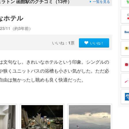
ェラトン 函館駅のクチコミ（13件）
一覧を見る
なホテル
23/11（約3年前）
いいね：
1
票
いいね！
は文句なし。きれいなホテルという印象。シングルの
や狭くユニットバスの浴槽も小さい気がした。ただ必
自由は無かったし眺めも良く快適だった。