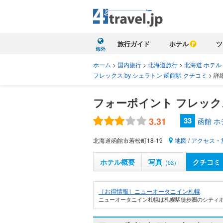
旅行ガイド
ホテル
ツ
海外
ホーム
>
国内旅行
>
北海道旅行
>
北海道 ホテル
フレックス by シェラトン 函館駅 クチコミ
>
詳
フォーポイント フレックス
3.31
33
函館 
北海道函館市若松町18-19
地図
/
アクセス・
ホテル概要
写真
クチコミ
（53）
［お得情報］ニューオータニイン札幌
ニューオータニイン札幌は札幌駅徒歩圏のシティホ