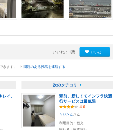
いいね：
1
票
いいね！
ができます。
問題のある投稿を連絡する
次のクチコミ
キレイ。
駅前、新しくてインフラ快適
◎サービスは最低限
4.0
らびたん
さん
利用目的：
観光
同行者：
家族旅行