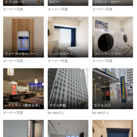
ダブルルーム
ロビー
フロント・ロビー
オーナー写真
オーナー写真
オーナー写真
ウォーターサーバー（無料）
シングルルーム
コインランドリー
オーナー写真
オーナー写真
オーナー写真
レストラン（朝食会場）
ホテル外観
ホテル入口
オーナー写真
by naoさん
by naoさん