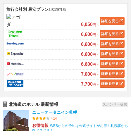
旅行会社別 最安プラン
2名1室/1泊
詳細
を見る
6,050
円～
6,600
詳細
を見る
円～
6,600
詳細
を見る
円～
6,600
詳細
を見る
円～
6,600
詳細
を見る
円～
7,000
詳細
を見る
円～
7,700
詳細
を見る
円～
北海道のホテル 最新情報
スポンサー提供
ニューオータニイン札幌
4.14
お得情報
WEBからの予約は公式サイトがお得！札幌駅から
好アクセス！