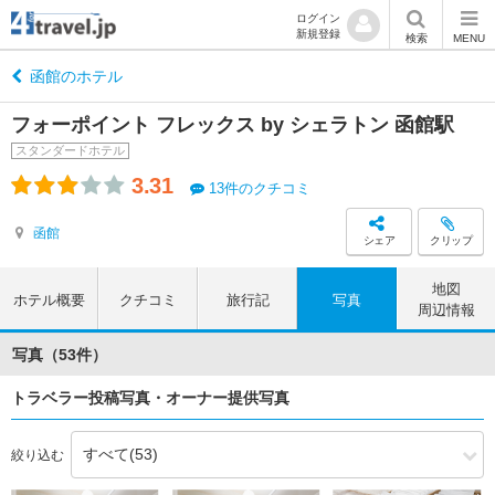
ログイン
新規登録
検索
MENU
函館のホテル
フォーポイント フレックス by シェラトン 函館駅
スタンダードホテル
3.31
13件のクチコミ
函館
シェア
クリップ
地図
ホテル概要
クチコミ
旅行記
写真
周辺情報
写真（53件）
トラベラー投稿写真・オーナー提供写真
絞り込む