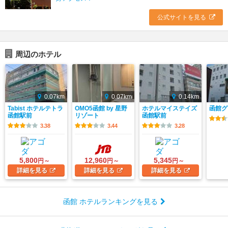
公式サイトを見る
周辺のホテル
0.07km
0.07km
0.14km
Tabist ホテルテトラ
OMO5函館 by 星野
ホテルマイステイズ
函館グ
函館駅前
リゾート
函館駅前
3.38
3.44
3.28
5,800
12,960
5,345
円～
円～
円～
詳細
を見る
詳細
を見る
詳細
を見る
函館 ホテルランキングを見る