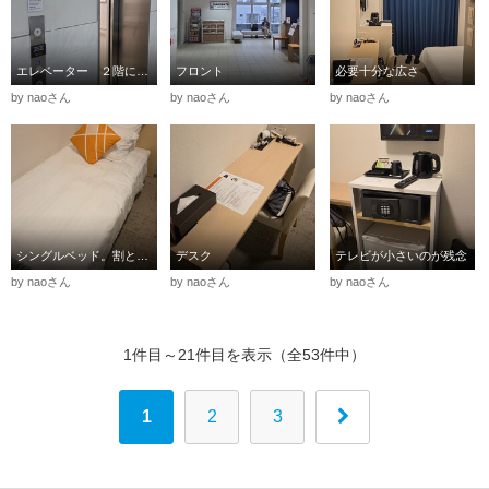
エレベーター ２階にフロント
フロント
必要十分な広さ
by naoさん
by naoさん
by naoさん
シングルベッド。割と大き目
デスク
テレビが小さいのが残念
by naoさん
by naoさん
by naoさん
1件目～21件目を表示（全53件中）
1
2
3