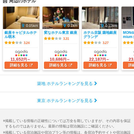
周辺のホテル
0.05km
0.1km
0.11km
銀座キャピタルホテ
変なホテル東京 銀座
ホテル京阪 築地銀座
MONda
ル萌木
グランデ
miu
3.31
3.24
3.27
11,652
10,686
22,187
23
円～
円～
円～
詳細
を見る
詳細
を見る
詳細
を見る
詳
築地 ホテルランキングを見る
東京 ホテルランキングを見る
掲載している情報の正確性については万全を期していますが、その内容を保証
するものではありません。最新の情報は宿泊施設にご確認ください。
掲載している宿泊施設や宿泊プラン等の情報は、各宿泊予約サイトや宿泊施設