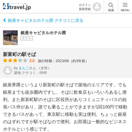
ログイン
新規登録
検索
MENU
銀座キャピタルホテル茜 クチコミに戻る
銀座キャピタルホテル茜
ホテル
新富町の駅そば
3.0
旅行時期：2023/08（約3年前）
by
まんご
さん
（女性）
築地 クチコミ：69件
銀座界隈というより新富町の駅そばで築地のエリアです。でも
銀座までも徒歩圏内ですし、そばに飲食店もいろいろあるし便
利。また新富町駅のそばに区役所がありコミュニティバスの始
発バス停があり、誰でも乗ることができますが1回100円で移動
できるバスがあって、東京駅に移動も実は便利。ちょっと銀座
のはずれですが駅そばなので便利。お部屋は一般的なビジネス
ホテルという感じです。