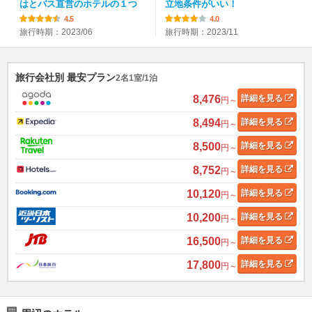
はとバス直営のホテルの１つ
立地条件がいい！
4.5
4.0
旅行時期：2023/06
旅行時期：2023/11
旅行会社別 最安プラン
2名1室/1泊
8,476
詳細
を見る
円～
8,494
詳細
を見る
円～
8,500
詳細
を見る
円～
8,752
詳細
を見る
円～
10,120
詳細
を見る
円～
10,200
詳細
を見る
円～
16,500
詳細
を見る
円～
17,800
詳細
を見る
円～